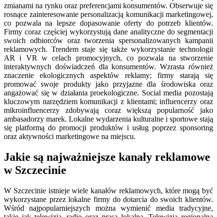
zmianami na rynku oraz preferencjami konsumentów. Obserwuje się
rosnące zainteresowanie personalizacją komunikacji marketingowej,
co pozwala na lepsze dopasowanie oferty do potrzeb klientów.
Firmy coraz częściej wykorzystują dane analityczne do segmentacji
swoich odbiorców oraz tworzenia spersonalizowanych kampanii
reklamowych. Trendem staje się także wykorzystanie technologii
AR i VR w celach promocyjnych, co pozwala na stworzenie
interaktywnych doświadczeń dla konsumentów. Wzrasta również
znaczenie ekologicznych aspektów reklamy; firmy starają się
promować swoje produkty jako przyjazne dla środowiska oraz
angażować się w działania proekologiczne. Social media pozostają
kluczowym narzędziem komunikacji z klientami; influencerzy oraz
mikroinfluencerzy zdobywają coraz większą popularność jako
ambasadorzy marek. Lokalne wydarzenia kulturalne i sportowe stają
się platformą do promocji produktów i usług poprzez sponsoring
oraz aktywności marketingowe na miejscu.
Jakie są najważniejsze kanały reklamowe
w Szczecinie
W Szczecinie istnieje wiele kanałów reklamowych, które mogą być
wykorzystane przez lokalne firmy do dotarcia do swoich klientów.
Wśród najpopularniejszych można wymienić media tradycyjne,
takie jak telewizja, radio oraz prasa lokalna. Telewizja regionalna