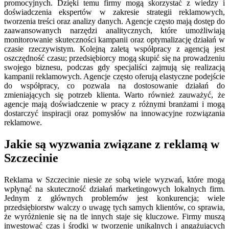
promocyjnych. Dzięki temu firmy mogą skorzystać z wiedzy i
doświadczenia ekspertów w zakresie strategii reklamowych,
tworzenia treści oraz analizy danych. Agencje często mają dostęp do
zaawansowanych narzędzi analitycznych, które umożliwiają
monitorowanie skuteczności kampanii oraz optymalizację działań w
czasie rzeczywistym. Kolejną zaletą współpracy z agencją jest
oszczędność czasu; przedsiębiorcy mogą skupić się na prowadzeniu
swojego biznesu, podczas gdy specjaliści zajmują się realizacją
kampanii reklamowych. Agencje często oferują elastyczne podejście
do współpracy, co pozwala na dostosowanie działań do
zmieniających się potrzeb klienta. Warto również zauważyć, że
agencje mają doświadczenie w pracy z różnymi branżami i mogą
dostarczyć inspiracji oraz pomysłów na innowacyjne rozwiązania
reklamowe.
Jakie są wyzwania związane z reklamą w
Szczecinie
Reklama w Szczecinie niesie ze sobą wiele wyzwań, które mogą
wpłynąć na skuteczność działań marketingowych lokalnych firm.
Jednym z głównych problemów jest konkurencja; wiele
przedsiębiorstw walczy o uwagę tych samych klientów, co sprawia,
że wyróżnienie się na tle innych staje się kluczowe. Firmy muszą
inwestować czas i środki w tworzenie unikalnych i angażujących