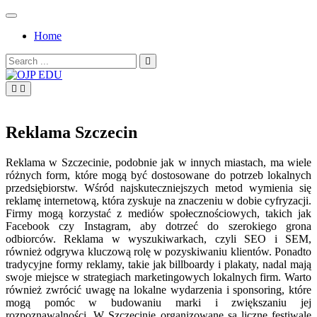
Skip
to
Home
content
Search
for:
OJP EDU
Reklama Szczecin
Reklama w Szczecinie, podobnie jak w innych miastach, ma wiele
różnych form, które mogą być dostosowane do potrzeb lokalnych
przedsiębiorstw. Wśród najskuteczniejszych metod wymienia się
reklamę internetową, która zyskuje na znaczeniu w dobie cyfryzacji.
Firmy mogą korzystać z mediów społecznościowych, takich jak
Facebook czy Instagram, aby dotrzeć do szerokiego grona
odbiorców. Reklama w wyszukiwarkach, czyli SEO i SEM,
również odgrywa kluczową rolę w pozyskiwaniu klientów. Ponadto
tradycyjne formy reklamy, takie jak billboardy i plakaty, nadal mają
swoje miejsce w strategiach marketingowych lokalnych firm. Warto
również zwrócić uwagę na lokalne wydarzenia i sponsoring, które
mogą pomóc w budowaniu marki i zwiększaniu jej
rozpoznawalności. W Szczecinie organizowane są liczne festiwale