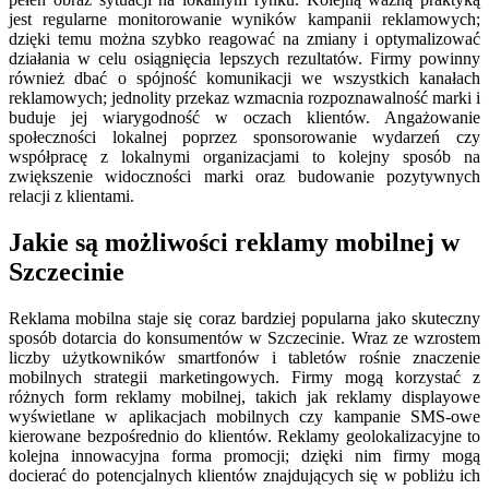
jest regularne monitorowanie wyników kampanii reklamowych;
dzięki temu można szybko reagować na zmiany i optymalizować
działania w celu osiągnięcia lepszych rezultatów. Firmy powinny
również dbać o spójność komunikacji we wszystkich kanałach
reklamowych; jednolity przekaz wzmacnia rozpoznawalność marki i
buduje jej wiarygodność w oczach klientów. Angażowanie
społeczności lokalnej poprzez sponsorowanie wydarzeń czy
współpracę z lokalnymi organizacjami to kolejny sposób na
zwiększenie widoczności marki oraz budowanie pozytywnych
relacji z klientami.
Jakie są możliwości reklamy mobilnej w
Szczecinie
Reklama mobilna staje się coraz bardziej popularna jako skuteczny
sposób dotarcia do konsumentów w Szczecinie. Wraz ze wzrostem
liczby użytkowników smartfonów i tabletów rośnie znaczenie
mobilnych strategii marketingowych. Firmy mogą korzystać z
różnych form reklamy mobilnej, takich jak reklamy displayowe
wyświetlane w aplikacjach mobilnych czy kampanie SMS-owe
kierowane bezpośrednio do klientów. Reklamy geolokalizacyjne to
kolejna innowacyjna forma promocji; dzięki nim firmy mogą
docierać do potencjalnych klientów znajdujących się w pobliżu ich