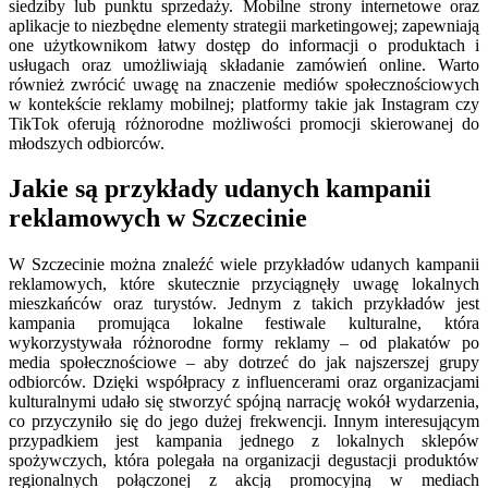
siedziby lub punktu sprzedaży. Mobilne strony internetowe oraz
aplikacje to niezbędne elementy strategii marketingowej; zapewniają
one użytkownikom łatwy dostęp do informacji o produktach i
usługach oraz umożliwiają składanie zamówień online. Warto
również zwrócić uwagę na znaczenie mediów społecznościowych
w kontekście reklamy mobilnej; platformy takie jak Instagram czy
TikTok oferują różnorodne możliwości promocji skierowanej do
młodszych odbiorców.
Jakie są przykłady udanych kampanii
reklamowych w Szczecinie
W Szczecinie można znaleźć wiele przykładów udanych kampanii
reklamowych, które skutecznie przyciągnęły uwagę lokalnych
mieszkańców oraz turystów. Jednym z takich przykładów jest
kampania promująca lokalne festiwale kulturalne, która
wykorzystywała różnorodne formy reklamy – od plakatów po
media społecznościowe – aby dotrzeć do jak najszerszej grupy
odbiorców. Dzięki współpracy z influencerami oraz organizacjami
kulturalnymi udało się stworzyć spójną narrację wokół wydarzenia,
co przyczyniło się do jego dużej frekwencji. Innym interesującym
przypadkiem jest kampania jednego z lokalnych sklepów
spożywczych, która polegała na organizacji degustacji produktów
regionalnych połączonej z akcją promocyjną w mediach