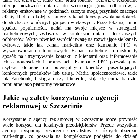
oferuje możliwość dotarcia do szerokiego grona odbiorców, a
reklamy emitowane w godzinach szczytu mogą przynieść znaczące
efekty. Radio to kolejny skuteczny kanał, który pozwala na dotarcie
do słuchaczy w różnych grupach wiekowych. Prasa lokalna, mimo
spadku popularności, nadal ma swoje miejsce w strategiach
marketingowych, zwłaszcza w kontekście dotarcia do starszych
odbiorców. Warto również zwrócić uwagę na rozwijające się kanały
cyfrowe, takie jak e-mail marketing oraz kampanie PPC w
wyszukiwarkach internetowych. E-mail marketing to doskonały
sposób na utrzymywanie kontaktu z klientami oraz informowanie
ich o nowościach i promocjach. Kampanie PPC pozwalają na
szybkie dotarcie do potencjalnych klientów poszukujących
konkretnych produktów lub usług. Media społecznościowe, takie
jak Facebook, Instagram czy LinkedIn, stają się coraz bardziej
popularne jako platformy reklamowe.
Jakie są zalety korzystania z agencji
reklamowej w Szczecinie
Korzystanie z agencji reklamowej w Szczecinie może przynieść
wiele korzyści dla lokalnych przedsiębiorstw. Przede wszystkim
agencje dysponują zespołem specjalistów z różnych dziedzin
marketingu, co pozwala na kompleksowe podejście do działań