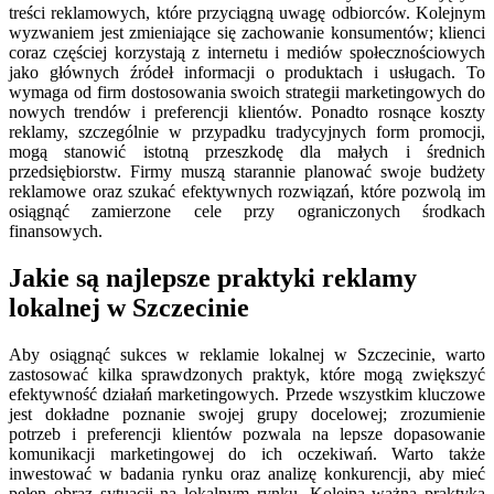
treści reklamowych, które przyciągną uwagę odbiorców. Kolejnym
wyzwaniem jest zmieniające się zachowanie konsumentów; klienci
coraz częściej korzystają z internetu i mediów społecznościowych
jako głównych źródeł informacji o produktach i usługach. To
wymaga od firm dostosowania swoich strategii marketingowych do
nowych trendów i preferencji klientów. Ponadto rosnące koszty
reklamy, szczególnie w przypadku tradycyjnych form promocji,
mogą stanowić istotną przeszkodę dla małych i średnich
przedsiębiorstw. Firmy muszą starannie planować swoje budżety
reklamowe oraz szukać efektywnych rozwiązań, które pozwolą im
osiągnąć zamierzone cele przy ograniczonych środkach
finansowych.
Jakie są najlepsze praktyki reklamy
lokalnej w Szczecinie
Aby osiągnąć sukces w reklamie lokalnej w Szczecinie, warto
zastosować kilka sprawdzonych praktyk, które mogą zwiększyć
efektywność działań marketingowych. Przede wszystkim kluczowe
jest dokładne poznanie swojej grupy docelowej; zrozumienie
potrzeb i preferencji klientów pozwala na lepsze dopasowanie
komunikacji marketingowej do ich oczekiwań. Warto także
inwestować w badania rynku oraz analizę konkurencji, aby mieć
pełen obraz sytuacji na lokalnym rynku. Kolejną ważną praktyką