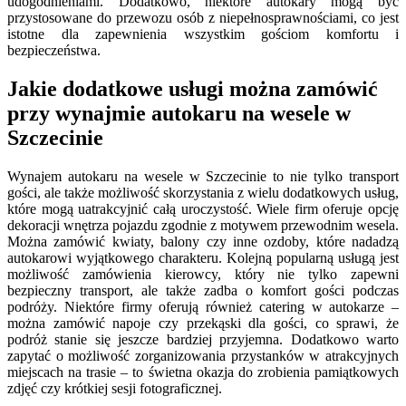
udogodnieniami. Dodatkowo, niektóre autokary mogą być
przystosowane do przewozu osób z niepełnosprawnościami, co jest
istotne dla zapewnienia wszystkim gościom komfortu i
bezpieczeństwa.
Jakie dodatkowe usługi można zamówić
przy wynajmie autokaru na wesele w
Szczecinie
Wynajem autokaru na wesele w Szczecinie to nie tylko transport
gości, ale także możliwość skorzystania z wielu dodatkowych usług,
które mogą uatrakcyjnić całą uroczystość. Wiele firm oferuje opcję
dekoracji wnętrza pojazdu zgodnie z motywem przewodnim wesela.
Można zamówić kwiaty, balony czy inne ozdoby, które nadadzą
autokarowi wyjątkowego charakteru. Kolejną popularną usługą jest
możliwość zamówienia kierowcy, który nie tylko zapewni
bezpieczny transport, ale także zadba o komfort gości podczas
podróży. Niektóre firmy oferują również catering w autokarze –
można zamówić napoje czy przekąski dla gości, co sprawi, że
podróż stanie się jeszcze bardziej przyjemna. Dodatkowo warto
zapytać o możliwość zorganizowania przystanków w atrakcyjnych
miejscach na trasie – to świetna okazja do zrobienia pamiątkowych
zdjęć czy krótkiej sesji fotograficznej.