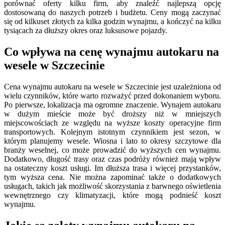
porównać oferty kilku firm, aby znaleźć najlepszą opcję
dostosowaną do naszych potrzeb i budżetu. Ceny mogą zaczynać
się od kilkuset złotych za kilka godzin wynajmu, a kończyć na kilku
tysiącach za dłuższy okres oraz luksusowe pojazdy.
Co wpływa na cenę wynajmu autokaru na
wesele w Szczecinie
Cena wynajmu autokaru na wesele w Szczecinie jest uzależniona od
wielu czynników, które warto rozważyć przed dokonaniem wyboru.
Po pierwsze, lokalizacja ma ogromne znaczenie. Wynajem autokaru
w dużym mieście może być droższy niż w mniejszych
miejscowościach ze względu na wyższe koszty operacyjne firm
transportowych. Kolejnym istotnym czynnikiem jest sezon, w
którym planujemy wesele. Wiosna i lato to okresy szczytowe dla
branży weselnej, co może prowadzić do wyższych cen wynajmu.
Dodatkowo, długość trasy oraz czas podróży również mają wpływ
na ostateczny koszt usługi. Im dłuższa trasa i więcej przystanków,
tym wyższa cena. Nie można zapominać także o dodatkowych
usługach, takich jak możliwość skorzystania z barwnego oświetlenia
wewnętrznego czy klimatyzacji, które mogą podnieść koszt
wynajmu.