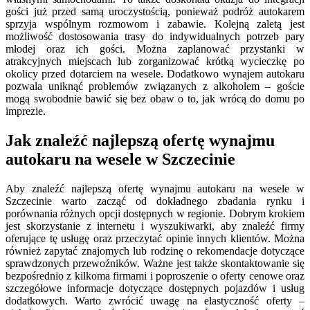
gości już przed samą uroczystością, ponieważ podróż autokarem
sprzyja wspólnym rozmowom i zabawie. Kolejną zaletą jest
możliwość dostosowania trasy do indywidualnych potrzeb pary
młodej oraz ich gości. Można zaplanować przystanki w
atrakcyjnych miejscach lub zorganizować krótką wycieczkę po
okolicy przed dotarciem na wesele. Dodatkowo wynajem autokaru
pozwala uniknąć problemów związanych z alkoholem – goście
mogą swobodnie bawić się bez obaw o to, jak wrócą do domu po
imprezie.
Jak znaleźć najlepszą ofertę wynajmu
autokaru na wesele w Szczecinie
Aby znaleźć najlepszą ofertę wynajmu autokaru na wesele w
Szczecinie warto zacząć od dokładnego zbadania rynku i
porównania różnych opcji dostępnych w regionie. Dobrym krokiem
jest skorzystanie z internetu i wyszukiwarki, aby znaleźć firmy
oferujące tę usługę oraz przeczytać opinie innych klientów. Można
również zapytać znajomych lub rodzinę o rekomendacje dotyczące
sprawdzonych przewoźników. Ważne jest także skontaktowanie się
bezpośrednio z kilkoma firmami i poproszenie o oferty cenowe oraz
szczegółowe informacje dotyczące dostępnych pojazdów i usług
dodatkowych. Warto zwrócić uwagę na elastyczność oferty –