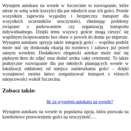
Wynajem autokaru na wesele w Szczecinie to rozwiązanie, które
niesie ze sobą wiele korzyści dla par młodych oraz ich gości. Przede
wszystkim zapewnia wygodny i bezpieczny transport dla
wszystkich uczestników uroczystości, eliminując problemy
związane z parkowaniem czy organizacją transportu
indywidualnego. Dzięki temu wszyscy goście mogą cieszyć się
wspólnym świętowaniem bez obaw o powrót do domu po imprezie.
Wynajem autokaru sprzyja także integracji gości – wspólna podróż
może stać się doskonałą okazją do rozmowy i zabawy już przed
samym weselem. Dodatkowo elegancki autokar może stać się
pięknym tłem do zdjęć oraz dodać uroku całej ceremonii. To także
praktyczne rozwiązanie dla par młodych planujących wesele w
lokalizacji oddalonej od miejsca zamieszkania gości – dzięki
wynajmowi można łatwo zorganizować transport z różnych
miejscowości wokół Szczecina.
Zobacz także:
Nawigacja
Ile za wynajem autokaru na wesele?
wpisu
Wynajem autokaru na wesele to popularna opcja, która pozwala na
komfortowe przewiezienie gości na uroczystość.…