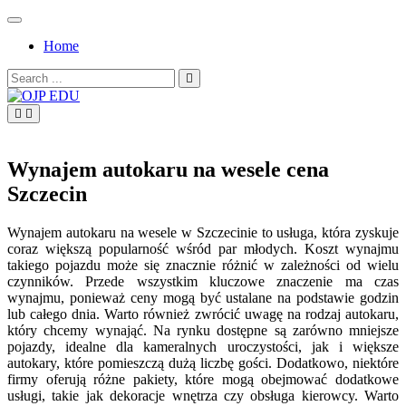
Skip
to
Home
content
Search
for:
OJP EDU
Wynajem autokaru na wesele cena
Szczecin
Wynajem autokaru na wesele w Szczecinie to usługa, która zyskuje
coraz większą popularność wśród par młodych. Koszt wynajmu
takiego pojazdu może się znacznie różnić w zależności od wielu
czynników. Przede wszystkim kluczowe znaczenie ma czas
wynajmu, ponieważ ceny mogą być ustalane na podstawie godzin
lub całego dnia. Warto również zwrócić uwagę na rodzaj autokaru,
który chcemy wynająć. Na rynku dostępne są zarówno mniejsze
pojazdy, idealne dla kameralnych uroczystości, jak i większe
autokary, które pomieszczą dużą liczbę gości. Dodatkowo, niektóre
firmy oferują różne pakiety, które mogą obejmować dodatkowe
usługi, takie jak dekoracje wnętrza czy obsługa kierowcy. Warto