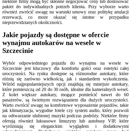
niektóre firmy mogą być skłonne negocjować ceny lub dostosować
pakiet do indywidualnych potrzeb klienta. Przy wyborze warto
również zwrócić uwagę na warunki umowy oraz politykę anulacji
rezerwacji, co może okazać się istotne w przypadku
nieprzewidzianych okoliczności.
Jakie pojazdy są dostępne w ofercie
wynajmu autokarów na wesele w
Szczecinie
Wybór odpowiedniego pojazdu do wynajmu na wesele w
Szczecinie jest kluczowy dla komfortu gości oraz estetyki całej
uroczystości. Na rynku dostępne są różnorodne autokary, które
różnią się zarówno wielkością, jak i standardem wykończenia.
Wśród najpopularniejszych opcji znajdują się mniejsze autokary,
które pomieszczą od 20 do 30 osób, idealne dla kameralnych wesel.
Z kolei większe autokary, mogące pomieścić nawet do 60
pasażerów, są świetnym rozwiązaniem dla dużych uroczystości.
Warto zwrócić uwagę na komfortowe wyposażenie pojazdów, takie
jak klimatyzacja, wygodne fotele czy system audio, który pozwoli
na odtwarzanie ulubionej muzyki podczas podróży. Niektóre firmy
oferują również luksusowe limuzyny lub autobusy VIP, które
wyróżniają się eleganckim wyglądem i dodatkowymi