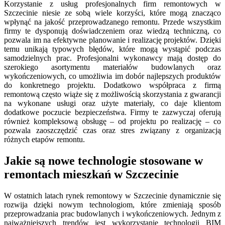
Korzystanie z usług profesjonalnych firm remontowych w
Szczecinie niesie ze sobą wiele korzyści, które mogą znacząco
wpłynąć na jakość przeprowadzanego remontu. Przede wszystkim
firmy te dysponują doświadczeniem oraz wiedzą techniczną, co
pozwala im na efektywne planowanie i realizację projektów. Dzięki
temu unikają typowych błędów, które mogą wystąpić podczas
samodzielnych prac. Profesjonalni wykonawcy mają dostęp do
szerokiego asortymentu materiałów budowlanych oraz
wykończeniowych, co umożliwia im dobór najlepszych produktów
do konkretnego projektu. Dodatkowo współpraca z firmą
remontową często wiąże się z możliwością skorzystania z gwarancji
na wykonane usługi oraz użyte materiały, co daje klientom
dodatkowe poczucie bezpieczeństwa. Firmy te zazwyczaj oferują
również kompleksową obsługę – od projektu po realizację – co
pozwala zaoszczędzić czas oraz stres związany z organizacją
różnych etapów remontu.
Jakie są nowe technologie stosowane w
remontach mieszkań w Szczecinie
W ostatnich latach rynek remontowy w Szczecinie dynamicznie się
rozwija dzięki nowym technologiom, które zmieniają sposób
przeprowadzania prac budowlanych i wykończeniowych. Jednym z
najważniejszych trendów jest wykorzystanie technologii BIM