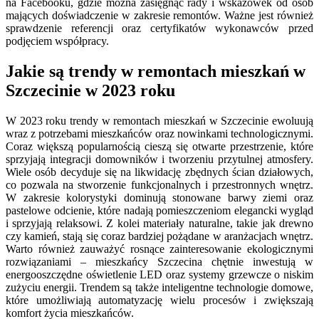
na Facebooku, gdzie można zasięgnąć rady i wskazówek od osób
mających doświadczenie w zakresie remontów. Ważne jest również
sprawdzenie referencji oraz certyfikatów wykonawców przed
podjęciem współpracy.
Jakie są trendy w remontach mieszkań w
Szczecinie w 2023 roku
W 2023 roku trendy w remontach mieszkań w Szczecinie ewoluują
wraz z potrzebami mieszkańców oraz nowinkami technologicznymi.
Coraz większą popularnością cieszą się otwarte przestrzenie, które
sprzyjają integracji domowników i tworzeniu przytulnej atmosfery.
Wiele osób decyduje się na likwidację zbędnych ścian działowych,
co pozwala na stworzenie funkcjonalnych i przestronnych wnętrz.
W zakresie kolorystyki dominują stonowane barwy ziemi oraz
pastelowe odcienie, które nadają pomieszczeniom elegancki wygląd
i sprzyjają relaksowi. Z kolei materiały naturalne, takie jak drewno
czy kamień, stają się coraz bardziej pożądane w aranżacjach wnętrz.
Warto również zauważyć rosnące zainteresowanie ekologicznymi
rozwiązaniami – mieszkańcy Szczecina chętnie inwestują w
energooszczędne oświetlenie LED oraz systemy grzewcze o niskim
zużyciu energii. Trendem są także inteligentne technologie domowe,
które umożliwiają automatyzację wielu procesów i zwiększają
komfort życia mieszkańców.