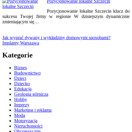
Pozycjonowanie lokalne Szczecin
Pozycjonowanie lokalne Szczecin klucz do
sukcesu Twojej firmy w regionie W dzisiejszym dynamicznie
zmieniającym się…
Jak wyprać dywany i wykładziny domowymi sposobami?
Implanty Warszawa
Kategorie
Biznes
Budownictwo
Dzieci
Dziecko
Edukacja
Geologia górnicza
Hobby
Imprezy
Marketing i reklama
Moda
Motoryzacja
Nieruchomości
Obcojęzyczne