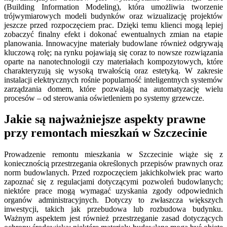
(Building Information Modeling), która umożliwia tworzenie
trójwymiarowych modeli budynków oraz wizualizację projektów
jeszcze przed rozpoczęciem prac. Dzięki temu klienci mogą lepiej
zobaczyć finalny efekt i dokonać ewentualnych zmian na etapie
planowania. Innowacyjne materiały budowlane również odgrywają
kluczową rolę; na rynku pojawiają się coraz to nowsze rozwiązania
oparte na nanotechnologii czy materiałach kompozytowych, które
charakteryzują się wysoką trwałością oraz estetyką. W zakresie
instalacji elektrycznych rośnie popularność inteligentnych systemów
zarządzania domem, które pozwalają na automatyzację wielu
procesów – od sterowania oświetleniem po systemy grzewcze.
Jakie są najważniejsze aspekty prawne
przy remontach mieszkań w Szczecinie
Prowadzenie remontu mieszkania w Szczecinie wiąże się z
koniecznością przestrzegania określonych przepisów prawnych oraz
norm budowlanych. Przed rozpoczęciem jakichkolwiek prac warto
zapoznać się z regulacjami dotyczącymi pozwoleń budowlanych;
niektóre prace mogą wymagać uzyskania zgody odpowiednich
organów administracyjnych. Dotyczy to zwłaszcza większych
inwestycji, takich jak przebudowa lub rozbudowa budynku.
Ważnym aspektem jest również przestrzeganie zasad dotyczących