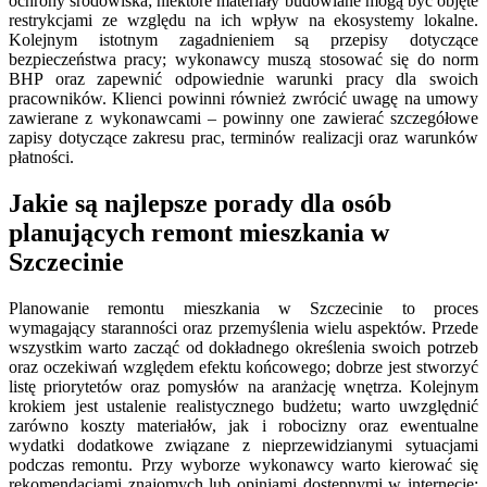
ochrony środowiska; niektóre materiały budowlane mogą być objęte
restrykcjami ze względu na ich wpływ na ekosystemy lokalne.
Kolejnym istotnym zagadnieniem są przepisy dotyczące
bezpieczeństwa pracy; wykonawcy muszą stosować się do norm
BHP oraz zapewnić odpowiednie warunki pracy dla swoich
pracowników. Klienci powinni również zwrócić uwagę na umowy
zawierane z wykonawcami – powinny one zawierać szczegółowe
zapisy dotyczące zakresu prac, terminów realizacji oraz warunków
płatności.
Jakie są najlepsze porady dla osób
planujących remont mieszkania w
Szczecinie
Planowanie remontu mieszkania w Szczecinie to proces
wymagający staranności oraz przemyślenia wielu aspektów. Przede
wszystkim warto zacząć od dokładnego określenia swoich potrzeb
oraz oczekiwań względem efektu końcowego; dobrze jest stworzyć
listę priorytetów oraz pomysłów na aranżację wnętrza. Kolejnym
krokiem jest ustalenie realistycznego budżetu; warto uwzględnić
zarówno koszty materiałów, jak i robocizny oraz ewentualne
wydatki dodatkowe związane z nieprzewidzianymi sytuacjami
podczas remontu. Przy wyborze wykonawcy warto kierować się
rekomendacjami znajomych lub opiniami dostępnymi w internecie;