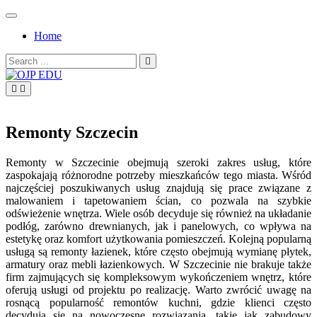
Skip
to
Home
content
Search
for:
OJP EDU
Remonty Szczecin
Remonty w Szczecinie obejmują szeroki zakres usług, które
zaspokajają różnorodne potrzeby mieszkańców tego miasta. Wśród
najczęściej poszukiwanych usług znajdują się prace związane z
malowaniem i tapetowaniem ścian, co pozwala na szybkie
odświeżenie wnętrza. Wiele osób decyduje się również na układanie
podłóg, zarówno drewnianych, jak i panelowych, co wpływa na
estetykę oraz komfort użytkowania pomieszczeń. Kolejną popularną
usługą są remonty łazienek, które często obejmują wymianę płytek,
armatury oraz mebli łazienkowych. W Szczecinie nie brakuje także
firm zajmujących się kompleksowym wykończeniem wnętrz, które
oferują usługi od projektu po realizację. Warto zwrócić uwagę na
rosnącą popularność remontów kuchni, gdzie klienci często
decydują się na nowoczesne rozwiązania, takie jak zabudowy