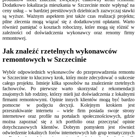
Dodatkowo lokalizacja mieszkania w Szczecinie może wpłynąć na
ceny usług – w bardziej prestiżowych dzielnicach zazwyczaj stawki
są wyższe. Ważnym aspektem jest także czas realizacji projektu;
pilne zlecenia mogą wiązać się z dodatkowymi opłatami. Warto
również pamiętać o kosztach robocizny, które mogą się różnić w
zależności od doświadczenia wykonawcy oraz renomy firmy
remontowej.
Jak znaleźć rzetelnych wykonawców
remontowych w Szczecinie
Wybór odpowiednich wykonawców do przeprowadzenia remontu
w Szczecinie to kluczowy krok, który może zdecydować o sukcesie
całego projektu. Istnieje kilka sposobów na znalezienie rzetelnych
fachowców. Po pierwsze warto skorzystać z rekomendacji
znajomych lub rodziny, którzy mieli już doświadczenia z lokalnymi
firmami remontowymi. Opinie innych klientów mogą być bardzo
pomocne w podjęciu decyzji. Kolejnym krokiem jest
przeszukiwanie internetu – wiele firm posiada swoje strony
internetowe oraz profile na portalach społecznościowych, gdzie
można zapoznać się z ich portfolio oraz przeczytać opinie
dotychczasowych klientów. Dobrym pomysłem jest również
odwiedzenie lokalnych forów internetowych lub grup tematycznych