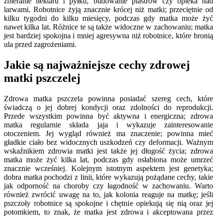
zbieranie nektaru i pyłku, budowanie plastrów czy opieka nad
larwami. Robotnice żyją znacznie krócej niż matki; przeciętnie od
kilku tygodni do kilku miesięcy, podczas gdy matka może żyć
nawet kilka lat. Różnice te są także widoczne w zachowaniu; matka
jest bardziej spokojna i mniej agresywna niż robotnice, które bronią
ula przed zagrożeniami.
Jakie są najważniejsze cechy zdrowej
matki pszczelej
Zdrowa matka pszczela powinna posiadać szereg cech, które
świadczą o jej dobrej kondycji oraz zdolności do reprodukcji.
Przede wszystkim powinna być aktywna i energiczna; zdrowa
matka regularnie składa jaja i wykazuje zainteresowanie
otoczeniem. Jej wygląd również ma znaczenie; powinna mieć
gładkie ciało bez widocznych uszkodzeń czy deformacji. Ważnym
wskaźnikiem zdrowia matki jest także jej długość życia; zdrowa
matka może żyć kilka lat, podczas gdy osłabiona może umrzeć
znacznie wcześniej. Kolejnym istotnym aspektem jest genetyka;
dobra matka pochodzi z linii, które wykazują pożądane cechy, takie
jak odporność na choroby czy łagodność w zachowaniu. Warto
również zwrócić uwagę na to, jak kolonia reaguje na matkę; jeśli
pszczoły robotnice są spokojne i chętnie opiekują się nią oraz jej
potomkiem, to znak, że matka jest zdrowa i akceptowana przez