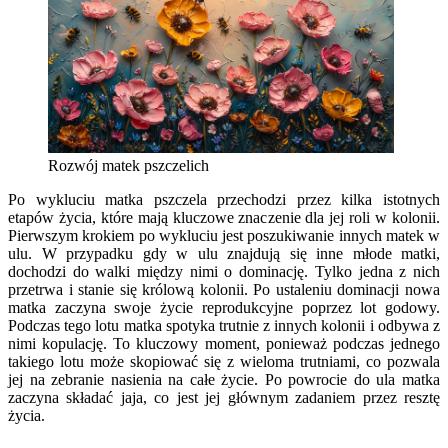
Rozwój matek pszczelich
Po wykluciu matka pszczela przechodzi przez kilka istotnych
etapów życia, które mają kluczowe znaczenie dla jej roli w kolonii.
Pierwszym krokiem po wykluciu jest poszukiwanie innych matek w
ulu. W przypadku gdy w ulu znajdują się inne młode matki,
dochodzi do walki między nimi o dominację. Tylko jedna z nich
przetrwa i stanie się królową kolonii. Po ustaleniu dominacji nowa
matka zaczyna swoje życie reprodukcyjne poprzez lot godowy.
Podczas tego lotu matka spotyka trutnie z innych kolonii i odbywa z
nimi kopulację. To kluczowy moment, ponieważ podczas jednego
takiego lotu może skopiować się z wieloma trutniami, co pozwala
jej na zebranie nasienia na całe życie. Po powrocie do ula matka
zaczyna składać jaja, co jest jej głównym zadaniem przez resztę
życia.