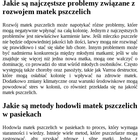
Jakie są najczęstsze problemy związane z
rozwojem matek pszczelich
Rozwój matek pszczelich może napotykać różne problemy, które
mogą negatywnie wpłynąć na całą kolonię. Jednym z najczęstszych
problemów jest niewłaściwe karmienie larw. Jeśli mleczko pszczele
nie będzie odpowiedniej jakości lub ilości, larwy mogą nie rozwinąć
się prawidłowo i stać się słabe lub chore. Innym problemem może
być nadmierna konkurencja między młodymi matkami; jeśli w ulu
znajduje się więcej niż jedna nowa matka, mogą one walczyć o
dominację, co prowadzi do strat wśród młodych osobników. Często
występują także choroby oraz pasożyty, takie jak Varroa destructor,
które mogą osłabiać kolonię i wpływać na zdrowie matek.
Dodatkowo zmiany klimatyczne oraz warunki środowiskowe mogą
powodować stres w kolonii, co również przekłada się na jakość
matek pszczelich.
Jakie są metody hodowli matek pszczelich
w pasiekach
Hodowla matek pszczelich w pasiekach to proces, który wymaga
staranności i wiedzy. Istnieje wiele metod, które pszczelarze mogą
zastosować, aby uzyskać zdrowe i silne matki. Jedną z