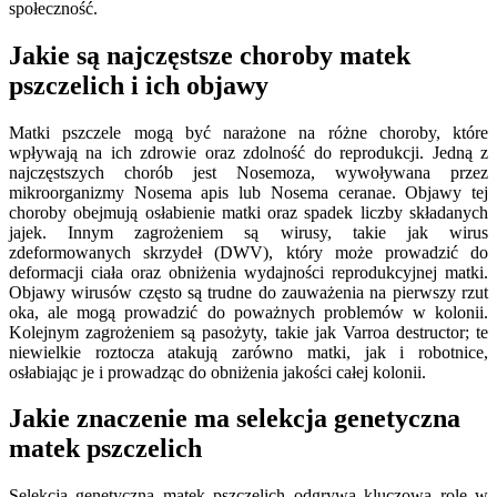
społeczność.
Jakie są najczęstsze choroby matek
pszczelich i ich objawy
Matki pszczele mogą być narażone na różne choroby, które
wpływają na ich zdrowie oraz zdolność do reprodukcji. Jedną z
najczęstszych chorób jest Nosemoza, wywoływana przez
mikroorganizmy Nosema apis lub Nosema ceranae. Objawy tej
choroby obejmują osłabienie matki oraz spadek liczby składanych
jajek. Innym zagrożeniem są wirusy, takie jak wirus
zdeformowanych skrzydeł (DWV), który może prowadzić do
deformacji ciała oraz obniżenia wydajności reprodukcyjnej matki.
Objawy wirusów często są trudne do zauważenia na pierwszy rzut
oka, ale mogą prowadzić do poważnych problemów w kolonii.
Kolejnym zagrożeniem są pasożyty, takie jak Varroa destructor; te
niewielkie roztocza atakują zarówno matki, jak i robotnice,
osłabiając je i prowadząc do obniżenia jakości całej kolonii.
Jakie znaczenie ma selekcja genetyczna
matek pszczelich
Selekcja genetyczna matek pszczelich odgrywa kluczową rolę w