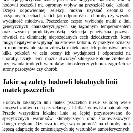
hodowli pszczół i ma ogromny wpływ na przyszłość całej kolonii.
Dzięki odpowiedniej selekcji można uzyskać osobniki o
pożądanych cechach, takich jak odporność na choroby czy wysoka
wydajność miodowa. Pszczelarze często wybierają matki z linii
genetycznych charakteryzujących się łagodnym temperamentem
oraz wysoką produktywnością. Selekcja genetyczna pozwala
również na eliminację niepożądanych cech dziedzicznych, które
mogą negatywnie wpłynąć na zdrowie kolonii. W praktyce oznacza
to monitorowanie stanu zdrowia matek oraz ich potomstwa przez
kilka pokoleń w celu oceny ich wydajności i odporności na
choroby. Dzięki temu można stworzyć silniejsze kolonie zdolne do
przetrwania trudnych warunków atmosferycznych oraz zagrożeń ze
strony pasożytów czy chorób.
Jakie są zalety hodowli lokalnych linii
matek pszczelich
Hodowla lokalnych linii matek pszczelich niesie ze sobą wiele
korzyści zarówno dla pszczelarzy, jak i dla środowiska naturalnego.
Przede wszystkim lokalne linie są lepiej przystosowane do
specyficznych warunków klimatycznych oraz środowiskowych
danego regionu. Oznacza to większą odporność na choroby oraz
lepszą adaptację do zmieniających się warunków atmosferycznych.