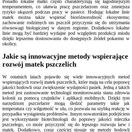
Ponadto lokalne matki często charakteryzują się łagodniejszym
temperamentem, co ułatwia pracę pszczelarzom oraz zmniejsza
ryzyko ukąszeń podczas pracy w pasiece. Hodując lokalne linie
matek można także wspierać bioróżnorodność ekosystemu;
zachowanie rodzimych ras pszczół przyczynia się do utrzymania
równowagi biologicznej w danym regionie. Dodatkowo lokalne
linie mogą być bardziej wydajne pod względem produkcji miodu
dzięki lepszemu dostosowaniu do dostępnych źródeł pokarmu w
okolicy.
Jakie są innowacyjne metody wspierające
rozwój matek pszczelich
W ostatnich latach pojawiło się wiele innowacyjnych metod
wspierających rozwój matek pszczelich, które mają na celu poprawę
jakości hodowli oraz zwiększenie wydajności pasiek. Jedną z takich
metod jest zastosowanie technologii monitorowania stanu zdrowia
kolonii za pomocą czujników i aplikacji mobilnych. Dzięki tym
narzędziom pszczelarze mogą śledzić parametry takie jak
temperatura czy wilgotność w ulu, co pozwala na szybką reakcję w
przypadku wystąpienia problemów. Innym nowatorskim podejściem
jest wykorzystanie biotechnologii do poprawy jakości mleczka
pszczelego, co może przyczynić się do lepszego rozwoju larw i
matek. Dodatkowo, coraz częściej stosuje się metody hodowli