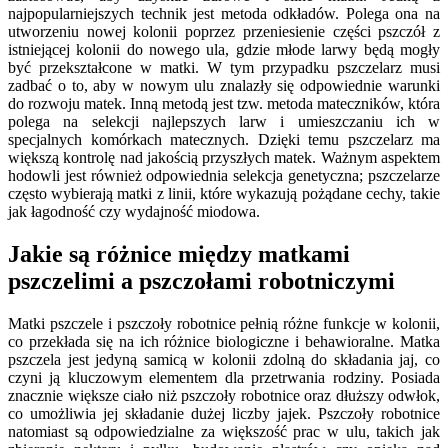
najpopularniejszych technik jest metoda odkładów. Polega ona na
utworzeniu nowej kolonii poprzez przeniesienie części pszczół z
istniejącej kolonii do nowego ula, gdzie młode larwy będą mogły
być przekształcone w matki. W tym przypadku pszczelarz musi
zadbać o to, aby w nowym ulu znalazły się odpowiednie warunki
do rozwoju matek. Inną metodą jest tzw. metoda mateczników, która
polega na selekcji najlepszych larw i umieszczaniu ich w
specjalnych komórkach matecznych. Dzięki temu pszczelarz ma
większą kontrolę nad jakością przyszłych matek. Ważnym aspektem
hodowli jest również odpowiednia selekcja genetyczna; pszczelarze
często wybierają matki z linii, które wykazują pożądane cechy, takie
jak łagodność czy wydajność miodowa.
Jakie są różnice między matkami
pszczelimi a pszczołami robotniczymi
Matki pszczele i pszczoły robotnice pełnią różne funkcje w kolonii,
co przekłada się na ich różnice biologiczne i behawioralne. Matka
pszczela jest jedyną samicą w kolonii zdolną do składania jaj, co
czyni ją kluczowym elementem dla przetrwania rodziny. Posiada
znacznie większe ciało niż pszczoły robotnice oraz dłuższy odwłok,
co umożliwia jej składanie dużej liczby jajek. Pszczoły robotnice
natomiast są odpowiedzialne za większość prac w ulu, takich jak