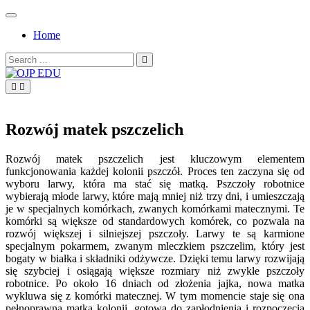
Skip
to
Home
content
Search
for:
OJP EDU
Rozwój matek pszczelich
Rozwój matek pszczelich jest kluczowym elementem
funkcjonowania każdej kolonii pszczół. Proces ten zaczyna się od
wyboru larwy, która ma stać się matką. Pszczoły robotnice
wybierają młode larwy, które mają mniej niż trzy dni, i umieszczają
je w specjalnych komórkach, zwanych komórkami matecznymi. Te
komórki są większe od standardowych komórek, co pozwala na
rozwój większej i silniejszej pszczoły. Larwy te są karmione
specjalnym pokarmem, zwanym mleczkiem pszczelim, który jest
bogaty w białka i składniki odżywcze. Dzięki temu larwy rozwijają
się szybciej i osiągają większe rozmiary niż zwykłe pszczoły
robotnice. Po około 16 dniach od złożenia jajka, nowa matka
wykluwa się z komórki matecznej. W tym momencie staje się ona
pełnoprawną matką kolonii, gotową do zapłodnienia i rozpoczęcia