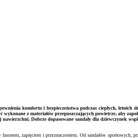
wnienia komfortu i bezpieczeństwa podczas ciepłych, letnich dni
yć wykonane z materiałów przepuszczających powietrze, aby zapob
iej nawierzchni. Dobrze dopasowane sandały dla dziewczynek ws
ię fasonem, zapięciem i przeznaczeniem. Od sandałów sportowych, prz