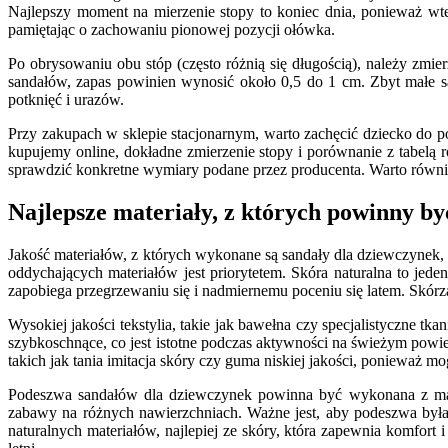
Najlepszy moment na mierzenie stopy to koniec dnia, ponieważ wted
pamiętając o zachowaniu pionowej pozycji ołówka.
Po obrysowaniu obu stóp (często różnią się długością), należy zmi
sandałów, zapas powinien wynosić około 0,5 do 1 cm. Zbyt małe s
potknięć i urazów.
Przy zakupach w sklepie stacjonarnym, warto zachęcić dziecko do p
kupujemy online, dokładne zmierzenie stopy i porównanie z tabelą
sprawdzić konkretne wymiary podane przez producenta. Warto równie
Najlepsze materiały, z których powinny b
Jakość materiałów, z których wykonane są sandały dla dziewczynek, m
oddychających materiałów jest priorytetem. Skóra naturalna to jede
zapobiega przegrzewaniu się i nadmiernemu poceniu się latem. Skórza
Wysokiej jakości tekstylia, takie jak bawełna czy specjalistyczne t
szybkoschnące, co jest istotne podczas aktywności na świeżym powi
takich jak tania imitacja skóry czy guma niskiej jakości, ponieważ 
Podeszwa sandałów dla dziewczynek powinna być wykonana z mater
zabawy na różnych nawierzchniach. Ważne jest, aby podeszwa była
naturalnych materiałów, najlepiej ze skóry, która zapewnia komfort