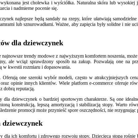
 wykonana jest cholewka i wyściółka. Naturalna skóra lub wysokiej j
cia i nadmierne pocenie się.
ynek najlepsze będą sandały na rzepy, które ułatwiają samodzielne
lamrami lub sznurowadłami. Ważne, aby zapięcia były solidne i nie uc
łów dla dziewczynek
obie najnowsze trendy modowe z najwyższym komfortem noszenia, może
jny, ale wciąż sprawdzony sposób na zakup. Pozwalają one na prz
 w kwestii rozmiaru i dopasowania.
Oferują one szeroki wybór modeli, często w atrakcyjniejszych cenac
oraz opinie innych klientów. Wiele platform e-commerce oferuje r
 dobrą reputacją.
ły dla dziewczynek o bardziej sportowym charakterze. Są one ideal
oną konstrukcją, lepszą amortyzacją i stabilizacją stopy. Warto r
edzenie promocji może przynieść spore oszczędności, nie rezygnując p
a dziewczynek
la ich komfortu i zdrowego rozwoju stopy. Dziecięca stopa rośnie ba