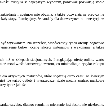
akości tekstylia są najlepszym wyborem, ponieważ pozwalają stopie
 zakładanie i zdejmowanie obuwia, a także pozwalają na precyzyjne
iskały stopy. Pamiętajmy, że sandały dla dziewczynek to inwestycja w
 być wyzwaniem. Na szczęście, współczesny rynek oferuje bogactwo
ymierzenie butów, ocenę jakości materiałów i wykonania, a także
h niż w sklepach stacjonarnych. Przeglądając ofertę online, warto
ównież możliwość darmowego zwrotu, co minimalizuje ryzyko zakupu
ne dla aktywnych maluchów, które spędzają dużo czasu na świeżym
ównież rozważyć outlety i wyprzedaże, gdzie można znaleźć markowe
rzy tym z jakości.
rdzo szybko, dlatego regularne mierzenie jest absolutnie niezbędne.