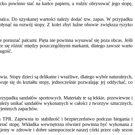
cko powinno stać na kartce papieru, a rodzic obrysować jego stopę,
 palca. Do uzyskanej wartości należy dodać tzw. zapas. W przypadku
łynąć na rozwój stopy. Z kolei zbyt luźne obuwie zwiększa ryzyko
 poruszać palcami. Pięta nie powinna wysuwać się poza obcas. Jeśli
że się różnić między poszczególnymi markami, dlatego zawsze warto
ugość.
ia. Stopy dzieci są delikatne i wrażliwe, dlatego wybór naturalnych,
uje się do kształtu stopy, jednocześnie pozwalając jej oddychać, co
 przypadku sandałów sportowych. Materiały te są lekkie, przewiewne i
 Należy unikać sandałów wykonanych w całości z tworzyw sztucznych,
rzyjemnych zapachów.
TPR. Zapewnia to stabilność i bezpieczeństwo podczas biegania i
spierać stopę. Wkładka wewnętrzna również powinna być wykonana z
tujemy w zdrowie i dobre samopoczucie naszej córki przez cały sezon