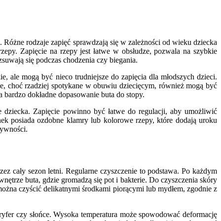
 Różne rodzaje zapięć sprawdzają się w zależności od wieku dziecka
rzepy. Zapięcie na rzepy jest łatwe w obsłudze, pozwala na szybkie
zsuwają się podczas chodzenia czy biegania.
e, ale mogą być nieco trudniejsze do zapięcia dla młodszych dzieci.
ane, choć rzadziej spotykane w obuwiu dziecięcym, również mogą być
 bardzo dokładne dopasowanie buta do stopy.
e dziecka. Zapięcie powinno być łatwe do regulacji, aby umożliwić
nek posiada ozdobne klamry lub kolorowe rzepy, które dodają uroku
tywności.
zez cały sezon letni. Regularne czyszczenie to podstawa. Po każdym
nętrze buta, gdzie gromadzą się pot i bakterie. Do czyszczenia skóry
 można czyścić delikatnymi środkami piorącymi lub mydłem, zgodnie z
loryfer czy słońce. Wysoka temperatura może spowodować deformację