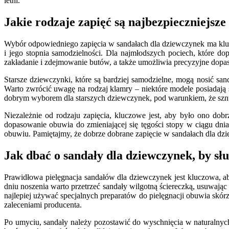
letni.
Jakie rodzaje zapięć są najbezpieczniejsz
Wybór odpowiedniego zapięcia w sandałach dla dziewczynek ma klucz
i jego stopnia samodzielności. Dla najmłodszych pociech, które do
zakładanie i zdejmowanie butów, a także umożliwia precyzyjne dopaso
Starsze dziewczynki, które są bardziej samodzielne, mogą nosić san
Warto zwrócić uwagę na rodzaj klamry – niektóre modele posiadają 
dobrym wyborem dla starszych dziewczynek, pod warunkiem, że sznu
Niezależnie od rodzaju zapięcia, kluczowe jest, aby było ono dob
dopasowanie obuwia do zmieniającej się tęgości stopy w ciągu dni
obuwiu. Pamiętajmy, że dobrze dobrane zapięcie w sandałach dla dzi
Jak dbać o sandały dla dziewczynek, by słu
Prawidłowa pielęgnacja sandałów dla dziewczynek jest kluczowa, ab
dniu noszenia warto przetrzeć sandały wilgotną ściereczką, usuwając
najlepiej używać specjalnych preparatów do pielęgnacji obuwia skór
zaleceniami producenta.
Po umyciu, sandały należy pozostawić do wyschnięcia w naturalnyc