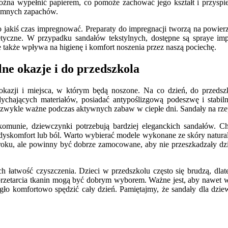
ożna wypełnić papierem, co pomoże zachować jego kształt i przyspie
jemnych zapachów.
 jakiś czas impregnować. Preparaty do impregnacji tworzą na powier
tetyczne. W przypadku sandałów tekstylnych, dostępne są spraye imp
 także wpływa na higienę i komfort noszenia przez naszą pociechę.
lne okazje i do przedszkola
ji i miejsca, w którym będą noszone. Na co dzień, do przedszkol
chających materiałów, posiadać antypoślizgową podeszwę i stabiln
 niezwykle ważne podczas aktywnych zabaw w ciepłe dni. Sandały na r
zy komunie, dziewczynki potrzebują bardziej eleganckich sandałów.
yskomfort lub ból. Warto wybierać modele wykonane ze skóry naturalne
 uroku, ale powinny być dobrze zamocowane, aby nie przeszkadzały d
h łatwość czyszczenia. Dzieci w przedszkolu często się brudzą, dla
przetarcia tkanin mogą być dobrym wyborem. Ważne jest, aby nawet 
gło komfortowo spędzić cały dzień. Pamiętajmy, że sandały dla dzie