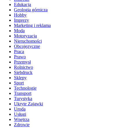
Edukacja
Geologia górnicza
Hobby
Imprezy
Marketing i reklama
Moda
Motoryzacja
Nieruchomości
Obcojęzyczne
Praca
Prawo
Przemysł
Rolnictwo
Siebdruck
Sklepy
Sport
Technologie
Transport
Turystyka
Ukryte Zajawki
Uroda
Usługi
Wnętrza
Zdrowie