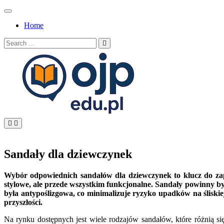
Skip
to
Home
content
Search
for:
OJP EDU
Sandały dla dziewczynek
Wybór odpowiednich sandałów dla dziewczynek to klucz do zape
stylowe, ale przede wszystkim funkcjonalne. Sandały powinny b
była antypoślizgowa, co minimalizuje ryzyko upadków na ślisk
przyszłości.
Na rynku dostępnych jest wiele rodzajów sandałów, które różnią s