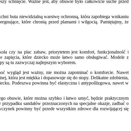
szy schnięcie. Ważne jest, aby obuwie było całkowicie suche przed
zchni buta niewidzialną warstwę ochronną, która zapobiega wnikaniu
regnujące, które chronią przed plamami i wilgocią. Pamiętajmy, że
a czy na plac zabaw, priorytetem jest komfort, funkcjonalność i
e zapięcia, które dziecko może łatwo samo obsługiwać. Modele z
zepy są tu zazwyczaj najlepszym wyborem.
 Choć wygląd jest ważny, nie można zapominać o komforcie. Nawet
j, która jest miękka i dopasowuje się do stopy. Delikatne zdobienia,
ziecku. Podeszwa powinna być elastyczna i antypoślizgowa, nawet w
tego obuwie, które można szybko i łatwo umyć, będzie praktycznym
w przypadku sandałów przeznaczonych na specjalne okazje, zadbać o
wczynek powinny być przede wszystkim zdrowe dla rozwijającej się