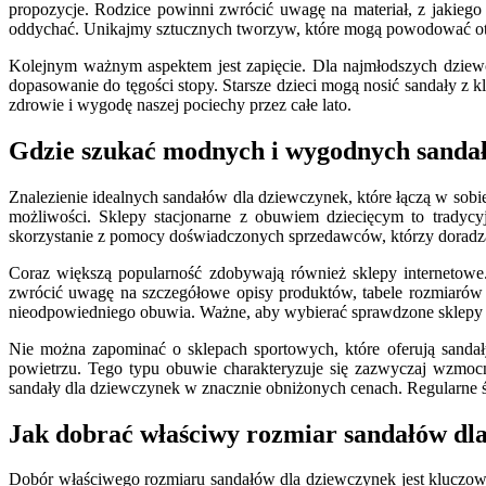
propozycje. Rodzice powinni zwrócić uwagę na materiał, z jakiego
oddychać. Unikajmy sztucznych tworzyw, które mogą powodować otar
Kolejnym ważnym aspektem jest zapięcie. Dla najmłodszych dziewcz
dopasowanie do tęgości stopy. Starsze dzieci mogą nosić sandały z k
zdrowie i wygodę naszej pociechy przez całe lato.
Gdzie szukać modnych i wygodnych sanda
Znalezienie idealnych sandałów dla dziewczynek, które łączą w s
możliwości. Sklepy stacjonarne z obuwiem dziecięcym to tradycy
skorzystanie z pomocy doświadczonych sprzedawców, którzy doradzą
Coraz większą popularność zdobywają również sklepy internetowe. 
zwrócić uwagę na szczegółowe opisy produktów, tabele rozmiarów 
nieodpowiedniego obuwia. Ważne, aby wybierać sprawdzone sklepy z
Nie można zapominać o sklepach sportowych, które oferują sanda
powietrzu. Tego typu obuwie charakteryzuje się zazwyczaj wzmocni
sandały dla dziewczynek w znacznie obniżonych cenach. Regularne śl
Jak dobrać właściwy rozmiar sandałów dl
Dobór właściwego rozmiaru sandałów dla dziewczynek jest kluczowy d