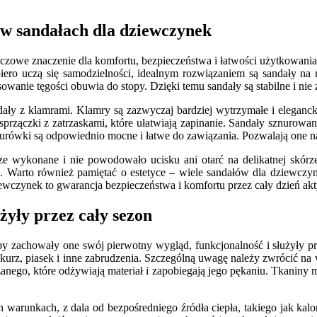
e w sandałach dla dziewczynek
owe znaczenie dla komfortu, bezpieczeństwa i łatwości użytkowania.
piero uczą się samodzielności, idealnym rozwiązaniem są sandały na 
wanie tęgości obuwia do stopy. Dzięki temu sandały są stabilne i nie 
dały z klamrami. Klamry są zazwyczaj bardziej wytrzymałe i elegancki
sprzączki z zatrzaskami, które ułatwiają zapinanie. Sandały sznurow
rówki są odpowiednio mocne i łatwe do zawiązania. Pozwalają one na
rze wykonane i nie powodowało ucisku ani otarć na delikatnej skórz
a. Warto również pamiętać o estetyce – wiele sandałów dla dziewczy
ewczynek to gwarancja bezpieczeństwa i komfortu przez cały dzień ak
żyły przez cały sezon
y zachowały one swój pierwotny wygląd, funkcjonalność i służyły pr
 kurz, piasek i inne zabrudzenia. Szczególną uwagę należy zwrócić na w
zanego, które odżywiają materiał i zapobiegają jego pękaniu. Tkaniny
h warunkach, z dala od bezpośredniego źródła ciepła, takiego jak ka