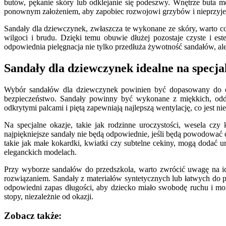
butów, pękanie skóry lub odklejanie się podeszwy. Wnętrze buta m
ponownym założeniem, aby zapobiec rozwojowi grzybów i nieprzy
Sandały dla dziewczynek, zwłaszcza te wykonane ze skóry, warto co
wilgoci i brudu. Dzięki temu obuwie dłużej pozostaje czyste i es
odpowiednia pielęgnacja nie tylko przedłuża żywotność sandałów, ale
Sandały dla dziewczynek idealne na specja
Wybór sandałów dla dziewczynek powinien być dopasowany do okaz
bezpieczeństwo. Sandały powinny być wykonane z miękkich, oddy
odkrytymi palcami i piętą zapewniają najlepszą wentylację, co jest
Na specjalne okazje, takie jak rodzinne uroczystości, wesela c
najpiękniejsze sandały nie będą odpowiednie, jeśli będą powodować d
takie jak małe kokardki, kwiatki czy subtelne cekiny, mogą dodać
eleganckich modelach.
Przy wyborze sandałów do przedszkola, warto zwrócić uwagę na ic
rozwiązaniem. Sandały z materiałów syntetycznych lub łatwych do 
odpowiedni zapas długości, aby dziecko miało swobodę ruchu i mo
stopy, niezależnie od okazji.
Zobacz także: