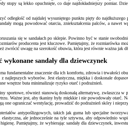
y stopy są lekko opuchnięte, co daje najdokładniejszy pomiar. Dzie
erzyć odległość od najdalej wysuniętego punktu pięty do najdłuższego
andały mogą powodować otarcia, zniekształcenia palców, a nawet wp
oruszania się w sandałach po sklepie. Powinno być w stanie swobodnie
 rozmiarów producenta jest kluczowe. Pamiętajmy, że rozmiarówka mo
ż zwrócić uwagę na szerokość obuwia, która jest równie ważna jak dł
yć wykonane sandały dla dziewczynek
a fundamentalne znaczenie dla ich komfortu, zdrowia i trwałości obuw
n z najlepszych wyborów. Jest elastyczna, miękka i doskonale dopasow
ne wnętrze buta minimalizuje ryzyko otarć i podrażnień.
kaniny sportowe, również stanowią doskonałą alternatywę, zwłaszcza w
etrzu. Ważne jest, aby tkaniny były miękkie i nie powodowały otarć.
mogą one ograniczać wentylację, prowadzić do podrażnień skóry i niep
iałów antypoślizgowych, takich jak guma lub specjalne tworzywa 
 elastyczna, ale jednocześnie na tyle sztywna, aby odpowiednio w
 i higienę. Pamiętajmy, że wybierając sandały dla dziewczynek, inwes