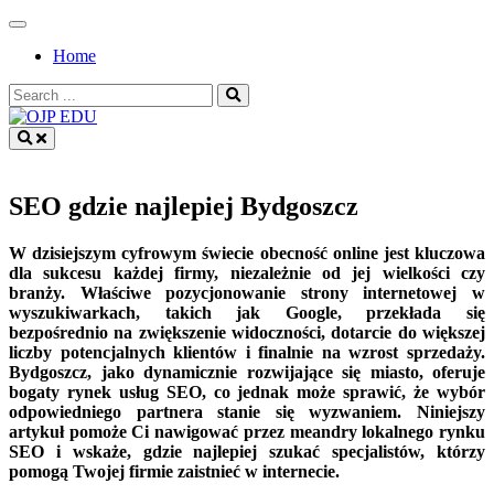
Skip
to
Home
content
Search
for:
OJP EDU
SEO gdzie najlepiej Bydgoszcz
W dzisiejszym cyfrowym świecie obecność online jest kluczowa
dla sukcesu każdej firmy, niezależnie od jej wielkości czy
branży. Właściwe pozycjonowanie strony internetowej w
wyszukiwarkach, takich jak Google, przekłada się
bezpośrednio na zwiększenie widoczności, dotarcie do większej
liczby potencjalnych klientów i finalnie na wzrost sprzedaży.
Bydgoszcz, jako dynamicznie rozwijające się miasto, oferuje
bogaty rynek usług SEO, co jednak może sprawić, że wybór
odpowiedniego partnera stanie się wyzwaniem. Niniejszy
artykuł pomoże Ci nawigować przez meandry lokalnego rynku
SEO i wskaże, gdzie najlepiej szukać specjalistów, którzy
pomogą Twojej firmie zaistnieć w internecie.