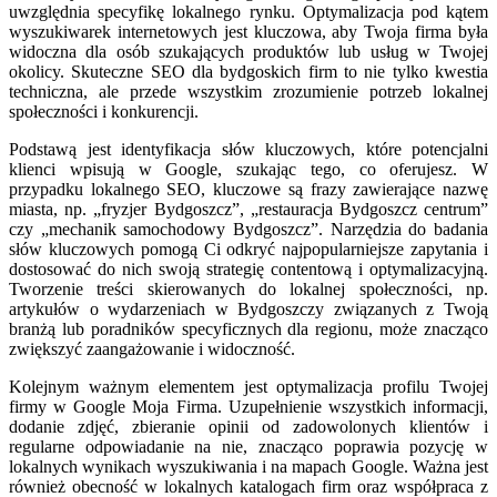
uwzględnia specyfikę lokalnego rynku. Optymalizacja pod kątem
wyszukiwarek internetowych jest kluczowa, aby Twoja firma była
widoczna dla osób szukających produktów lub usług w Twojej
okolicy. Skuteczne SEO dla bydgoskich firm to nie tylko kwestia
techniczna, ale przede wszystkim zrozumienie potrzeb lokalnej
społeczności i konkurencji.
Podstawą jest identyfikacja słów kluczowych, które potencjalni
klienci wpisują w Google, szukając tego, co oferujesz. W
przypadku lokalnego SEO, kluczowe są frazy zawierające nazwę
miasta, np. „fryzjer Bydgoszcz”, „restauracja Bydgoszcz centrum”
czy „mechanik samochodowy Bydgoszcz”. Narzędzia do badania
słów kluczowych pomogą Ci odkryć najpopularniejsze zapytania i
dostosować do nich swoją strategię contentową i optymalizacyjną.
Tworzenie treści skierowanych do lokalnej społeczności, np.
artykułów o wydarzeniach w Bydgoszczy związanych z Twoją
branżą lub poradników specyficznych dla regionu, może znacząco
zwiększyć zaangażowanie i widoczność.
Kolejnym ważnym elementem jest optymalizacja profilu Twojej
firmy w Google Moja Firma. Uzupełnienie wszystkich informacji,
dodanie zdjęć, zbieranie opinii od zadowolonych klientów i
regularne odpowiadanie na nie, znacząco poprawia pozycję w
lokalnych wynikach wyszukiwania i na mapach Google. Ważna jest
również obecność w lokalnych katalogach firm oraz współpraca z