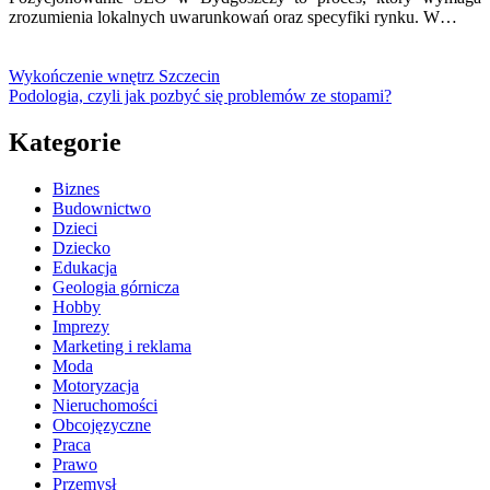
zrozumienia lokalnych uwarunkowań oraz specyfiki rynku. W…
Wykończenie wnętrz Szczecin
Podologia, czyli jak pozbyć się problemów ze stopami?
Kategorie
Biznes
Budownictwo
Dzieci
Dziecko
Edukacja
Geologia górnicza
Hobby
Imprezy
Marketing i reklama
Moda
Motoryzacja
Nieruchomości
Obcojęzyczne
Praca
Prawo
Przemysł