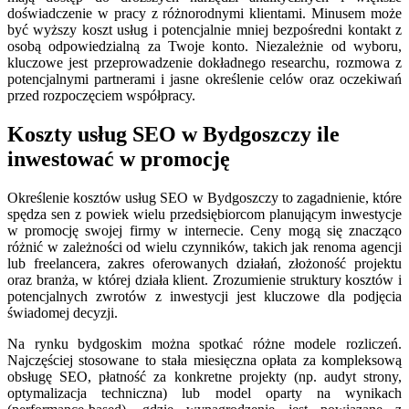
doświadczenie w pracy z różnorodnymi klientami. Minusem może
być wyższy koszt usług i potencjalnie mniej bezpośredni kontakt z
osobą odpowiedzialną za Twoje konto. Niezależnie od wyboru,
kluczowe jest przeprowadzenie dokładnego researchu, rozmowa z
potencjalnymi partnerami i jasne określenie celów oraz oczekiwań
przed rozpoczęciem współpracy.
Koszty usług SEO w Bydgoszczy ile
inwestować w promocję
Określenie kosztów usług SEO w Bydgoszczy to zagadnienie, które
spędza sen z powiek wielu przedsiębiorcom planującym inwestycje
w promocję swojej firmy w internecie. Ceny mogą się znacząco
różnić w zależności od wielu czynników, takich jak renoma agencji
lub freelancera, zakres oferowanych działań, złożoność projektu
oraz branża, w której działa klient. Zrozumienie struktury kosztów i
potencjalnych zwrotów z inwestycji jest kluczowe dla podjęcia
świadomej decyzji.
Na rynku bydgoskim można spotkać różne modele rozliczeń.
Najczęściej stosowane to stała miesięczna opłata za kompleksową
obsługę SEO, płatność za konkretne projekty (np. audyt strony,
optymalizacja techniczna) lub model oparty na wynikach