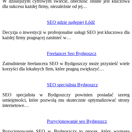
wpisu
W dzisiejszym cyfrowym świecie, obecność online jest kluczowa
dla sukcesu każdej firmy, niezależnie od jej…
SEO gdzie najlepiej Łódź
Decyzja o inwestycji w profesjonalne usługi SEO jest kluczowa dla
każdej firmy pragnącej zaistnieć w…
Freelancer Seo Bydgoszcz
Zatrudnienie freelancera SEO w Bydgoszczy może przynieść wiele
korzyści dla lokalnych firm, które pragną zwiększyć…
SEO specjalista Bydgoszcz
SEO specjalista w Bydgoszczy powinien posiadać szereg
umiejętności, które pozwolą mu skutecznie optymalizować strony
internetowe…
Pozycjonowanie seo Bydgoszcz
Pozycjonowanie SEO w Bydgoszczy to proces, który wymaga