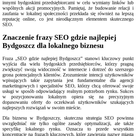
innymi bydgoskimi przedsiębiorcami w celu wymiany linków lub
wspólnych akcji promocyjnych. Pamiętaj, że budowanie relacji i
zaufania w lokalnej społeczności przekłada się również na lepszą
reputację online, co jest nieodłącznym elementem skutecznego
SEO.
Znaczenie frazy SEO gdzie najlepiej
Bydgoszcz dla lokalnego biznesu
Fraza „SEO gdzie najlepiej Bydgoszcz” stanowi kluczowy punkt
wyjścia dla wielu bydgoskich przedsiębiorców, którzy pragną
zwiększyć swoją widoczność w internecie i dotrzeć do szerszego
grona potencjalnych klientów. Zrozumienie intencji użytkowników
wpisujących takie zapytania jest fundamentalne dla agencji
marketingowych i specjalistów SEO, którzy chcą oferować swoje
usługi w sposób odpowiadający realnym potrzebom rynku. Sukces
w pozycjonowaniu lokalnym opiera się na precyzyjnym
dopasowaniu oferty do oczekiwań użytkowników szukających
najlepszych rozwiązań w swoim mieście.
Dla biznesu w Bydgoszczy, skuteczna strategia SEO powinna
uwzględniać nie tylko ogólne zasady optymalizacji, ale także
specyfikę lokalnego rynku. Oznacza to przede wszystkim
koncentrację na frazach kluczowych, które zawierają nazwę miasta