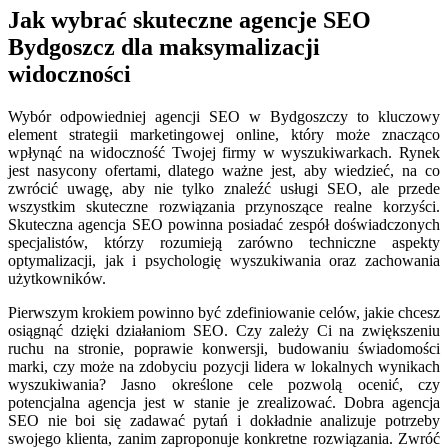
Jak wybrać skuteczne agencje SEO
Bydgoszcz dla maksymalizacji
widoczności
Wybór odpowiedniej agencji SEO w Bydgoszczy to kluczowy
element strategii marketingowej online, który może znacząco
wpłynąć na widoczność Twojej firmy w wyszukiwarkach. Rynek
jest nasycony ofertami, dlatego ważne jest, aby wiedzieć, na co
zwrócić uwagę, aby nie tylko znaleźć usługi SEO, ale przede
wszystkim skuteczne rozwiązania przynoszące realne korzyści.
Skuteczna agencja SEO powinna posiadać zespół doświadczonych
specjalistów, którzy rozumieją zarówno techniczne aspekty
optymalizacji, jak i psychologię wyszukiwania oraz zachowania
użytkowników.
Pierwszym krokiem powinno być zdefiniowanie celów, jakie chcesz
osiągnąć dzięki działaniom SEO. Czy zależy Ci na zwiększeniu
ruchu na stronie, poprawie konwersji, budowaniu świadomości
marki, czy może na zdobyciu pozycji lidera w lokalnych wynikach
wyszukiwania? Jasno określone cele pozwolą ocenić, czy
potencjalna agencja jest w stanie je zrealizować. Dobra agencja
SEO nie boi się zadawać pytań i dokładnie analizuje potrzeby
swojego klienta, zanim zaproponuje konkretne rozwiązania. Zwróć