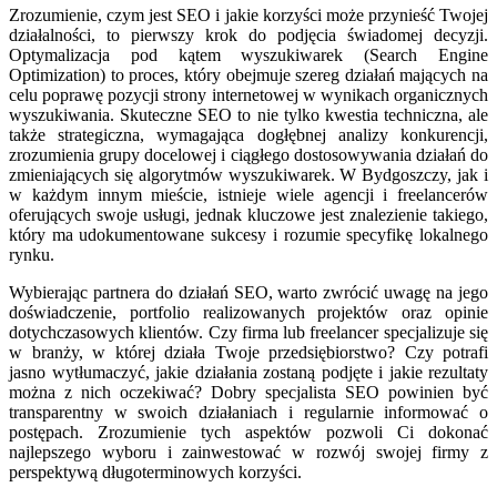
Zrozumienie, czym jest SEO i jakie korzyści może przynieść Twojej
działalności, to pierwszy krok do podjęcia świadomej decyzji.
Optymalizacja pod kątem wyszukiwarek (Search Engine
Optimization) to proces, który obejmuje szereg działań mających na
celu poprawę pozycji strony internetowej w wynikach organicznych
wyszukiwania. Skuteczne SEO to nie tylko kwestia techniczna, ale
także strategiczna, wymagająca dogłębnej analizy konkurencji,
zrozumienia grupy docelowej i ciągłego dostosowywania działań do
zmieniających się algorytmów wyszukiwarek. W Bydgoszczy, jak i
w każdym innym mieście, istnieje wiele agencji i freelancerów
oferujących swoje usługi, jednak kluczowe jest znalezienie takiego,
który ma udokumentowane sukcesy i rozumie specyfikę lokalnego
rynku.
Wybierając partnera do działań SEO, warto zwrócić uwagę na jego
doświadczenie, portfolio realizowanych projektów oraz opinie
dotychczasowych klientów. Czy firma lub freelancer specjalizuje się
w branży, w której działa Twoje przedsiębiorstwo? Czy potrafi
jasno wytłumaczyć, jakie działania zostaną podjęte i jakie rezultaty
można z nich oczekiwać? Dobry specjalista SEO powinien być
transparentny w swoich działaniach i regularnie informować o
postępach. Zrozumienie tych aspektów pozwoli Ci dokonać
najlepszego wyboru i zainwestować w rozwój swojej firmy z
perspektywą długoterminowych korzyści.