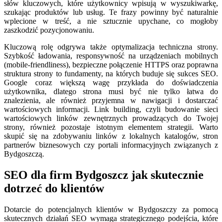
słów kluczowych, które użytkownicy wpisują w wyszukiwarkę,
szukając produktów lub usług. Te frazy powinny być naturalnie
wplecione w treść, a nie sztucznie upychane, co mogłoby
zaszkodzić pozycjonowaniu.
Kluczową rolę odgrywa także optymalizacja techniczna strony.
Szybkość ładowania, responsywność na urządzeniach mobilnych
(mobile-friendliness), bezpieczne połączenie HTTPS oraz poprawna
struktura strony to fundamenty, na których buduje się sukces SEO.
Google coraz większą wagę przykłada do doświadczenia
użytkownika, dlatego strona musi być nie tylko łatwa do
znalezienia, ale również przyjemna w nawigacji i dostarczać
wartościowych informacji. Link building, czyli budowanie sieci
wartościowych linków zewnętrznych prowadzących do Twojej
strony, również pozostaje istotnym elementem strategii. Warto
skupić się na zdobywaniu linków z lokalnych katalogów, stron
partnerów biznesowych czy portali informacyjnych związanych z
Bydgoszczą.
SEO dla firm Bydgoszcz jak skutecznie
dotrzeć do klientów
Dotarcie do potencjalnych klientów w Bydgoszczy za pomocą
skutecznych działań SEO wymaga strategicznego podejścia, które