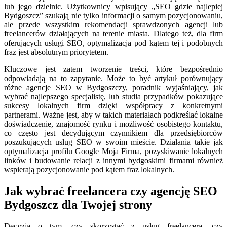
lub jego dzielnic. Użytkownicy wpisujący „SEO gdzie najlepiej
Bydgoszcz” szukają nie tylko informacji o samym pozycjonowaniu,
ale przede wszystkim rekomendacji sprawdzonych agencji lub
freelancerów działających na terenie miasta. Dlatego też, dla firm
oferujących usługi SEO, optymalizacja pod kątem tej i podobnych
fraz jest absolutnym priorytetem.
Kluczowe jest zatem tworzenie treści, które bezpośrednio
odpowiadają na to zapytanie. Może to być artykuł porównujący
różne agencje SEO w Bydgoszczy, poradnik wyjaśniający, jak
wybrać najlepszego specjalistę, lub studia przypadków pokazujące
sukcesy lokalnych firm dzięki współpracy z konkretnymi
partnerami. Ważne jest, aby w takich materiałach podkreślać lokalne
doświadczenie, znajomość rynku i możliwość osobistego kontaktu,
co często jest decydującym czynnikiem dla przedsiębiorców
poszukujących usług SEO w swoim mieście. Działania takie jak
optymalizacja profilu Google Moja Firma, pozyskiwanie lokalnych
linków i budowanie relacji z innymi bydgoskimi firmami również
wspierają pozycjonowanie pod kątem fraz lokalnych.
Jak wybrać freelancera czy agencję SEO
Bydgoszcz dla Twojej strony
Decyzja o tym, czy skorzystać z usług freelancera, czy