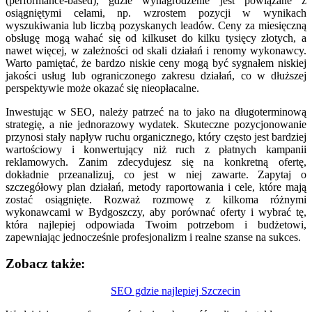
(performance-based), gdzie wynagrodzenie jest powiązane z
osiągniętymi celami, np. wzrostem pozycji w wynikach
wyszukiwania lub liczbą pozyskanych leadów. Ceny za miesięczną
obsługę mogą wahać się od kilkuset do kilku tysięcy złotych, a
nawet więcej, w zależności od skali działań i renomy wykonawcy.
Warto pamiętać, że bardzo niskie ceny mogą być sygnałem niskiej
jakości usług lub ograniczonego zakresu działań, co w dłuższej
perspektywie może okazać się nieopłacalne.
Inwestując w SEO, należy patrzeć na to jako na długoterminową
strategię, a nie jednorazowy wydatek. Skuteczne pozycjonowanie
przynosi stały napływ ruchu organicznego, który często jest bardziej
wartościowy i konwertujący niż ruch z płatnych kampanii
reklamowych. Zanim zdecydujesz się na konkretną ofertę,
dokładnie przeanalizuj, co jest w niej zawarte. Zapytaj o
szczegółowy plan działań, metody raportowania i cele, które mają
zostać osiągnięte. Rozważ rozmowę z kilkoma różnymi
wykonawcami w Bydgoszczy, aby porównać oferty i wybrać tę,
która najlepiej odpowiada Twoim potrzebom i budżetowi,
zapewniając jednocześnie profesjonalizm i realne szanse na sukces.
Zobacz także:
Nawigacja
SEO gdzie najlepiej Szczecin