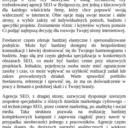
rozbudowanej agencji SEO w Bydgoszczy, jest jedną z kluczowych
dla każdego właściciela firmy, który chce poprawić swoją
widoczność w internecie. Obie opcje mają swoje mocne i słabe
strony, a wybór zależy od indywidualnych potrzeb, budżetu i
specyfiki projektu. Zrozumienie różnic i kryteriów wyboru pomoże
Ci podjąć najlepszą decyzję dla rozwoju Twojej strony internetowej.
Freelancer często oferuje bardziej elastyczne i spersonalizowane
podejście. Może być bardziej dostępny do bezpośredniej
komunikacji i łatwiej dostosować się do Twojego harmonogramu i
budżetu. Jego siłą jest często głęboka specjalizacja w konkretnych
obszarach SEO, co może być bardzo cenne przy niszowych
projektach. Jednakże, pojedyncza osoba może mieć ograniczone
zasoby i czas, co może wpływać na szybkość realizacji zadań lub
zakres prowadzonych działań. Warto sprawdzić portfolio
freelancera, referencje i upewnić się, że ma on doświadczenie w
pracy z firmami o podobnej skali i z Twojej branży.
Agencja SEO, z drugiej strony, zazwyczaj dysponuje szerszym
zespołem specjalistów z różnych dziedzin marketingu cyfrowego –
od technicznego SEO, przez content marketing, po analitykę i social
media. Taka struktura pozwala na realizację bardziej
kompleksowych kampanii i zapewnia ciągłość pracy nawet w
przypadku nieobecności jednego z pracowników. Agencje często
mają dostęp do droższych narzędzi analitycznych i większe