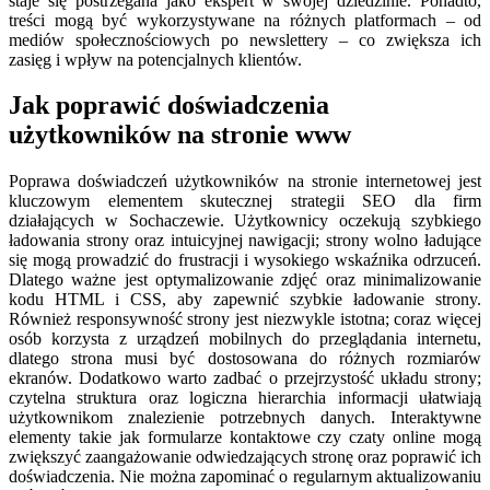
staje się postrzegana jako ekspert w swojej dziedzinie. Ponadto,
treści mogą być wykorzystywane na różnych platformach – od
mediów społecznościowych po newslettery – co zwiększa ich
zasięg i wpływ na potencjalnych klientów.
Jak poprawić doświadczenia
użytkowników na stronie www
Poprawa doświadczeń użytkowników na stronie internetowej jest
kluczowym elementem skutecznej strategii SEO dla firm
działających w Sochaczewie. Użytkownicy oczekują szybkiego
ładowania strony oraz intuicyjnej nawigacji; strony wolno ładujące
się mogą prowadzić do frustracji i wysokiego wskaźnika odrzuceń.
Dlatego ważne jest optymalizowanie zdjęć oraz minimalizowanie
kodu HTML i CSS, aby zapewnić szybkie ładowanie strony.
Również responsywność strony jest niezwykle istotna; coraz więcej
osób korzysta z urządzeń mobilnych do przeglądania internetu,
dlatego strona musi być dostosowana do różnych rozmiarów
ekranów. Dodatkowo warto zadbać o przejrzystość układu strony;
czytelna struktura oraz logiczna hierarchia informacji ułatwiają
użytkownikom znalezienie potrzebnych danych. Interaktywne
elementy takie jak formularze kontaktowe czy czaty online mogą
zwiększyć zaangażowanie odwiedzających stronę oraz poprawić ich
doświadczenia. Nie można zapominać o regularnym aktualizowaniu