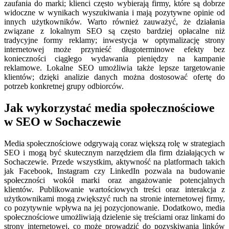
zaufania do marki; klienci często wybierają firmy, które są dobrze
widoczne w wynikach wyszukiwania i mają pozytywne opinie od
innych użytkowników. Warto również zauważyć, że działania
związane z lokalnym SEO są często bardziej opłacalne niż
tradycyjne formy reklamy; inwestycja w optymalizację strony
internetowej może przynieść długoterminowe efekty bez
konieczności ciągłego wydawania pieniędzy na kampanie
reklamowe. Lokalne SEO umożliwia także lepsze targetowanie
klientów; dzięki analizie danych można dostosować ofertę do
potrzeb konkretnej grupy odbiorców.
Jak wykorzystać media społecznościowe
w SEO w Sochaczewie
Media społecznościowe odgrywają coraz większą rolę w strategiach
SEO i mogą być skutecznym narzędziem dla firm działających w
Sochaczewie. Przede wszystkim, aktywność na platformach takich
jak Facebook, Instagram czy LinkedIn pozwala na budowanie
społeczności wokół marki oraz angażowanie potencjalnych
klientów. Publikowanie wartościowych treści oraz interakcja z
użytkownikami mogą zwiększyć ruch na stronie internetowej firmy,
co pozytywnie wpływa na jej pozycjonowanie. Dodatkowo, media
społecznościowe umożliwiają dzielenie się treściami oraz linkami do
strony internetowej, co może prowadzić do pozyskiwania linków