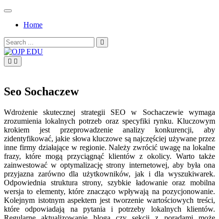
Skip
to
Home
content
Search
for:
OJP EDU
Seo Sochaczew
Wdrożenie skutecznej strategii SEO w Sochaczewie wymaga
zrozumienia lokalnych potrzeb oraz specyfiki rynku. Kluczowym
krokiem jest przeprowadzenie analizy konkurencji, aby
zidentyfikować, jakie słowa kluczowe są najczęściej używane przez
inne firmy działające w regionie. Należy zwrócić uwagę na lokalne
frazy, które mogą przyciągnąć klientów z okolicy. Warto także
zainwestować w optymalizację strony internetowej, aby była ona
przyjazna zarówno dla użytkowników, jak i dla wyszukiwarek.
Odpowiednia struktura strony, szybkie ładowanie oraz mobilna
wersja to elementy, które znacząco wpływają na pozycjonowanie.
Kolejnym istotnym aspektem jest tworzenie wartościowych treści,
które odpowiadają na pytania i potrzeby lokalnych klientów.
Regularne aktualizowanie bloga czy sekcji z poradami może