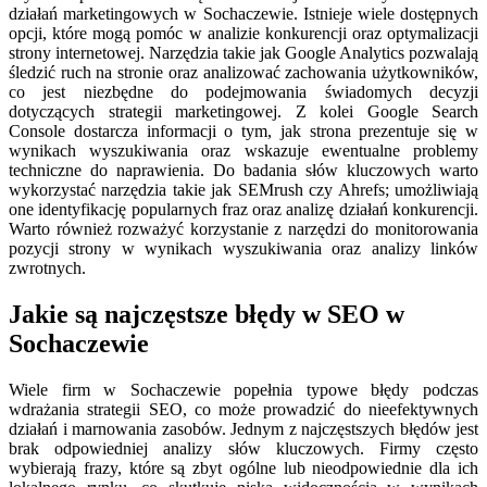
działań marketingowych w Sochaczewie. Istnieje wiele dostępnych
opcji, które mogą pomóc w analizie konkurencji oraz optymalizacji
strony internetowej. Narzędzia takie jak Google Analytics pozwalają
śledzić ruch na stronie oraz analizować zachowania użytkowników,
co jest niezbędne do podejmowania świadomych decyzji
dotyczących strategii marketingowej. Z kolei Google Search
Console dostarcza informacji o tym, jak strona prezentuje się w
wynikach wyszukiwania oraz wskazuje ewentualne problemy
techniczne do naprawienia. Do badania słów kluczowych warto
wykorzystać narzędzia takie jak SEMrush czy Ahrefs; umożliwiają
one identyfikację popularnych fraz oraz analizę działań konkurencji.
Warto również rozważyć korzystanie z narzędzi do monitorowania
pozycji strony w wynikach wyszukiwania oraz analizy linków
zwrotnych.
Jakie są najczęstsze błędy w SEO w
Sochaczewie
Wiele firm w Sochaczewie popełnia typowe błędy podczas
wdrażania strategii SEO, co może prowadzić do nieefektywnych
działań i marnowania zasobów. Jednym z najczęstszych błędów jest
brak odpowiedniej analizy słów kluczowych. Firmy często
wybierają frazy, które są zbyt ogólne lub nieodpowiednie dla ich