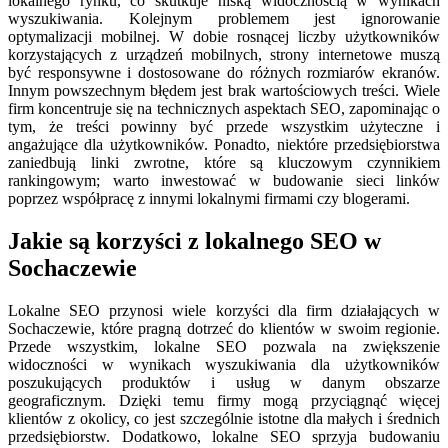
lokalnego rynku, co skutkuje niską widocznością w wynikach
wyszukiwania. Kolejnym problemem jest ignorowanie
optymalizacji mobilnej. W dobie rosnącej liczby użytkowników
korzystających z urządzeń mobilnych, strony internetowe muszą
być responsywne i dostosowane do różnych rozmiarów ekranów.
Innym powszechnym błędem jest brak wartościowych treści. Wiele
firm koncentruje się na technicznych aspektach SEO, zapominając o
tym, że treści powinny być przede wszystkim użyteczne i
angażujące dla użytkowników. Ponadto, niektóre przedsiębiorstwa
zaniedbują linki zwrotne, które są kluczowym czynnikiem
rankingowym; warto inwestować w budowanie sieci linków
poprzez współpracę z innymi lokalnymi firmami czy blogerami.
Jakie są korzyści z lokalnego SEO w
Sochaczewie
Lokalne SEO przynosi wiele korzyści dla firm działających w
Sochaczewie, które pragną dotrzeć do klientów w swoim regionie.
Przede wszystkim, lokalne SEO pozwala na zwiększenie
widoczności w wynikach wyszukiwania dla użytkowników
poszukujących produktów i usług w danym obszarze
geograficznym. Dzięki temu firmy mogą przyciągnąć więcej
klientów z okolicy, co jest szczególnie istotne dla małych i średnich
przedsiębiorstw. Dodatkowo, lokalne SEO sprzyja budowaniu