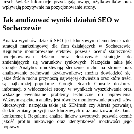
treści; świeże informacje przyciągają uwagę użytkowników oraz
wpływają pozytywnie na pozycjonowanie strony.
Jak analizować wyniki działań SEO w
Sochaczewie
Analiza wyników działań SEO jest kluczowym elementem każdej
strategii marketingowej dla firm działających w Sochaczewie.
Regularne monitorowanie efektów pozwala ocenić skuteczność
podejmowanych działań oraz dostosować strategię do
zmieniających się warunków rynkowych. Narzędzia takie jak
Google Analytics umożliwiają śledzenie ruchu na stronie oraz
analizowanie zachowań użytkowników; można dowiedzieć się,
jakie źródła ruchu przynoszą najwięcej odwiedzin oraz które treści
są najbardziej popularne. Google Search Console dostarcza
informacji o widoczności strony w wynikach wyszukiwania oraz
wskazuje ewentualne problemy techniczne do naprawienia.
Ważnym aspektem analizy jest również monitorowanie pozycji słów
kluczowych; narzędzia takie jak SEMrush czy Ahrefs pozwalają
śledzić zmiany pozycji fraz kluczowych oraz analizować działania
konkurencji. Regularna analiza linków zwrotnych pozwala ocenić
jakość profilu linkowego oraz identyfikować możliwości jego
poprawy.