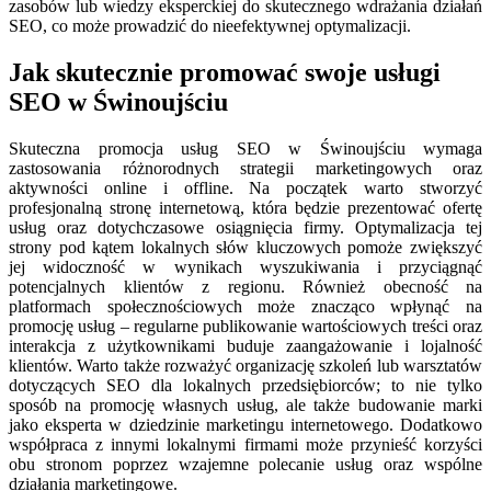
zasobów lub wiedzy eksperckiej do skutecznego wdrażania działań
SEO, co może prowadzić do nieefektywnej optymalizacji.
Jak skutecznie promować swoje usługi
SEO w Świnoujściu
Skuteczna promocja usług SEO w Świnoujściu wymaga
zastosowania różnorodnych strategii marketingowych oraz
aktywności online i offline. Na początek warto stworzyć
profesjonalną stronę internetową, która będzie prezentować ofertę
usług oraz dotychczasowe osiągnięcia firmy. Optymalizacja tej
strony pod kątem lokalnych słów kluczowych pomoże zwiększyć
jej widoczność w wynikach wyszukiwania i przyciągnąć
potencjalnych klientów z regionu. Również obecność na
platformach społecznościowych może znacząco wpłynąć na
promocję usług – regularne publikowanie wartościowych treści oraz
interakcja z użytkownikami buduje zaangażowanie i lojalność
klientów. Warto także rozważyć organizację szkoleń lub warsztatów
dotyczących SEO dla lokalnych przedsiębiorców; to nie tylko
sposób na promocję własnych usług, ale także budowanie marki
jako eksperta w dziedzinie marketingu internetowego. Dodatkowo
współpraca z innymi lokalnymi firmami może przynieść korzyści
obu stronom poprzez wzajemne polecanie usług oraz wspólne
działania marketingowe.