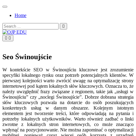
Skip
to
Home
content
Search
for:
OJP EDU
Seo Świnoujście
W kontekście SEO w Świnoujściu kluczowe jest zrozumienie
specyfiki lokalnego rynku oraz potrzeb potencjalnych klientów. W
pierwszej kolejności warto zwrócić uwagę na optymalizację strony
internetowej pod kątem lokalnych słów kluczowych. Oznacza to, że
należy uwzględnić frazy związane z regionem, takie jak „usługi w
Świnoujściu” czy „noclegi Świnoujście”. Dobrze dobrana strategia
słów kluczowych pozwala na dotarcie do osób poszukujących
konkretnych usług w danym obszarze. Kolejnym istotnym
elementem jest tworzenie treści, które odpowiadają na pytania i
potrzeby lokalnych użytkowników. Warto również zadbać o linki
zwrotne z lokalnych stron internetowych, co może znacząco
wpłynąć na pozycjonowanie. Nie można zapominać o optymalizacji
mobilnej, ponieważ coraz więcej osób korzysta z urządzeń