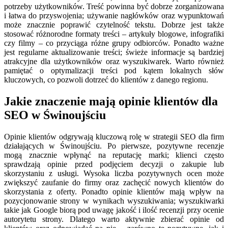
potrzeby użytkowników. Treść powinna być dobrze zorganizowana
i łatwa do przyswojenia; używanie nagłówków oraz wypunktowań
może znacznie poprawić czytelność tekstu. Dobrze jest także
stosować różnorodne formaty treści – artykuły blogowe, infografiki
czy filmy – co przyciąga różne grupy odbiorców. Ponadto ważne
jest regularne aktualizowanie treści; świeże informacje są bardziej
atrakcyjne dla użytkowników oraz wyszukiwarek. Warto również
pamiętać o optymalizacji treści pod kątem lokalnych słów
kluczowych, co pozwoli dotrzeć do klientów z danego regionu.
Jakie znaczenie mają opinie klientów dla
SEO w Świnoujściu
Opinie klientów odgrywają kluczową rolę w strategii SEO dla firm
działających w Świnoujściu. Po pierwsze, pozytywne recenzje
mogą znacznie wpłynąć na reputację marki; klienci często
sprawdzają opinie przed podjęciem decyzji o zakupie lub
skorzystaniu z usługi. Wysoka liczba pozytywnych ocen może
zwiększyć zaufanie do firmy oraz zachęcić nowych klientów do
skorzystania z oferty. Ponadto opinie klientów mają wpływ na
pozycjonowanie strony w wynikach wyszukiwania; wyszukiwarki
takie jak Google biorą pod uwagę jakość i ilość recenzji przy ocenie
autorytetu strony. Dlatego warto aktywnie zbierać opinie od