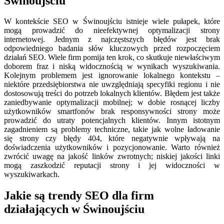
Świnoujściu
W kontekście SEO w Świnoujściu istnieje wiele pułapek, które
mogą prowadzić do nieefektywnej optymalizacji strony
internetowej. Jednym z najczęstszych błędów jest brak
odpowiedniego badania słów kluczowych przed rozpoczęciem
działań SEO. Wiele firm pomija ten krok, co skutkuje niewłaściwym
doborem fraz i niską widocznością w wynikach wyszukiwania.
Kolejnym problemem jest ignorowanie lokalnego kontekstu –
niektóre przedsiębiorstwa nie uwzględniają specyfiki regionu i nie
dostosowują treści do potrzeb lokalnych klientów. Błędem jest także
zaniedbywanie optymalizacji mobilnej; w dobie rosnącej liczby
użytkowników smartfonów brak responsywności strony może
prowadzić do utraty potencjalnych klientów. Innym istotnym
zagadnieniem są problemy techniczne, takie jak wolne ładowanie
się strony czy błędy 404, które negatywnie wpływają na
doświadczenia użytkowników i pozycjonowanie. Warto również
zwrócić uwagę na jakość linków zwrotnych; niskiej jakości linki
mogą zaszkodzić reputacji strony i jej widoczności w
wyszukiwarkach.
Jakie są trendy SEO dla firm
działających w Świnoujściu