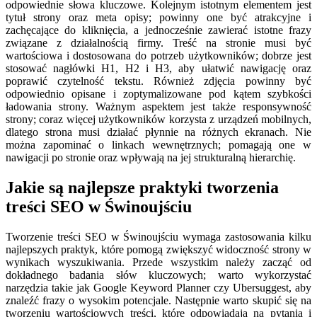
odpowiednie słowa kluczowe. Kolejnym istotnym elementem jest
tytuł strony oraz meta opisy; powinny one być atrakcyjne i
zachęcające do kliknięcia, a jednocześnie zawierać istotne frazy
związane z działalnością firmy. Treść na stronie musi być
wartościowa i dostosowana do potrzeb użytkowników; dobrze jest
stosować nagłówki H1, H2 i H3, aby ułatwić nawigację oraz
poprawić czytelność tekstu. Również zdjęcia powinny być
odpowiednio opisane i zoptymalizowane pod kątem szybkości
ładowania strony. Ważnym aspektem jest także responsywność
strony; coraz więcej użytkowników korzysta z urządzeń mobilnych,
dlatego strona musi działać płynnie na różnych ekranach. Nie
można zapominać o linkach wewnętrznych; pomagają one w
nawigacji po stronie oraz wpływają na jej strukturalną hierarchię.
Jakie są najlepsze praktyki tworzenia
treści SEO w Świnoujściu
Tworzenie treści SEO w Świnoujściu wymaga zastosowania kilku
najlepszych praktyk, które pomogą zwiększyć widoczność strony w
wynikach wyszukiwania. Przede wszystkim należy zacząć od
dokładnego badania słów kluczowych; warto wykorzystać
narzędzia takie jak Google Keyword Planner czy Ubersuggest, aby
znaleźć frazy o wysokim potencjale. Następnie warto skupić się na
tworzeniu wartościowych treści, które odpowiadają na pytania i