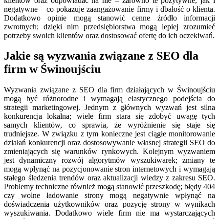
klientów oraz odpowiadać na nie – zarówno te pozytywne, jak i
negatywne – co pokazuje zaangażowanie firmy i dbałość o klienta.
Dodatkowo opinie mogą stanowić cenne źródło informacji
zwrotnych; dzięki nim przedsiębiorstwa mogą lepiej zrozumieć
potrzeby swoich klientów oraz dostosować ofertę do ich oczekiwań.
Jakie są wyzwania związane z SEO dla
firm w Świnoujściu
Wyzwania związane z SEO dla firm działających w Świnoujściu
mogą być różnorodne i wymagają elastycznego podejścia do
strategii marketingowej. Jednym z głównych wyzwań jest silna
konkurencja lokalna; wiele firm stara się zdobyć uwagę tych
samych klientów, co sprawia, że wyróżnienie się staje się
trudniejsze. W związku z tym konieczne jest ciągłe monitorowanie
działań konkurencji oraz dostosowywanie własnej strategii SEO do
zmieniających się warunków rynkowych. Kolejnym wyzwaniem
jest dynamiczny rozwój algorytmów wyszukiwarek; zmiany te
mogą wpłynąć na pozycjonowanie stron internetowych i wymagają
stałego śledzenia trendów oraz aktualizacji wiedzy z zakresu SEO.
Problemy techniczne również mogą stanowić przeszkodę; błędy 404
czy wolne ładowanie strony mogą negatywnie wpłynąć na
doświadczenia użytkowników oraz pozycję strony w wynikach
wyszukiwania. Dodatkowo wiele firm nie ma wystarczających