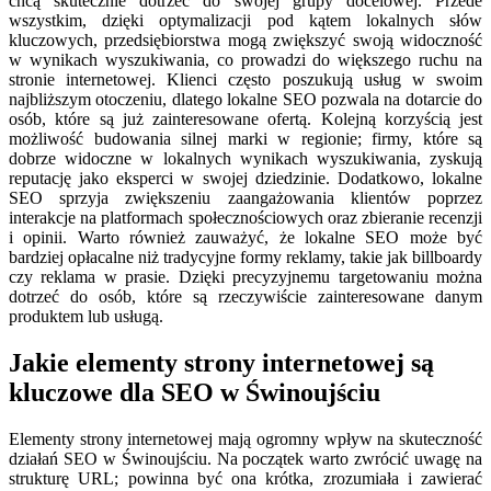
chcą skutecznie dotrzeć do swojej grupy docelowej. Przede
wszystkim, dzięki optymalizacji pod kątem lokalnych słów
kluczowych, przedsiębiorstwa mogą zwiększyć swoją widoczność
w wynikach wyszukiwania, co prowadzi do większego ruchu na
stronie internetowej. Klienci często poszukują usług w swoim
najbliższym otoczeniu, dlatego lokalne SEO pozwala na dotarcie do
osób, które są już zainteresowane ofertą. Kolejną korzyścią jest
możliwość budowania silnej marki w regionie; firmy, które są
dobrze widoczne w lokalnych wynikach wyszukiwania, zyskują
reputację jako eksperci w swojej dziedzinie. Dodatkowo, lokalne
SEO sprzyja zwiększeniu zaangażowania klientów poprzez
interakcje na platformach społecznościowych oraz zbieranie recenzji
i opinii. Warto również zauważyć, że lokalne SEO może być
bardziej opłacalne niż tradycyjne formy reklamy, takie jak billboardy
czy reklama w prasie. Dzięki precyzyjnemu targetowaniu można
dotrzeć do osób, które są rzeczywiście zainteresowane danym
produktem lub usługą.
Jakie elementy strony internetowej są
kluczowe dla SEO w Świnoujściu
Elementy strony internetowej mają ogromny wpływ na skuteczność
działań SEO w Świnoujściu. Na początek warto zwrócić uwagę na
strukturę URL; powinna być ona krótka, zrozumiała i zawierać