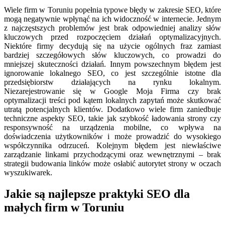
Wiele firm w Toruniu popełnia typowe błędy w zakresie SEO, które
mogą negatywnie wpłynąć na ich widoczność w internecie. Jednym
z najczęstszych problemów jest brak odpowiedniej analizy słów
kluczowych przed rozpoczęciem działań optymalizacyjnych.
Niektóre firmy decydują się na użycie ogólnych fraz zamiast
bardziej szczegółowych słów kluczowych, co prowadzi do
mniejszej skuteczności działań. Innym powszechnym błędem jest
ignorowanie lokalnego SEO, co jest szczególnie istotne dla
przedsiębiorstw działających na rynku lokalnym.
Niezarejestrowanie się w Google Moja Firma czy brak
optymalizacji treści pod kątem lokalnych zapytań może skutkować
utratą potencjalnych klientów. Dodatkowo wiele firm zaniedbuje
techniczne aspekty SEO, takie jak szybkość ładowania strony czy
responsywność na urządzenia mobilne, co wpływa na
doświadczenia użytkowników i może prowadzić do wysokiego
współczynnika odrzuceń. Kolejnym błędem jest niewłaściwe
zarządzanie linkami przychodzącymi oraz wewnętrznymi – brak
strategii budowania linków może osłabić autorytet strony w oczach
wyszukiwarek.
Jakie są najlepsze praktyki SEO dla
małych firm w Toruniu