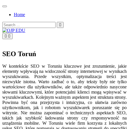
Skip
to
Home
content
Search
for:
OJP EDU
SEO Toruń
W kontekście SEO w Toruniu kluczowe jest zrozumienie, jakie
elementy wpływają na widoczność strony internetowej w wynikach
wyszukiwania. Przede wszystkim, optymalizacja treści jest
niezwykle istotna. Warto zadbać o to, aby teksty były nie tylko
wartościowe dla użytkowników, ale także odpowiednio nasycone
słowami kluczowymi, które potencjalni klienci mogą wpisywać w
wyszukiwarkach. Kolejnym ważnym aspektem jest struktura strony.
Powinna być ona przejrzysta i intuicyjna, co ułatwia zarówno
użytkownikom, jak i robotom wyszukiwarek poruszanie się po
witrynie. Nie można zapominać o technicznych aspektach SEO,
takich jak szybkość ładowania strony czy responsywność na
urządzenia mobilne. W Toruniu wiele firm korzysta z lokalnych
usług SEO, które pomagają w dostosowaniu strategii do specyfiki