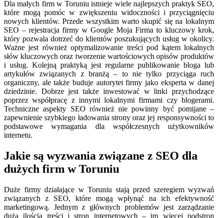
Dla małych firm w Toruniu istnieje wiele najlepszych praktyk SEO,
które mogą pomóc w zwiększeniu widoczności i przyciągnięciu
nowych klientów. Przede wszystkim warto skupić się na lokalnym
SEO – rejestracja firmy w Google Moja Firma to kluczowy krok,
który pozwala dotrzeć do klientów poszukujących usług w okolicy.
Ważne jest również optymalizowanie treści pod kątem lokalnych
słów kluczowych oraz tworzenie wartościowych opisów produktów
i usług. Kolejną praktyką jest regularne publikowanie bloga lub
artykułów związanych z branżą – to nie tylko przyciąga ruch
organiczny, ale także buduje autorytet firmy jako eksperta w danej
dziedzinie. Dobrze jest także inwestować w linki przychodzące
poprzez współpracę z innymi lokalnymi firmami czy blogerami.
Techniczne aspekty SEO również nie powinny być pomijane –
zapewnienie szybkiego ładowania strony oraz jej responsywności to
podstawowe wymagania dla współczesnych użytkowników
internetu.
Jakie są wyzwania związane z SEO dla
dużych firm w Toruniu
Duże firmy działające w Toruniu stają przed szeregiem wyzwań
związanych z SEO, które mogą wpłynąć na ich efektywność
marketingową. Jednym z głównych problemów jest zarządzanie
dużą ilością treści i stron internetowych – im więcej podstron