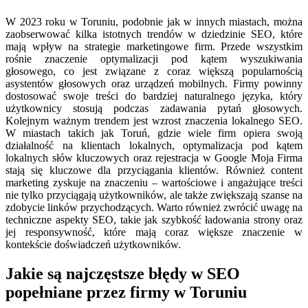
W 2023 roku w Toruniu, podobnie jak w innych miastach, można
zaobserwować kilka istotnych trendów w dziedzinie SEO, które
mają wpływ na strategie marketingowe firm. Przede wszystkim
rośnie znaczenie optymalizacji pod kątem wyszukiwania
głosowego, co jest związane z coraz większą popularnością
asystentów głosowych oraz urządzeń mobilnych. Firmy powinny
dostosować swoje treści do bardziej naturalnego języka, który
użytkownicy stosują podczas zadawania pytań głosowych.
Kolejnym ważnym trendem jest wzrost znaczenia lokalnego SEO.
W miastach takich jak Toruń, gdzie wiele firm opiera swoją
działalność na klientach lokalnych, optymalizacja pod kątem
lokalnych słów kluczowych oraz rejestracja w Google Moja Firma
stają się kluczowe dla przyciągania klientów. Również content
marketing zyskuje na znaczeniu – wartościowe i angażujące treści
nie tylko przyciągają użytkowników, ale także zwiększają szanse na
zdobycie linków przychodzących. Warto również zwrócić uwagę na
techniczne aspekty SEO, takie jak szybkość ładowania strony oraz
jej responsywność, które mają coraz większe znaczenie w
kontekście doświadczeń użytkowników.
Jakie są najczęstsze błędy w SEO
popełniane przez firmy w Toruniu