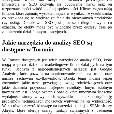
Inwestycja w SEO pozwala na budowanie marki oraz jej
rozpoznawalności wśród lokalnej społeczności. Klienci często ufają
firmom, które zajmują wysokie miejsca w wynikach wyszukiwania,
co przekłada się na większe zaufanie do oferowanych produktów
czy usług. Dodatkowo, SEO jest procesem długofalowym, co
oznacza, że efekty mogą być widoczne przez dłuższy czas po
zakończeniu działań optymalizacyjnych.
Jakie narzędzia do analizy SEO są
dostępne w Toruniu
W Toruniu dostępnych jest wiele narzędzi do analizy SEO, które
mogą wspierać działania marketingowe firm działających na tym
rynku. Jednym z najpopularniejszych narzędzi jest Google
Analytics, które pozwala na monitorowanie ruchu na stronie oraz
analizę zachowań użytkowników. Dzięki temu można lepiej
zrozumieć, jakie treści przyciągają uwagę odwiedzających oraz
jakie działania przynoszą najlepsze rezultaty. Innym istotnym
narzędziem jest Google Search Console, które umożliwia śledzenie
wydajności strony w wynikach wyszukiwania oraz identyfikację
problemów technicznych mogących wpływać na jej widoczność.
Warto również zwrócić uwagę na narzędzia takie jak SEMrush czy
Ahrefs, które oferują szereg funkcji związanych z badaniem