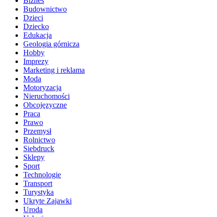
Biznes
Budownictwo
Dzieci
Dziecko
Edukacja
Geologia górnicza
Hobby
Imprezy
Marketing i reklama
Moda
Motoryzacja
Nieruchomości
Obcojęzyczne
Praca
Prawo
Przemysł
Rolnictwo
Siebdruck
Sklepy
Sport
Technologie
Transport
Turystyka
Ukryte Zajawki
Uroda