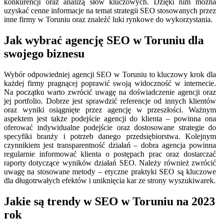
konkurencji oraz analizą słów kluczowych. Dzięki nim można
uzyskać cenne informacje na temat strategii SEO stosowanych przez
inne firmy w Toruniu oraz znaleźć luki rynkowe do wykorzystania.
Jak wybrać agencję SEO w Toruniu dla
swojego biznesu
Wybór odpowiedniej agencji SEO w Toruniu to kluczowy krok dla
każdej firmy pragnącej poprawić swoją widoczność w internecie.
Na początku warto zwrócić uwagę na doświadczenie agencji oraz
jej portfolio. Dobrze jest sprawdzić referencje od innych klientów
oraz wyniki osiągnięte przez agencję w przeszłości. Ważnym
aspektem jest także podejście agencji do klienta – powinna ona
oferować indywidualne podejście oraz dostosowane strategie do
specyfiki branży i potrzeb danego przedsiębiorstwa. Kolejnym
czynnikiem jest transparentność działań – dobra agencja powinna
regularnie informować klienta o postępach prac oraz dostarczać
raporty dotyczące wyników działań SEO. Należy również zwrócić
uwagę na stosowane metody – etyczne praktyki SEO są kluczowe
dla długotrwałych efektów i uniknięcia kar ze strony wyszukiwarek.
Jakie są trendy w SEO w Toruniu na 2023
rok