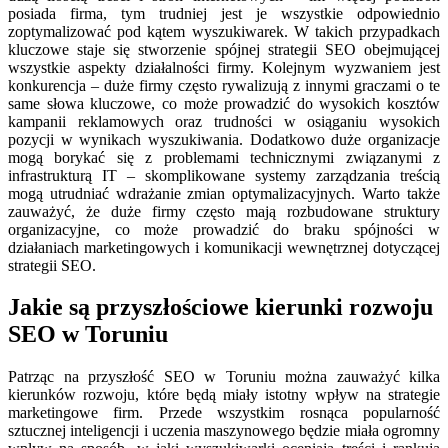
posiada firma, tym trudniej jest je wszystkie odpowiednio
zoptymalizować pod kątem wyszukiwarek. W takich przypadkach
kluczowe staje się stworzenie spójnej strategii SEO obejmującej
wszystkie aspekty działalności firmy. Kolejnym wyzwaniem jest
konkurencja – duże firmy często rywalizują z innymi graczami o te
same słowa kluczowe, co może prowadzić do wysokich kosztów
kampanii reklamowych oraz trudności w osiąganiu wysokich
pozycji w wynikach wyszukiwania. Dodatkowo duże organizacje
mogą borykać się z problemami technicznymi związanymi z
infrastrukturą IT – skomplikowane systemy zarządzania treścią
mogą utrudniać wdrażanie zmian optymalizacyjnych. Warto także
zauważyć, że duże firmy często mają rozbudowane struktury
organizacyjne, co może prowadzić do braku spójności w
działaniach marketingowych i komunikacji wewnętrznej dotyczącej
strategii SEO.
Jakie są przyszłościowe kierunki rozwoju
SEO w Toruniu
Patrząc na przyszłość SEO w Toruniu można zauważyć kilka
kierunków rozwoju, które będą miały istotny wpływ na strategie
marketingowe firm. Przede wszystkim rosnąca popularność
sztucznej inteligencji i uczenia maszynowego będzie miała ogromny