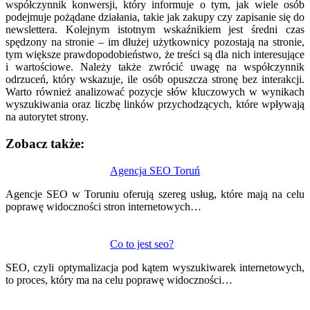
współczynnik konwersji, który informuje o tym, jak wiele osób
podejmuje pożądane działania, takie jak zakupy czy zapisanie się do
newslettera. Kolejnym istotnym wskaźnikiem jest średni czas
spędzony na stronie – im dłużej użytkownicy pozostają na stronie,
tym większe prawdopodobieństwo, że treści są dla nich interesujące
i wartościowe. Należy także zwrócić uwagę na współczynnik
odrzuceń, który wskazuje, ile osób opuszcza stronę bez interakcji.
Warto również analizować pozycje słów kluczowych w wynikach
wyszukiwania oraz liczbę linków przychodzących, które wpływają
na autorytet strony.
Zobacz także:
Nawigacja
Agencja SEO Toruń
wpisu
Agencje SEO w Toruniu oferują szereg usług, które mają na celu
poprawę widoczności stron internetowych…
Co to jest seo?
SEO, czyli optymalizacja pod kątem wyszukiwarek internetowych,
to proces, który ma na celu poprawę widoczności…