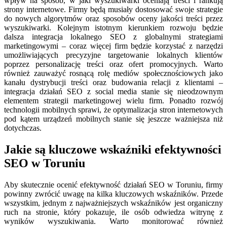
wpływ na sposób, w jaki wyszukiwarki oceniają treści i rankują
strony internetowe. Firmy będą musiały dostosować swoje strategie
do nowych algorytmów oraz sposobów oceny jakości treści przez
wyszukiwarki. Kolejnym istotnym kierunkiem rozwoju będzie
dalsza integracja lokalnego SEO z globalnymi strategiami
marketingowymi – coraz więcej firm będzie korzystać z narzędzi
umożliwiających precyzyjne targetowanie lokalnych klientów
poprzez personalizację treści oraz ofert promocyjnych. Warto
również zauważyć rosnącą rolę mediów społecznościowych jako
kanału dystrybucji treści oraz budowania relacji z klientami –
integracja działań SEO z social media stanie się nieodzownym
elementem strategii marketingowej wielu firm. Ponadto rozwój
technologii mobilnych sprawi, że optymalizacja stron internetowych
pod kątem urządzeń mobilnych stanie się jeszcze ważniejsza niż
dotychczas.
Jakie są kluczowe wskaźniki efektywności
SEO w Toruniu
Aby skutecznie ocenić efektywność działań SEO w Toruniu, firmy
powinny zwrócić uwagę na kilka kluczowych wskaźników. Przede
wszystkim, jednym z najważniejszych wskaźników jest organiczny
ruch na stronie, który pokazuje, ile osób odwiedza witrynę z
wyników wyszukiwania. Warto monitorować również