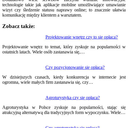
technologie takie jak aplikacje mobilne umożliwiające umawianie
wizyt czy śledzenie statusu naprawy online; to znacznie ułatwia
komunikację między klientem a warsztatem.
Zobacz także:
Nawigacja
Projektowanie wnętrz czy to się opłaca?
wpisu
Projektowanie wnętrz to temat, który zyskuje na popularności w
ostatnich latach. Wiele osób zastanawia się,…
Czy pozycjonowanie się opłaca?
W dzisiejszych czasach, kiedy konkurencja w internecie jest
ogromna, wiele małych firm zastanawia się, czy…
Agroturystyka czy się opłaca?
Agroturystyka w Polsce zyskuje na popularności, stając się
atrakcyjną alternatywą dla tradycyjnych form wypoczynku. Wiele…
Czy agroturystyka się opłaca?