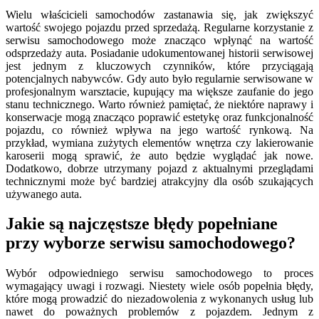
Wielu właścicieli samochodów zastanawia się, jak zwiększyć
wartość swojego pojazdu przed sprzedażą. Regularne korzystanie z
serwisu samochodowego może znacząco wpłynąć na wartość
odsprzedaży auta. Posiadanie udokumentowanej historii serwisowej
jest jednym z kluczowych czynników, które przyciągają
potencjalnych nabywców. Gdy auto było regularnie serwisowane w
profesjonalnym warsztacie, kupujący ma większe zaufanie do jego
stanu technicznego. Warto również pamiętać, że niektóre naprawy i
konserwacje mogą znacząco poprawić estetykę oraz funkcjonalność
pojazdu, co również wpływa na jego wartość rynkową. Na
przykład, wymiana zużytych elementów wnętrza czy lakierowanie
karoserii mogą sprawić, że auto będzie wyglądać jak nowe.
Dodatkowo, dobrze utrzymany pojazd z aktualnymi przeglądami
technicznymi może być bardziej atrakcyjny dla osób szukających
używanego auta.
Jakie są najczęstsze błędy popełniane
przy wyborze serwisu samochodowego?
Wybór odpowiedniego serwisu samochodowego to proces
wymagający uwagi i rozwagi. Niestety wiele osób popełnia błędy,
które mogą prowadzić do niezadowolenia z wykonanych usług lub
nawet do poważnych problemów z pojazdem. Jednym z