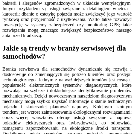
bakterii i alergenów zgromadzonych w układzie wentylacyjnym.
Innym przykładem są usługi związane z detailingiem wnętrza i
karoserii; dbanie o estetykę pojazdu może zwiększyć jego wartość
rynkową oraz przyjemność z użytkowania. Warto także rozważyć
inwestycję w systemy zabezpieczeń czy monitoring GPS; takie
rozwiązania mogą znacząco zwiększyć bezpieczeństwo naszego
auta przed kradzieżą.
Jakie są trendy w branży serwisowej dla
samochodów?
Branża serwisowa dla samochodów dynamicznie się rozwija i
dostosowuje do zmieniających się potrzeb klientów oraz postępu
technologicznego. Jednym z najważniejszych trendów jest rosnąca
popularność elektronicznych systemów diagnostycznych, które
pozwalają na szybsze i dokładniejsze identyfikowanie problemów
mechanicznych. Dzięki nowoczesnym narzędziom diagnostycznym
mechanicy mogą szybko uzyskać informacje o stanie technicznym
pojazdu i skuteczniej planować naprawy. Kolejnym istotnym
trendem jest wzrost zainteresowania ekologicznymi rozwiązaniami;
coraz więcej warsztatów oferuje usługi związane z naprawą
pojazdów elektrycznych oraz hybrydowych, co odpowiada
rosnącemu zapotrzebowaniu na ekologiczne środki transportu.
Dodatkowo wiele serwisów zaczyna wdrażać innowacyjne