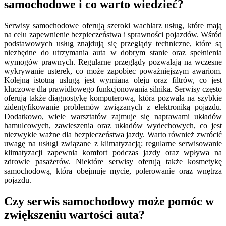
samochodowe i co warto wiedzieć?
Serwisy samochodowe oferują szeroki wachlarz usług, które mają
na celu zapewnienie bezpieczeństwa i sprawności pojazdów. Wśród
podstawowych usług znajdują się przeglądy techniczne, które są
niezbędne do utrzymania auta w dobrym stanie oraz spełnienia
wymogów prawnych. Regularne przeglądy pozwalają na wczesne
wykrywanie usterek, co może zapobiec poważniejszym awariom.
Kolejną istotną usługą jest wymiana oleju oraz filtrów, co jest
kluczowe dla prawidłowego funkcjonowania silnika. Serwisy często
oferują także diagnostykę komputerową, która pozwala na szybkie
zidentyfikowanie problemów związanych z elektroniką pojazdu.
Dodatkowo, wiele warsztatów zajmuje się naprawami układów
hamulcowych, zawieszenia oraz układów wydechowych, co jest
niezwykle ważne dla bezpieczeństwa jazdy. Warto również zwrócić
uwagę na usługi związane z klimatyzacją; regularne serwisowanie
klimatyzacji zapewnia komfort podczas jazdy oraz wpływa na
zdrowie pasażerów. Niektóre serwisy oferują także kosmetykę
samochodową, która obejmuje mycie, polerowanie oraz wnętrza
pojazdu.
Czy serwis samochodowy może pomóc w
zwiększeniu wartości auta?