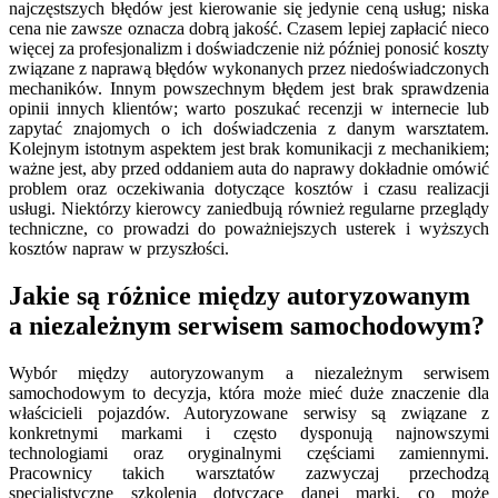
najczęstszych błędów jest kierowanie się jedynie ceną usług; niska
cena nie zawsze oznacza dobrą jakość. Czasem lepiej zapłacić nieco
więcej za profesjonalizm i doświadczenie niż później ponosić koszty
związane z naprawą błędów wykonanych przez niedoświadczonych
mechaników. Innym powszechnym błędem jest brak sprawdzenia
opinii innych klientów; warto poszukać recenzji w internecie lub
zapytać znajomych o ich doświadczenia z danym warsztatem.
Kolejnym istotnym aspektem jest brak komunikacji z mechanikiem;
ważne jest, aby przed oddaniem auta do naprawy dokładnie omówić
problem oraz oczekiwania dotyczące kosztów i czasu realizacji
usługi. Niektórzy kierowcy zaniedbują również regularne przeglądy
techniczne, co prowadzi do poważniejszych usterek i wyższych
kosztów napraw w przyszłości.
Jakie są różnice między autoryzowanym
a niezależnym serwisem samochodowym?
Wybór między autoryzowanym a niezależnym serwisem
samochodowym to decyzja, która może mieć duże znaczenie dla
właścicieli pojazdów. Autoryzowane serwisy są związane z
konkretnymi markami i często dysponują najnowszymi
technologiami oraz oryginalnymi częściami zamiennymi.
Pracownicy takich warsztatów zazwyczaj przechodzą
specjalistyczne szkolenia dotyczące danej marki, co może