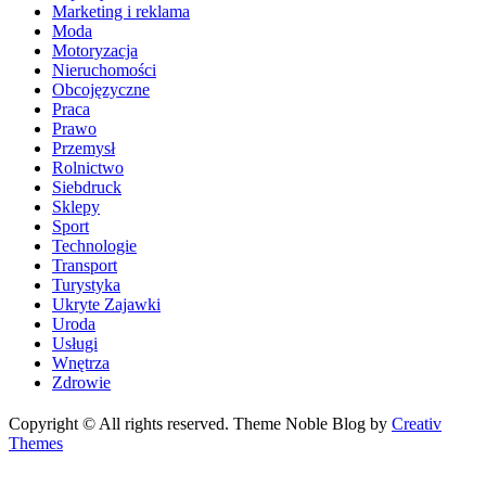
Marketing i reklama
Moda
Motoryzacja
Nieruchomości
Obcojęzyczne
Praca
Prawo
Przemysł
Rolnictwo
Siebdruck
Sklepy
Sport
Technologie
Transport
Turystyka
Ukryte Zajawki
Uroda
Usługi
Wnętrza
Zdrowie
Copyright © All rights reserved. Theme Noble Blog by
Creativ
Themes