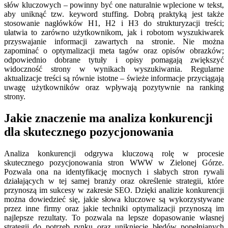
słów kluczowych – powinny być one naturalnie wplecione w tekst,
aby uniknąć tzw. keyword stuffing. Dobrą praktyką jest także
stosowanie nagłówków H1, H2 i H3 do strukturyzacji treści;
ułatwia to zarówno użytkownikom, jak i robotom wyszukiwarek
przyswajanie informacji zawartych na stronie. Nie można
zapominać o optymalizacji meta tagów oraz opisów obrazków;
odpowiednio dobrane tytuły i opisy pomagają zwiększyć
widoczność strony w wynikach wyszukiwania. Regularne
aktualizacje treści są równie istotne – świeże informacje przyciągają
uwagę użytkowników oraz wpływają pozytywnie na ranking
strony.
Jakie znaczenie ma analiza konkurencji
dla skutecznego pozycjonowania
Analiza konkurencji odgrywa kluczową rolę w procesie
skutecznego pozycjonowania stron WWW w Zielonej Górze.
Pozwala ona na identyfikację mocnych i słabych stron rywali
działających w tej samej branży oraz określenie strategii, które
przynoszą im sukcesy w zakresie SEO. Dzięki analizie konkurencji
można dowiedzieć się, jakie słowa kluczowe są wykorzystywane
przez inne firmy oraz jakie techniki optymalizacji przynoszą im
najlepsze rezultaty. To pozwala na lepsze dopasowanie własnej
strategii do potrzeb rynku oraz uniknięcie błędów popełnianych