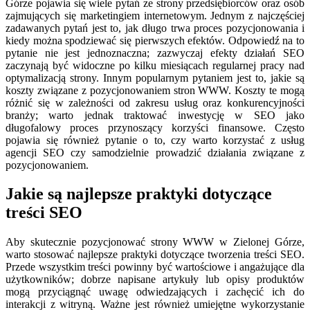
Górze pojawia się wiele pytań ze strony przedsiębiorców oraz osób
zajmujących się marketingiem internetowym. Jednym z najczęściej
zadawanych pytań jest to, jak długo trwa proces pozycjonowania i
kiedy można spodziewać się pierwszych efektów. Odpowiedź na to
pytanie nie jest jednoznaczna; zazwyczaj efekty działań SEO
zaczynają być widoczne po kilku miesiącach regularnej pracy nad
optymalizacją strony. Innym popularnym pytaniem jest to, jakie są
koszty związane z pozycjonowaniem stron WWW. Koszty te mogą
różnić się w zależności od zakresu usług oraz konkurencyjności
branży; warto jednak traktować inwestycję w SEO jako
długofalowy proces przynoszący korzyści finansowe. Często
pojawia się również pytanie o to, czy warto korzystać z usług
agencji SEO czy samodzielnie prowadzić działania związane z
pozycjonowaniem.
Jakie są najlepsze praktyki dotyczące
treści SEO
Aby skutecznie pozycjonować strony WWW w Zielonej Górze,
warto stosować najlepsze praktyki dotyczące tworzenia treści SEO.
Przede wszystkim treści powinny być wartościowe i angażujące dla
użytkowników; dobrze napisane artykuły lub opisy produktów
mogą przyciągnąć uwagę odwiedzających i zachęcić ich do
interakcji z witryną. Ważne jest również umiejętne wykorzystanie