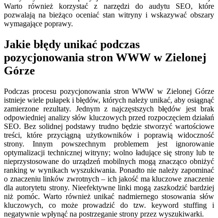
Warto również korzystać z narzędzi do audytu SEO, które
pozwalają na bieżąco oceniać stan witryny i wskazywać obszary
wymagające poprawy.
Jakie błędy unikać podczas
pozycjonowania stron WWW w Zielonej
Górze
Podczas procesu pozycjonowania stron WWW w Zielonej Górze
istnieje wiele pułapek i błędów, których należy unikać, aby osiągnąć
zamierzone rezultaty. Jednym z najczęstszych błędów jest brak
odpowiedniej analizy słów kluczowych przed rozpoczęciem działań
SEO. Bez solidnej podstawy trudno będzie stworzyć wartościowe
treści, które przyciągną użytkowników i poprawią widoczność
strony. Innym powszechnym problemem jest ignorowanie
optymalizacji technicznej witryny; wolno ładujące się strony lub te
nieprzystosowane do urządzeń mobilnych mogą znacząco obniżyć
ranking w wynikach wyszukiwania. Ponadto nie należy zapominać
o znaczeniu linków zwrotnych – ich jakość ma kluczowe znaczenie
dla autorytetu strony. Nieefektywne linki mogą zaszkodzić bardziej
niż pomóc. Warto również unikać nadmiernego stosowania słów
kluczowych, co może prowadzić do tzw. keyword stuffing i
negatywnie wpłynąć na postrzeganie strony przez wyszukiwarki.