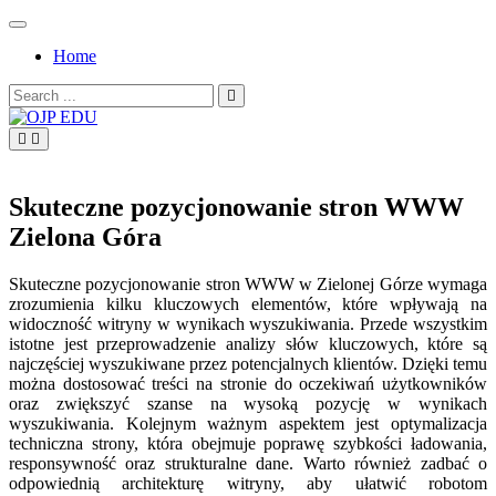
Skip
to
Home
content
Search
for:
OJP EDU
Skuteczne pozycjonowanie stron WWW
Zielona Góra
Skuteczne pozycjonowanie stron WWW w Zielonej Górze wymaga
zrozumienia kilku kluczowych elementów, które wpływają na
widoczność witryny w wynikach wyszukiwania. Przede wszystkim
istotne jest przeprowadzenie analizy słów kluczowych, które są
najczęściej wyszukiwane przez potencjalnych klientów. Dzięki temu
można dostosować treści na stronie do oczekiwań użytkowników
oraz zwiększyć szanse na wysoką pozycję w wynikach
wyszukiwania. Kolejnym ważnym aspektem jest optymalizacja
techniczna strony, która obejmuje poprawę szybkości ładowania,
responsywność oraz strukturalne dane. Warto również zadbać o
odpowiednią architekturę witryny, aby ułatwić robotom