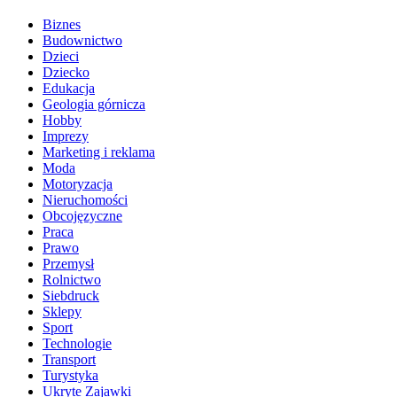
Biznes
Budownictwo
Dzieci
Dziecko
Edukacja
Geologia górnicza
Hobby
Imprezy
Marketing i reklama
Moda
Motoryzacja
Nieruchomości
Obcojęzyczne
Praca
Prawo
Przemysł
Rolnictwo
Siebdruck
Sklepy
Sport
Technologie
Transport
Turystyka
Ukryte Zajawki