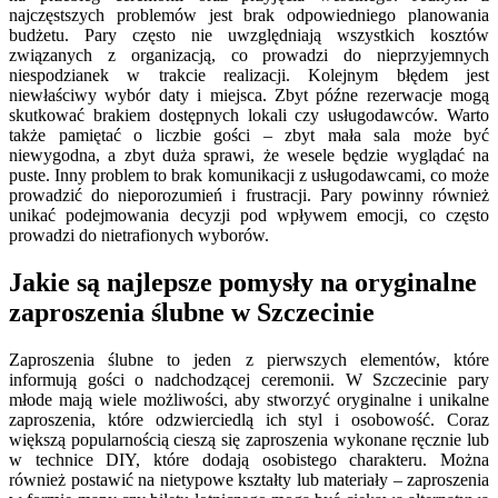
najczęstszych problemów jest brak odpowiedniego planowania
budżetu. Pary często nie uwzględniają wszystkich kosztów
związanych z organizacją, co prowadzi do nieprzyjemnych
niespodzianek w trakcie realizacji. Kolejnym błędem jest
niewłaściwy wybór daty i miejsca. Zbyt późne rezerwacje mogą
skutkować brakiem dostępnych lokali czy usługodawców. Warto
także pamiętać o liczbie gości – zbyt mała sala może być
niewygodna, a zbyt duża sprawi, że wesele będzie wyglądać na
puste. Inny problem to brak komunikacji z usługodawcami, co może
prowadzić do nieporozumień i frustracji. Pary powinny również
unikać podejmowania decyzji pod wpływem emocji, co często
prowadzi do nietrafionych wyborów.
Jakie są najlepsze pomysły na oryginalne
zaproszenia ślubne w Szczecinie
Zaproszenia ślubne to jeden z pierwszych elementów, które
informują gości o nadchodzącej ceremonii. W Szczecinie pary
młode mają wiele możliwości, aby stworzyć oryginalne i unikalne
zaproszenia, które odzwierciedlą ich styl i osobowość. Coraz
większą popularnością cieszą się zaproszenia wykonane ręcznie lub
w technice DIY, które dodają osobistego charakteru. Można
również postawić na nietypowe kształty lub materiały – zaproszenia