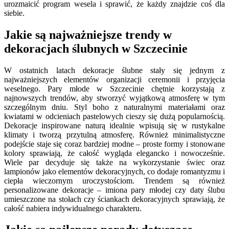
urozmaicić program wesela i sprawić, że każdy znajdzie coś dla
siebie.
Jakie są najważniejsze trendy w
dekoracjach ślubnych w Szczecinie
W ostatnich latach dekoracje ślubne stały się jednym z
najważniejszych elementów organizacji ceremonii i przyjęcia
weselnego. Pary młode w Szczecinie chętnie korzystają z
najnowszych trendów, aby stworzyć wyjątkową atmosferę w tym
szczególnym dniu. Styl boho z naturalnymi materiałami oraz
kwiatami w odcieniach pastelowych cieszy się dużą popularnością.
Dekoracje inspirowane naturą idealnie wpisują się w rustykalne
klimaty i tworzą przytulną atmosferę. Również minimalistyczne
podejście staje się coraz bardziej modne – proste formy i stonowane
kolory sprawiają, że całość wygląda elegancko i nowocześnie.
Wiele par decyduje się także na wykorzystanie świec oraz
lampionów jako elementów dekoracyjnych, co dodaje romantyzmu i
ciepła wieczornym uroczystościom. Trendem są również
personalizowane dekoracje – imiona pary młodej czy daty ślubu
umieszczone na stołach czy ściankach dekoracyjnych sprawiają, że
całość nabiera indywidualnego charakteru.