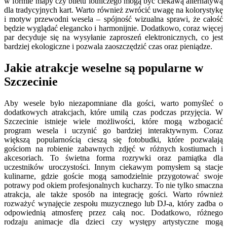
w formie mapy czy biletu lotniczego mogą być ciekawą alternatywą
dla tradycyjnych kart. Warto również zwrócić uwagę na kolorystykę
i motyw przewodni wesela – spójność wizualna sprawi, że całość
będzie wyglądać elegancko i harmonijnie. Dodatkowo, coraz więcej
par decyduje się na wysyłanie zaproszeń elektronicznych, co jest
bardziej ekologiczne i pozwala zaoszczędzić czas oraz pieniądze.
Jakie atrakcje weselne są popularne w
Szczecinie
Aby wesele było niezapomniane dla gości, warto pomyśleć o
dodatkowych atrakcjach, które umilą czas podczas przyjęcia. W
Szczecinie istnieje wiele możliwości, które mogą wzbogacić
program wesela i uczynić go bardziej interaktywnym. Coraz
większą popularnością cieszą się fotobudki, które pozwalają
gościom na robienie zabawnych zdjęć w różnych kostiumach i
akcesoriach. To świetna forma rozrywki oraz pamiątka dla
uczestników uroczystości. Innym ciekawym pomysłem są stacje
kulinarne, gdzie goście mogą samodzielnie przygotować swoje
potrawy pod okiem profesjonalnych kucharzy. To nie tylko smaczna
atrakcja, ale także sposób na integrację gości. Warto również
rozważyć wynajęcie zespołu muzycznego lub DJ-a, który zadba o
odpowiednią atmosferę przez całą noc. Dodatkowo, różnego
rodzaju animacje dla dzieci czy występy artystyczne mogą