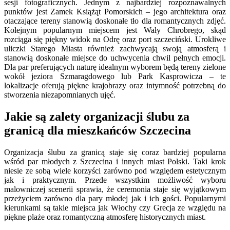
sesji fotograficznych. Jednym z najbardziej rozpoznawalnych
punktów jest Zamek Książąt Pomorskich – jego architektura oraz
otaczające tereny stanowią doskonałe tło dla romantycznych zdjęć.
Kolejnym popularnym miejscem jest Wały Chrobrego, skąd
rozciąga się piękny widok na Odrę oraz port szczeciński. Urokliwe
uliczki Starego Miasta również zachwycają swoją atmosferą i
stanowią doskonałe miejsce do uchwycenia chwil pełnych emocji.
Dla par preferujących naturę idealnym wyborem będą tereny zielone
wokół jeziora Szmaragdowego lub Park Kasprowicza – te
lokalizacje oferują piękne krajobrazy oraz intymność potrzebną do
stworzenia niezapomnianych ujęć.
Jakie są zalety organizacji ślubu za
granicą dla mieszkańców Szczecina
Organizacja ślubu za granicą staje się coraz bardziej popularna
wśród par młodych z Szczecina i innych miast Polski. Taki krok
niesie ze sobą wiele korzyści zarówno pod względem estetycznym
jak i praktycznym. Przede wszystkim możliwość wyboru
malowniczej scenerii sprawia, że ceremonia staje się wyjątkowym
przeżyciem zarówno dla pary młodej jak i ich gości. Popularnymi
kierunkami są takie miejsca jak Włochy czy Grecja ze względu na
piękne plaże oraz romantyczną atmosferę historycznych miast.