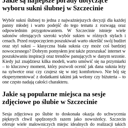
Jakie są najlepsze porady dotyczące
wyboru sukni ślubnej w Szczecinie
Wybór sukni ślubnej to jedna z najważniejszych decyzji dla każdej
panny młodej i warto podejść do tego tematu z rozwagą oraz
odpowiednim przygotowaniem. W Szczecinie istnieje wiele
salonów oferujących szeroki wybór sukien w różnych stylach i
cenach. Przed rozpoczęciem poszukiwań warto określić swój budżet
oraz styl sukni – klasyczna biała suknia czy może coś bardziej
nowoczesnego? Dobrym pomysłem jest także przeszukać internet w
poszukiwaniu inspiracji oraz trendów panujących w danym sezonie.
Kiedy już znajdziesz kilka modeli, warto umówić się na przymiarki
– to kluczowy moment, który pozwoli ocenić jak dana suknia leży
na sylwetce oraz czy czujesz się w niej komfortowo. Nie bój się
eksperymentować z dodatkami takimi jak welony czy biżuteria – to
one często nadają całości charakteru.
Jakie są popularne miejsca na sesje
zdjęciowe po ślubie w Szczecinie
Sesja zdjęciowa po ślubie to doskonała okazja do uchwycenia
pięknych chwil spędzonych razem jako nowożeńcy. Szczecin
oferuje wiele malowniczych miejsc idealnych do realizacji takich