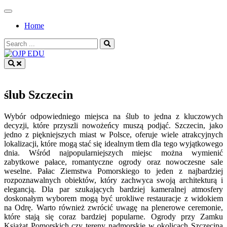
Skip
to
Home
content
Search
for:
OJP EDU
ślub Szczecin
Wybór odpowiedniego miejsca na ślub to jedna z kluczowych
decyzji, które przyszli nowożeńcy muszą podjąć. Szczecin, jako
jedno z piękniejszych miast w Polsce, oferuje wiele atrakcyjnych
lokalizacji, które mogą stać się idealnym tłem dla tego wyjątkowego
dnia. Wśród najpopularniejszych miejsc można wymienić
zabytkowe pałace, romantyczne ogrody oraz nowoczesne sale
weselne. Pałac Ziemstwa Pomorskiego to jeden z najbardziej
rozpoznawalnych obiektów, który zachwyca swoją architekturą i
elegancją. Dla par szukających bardziej kameralnej atmosfery
doskonałym wyborem mogą być urokliwe restauracje z widokiem
na Odrę. Warto również zwrócić uwagę na plenerowe ceremonie,
które stają się coraz bardziej popularne. Ogrody przy Zamku
Książąt Pomorskich czy tereny nadmorskie w okolicach Szczecina