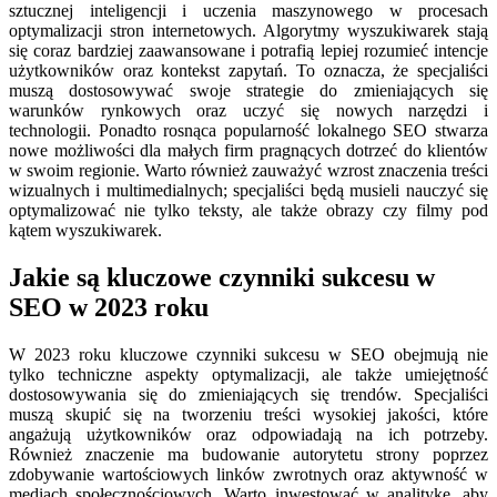
sztucznej inteligencji i uczenia maszynowego w procesach
optymalizacji stron internetowych. Algorytmy wyszukiwarek stają
się coraz bardziej zaawansowane i potrafią lepiej rozumieć intencje
użytkowników oraz kontekst zapytań. To oznacza, że specjaliści
muszą dostosowywać swoje strategie do zmieniających się
warunków rynkowych oraz uczyć się nowych narzędzi i
technologii. Ponadto rosnąca popularność lokalnego SEO stwarza
nowe możliwości dla małych firm pragnących dotrzeć do klientów
w swoim regionie. Warto również zauważyć wzrost znaczenia treści
wizualnych i multimedialnych; specjaliści będą musieli nauczyć się
optymalizować nie tylko teksty, ale także obrazy czy filmy pod
kątem wyszukiwarek.
Jakie są kluczowe czynniki sukcesu w
SEO w 2023 roku
W 2023 roku kluczowe czynniki sukcesu w SEO obejmują nie
tylko techniczne aspekty optymalizacji, ale także umiejętność
dostosowywania się do zmieniających się trendów. Specjaliści
muszą skupić się na tworzeniu treści wysokiej jakości, które
angażują użytkowników oraz odpowiadają na ich potrzeby.
Również znaczenie ma budowanie autorytetu strony poprzez
zdobywanie wartościowych linków zwrotnych oraz aktywność w
mediach społecznościowych. Warto inwestować w analitykę, aby