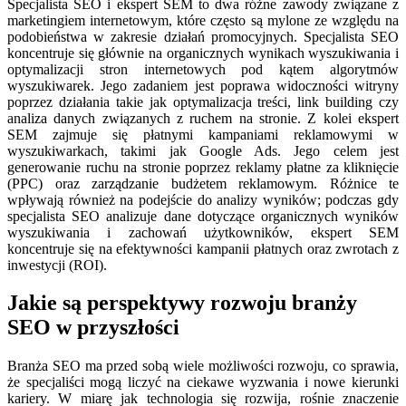
Specjalista SEO i ekspert SEM to dwa różne zawody związane z
marketingiem internetowym, które często są mylone ze względu na
podobieństwa w zakresie działań promocyjnych. Specjalista SEO
koncentruje się głównie na organicznych wynikach wyszukiwania i
optymalizacji stron internetowych pod kątem algorytmów
wyszukiwarek. Jego zadaniem jest poprawa widoczności witryny
poprzez działania takie jak optymalizacja treści, link building czy
analiza danych związanych z ruchem na stronie. Z kolei ekspert
SEM zajmuje się płatnymi kampaniami reklamowymi w
wyszukiwarkach, takimi jak Google Ads. Jego celem jest
generowanie ruchu na stronie poprzez reklamy płatne za kliknięcie
(PPC) oraz zarządzanie budżetem reklamowym. Różnice te
wpływają również na podejście do analizy wyników; podczas gdy
specjalista SEO analizuje dane dotyczące organicznych wyników
wyszukiwania i zachowań użytkowników, ekspert SEM
koncentruje się na efektywności kampanii płatnych oraz zwrotach z
inwestycji (ROI).
Jakie są perspektywy rozwoju branży
SEO w przyszłości
Branża SEO ma przed sobą wiele możliwości rozwoju, co sprawia,
że specjaliści mogą liczyć na ciekawe wyzwania i nowe kierunki
kariery. W miarę jak technologia się rozwija, rośnie znaczenie