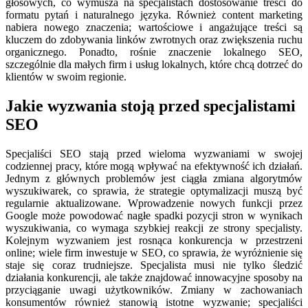
głosowych, co wymusza na specjalistach dostosowanie treści do
formatu pytań i naturalnego języka. Również content marketing
nabiera nowego znaczenia; wartościowe i angażujące treści są
kluczem do zdobywania linków zwrotnych oraz zwiększenia ruchu
organicznego. Ponadto, rośnie znaczenie lokalnego SEO,
szczególnie dla małych firm i usług lokalnych, które chcą dotrzeć do
klientów w swoim regionie.
Jakie wyzwania stoją przed specjalistami
SEO
Specjaliści SEO stają przed wieloma wyzwaniami w swojej
codziennej pracy, które mogą wpływać na efektywność ich działań.
Jednym z głównych problemów jest ciągła zmiana algorytmów
wyszukiwarek, co sprawia, że strategie optymalizacji muszą być
regularnie aktualizowane. Wprowadzenie nowych funkcji przez
Google może powodować nagłe spadki pozycji stron w wynikach
wyszukiwania, co wymaga szybkiej reakcji ze strony specjalisty.
Kolejnym wyzwaniem jest rosnąca konkurencja w przestrzeni
online; wiele firm inwestuje w SEO, co sprawia, że wyróżnienie się
staje się coraz trudniejsze. Specjalista musi nie tylko śledzić
działania konkurencji, ale także znajdować innowacyjne sposoby na
przyciąganie uwagi użytkowników. Zmiany w zachowaniach
konsumentów również stanowią istotne wyzwanie; specjaliści