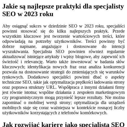
Jakie są najlepsze praktyki dla specjalisty
SEO w 2023 roku
Aby osiągnąć sukces w dziedzinie SEO w 2023 roku, specjaliści
powinni stosować się do kilku najlepszych praktyk. Przede
wszystkim kluczowe jest tworzenie wartościowych treści, które
odpowiadają na potrzeby użytkowników. Treści powinny być
dobrze napisane, angażujące i dostosowane do intencji
wyszukiwania. Specjalista SEO powinien również regularnie
aktualizować istniejące artykuły i wpisy blogowe, aby zapewnić ich
świeżość i relevancję. Warto także inwestować w badania słów
kluczowych; identyfikacja nowych fraz oraz analiza konkurencji
pozwala na dostosowanie strategii do zmieniających się warunków
rynkowych. Dodatkowo specjaliści powinni dbać o aspekty
techniczne SEO, takie jak optymalizacja prędkości ładowania strony
oraz poprawa struktury URL. Współpraca z innymi działami firmy
jest równie istotna; wspólne działania z zespołem marketingowym
czy programistycznym mogą przynieść lepsze rezultaty. Nie można
zapominać o mobilnej wersji strony; optymalizacja dla urządzeń
mobilnych staje się coraz ważniejsza w kontekście rosnącej liczby
użytkowników korzystających z telefonów komórkowych.
Jak rozwijać karierę jako specjalista SEO