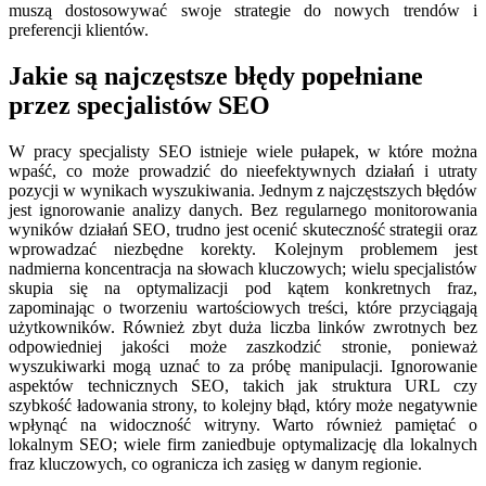
muszą dostosowywać swoje strategie do nowych trendów i
preferencji klientów.
Jakie są najczęstsze błędy popełniane
przez specjalistów SEO
W pracy specjalisty SEO istnieje wiele pułapek, w które można
wpaść, co może prowadzić do nieefektywnych działań i utraty
pozycji w wynikach wyszukiwania. Jednym z najczęstszych błędów
jest ignorowanie analizy danych. Bez regularnego monitorowania
wyników działań SEO, trudno jest ocenić skuteczność strategii oraz
wprowadzać niezbędne korekty. Kolejnym problemem jest
nadmierna koncentracja na słowach kluczowych; wielu specjalistów
skupia się na optymalizacji pod kątem konkretnych fraz,
zapominając o tworzeniu wartościowych treści, które przyciągają
użytkowników. Również zbyt duża liczba linków zwrotnych bez
odpowiedniej jakości może zaszkodzić stronie, ponieważ
wyszukiwarki mogą uznać to za próbę manipulacji. Ignorowanie
aspektów technicznych SEO, takich jak struktura URL czy
szybkość ładowania strony, to kolejny błąd, który może negatywnie
wpłynąć na widoczność witryny. Warto również pamiętać o
lokalnym SEO; wiele firm zaniedbuje optymalizację dla lokalnych
fraz kluczowych, co ogranicza ich zasięg w danym regionie.