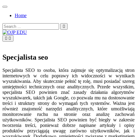
Skip
to
Home
content
Search
for:
OJP EDU
Specjalista seo
Specjalista SEO to osoba, która zajmuje się optymalizacją stron
internetowych w celu poprawy ich widoczności w wynikach
wyszukiwania. Aby skutecznie pełnić tę rolę, musi posiadać szereg
umiejętności technicznych oraz analitycznych. Przede wszystkim,
specjalista SEO powinien znać zasady działania algorytmów
wyszukiwarek, takich jak Google, co pozwala mu na dostosowanie
treści i struktury strony do wymagań tych systemów. Ważna jest
również znajomość narzędzi analitycznych, które umożliwiają
monitorowanie ruchu na stronie oraz analizę zachowań
użytkowników. Specjalista SEO powinien być biegły w zakresie
tworzenia treści, ponieważ dobrze napisane artykuły i opisy
produktów przyciągają uwagę zarówno użytkowników, jak i
wyszukiwarek. Dodatkowo, umiejętności związane z marketingiem