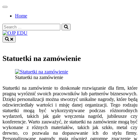
Skip
to
Home
content
Search
for:
OJP EDU
Statuetki na zamówienie
Statuetki na zamówienie
Statuetki na zamówienie to doskonałe rozwiązanie dla firm, które
pragną wyróżnić swoich pracowników lub partnerów biznesowych.
Dzięki personalizacji można stworzyć unikalne nagrody, które będą
odzwierciedlały wartości i misję danej organizacji. Tego rodzaju
statuetki mogą być wykorzystywane podczas różnorodnych
wydarzeń, takich jak gale wręczenia nagród, jubileusze czy
konferencje. Warto zauważyć, że statuetki na zamówienie mogą być
wykonane z różnych materiałów, takich jak szkło, metal czy
drewno, co pozwala na dopasowanie ich do stylu firmy.
Personalizowane nagrody mają również ogromne znaczenie w