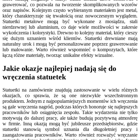
grawerować, co pozwala na tworzenie skomplikowanych wzorów
oraz napisów. Kolejnym często wybieranym materiałem jest metal,
który charakteryzuje się trwałością oraz nowoczesnym wyglądem.
Statuetki metalowe mogą być wykonane z mosiądzu, stali
nierdzewnej lub aluminium, co daje wiele możliwości w zakresie
wykończenia i kolorystyki. Drewno to kolejny materiał, który cieszy
się dużym uznaniem wśród klientów. Statuetki drewniane mają
naturalny urok i mogą być personalizowane poprzez grawerowanie
lub malowanie. Warto również wspomnieć o kompozytach, które
łączą różne materiały, tworząc unikalne efekty wizualne.
Jakie okazje najlepiej nadają się do
wręczenia statuetek
Statuetki na zamówienie znajdują zastosowanie w wielu różnych
okazjach, co sprawia, że są one niezwykle wszechstronnym
produktem. Jednym z najpopularniejszych momentów ich wręczenia
są gale wręczenia nagród, podczas których honoruje się najlepszych
pracowników lub osiągnięcia zespołu. Takie wydarzenia nie tylko
motywują do dalszej pracy, ale także budują pozytywną atmosferę
w firmie. Inną okazją mogą być jubileusze przedsiębiorstw, gdzie
statuetki stanowią symbol uznania dla długoletniej pracy i
zaangażowania pracowników. Warto również rozważyć wręczanie