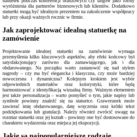
statuetek podczas konferencji branżowych czy targów jako formy
wyróżnienia dla partnerów biznesowych lub klientów. Dodatkowo
statuetki mogą być idealnym prezentem na zakończenie współpracy
lub przy okazji ważnych rocznic w firmie.
Jak zaprojektować idealną statuetkę na
zamówienie
Projektowanie idealnej statuetki na zamówienie wymaga
przemyślenia kilku kluczowych aspektów, aby efekt końcowy był
satysfakcjonujący zarówno dla zamawiającego, jak i dla
obdarowanego. Na początku warto zastanowić się nad stylem
nagrody – czy ma być elegancka i klasyczna, czy może bardziej
nowoczesna i dynamiczna? Kolejnym krokiem jest wybór
odpowiednich materiałów oraz kolorystyki, które będą
harmonizować z identyfikacją wizualną firmy. Ważnym elementem
jest także personalizacja – warto pomyśleć o tym, jakie napisy lub
symbole powinny znaleźć się na statuetce. Grawerunek może
zawierać imię obdarowanego, datę wręczenia oraz krótki tekst
podziękowania lub gratulacji. Należy również zwrócić uwagę na
rozmiar statuetki oraz jej kształt – powinny one być dostosowane do
charakteru wydarzenia oraz miejsca jej ekspozycji.
Jakie są najpopularniejsze rodzaje