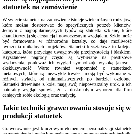
statuetek na zamówienie
W świecie statuetek na zamówienie istnieje wiele różnych rodzajów,
które można dostosować do specyficznych potrzeb klientów.
Jednym z najpopularniejszych typów są statuetki szklane, które
charakteryzują się elegancją i nowoczesnym wyglądem. Szkło może
być formowane w różnorodne kształty, co daje możliwość
tworzenia unikalnych projektów. Statuetki kryształowe to kolejna
kategoria, która przyciąga uwagę swoją przejrzystością i blaskiem.
Kryształowe nagrody często są wybierane na prestiżowe
wydarzenia, ponieważ ich wygląd symbolizuje wysoką jakość i
ekskluzywność. Warto również wspomnieć o statuetkach
metalowych, które są niezwykle trwałe i mogą być wykonane w
różnych stylach, od minimalistycznych po bardziej ozdobne.
Statuetki drewniane z kolei mają swój niepowtarzalny urok, a ich
naturalny wygląd sprawia, że są doskonałym wyborem dla firm
ceniących sobie ekologię oraz tradycję.
Jakie techniki grawerowania stosuje się w
produkcji statuetek
Grawerowanie jest kluczowym elementem personalizacji statuetek
na zamówienie i może być realizowane za pomocą różnych technik.