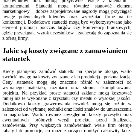
pracowników oraz budują pozytywne relacje z klientami i
kontrahentami. Statuetki mogą również stanowić element
marketingowy – dobrze zaprojektowane nagrody mogą przyciągać
uwagę potencjalnych klientów oraz wyróżniać firmę na tle
konkurencji. Dodatkowo statuetki mogą być wykorzystywane jako
element promocji podczas targów czy konferencji branżowych,
gdzie przyciągają wzrok uczestników i zachęcają do zapoznania się
z ofertą firmy.
Jakie są koszty związane z zamawianiem
statuetek
Kiedy planujemy zamówić statuetki na specjalne okazje, warto
zwrócić uwagę na koszty związane z ich produkcją i personalizacją.
Ceny statuetek mogą się znacznie różnić w zależności od
wybranego materiału, rozmiaru oraz stopnia skomplikowania
projektu. Na przykład proste statuetki szklane mogą kosztować
mniej niż te wykonane z kryształu czy metalu o wysokiej jakości.
Dodatkowo koszty grawerowania również mogą się różnić w
zależności od wybranej techniki oraz ilości znaków do umieszczenia
na nagrodzie. Warto również uwzględnić koszty przesyłki oraz
ewentualnych próbnych wersji projektu przed finalizacją
zamówienia. Przy większych zamówieniach wiele firm oferuje
rabaty lub promocje, co może znacząco obniżyć całkowity koszt