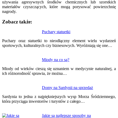
używania agresywnych środków chemicznych lub szorstkich
materiałów czyszczących, które mogą porysować powierzchnię
nagrody.
Zobacz także:
Nawigacja
Puchary statuetki
wpisu
Puchary oraz statuetki to nieodłączny element wielu wydarzeń
sportowych, kulturalnych czy biznesowych. Wyróżniają się one…
Miody na co są?
Miody od wieków cieszą się uznaniem w medycynie naturalnej, a
ich różnorodność sprawia, że można…
Domy na Sardynii na sprzedaż
Sardynia to jedna z najpiękniejszych wysp Morza Śródziemnego,
która przyciąga inwestorów i turystów z całego…
Jakie są najlepsze sposoby na