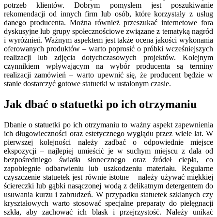
potrzeb klientów. Dobrym pomysłem jest poszukiwanie
rekomendacji od innych firm lub osób, które korzystały z usług
danego producenta. Można również przeszukać internetowe fora
dyskusyjne lub grupy społecznościowe związane z tematyką nagród
i wyróżnień. Ważnym aspektem jest także ocena jakości wykonania
oferowanych produktów – warto poprosić o próbki wcześniejszych
realizacji lub zdjęcia dotychczasowych projektów. Kolejnym
czynnikiem wpływającym na wybór producenta są terminy
realizacji zamówień – warto upewnić się, że producent będzie w
stanie dostarczyć gotowe statuetki w ustalonym czasie.
Jak dbać o statuetki po ich otrzymaniu
Dbanie o statuetki po ich otrzymaniu to ważny aspekt zapewnienia
ich długowieczności oraz estetycznego wyglądu przez wiele lat. W
pierwszej kolejności należy zadbać o odpowiednie miejsce
ekspozycji – najlepiej umieścić je w suchym miejscu z dala od
bezpośredniego światła słonecznego oraz źródeł ciepła, co
zapobiegnie odbarwieniu lub uszkodzeniu materiału. Regularne
czyszczenie statuetek jest równie istotne – należy używać miękkiej
ściereczki lub gąbki nasączonej wodą z delikatnym detergentem do
usuwania kurzu i zabrudzeń. W przypadku statuetek szklanych czy
kryształowych warto stosować specjalne preparaty do pielęgnacji
szkła, aby zachować ich blask i przejrzystość. Należy unikać