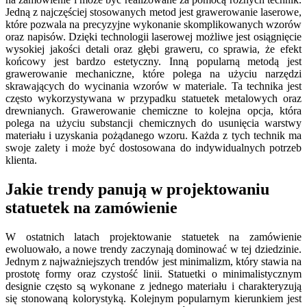
Jedną z najczęściej stosowanych metod jest grawerowanie laserowe,
które pozwala na precyzyjne wykonanie skomplikowanych wzorów
oraz napisów. Dzięki technologii laserowej możliwe jest osiągnięcie
wysokiej jakości detali oraz głębi graweru, co sprawia, że efekt
końcowy jest bardzo estetyczny. Inną popularną metodą jest
grawerowanie mechaniczne, które polega na użyciu narzędzi
skrawających do wycinania wzorów w materiale. Ta technika jest
często wykorzystywana w przypadku statuetek metalowych oraz
drewnianych. Grawerowanie chemiczne to kolejna opcja, która
polega na użyciu substancji chemicznych do usunięcia warstwy
materiału i uzyskania pożądanego wzoru. Każda z tych technik ma
swoje zalety i może być dostosowana do indywidualnych potrzeb
klienta.
Jakie trendy panują w projektowaniu
statuetek na zamówienie
W ostatnich latach projektowanie statuetek na zamówienie
ewoluowało, a nowe trendy zaczynają dominować w tej dziedzinie.
Jednym z najważniejszych trendów jest minimalizm, który stawia na
prostotę formy oraz czystość linii. Statuetki o minimalistycznym
designie często są wykonane z jednego materiału i charakteryzują
się stonowaną kolorystyką. Kolejnym popularnym kierunkiem jest