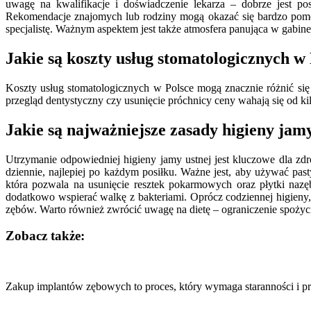
uwagę na kwalifikacje i doświadczenie lekarza – dobrze jest pos
Rekomendacje znajomych lub rodziny mogą okazać się bardzo pomoc
specjalistę. Ważnym aspektem jest także atmosfera panująca w gabi
Jakie są koszty usług stomatologicznych w
Koszty usług stomatologicznych w Polsce mogą znacznie różnić si
przegląd dentystyczny czy usunięcie próchnicy ceny wahają się od kil
Jakie są najważniejsze zasady higieny jamy
Utrzymanie odpowiedniej higieny jamy ustnej jest kluczowe dla zd
dziennie, najlepiej po każdym posiłku. Ważne jest, aby używać pas
która pozwala na usunięcie resztek pokarmowych oraz płytki nazę
dodatkowo wspierać walkę z bakteriami. Oprócz codziennej higieny,
zębów. Warto również zwrócić uwagę na dietę – ograniczenie spożyci
Zobacz także:
Nawigacja
wpisu
Zakup implantów zębowych to proces, który wymaga staranności i pr