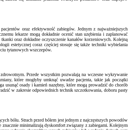
rt pacjentów oraz efektywność zabiegów. Jednym z najważniejszych
icznemu lekarze mogą dokładnie ocenić stan uzębienia i zaplanować
j tkanki oraz dokładne oczyszczenie kanałów korzeniowych. Kolejną
gii estetycznej coraz częściej stosuje się także techniki wybielania
życiu tytanowych wszczepów.
m zdrowotnym. Przede wszystkim pozwalają na wczesne wykrywanie
zmiany, które mogłyby umknąć uwadze pacjenta, takie jak początki
aga usunąć osady i kamień nazębny, które mogą prowadzić do chorób
adzić w zakresie odpowiednich technik szczotkowania, doboru pasty
cych bólu. Strach przed bólem jest jednym z najczęstszych powodów
e znacznie minimalizują dyskomfort związany z zabiegami. Kolejnym