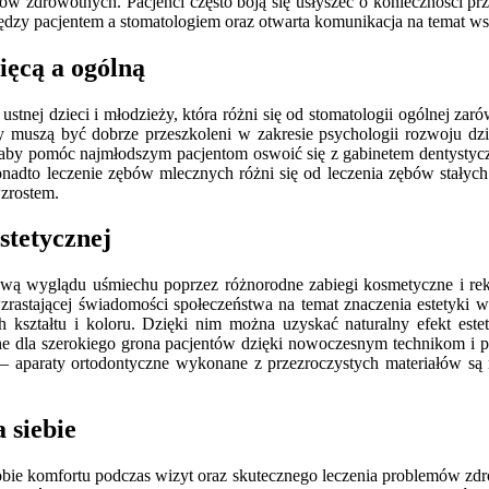
w zdrowotnych. Pacjenci często boją się usłyszeć o konieczności 
iędzy pacjentem a stomatologiem oraz otwarta komunikacja na temat ws
ięcą a ogólną
ustnej dzieci i młodzieży, która różni się od stomatologii ogólnej za
ęcy muszą być dobrze przeszkoleni w zakresie psychologii rozwoju dz
aby pomóc najmłodszym pacjentom oswoić się z gabinetem dentystycz
Ponadto leczenie zębów mlecznych różni się od leczenia zębów stały
wzrostem.
stetycznej
awą wyglądu uśmiechu poprzez różnorodne zabiegi kosmetyczne i reko
zrastającej świadomości społeczeństwa na temat znaczenia estetyki
ształtu i koloru. Dzięki nim można uzyskać naturalny efekt este
ępne dla szerokiego grona pacjentów dzięki nowoczesnym technikom 
– aparaty ortodontyczne wykonane z przezroczystych materiałów są 
 siebie
bie komfortu podczas wizyt oraz skutecznego leczenia problemów zd