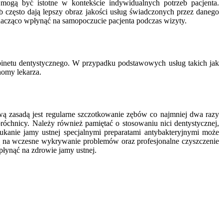
e mogą być istotne w kontekście indywidualnych potrzeb pacjenta.
często dają lepszy obraz jakości usług świadczonych przez danego
znacząco wpłynąć na samopoczucie pacjenta podczas wizyty.
binetu dentystycznego. W przypadku podstawowych usług takich jak
nomy lekarza.
wą zasadą jest regularne szczotkowanie zębów co najmniej dwa razy
róchnicy. Należy również pamiętać o stosowaniu nici dentystycznej,
ukanie jamy ustnej specjalnymi preparatami antybakteryjnymi może
ają na wczesne wykrywanie problemów oraz profesjonalne czyszczenie
płynąć na zdrowie jamy ustnej.