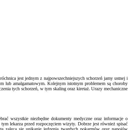
róchnica jest jednym z najpowszechniejszych schorzeń jamy ustnej i
owym lub amalgamatowym. Kolejnym istotnym problemem są choroby
czenia tych schorzeń, w tym skaling oraz kiretaż. Urazy mechaniczne
zebrać wszystkie niezbędne dokumenty medyczne oraz informacje o
 tym lekarza przed rozpoczęciem wizyty. Dobrze jest również spisać
ytą zaleca się unikanie jedzenia twardych pokarmów oraz napojów