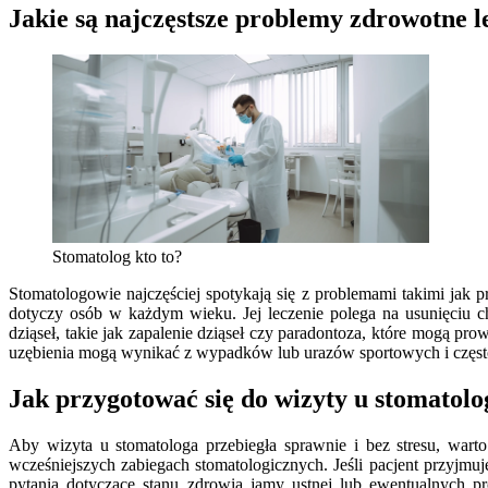
Jakie są najczęstsze problemy zdrowotne l
Stomatolog kto to?
Stomatologowie najczęściej spotykają się z problemami takimi jak 
dotyczy osób w każdym wieku. Jej leczenie polega na usunięciu
dziąseł, takie jak zapalenie dziąseł czy paradontoza, które mogą p
uzębienia mogą wynikać z wypadków lub urazów sportowych i często 
Jak przygotować się do wizyty u stomatolo
Aby wizyta u stomatologa przebiegła sprawnie i bez stresu, war
wcześniejszych zabiegach stomatologicznych. Jeśli pacjent przyjmu
pytania dotyczące stanu zdrowia jamy ustnej lub ewentualnych p