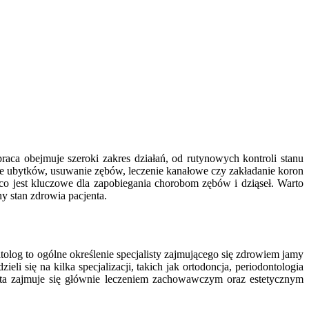
praca obejmuje szeroki zakres działań, od rutynowych kontroli stanu
ie ubytków, usuwanie zębów, leczenie kanałowe czy zakładanie koron
co jest kluczowe dla zapobiegania chorobom zębów i dziąseł. Warto
y stan zdrowia pacjenta.
olog to ogólne określenie specjalisty zajmującego się zdrowiem jamy
li się na kilka specjalizacji, takich jak ortodoncja, periodontologia
ysta zajmuje się głównie leczeniem zachowawczym oraz estetycznym