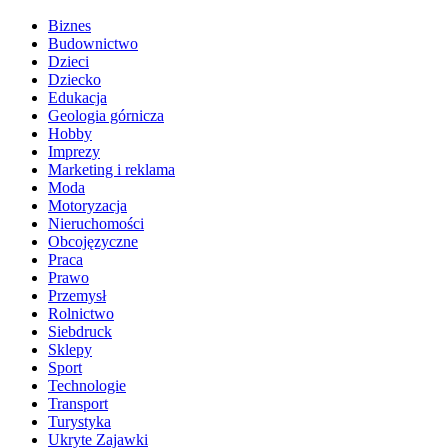
Biznes
Budownictwo
Dzieci
Dziecko
Edukacja
Geologia górnicza
Hobby
Imprezy
Marketing i reklama
Moda
Motoryzacja
Nieruchomości
Obcojęzyczne
Praca
Prawo
Przemysł
Rolnictwo
Siebdruck
Sklepy
Sport
Technologie
Transport
Turystyka
Ukryte Zajawki