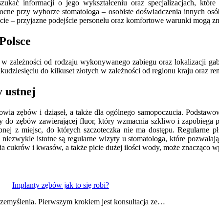
zukać informacji o jego wykształceniu oraz specjalizacjach, któr
ne przy wyborze stomatologa – osobiste doświadczenia innych osób 
necie – przyjazne podejście personelu oraz komfortowe warunki mogą 
 Polsce
ę w zależności od rodzaju wykonywanego zabiegu oraz lokalizacji ga
kudziesięciu do kilkuset złotych w zależności od regionu kraju oraz re
 ustnej
rowia zębów i dziąseł, a także dla ogólnego samopoczucia. Podstawo
ty do zębów zawierającej fluor, który wzmacnia szkliwo i zapobiega p
bnej z miejsc, do których szczoteczka nie ma dostępu. Regularne pł
 niezwykle istotne są regularne wizyty u stomatologa, które pozwal
a cukrów i kwasów, a także picie dużej ilości wody, może znacząco w
Implanty zębów jak to się robi?
zemyślenia. Pierwszym krokiem jest konsultacja ze…