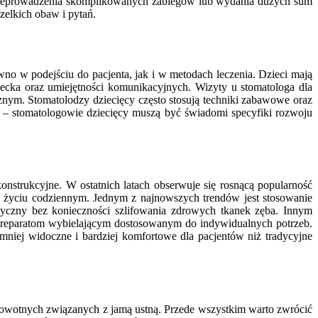
przeprowadzenia skomplikowanych zabiegów lub wydania dużych sum
zelkich obaw i pytań.
równo w podejściu do pacjenta, jak i w metodach leczenia. Dzieci mają
iecka oraz umiejętności komunikacyjnych. Wizyty u stomatologa dla
nym. Stomatolodzy dziecięcy często stosują techniki zabawowe oraz
ch – stomatologowie dziecięcy muszą być świadomi specyfiki rozwoju
nstrukcyjne. W ostatnich latach obserwuje się rosnącą popularność
 w życiu codziennym. Jednym z najnowszych trendów jest stosowanie
tyczny bez konieczności szlifowania zdrowych tkanek zęba. Innym
i preparatom wybielającym dostosowanym do indywidualnych potrzeb.
mniej widoczne i bardziej komfortowe dla pacjentów niż tradycyjne
rowotnych związanych z jamą ustną. Przede wszystkim warto zwrócić