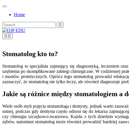
Skip
to
Home
content
Search
for:
OJP EDU
Stomatolog kto to?
Stomatolog to specjalista zajmujący się diagnostyką, leczeniem ora
uzębienia po skomplikowane zabiegi chirurgiczne. W codziennej pra
i mostów protetycznych. Oprócz tego stomatolog prowadzi edukację
zaznaczyć, że stomatolog nie tylko leczy, ale również diagnozuje p
Jakie są różnice między stomatologiem a d
Wiele osób myli pojęcia stomatologa i dentysty, jednak warto zauwa
ustnej, podczas gdy dentysta często odnosi się do lekarza zajmująceg
czy chirurgia szczękowo-twarzowa. Każda z tych dziedzin wymaga 
zębów, natomiast stomatolog może również prowadzić bardziej zaawa