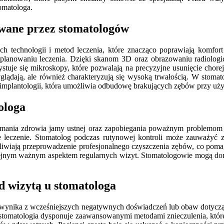
omatologa.
owane przez stomatologów
ch technologii i metod leczenia, które znacząco poprawiają komfo
i planowaniu leczenia. Dzięki skanom 3D oraz obrazowaniu radiolog
uje się mikroskopy, które pozwalają na precyzyjne usunięcie chore
ądają, ale również charakteryzują się wysoką trwałością. W stomatolo
o implantologii, która umożliwia odbudowę brakujących zębów przy u
ologa
rzymania zdrowia jamy ustnej oraz zapobiegania poważnym problemo
e leczenie. Stomatolog podczas rutynowej kontroli może zauważyć 
ożliwiają przeprowadzenie profesjonalnego czyszczenia zębów, co pom
kolejnym ważnym aspektem regularnych wizyt. Stomatologowie mogą dor
d wizytą u stomatologa
o wynika z wcześniejszych negatywnych doświadczeń lub obaw dotyczą
a stomatologia dysponuje zaawansowanymi metodami znieczulenia, któr