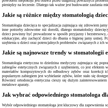
powodem niepokoju jest obawa przed diagnozą poważnych problemó
pieniędzy na leczenie. Dlatego tak ważne jest budowanie zaufania m
Jakie są różnice między stomatologią dziec
Stomatologia dziecięca to specjalizacja zajmująca się zdrowiem jamy 
inne potrzeby zdrowotne niż dorośli, dlatego stomatolodzy dzieci
dzieci powinny być prowadzone w sposób przyjazny i bezstresowy, 
edukacyjne, aby zachęcić dzieci do dbania o higienę jamy ustnej. 
uzębienia u dzieci oraz potencjalnych problemów związanych z ich 
Jakie są najnowsze trendy w stomatologii e
Stomatologia estetyczna to dziedzina medycyny zajmująca się popr
zabiegów estetycznych związanych z uzębieniem, co jest efektem w
materiałów kompozytowych do odbudowy zębów oraz korekcji ich k
popularnym zabiegiem jest wybielanie zębów, które stało się dost
Również ortodoncja estetyczna cieszy się dużym zainteresowaniem 
metalowe aparaty.
Jak wybrać odpowiedniego stomatologa dla
Wybór odpowiedniego stomatologa jest kluczowy dla zapewnienia so