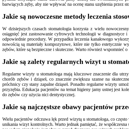
barwiących zęby, aby nie wpływać na ocenę stanu uzębienia przez st
Jakie są nowoczesne metody leczenia stos
W dzisiejszych czasach stomatologia korzysta z wielu nowoczesny
osiągnięć jest zastosowanie cyfrowych technologii w diagnostyce 
odpowiednie procedury. W przypadku leczenia kanałowego wykorzyst
nowością są materiały kompozytowe, które nie tylko estetycznie wygl
zębów, które są bezpieczne i skuteczne. Warto również wspomnieć 
Jakie są zalety regularnych wizyt u stomat
Regularne wizyty u stomatologa mają kluczowe znaczenie dla ut
chorób zębów i dziąseł, co znacznie zwiększa szanse na skuteczn
próchnicy czy stany zapalne dziąseł. Ponadto regularne wizyty um
przyzębia. Edukacja pacjentów na temat higieny jamy ustnej jest 
do zębów czy użycia nici dentystycznej.
Jakie są najczęstsze obawy pacjentów prze
Wielu pacjentów odczuwa lęk przed wizytą u stomatologa, co częst
unikania wizyt kontrolnych. Warto jednak pamiętać, że współczesn