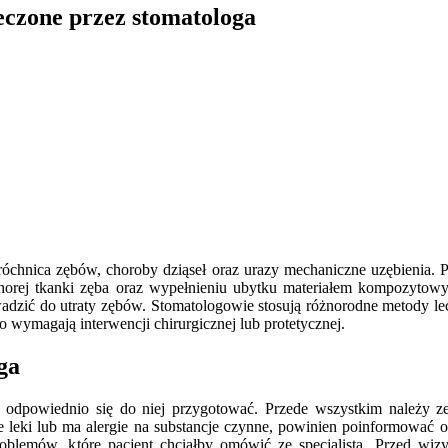
eczone przez stomatologa
próchnica zębów, choroby dziąseł oraz urazy mechaniczne uzębienia. P
 chorej tkanki zęba oraz wypełnieniu ubytku materiałem kompozyt
rowadzić do utraty zębów. Stomatologowie stosują różnorodne metody le
wymagają interwencji chirurgicznej lub protetycznej.
ga
to odpowiednio się do niej przygotować. Przede wszystkim należy 
je leki lub ma alergie na substancje czynne, powinien poinformować o
roblemów, które pacjent chciałby omówić ze specjalistą. Przed wiz