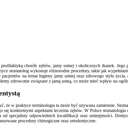
z profilaktyką chorób zębów, jamy ustnej i okolicznych tkanek. Jego 
ktyce stomatolog wykonuje różnorodne procedury, takie jak wypełnian
 pacjentów na temat higieny jamy ustnej oraz zdrowego stylu życia, 
roblemy zdrowotne związane z jamą ustną, co może mieć wpływ na ogóln
entystą
żyć, że w praktyce terminologia ta może być używana zamiennie. Stomat
o się konkretnymi aspektami leczenia zębów. W Polsce stomatologia dzie
od specjalisty odpowiednich kwalifikacji oraz umiejętności. Dent
nsowane procedury chirurgiczne oraz ortodontyczne.