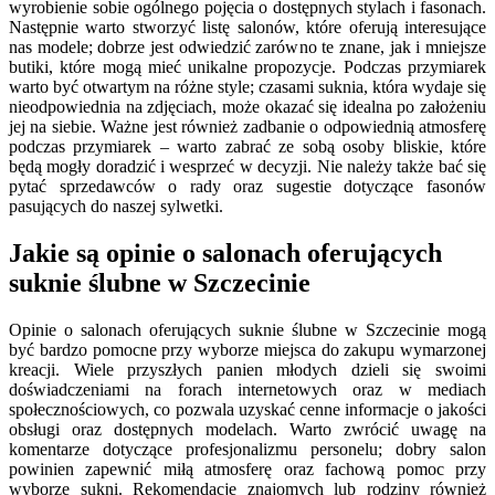
wyrobienie sobie ogólnego pojęcia o dostępnych stylach i fasonach.
Następnie warto stworzyć listę salonów, które oferują interesujące
nas modele; dobrze jest odwiedzić zarówno te znane, jak i mniejsze
butiki, które mogą mieć unikalne propozycje. Podczas przymiarek
warto być otwartym na różne style; czasami suknia, która wydaje się
nieodpowiednia na zdjęciach, może okazać się idealna po założeniu
jej na siebie. Ważne jest również zadbanie o odpowiednią atmosferę
podczas przymiarek – warto zabrać ze sobą osoby bliskie, które
będą mogły doradzić i wesprzeć w decyzji. Nie należy także bać się
pytać sprzedawców o rady oraz sugestie dotyczące fasonów
pasujących do naszej sylwetki.
Jakie są opinie o salonach oferujących
suknie ślubne w Szczecinie
Opinie o salonach oferujących suknie ślubne w Szczecinie mogą
być bardzo pomocne przy wyborze miejsca do zakupu wymarzonej
kreacji. Wiele przyszłych panien młodych dzieli się swoimi
doświadczeniami na forach internetowych oraz w mediach
społecznościowych, co pozwala uzyskać cenne informacje o jakości
obsługi oraz dostępnych modelach. Warto zwrócić uwagę na
komentarze dotyczące profesjonalizmu personelu; dobry salon
powinien zapewnić miłą atmosferę oraz fachową pomoc przy
wyborze sukni. Rekomendacje znajomych lub rodziny również