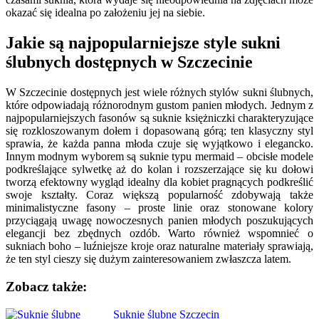
okazać się idealna po założeniu jej na siebie.
Jakie są najpopularniejsze style sukni
ślubnych dostępnych w Szczecinie
W Szczecinie dostępnych jest wiele różnych stylów sukni ślubnych,
które odpowiadają różnorodnym gustom panien młodych. Jednym z
najpopularniejszych fasonów są suknie księżniczki charakteryzujące
się rozkloszowanym dołem i dopasowaną górą; ten klasyczny styl
sprawia, że każda panna młoda czuje się wyjątkowo i elegancko.
Innym modnym wyborem są suknie typu mermaid – obcisłe modele
podkreślające sylwetkę aż do kolan i rozszerzające się ku dołowi
tworzą efektowny wygląd idealny dla kobiet pragnących podkreślić
swoje kształty. Coraz większą popularność zdobywają także
minimalistyczne fasony – proste linie oraz stonowane kolory
przyciągają uwagę nowoczesnych panien młodych poszukujących
elegancji bez zbędnych ozdób. Warto również wspomnieć o
sukniach boho – luźniejsze kroje oraz naturalne materiały sprawiają,
że ten styl cieszy się dużym zainteresowaniem zwłaszcza latem.
Zobacz także:
Nawigacja
Suknie ślubne Szczecin