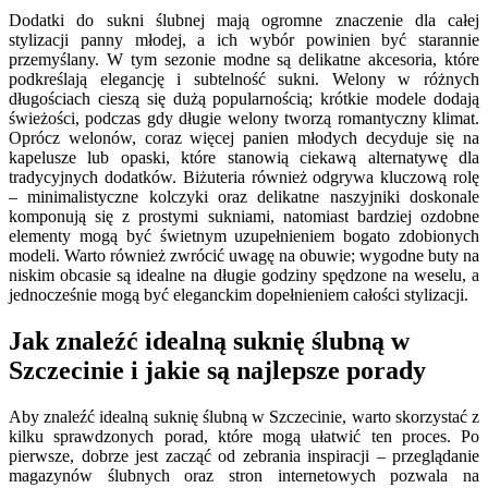
Dodatki do sukni ślubnej mają ogromne znaczenie dla całej
stylizacji panny młodej, a ich wybór powinien być starannie
przemyślany. W tym sezonie modne są delikatne akcesoria, które
podkreślają elegancję i subtelność sukni. Welony w różnych
długościach cieszą się dużą popularnością; krótkie modele dodają
świeżości, podczas gdy długie welony tworzą romantyczny klimat.
Oprócz welonów, coraz więcej panien młodych decyduje się na
kapelusze lub opaski, które stanowią ciekawą alternatywę dla
tradycyjnych dodatków. Biżuteria również odgrywa kluczową rolę
– minimalistyczne kolczyki oraz delikatne naszyjniki doskonale
komponują się z prostymi sukniami, natomiast bardziej ozdobne
elementy mogą być świetnym uzupełnieniem bogato zdobionych
modeli. Warto również zwrócić uwagę na obuwie; wygodne buty na
niskim obcasie są idealne na długie godziny spędzone na weselu, a
jednocześnie mogą być eleganckim dopełnieniem całości stylizacji.
Jak znaleźć idealną suknię ślubną w
Szczecinie i jakie są najlepsze porady
Aby znaleźć idealną suknię ślubną w Szczecinie, warto skorzystać z
kilku sprawdzonych porad, które mogą ułatwić ten proces. Po
pierwsze, dobrze jest zacząć od zebrania inspiracji – przeglądanie
magazynów ślubnych oraz stron internetowych pozwala na