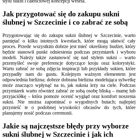
stylu sukni i całościowej koncepcji wesela.
Jak przygotować się do zakupu sukni
ślubnej w Szczecinie i co zabrać ze sobą
Przygotowując się do zakupu sukni ślubnej w Szczecinie, warto
pamiętać o kilku istotnych kwestiach, które mogą ułatwić cały
proces. Przede wszystkim dobrze jest mieć określony budżet, który
będzie stanowił punkt odniesienia podczas przymiarek i wyboru
modeli. Należy także zastanowić się nad stylem sukni – warto
przemyśleć swoje preferencje dotyczące kroju oraz kolorystyki.
Warto zabrać ze sobą zdjęcia inspiracji lub przykłady sukien, które
przypadły nam do gustu. Kolejnym ważnym elementem jest
odpowiednia bielizna; dobrze dobrana bielizna modelująca sylwetkę
może znacząco wpłynąć na to, jak suknia leży na ciele. Podczas
przymiarek warto również zabrać ze sobą osobę bliską – mamę lub
przyjaciółkę – która pomoże ocenić wygląd oraz komfort noszenia
sukni. Nie można zapominać o wygodnych butach; najlepiej
przynieść te o podobnej wysokości obcasów do tych, które
planujemy nosić podczas ceremonii.
Jakie są najczęstsze błędy przy wyborze
sukni ślubnej w Szczecinie i jak ich