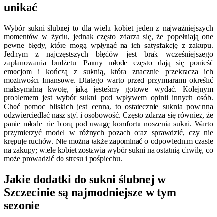
unikać
Wybór sukni ślubnej to dla wielu kobiet jeden z najważniejszych
momentów w życiu, jednak często zdarza się, że popełniają one
pewne błędy, które mogą wpłynąć na ich satysfakcję z zakupu.
Jednym z najczęstszych błędów jest brak wcześniejszego
zaplanowania budżetu. Panny młode często dają się ponieść
emocjom i kończą z suknią, która znacznie przekracza ich
możliwości finansowe. Dlatego warto przed przymiarami określić
maksymalną kwotę, jaką jesteśmy gotowe wydać. Kolejnym
problemem jest wybór sukni pod wpływem opinii innych osób.
Choć pomoc bliskich jest cenna, to ostatecznie suknia powinna
odzwierciedlać nasz styl i osobowość. Często zdarza się również, że
panie młode nie biorą pod uwagę komfortu noszenia sukni. Warto
przymierzyć model w różnych pozach oraz sprawdzić, czy nie
krępuje ruchów. Nie można także zapominać o odpowiednim czasie
na zakupy; wiele kobiet zostawia wybór sukni na ostatnią chwilę, co
może prowadzić do stresu i pośpiechu.
Jakie dodatki do sukni ślubnej w
Szczecinie są najmodniejsze w tym
sezonie