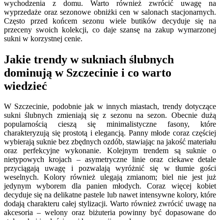
wychodzenia z domu. Warto również zwrócić uwagę na
wyprzedaże oraz sezonowe obniżki cen w salonach stacjonarnych.
Często przed końcem sezonu wiele butików decyduje się na
przeceny swoich kolekcji, co daje szansę na zakup wymarzonej
sukni w korzystnej cenie.
Jakie trendy w sukniach ślubnych
dominują w Szczecinie i co warto
wiedzieć
W Szczecinie, podobnie jak w innych miastach, trendy dotyczące
sukni ślubnych zmieniają się z sezonu na sezon. Obecnie dużą
popularnością cieszą się minimalistyczne fasony, które
charakteryzują się prostotą i elegancją. Panny młode coraz częściej
wybierają suknie bez zbędnych ozdób, stawiając na jakość materiału
oraz perfekcyjne wykonanie. Kolejnym trendem są suknie o
nietypowych krojach – asymetryczne linie oraz ciekawe detale
przyciągają uwagę i pozwalają wyróżnić się w tłumie gości
weselnych. Kolory również ulegają zmianom; biel nie jest już
jedynym wyborem dla panien młodych. Coraz więcej kobiet
decyduje się na delikatne pastele lub nawet intensywne kolory, które
dodają charakteru całej stylizacji. Warto również zwrócić uwagę na
akcesoria – welony oraz biżuteria powinny być dopasowane do