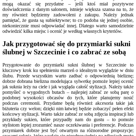
mogą okazać się przydatne – jeśli ktoś miał pozytywne
doświadczenia z danym salonem, istnieje większa szansa na to, że
my również będziemy zadowoleni z zakupu. Należy jednak
pamiętać, że gusta są subiektywne; to co podoba się jednej osobie,
niekoniecznie musi odpowiadać innej. Dlatego warto samodzielnie
odwiedzić kilka miejsc i ocenić je według własnych kryteriów.
Jak przygotować się do przymiarki sukni
ślubnej w Szczecinie i co zabrać ze sobą
Przygotowanie do przymiarki sukni ślubnej w Szczecinie to
kluczowy krok ku spełnieniu marzeń o idealnym wyglądzie w dniu
ślubu. Przede wszystkim warto zadbać o odpowiednią bieliznę;
dobrze dobrana bielizna modelująca sylwetkę pomoże lepiej ocenić
jak suknia leży na ciele i jak wygląda całość stylizacji. Należy także
pomyśleć o wygodnych butach – najlepiej zabrać ze sobą parę o
podobnej wysokości obcasów do tych, które planujemy nosić
podczas ceremonii. Przydatne będą również akcesoria takie jak
biżuteria czy welon; dzięki nim łatwiej będzie zobaczyć pełen efekt
końcowy stylizacji. Warto także zabrać ze sobą zdjęcia inspiracji lub
przykłady sukien, które przypadły nam do gustu – to pomoże
stylistom lepiej zrozumieć nasze oczekiwania i preferencje. Podczas
przymiarek dobrze jest być otwartym na różnorodne propozycje;
czasami suknia, która wydaje się nieodpowiednia na zdjęciach może