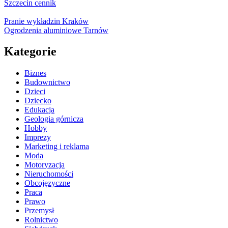
Pranie wykładzin Kraków
Ogrodzenia aluminiowe Tarnów
Kategorie
Biznes
Budownictwo
Dzieci
Dziecko
Edukacja
Geologia górnicza
Hobby
Imprezy
Marketing i reklama
Moda
Motoryzacja
Nieruchomości
Obcojęzyczne
Praca
Prawo
Przemysł
Rolnictwo