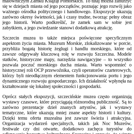
malowniczym Zamku Książąt Pomorskich. To tutaj można zanurzyć
się w dziejach miasta od jego początków, poznając jego rozwój jako
ważnego ośrodka politycznego i handlowego. Ekspozycje ukazują
zarówno okresy świetności, jak i czasy trudne, tworząc pełny obraz
jego historii. Warto podkreślić, że zamek sam w sobie jest
zabytkiem, a jego zwiedzanie stanowi dodatkową atrakcję.
Szczecin muzea to także miejsca poświęcone specyficznym
aspektom życia miasta. Muzeum Morskie, zlokalizowane w porcie,
przybliża bogatą historię żeglugi i handlu morskiego, które od
zawsze odgrywały kluczową rolę w rozwoju Szczecina. Modele
statków, historyczne mapy, narzędzia nawigacyjne – to wszystko
pozwala poczuć morskiego ducha miasta. Warto wspomnieć o
historycznej roli OCP przewoźnika, czyli operatorów czarterowych,
którzy byli nieodłącznym elementem funkcjonowania portu i jego
dynamicznego rozwoju gospodarczego. Ich działalność wpłynęła na
kształtowanie się lokalnej społeczności i gospodarki.
Oprócz stałych ekspozycji, szczecińskie muzea często organizują
wystawy czasowe, które przyciągają różnorodną publiczność. Są to
zarówno prezentacje dzieł znanych artystów, jak i wystawy
tematyczne, które ukazują mniej znane aspekty historii i kultury.
Dzięki temu oferta muzealna jest zawsze świeża i atrakcyjna.
Organizacja wydarzeń specjalnych, takich jak Noc Muzeów,
festiwale czy dni otwarte, dodatkowo zachęca turystów do