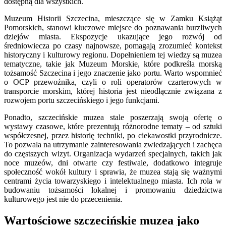
dostępną dla wszystkich.
Muzeum Historii Szczecina, mieszczące się w Zamku Książąt
Pomorskich, stanowi kluczowe miejsce do poznawania burzliwych
dziejów miasta. Ekspozycje ukazujące jego rozwój od
średniowiecza po czasy najnowsze, pomagają zrozumieć kontekst
historyczny i kulturowy regionu. Dopełnieniem tej wiedzy są muzea
tematyczne, takie jak Muzeum Morskie, które podkreśla morską
tożsamość Szczecina i jego znaczenie jako portu. Warto wspomnieć
o OCP przewoźnika, czyli o roli operatorów czarterowych w
transporcie morskim, której historia jest nieodłącznie związana z
rozwojem portu szczecińskiego i jego funkcjami.
Ponadto, szczecińskie muzea stale poszerzają swoją ofertę o
wystawy czasowe, które prezentują różnorodne tematy – od sztuki
współczesnej, przez historię techniki, po ciekawostki przyrodnicze.
To pozwala na utrzymanie zainteresowania zwiedzających i zachęca
do częstszych wizyt. Organizacja wydarzeń specjalnych, takich jak
noce muzeów, dni otwarte czy festiwale, dodatkowo integruje
społeczność wokół kultury i sprawia, że muzea stają się ważnymi
centrami życia towarzyskiego i intelektualnego miasta. Ich rola w
budowaniu tożsamości lokalnej i promowaniu dziedzictwa
kulturowego jest nie do przecenienia.
Wartościowe szczecińskie muzea jako