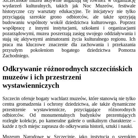
Szczecińskie muzea aktywnie angażują się również w organizację
wydarzeń kulturalnych, takich jak Noc Muzeów, festiwale
historyczne czy warsztaty edukacyjne. Te inicjatywy nie tylko
przyciągają szerokie grono odbiorców, ale także sprzyjają
budowaniu wspólnoty wokół dziedzictwa kulturowego. Poprzez
współpracę z innymi instytucjami, szkołami i organizacjami
pozarządowymi, muzea poszerzają zasięg swojego oddziaływania i
stają się aktywnymi animatorami życia kulturalnego regionu. Ich
praca ma kluczowe znaczenie dla zachowania i przekazania
przyszłym pokoleniom bogatego dziedzictwa Pomorza
Zachodniego.
Odkrywanie różnorodnych szczecińskich
muzeów i ich przestrzeni
wystawienniczych
Szczecin oferuje bogaty wachlarz muzeów, które stanowią nie tylko
centra gromadzenia i ochrony dziedzictwa, ale także dynamiczne
przestrzenie wystawiennicze, przyciągające różnorodnych
odbiorców. Od monumentalnych budynków prezentujących
rozległe kolekcje, po kameralne galerie o unikalnym charakterze –
każde z tych miejsc zaprasza do odkrywania historii, sztuki i nauki.
Muzeum Narodowe w Szczecinie, jako instytucja o szerokim