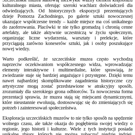
kulturalnego miasta, oferując szeroki wachlarz doświadczeń dla
odwiedzających. Od historycznych ekspozycji prezentujących
dzieje Pomorza Zachodniego, po galerie sztuki nowoczesnej
ukazujące współczesne trendy – każde miejsce ma coś unikalnego
do zaoferowania. Placówki te nie tylko gromadzą i chronią cenne
artefakty, ale także aktywnie uczestniczą w życiu społecznym,
organizując liczne wydarzenia, warsztaty i prelekcje, które
przyciągają zarówno koneserów sztuki, jak i osoby poszukujące
nowej wiedzy.
Warto podkreślić, że szczecińskie muzea często wychodzą
naprzeciw oczekiwaniom współczesnego widza, wprowadzając
elementy interaktywne i multimedialne, które sprawiają, że
zwiedzanie staje się bardziej angażujące i przystępne. Dzięki temu
nawet najbardziej skomplikowane zagadnienia historyczne czy
artystyczne mogą zostać przedstawione w atrakcyjny sposób,
zrozumiały dla szerokiego grona odbiorców. Ta nowoczesna forma
prezentacji sprawia, że muzea stają się miejscami dynamicznymi,
które nieustannie ewoluują, dostosowując się do zmieniających się
potrzeb i zainteresowań społeczeństwa.
Eksploracja szczecińskich muzeów to nie tylko sposób na spędzenie
wolnego czasu, ale także okazja do pogłębienia swojej wiedzy o
regionie, jego historii i kulturze. Wiele z tych instytucji posiada
unikalne zbiory, których nie można zobaczyć nigdzie indziej.