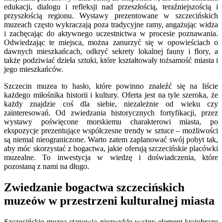
edukacji, dialogu i refleksji nad przeszłością, teraźniejszością i
przyszłością regionu. Wystawy prezentowane w szczecińskich
muzeach często wykraczają poza tradycyjne ramy, angażując widza
i zachęcając do aktywnego uczestnictwa w procesie poznawania.
Odwiedzając te miejsca, można zanurzyć się w opowieściach o
dawnych mieszkańcach, odkryć sekrety lokalnej fauny i flory, a
także podziwiać dzieła sztuki, które kształtowały tożsamość miasta i
jego mieszkańców.
Szczecin muzea to hasło, które powinno znaleźć się na liście
każdego miłośnika historii i kultury. Oferta jest na tyle szeroka, że
każdy znajdzie coś dla siebie, niezależnie od wieku czy
zainteresowań. Od zwiedzania historycznych fortyfikacji, przez
wystawy poświęcone morskiemu charakterowi miasta, po
ekspozycje prezentujące współczesne trendy w sztuce – możliwości
są niemal nieograniczone. Warto zatem zaplanować swój pobyt tak,
aby móc skorzystać z bogactwa, jakie oferują szczecińskie placówki
muzealne. To inwestycja w wiedzę i doświadczenia, które
pozostaną z nami na długo.
Zwiedzanie bogactwa szczecińskich
muzeów w przestrzeni kulturalnej miasta
Szczecińskie muzea stanowią niezwykle ważny element krajobrazu