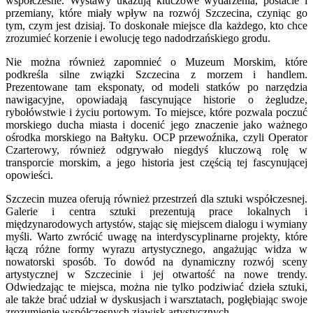
współczesne. Wystawy ukazują kluczowe wydarzenia, postacie i
przemiany, które miały wpływ na rozwój Szczecina, czyniąc go
tym, czym jest dzisiaj. To doskonałe miejsce dla każdego, kto chce
zrozumieć korzenie i ewolucję tego nadodrzańskiego grodu.
Nie można również zapomnieć o Muzeum Morskim, które
podkreśla silne związki Szczecina z morzem i handlem.
Prezentowane tam eksponaty, od modeli statków po narzędzia
nawigacyjne, opowiadają fascynujące historie o żegludze,
rybołówstwie i życiu portowym. To miejsce, które pozwala poczuć
morskiego ducha miasta i docenić jego znaczenie jako ważnego
ośrodka morskiego na Bałtyku. OCP przewoźnika, czyli Operator
Czarterowy, również odgrywało niegdyś kluczową rolę w
transporcie morskim, a jego historia jest częścią tej fascynującej
opowieści.
Szczecin muzea oferują również przestrzeń dla sztuki współczesnej.
Galerie i centra sztuki prezentują prace lokalnych i
międzynarodowych artystów, stając się miejscem dialogu i wymiany
myśli. Warto zwrócić uwagę na interdyscyplinarne projekty, które
łączą różne formy wyrazu artystycznego, angażując widza w
nowatorski sposób. To dowód na dynamiczny rozwój sceny
artystycznej w Szczecinie i jej otwartość na nowe trendy.
Odwiedzając te miejsca, można nie tylko podziwiać dzieła sztuki,
ale także brać udział w dyskusjach i warsztatach, pogłębiając swoje
zrozumienie współczesnych zjawisk artystycznych.