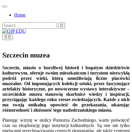
Skip
to
Home
content
Search
for:
OJP EDU
Szczecin muzea
Szczecin, miasto o burzliwej historii i bogatym dziedzictwie
kulturowym, oferuje swoim mieszkańcom i turystom niezwykłą
podróż przez wieki, którą umożliwiają liczne placówki
muzealne. Od imponujących kolekcji sztuki, przez fascynujące
artefakty historyczne, po nowoczesne wystawy interaktywne –
szczecińskie muzea stanowią skarbnice wiedzy i inspiracji,
przyciągając każdego roku rzesze zwiedzających. Każde z nich
ma swoją unikalną opowieść do przekazania, ukazując
różnorodność i złożoność tego nadodrzańskiego miasta.
Planując wizytę w stolicy Pomorza Zachodniego, warto poświęcić
czas na eksplorację jego instytucji kulturalnych. Są one nie tylko
miejscami przechowywania cennych eksponatów, ale także centrami