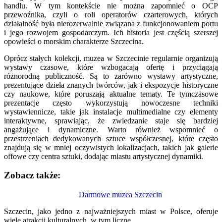
handlu. W tym kontekście nie można zapomnieć o OCP
przewoźnika, czyli o roli operatorów czarterowych, których
działalność była nierozerwalnie związana z funkcjonowaniem portu
i jego rozwojem gospodarczym. Ich historia jest częścią szerszej
opowieści o morskim charakterze Szczecina.
Oprócz stałych kolekcji, muzea w Szczecinie regularnie organizują
wystawy czasowe, które wzbogacają ofertę i przyciągają
różnorodną publiczność. Są to zarówno wystawy artystyczne,
prezentujące dzieła znanych twórców, jak i ekspozycje historyczne
czy naukowe, które poruszają aktualne tematy. Te tymczasowe
prezentacje często wykorzystują nowoczesne techniki
wystawiennicze, takie jak instalacje multimedialne czy elementy
interaktywne, sprawiając, że zwiedzanie staje się bardziej
angażujące i dynamiczne. Warto również wspomnieć o
przestrzeniach dedykowanych sztuce współczesnej, które często
znajdują się w mniej oczywistych lokalizacjach, takich jak galerie
offowe czy centra sztuki, dodając miastu artystycznej dynamiki.
Zobacz także:
Nawigacja
Darmowe muzea Szczecin
wpisu
Szczecin, jako jedno z najważniejszych miast w Polsce, oferuje
wiele atrakcji kulturalnych, w tym liczne…