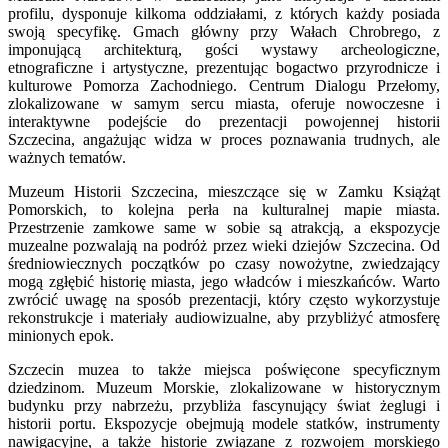
profilu, dysponuje kilkoma oddziałami, z których każdy posiada
swoją specyfikę. Gmach główny przy Wałach Chrobrego, z
imponującą architekturą, gości wystawy archeologiczne,
etnograficzne i artystyczne, prezentując bogactwo przyrodnicze i
kulturowe Pomorza Zachodniego. Centrum Dialogu Przełomy,
zlokalizowane w samym sercu miasta, oferuje nowoczesne i
interaktywne podejście do prezentacji powojennej historii
Szczecina, angażując widza w proces poznawania trudnych, ale
ważnych tematów.
Muzeum Historii Szczecina, mieszczące się w Zamku Książąt
Pomorskich, to kolejna perła na kulturalnej mapie miasta.
Przestrzenie zamkowe same w sobie są atrakcją, a ekspozycje
muzealne pozwalają na podróż przez wieki dziejów Szczecina. Od
średniowiecznych początków po czasy nowożytne, zwiedzający
mogą zgłębić historię miasta, jego władców i mieszkańców. Warto
zwrócić uwagę na sposób prezentacji, który często wykorzystuje
rekonstrukcje i materiały audiowizualne, aby przybliżyć atmosferę
minionych epok.
Szczecin muzea to także miejsca poświęcone specyficznym
dziedzinom. Muzeum Morskie, zlokalizowane w historycznym
budynku przy nabrzeżu, przybliża fascynujący świat żeglugi i
historii portu. Ekspozycje obejmują modele statków, instrumenty
nawigacyjne, a także historie związane z rozwojem morskiego