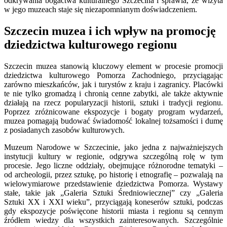
odkrywania bogactwa kulturalnego Szczecina i sprawia, że wizyta
w jego muzeach staje się niezapomnianym doświadczeniem.
Szczecin muzea i ich wpływ na promocję
dziedzictwa kulturowego regionu
Szczecin muzea stanowią kluczowy element w procesie promocji
dziedzictwa kulturowego Pomorza Zachodniego, przyciągając
zarówno mieszkańców, jak i turystów z kraju i zagranicy. Placówki
te nie tylko gromadzą i chronią cenne zabytki, ale także aktywnie
działają na rzecz popularyzacji historii, sztuki i tradycji regionu.
Poprzez zróżnicowane ekspozycje i bogaty program wydarzeń,
muzea pomagają budować świadomość lokalnej tożsamości i dumę
z posiadanych zasobów kulturowych.
Muzeum Narodowe w Szczecinie, jako jedna z najważniejszych
instytucji kultury w regionie, odgrywa szczególną rolę w tym
procesie. Jego liczne oddziały, obejmujące różnorodne tematyki –
od archeologii, przez sztukę, po historię i etnografię – pozwalają na
wielowymiarowe przedstawienie dziedzictwa Pomorza. Wystawy
stałe, takie jak „Galeria Sztuki Średniowiecznej” czy „Galeria
Sztuki XX i XXI wieku”, przyciągają koneserów sztuki, podczas
gdy ekspozycje poświęcone historii miasta i regionu są cennym
źródłem wiedzy dla wszystkich zainteresowanych. Szczególnie