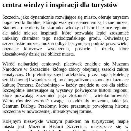
centra wiedzy i inspiracji dla turystów
Szczecin, jako dynamicznie rozwijające się miasto, oferuje turystom
bogactwo kulturalne, którego ważnym elementem są liczne muzea.
Stanowią one nie tylko skarbnice wiedzy o historii i sztuce regionu,
ale także miejsca inspiracji, które pozwalają lepiej zrozumieć
unikalny charakter tego nadodrzańskiego grodu. Odwiedzając
szczecińskie muzea, można odbyć fascynującą podróż przez wieki,
poznając kluczowe wydarzenia, postacie i dzieła, które
ukształtowały dzisiejsze oblicze miasta.
Wśród najbardziej cenionych placówek znajduje się Muzeum
Narodowe w Szczecinie, którego zbiory obejmują szeroki zakres
tematyczny. Od prehistorycznych artefaktów, przez bogatą kolekcję
sztuki dawnej i współczesnej, po etnograficzne eksponaty ukazujące
kulturę Pomorza Zachodniego – każdy znajdzie tu coś dla siebie.
Szczególnie interesujące są wystawy poświęcone historii regionu,
które pozwalają zrozumieć jego złożoność i wielokulturowość.
Warto również zwrócić uwagę na oddziały muzeum, takie jak
Centrum Dialogu Przełomy, które prezentuje powojenną historię
Szczecina w nowoczesnej, interaktywnej formie.
Kolejnym niezwykle ważnym punktem na turystycznej mapie
miasta jest Muzeum Historii Szczecina, mieszczące się w