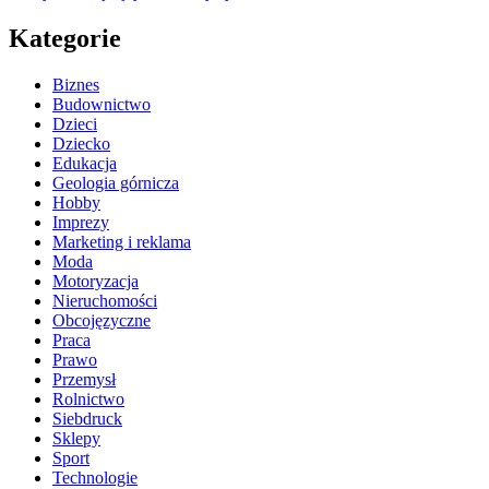
Kategorie
Biznes
Budownictwo
Dzieci
Dziecko
Edukacja
Geologia górnicza
Hobby
Imprezy
Marketing i reklama
Moda
Motoryzacja
Nieruchomości
Obcojęzyczne
Praca
Prawo
Przemysł
Rolnictwo
Siebdruck
Sklepy
Sport
Technologie