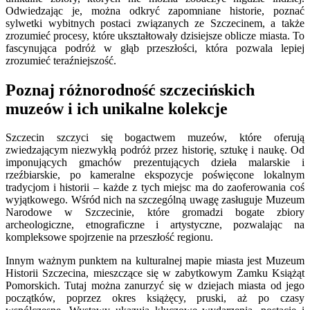
Odwiedzając je, można odkryć zapomniane historie, poznać
sylwetki wybitnych postaci związanych ze Szczecinem, a także
zrozumieć procesy, które ukształtowały dzisiejsze oblicze miasta. To
fascynująca podróż w głąb przeszłości, która pozwala lepiej
zrozumieć teraźniejszość.
Poznaj różnorodność szczecińskich
muzeów i ich unikalne kolekcje
Szczecin szczyci się bogactwem muzeów, które oferują
zwiedzającym niezwykłą podróż przez historię, sztukę i naukę. Od
imponujących gmachów prezentujących dzieła malarskie i
rzeźbiarskie, po kameralne ekspozycje poświęcone lokalnym
tradycjom i historii – każde z tych miejsc ma do zaoferowania coś
wyjątkowego. Wśród nich na szczególną uwagę zasługuje Muzeum
Narodowe w Szczecinie, które gromadzi bogate zbiory
archeologiczne, etnograficzne i artystyczne, pozwalając na
kompleksowe spojrzenie na przeszłość regionu.
Innym ważnym punktem na kulturalnej mapie miasta jest Muzeum
Historii Szczecina, mieszczące się w zabytkowym Zamku Książąt
Pomorskich. Tutaj można zanurzyć się w dziejach miasta od jego
początków, poprzez okres książęcy, pruski, aż po czasy