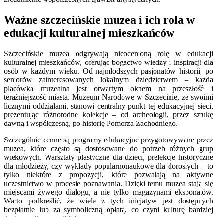
Ważne szczecińskie muzea i ich rola w
edukacji kulturalnej mieszkańców
Szczecińskie muzea odgrywają nieocenioną rolę w edukacji
kulturalnej mieszkańców, oferując bogactwo wiedzy i inspiracji dla
osób w każdym wieku. Od najmłodszych pasjonatów historii, po
seniorów zainteresowanych lokalnym dziedzictwem – każda
placówka muzealna jest otwartym oknem na przeszłość i
teraźniejszość miasta. Muzeum Narodowe w Szczecinie, ze swoimi
licznymi oddziałami, stanowi centralny punkt tej edukacyjnej sieci,
prezentując różnorodne kolekcje – od archeologii, przez sztukę
dawną i współczesną, po historię Pomorza Zachodniego.
Szczególnie cenne są programy edukacyjne przygotowywane przez
muzea, które często są dostosowane do potrzeb różnych grup
wiekowych. Warsztaty plastyczne dla dzieci, prelekcje historyczne
dla młodzieży, czy wykłady popularnonaukowe dla dorosłych – to
tylko niektóre z propozycji, które pozwalają na aktywne
uczestnictwo w procesie poznawania. Dzięki temu muzea stają się
miejscami żywego dialogu, a nie tylko magazynami eksponatów.
Warto podkreślić, że wiele z tych inicjatyw jest dostępnych
bezpłatnie lub za symboliczną opłatą, co czyni kulturę bardziej