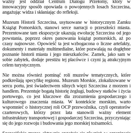
ważny jest oddział Centrum Dialogu Przełomy, który w
innowacyjny sposób opowiada o powojennych losach Szczecina,
angażując widza i skłaniając do refleksji.
Muzeum Historii Szczecina, usytuowane w historycznym Zamku
Książąt Pomorskich, stanowi serce narracji o przeszłości miasta.
Prezentowane tam ekspozycje ukazują ewolucję Szczecina od jego
powstania, poprzez okres panowania książąt pomorskich, aż po
czasy najnowsze. Opowieść ta jest wzbogacona o liczne artefakty,
dokumenty i materiały multimedialne, które pozwalają na dogłębne
poznanie historii miasta i jego mieszkańców. Zamek, jako sam w
sobie zabytek, dodaje prestiżu tej placówce i czyni ją atrakcyjnym
celem turystycznym.
Nie można również pominąć roli muzeów tematycznych, które
podkreślają specyfikę regionu. Muzeum Morskie, zlokalizowane w
sercu portu, jest świadectwem silnych więzi Szczecina z morzem i
handlem. Prezentuje bogatą historię żeglugi, budowy statków i życia
portowego, co jest kluczowe dla zrozumienia gospodarczego i
kulturowego znaczenia miasta. W kontekście morskim, warto
wspomnieć o historycznej roli OCP przewoźnika, czyli operatorów
czarterowych, którzy przez lata stanowili ważny element
infrastruktury transportowej i gospodarczej Szczecina, przyczyniając
się do jego rozwoju i budowania jego morskiej tożsamości.