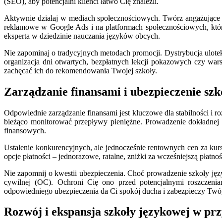
(SEO), aby potencjalni klienci łatwo Cię znaleźli.
Aktywnie działaj w mediach społecznościowych. Twórz angażujące tr
reklamowe w Google Ads i na platformach społecznościowych, które
eksperta w dziedzinie nauczania języków obcych.
Nie zapominaj o tradycyjnych metodach promocji. Dystrybucja ulote
organizacja dni otwartych, bezpłatnych lekcji pokazowych czy war
zachęcać ich do rekomendowania Twojej szkoły.
Zarządzanie finansami i ubezpieczenie szk
Odpowiednie zarządzanie finansami jest kluczowe dla stabilności i 
bieżąco monitorować przepływy pieniężne. Prowadzenie dokładnej
finansowych.
Ustalenie konkurencyjnych, ale jednocześnie rentownych cen za kur
opcje płatności – jednorazowe, ratalne, zniżki za wcześniejszą płatn
Nie zapomnij o kwestii ubezpieczenia. Choć prowadzenie szkoły ję
cywilnej (OC). Ochroni Cię ono przed potencjalnymi roszczeni
odpowiedniego ubezpieczenia da Ci spokój ducha i zabezpieczy Twój
Rozwój i ekspansja szkoły językowej w prz