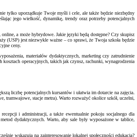
e tylko uporządkuje Twoje myśli i cele, ale także będzie niezbędny
lając jego wielkość, dynamikę, trendy oraz potrzeby potencjalnych
 online, a może hybrydowe. Jakie języki będą dostępne? Czy skupisz
daży (USP) jest niezwykle ważne – co sprawi, że Twoja szkoła będzie
cyjne ceny.
wyposażenia, materiałów dydaktycznych, marketing czy zatrudnienie
ch kosztach operacyjnych, takich jak czynsz, rachunki, wynagrodzenia
zą liczbę potencjalnych kursantów i ułatwia im dotarcie na zajęcia.
, tramwajowe, stacje metra). Warto rozważyć okolice szkół, uczelni,
ecepcji i administracji, a także ewentualnie pokoju socjalnego dla
i metod dydaktycznych. Warto, aby sale były wyposażone w tablice,
cześnie wskazują na zainteresowanie lokalnej społeczności edukacją?