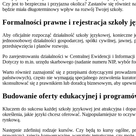
Czy jest to bezpieczna i przyjazna okolica? Zastanów się również
będzie miała długoterminowy wpływ na rozwój Twojej szkoły.
Formalności prawne i rejestracja szkoły j
Aby oficjalnie rozpocząć działalność szkoły językowej, konieczne 
jednoosobowej działalności gospodarczej, spółki cywilnej, jawnej,
przedsięwzięcia i planów rozwoju.
Po zarejestrowaniu działalności w Centralnej Ewidencji i Inform
Dotyczy to m.in. urzędu skarbowego (nadanie numeru NIP, wybór fo
Warto również zaznajomić się z przepisami dotyczącymi prowadzen
państwowych), często nie wymagają specjalnego zezwolenia kurator
skonsultować się z prawnikiem lub doradcą biznesowym, aby upewnić
Budowanie oferty edukacyjnej i programó
Kluczem do sukcesu każdej szkoły językowej jest atrakcyjna i dop
określenia, jakie języki chcesz oferować. Najpopularniejsze to oczyw
rynkową.
Następnie zdefiniuj rodzaje kursów. Czy będą to kursy ogólne, p
prawniczy), zajęcia konwersacyjne, warsztaty tematyczne, czy moż