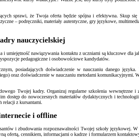
jących sprawi, że Twoja oferta będzie spójna i efektywna. Skup si
ktyczne – podręczniki, materiały autentyczne, gry językowe, multimed
adry nauczycielskiej
a i umiejętność nawiązywania kontaktu z uczniami są kluczowe dla jako
predyspozycje pedagogiczne i osobowościowe kandydatów.
icznym, posiadających doświadczenie w nauczaniu danego języka. M
go) oraz doświadczenie w nauczaniu metodami komunikacyjnymi. Ważn
dowego Twojej kadry. Organizuj regularne szkolenia wewnętrzne i 
im dostęp do nowoczesnych materiałów dydaktycznych i technologii. 
relacji z kursantami.
ternecie i offline
rsantów i zbudowania rozpoznawalności Twojej szkoły językowej. W 
rowną ofertą, cennikiem, informacjami o kadrze i formularzem kontak