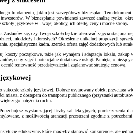
dnego fundamentu, jakim jest szczegółowy biznesplan. Ten dokument ni
 inwestorów. W biznesplanie powinieneś zawrzeć analizę rynku, okreś
ce szkoły językowe w Twojej okolicy, ich ofertę, ceny i mocne strony.
Zastanów się, czy Twoja szkoła będzie oferować zajęcia stacjonarne,
 dzieci, młodzieży i dorosłych? Określenie unikalnej propozycji sprze
ia, specjalistyczna kadra, szeroka oferta zajęć dodatkowych lub atrak
j koszty początkowe, takie jak wynajem i adaptacja lokalu, zakup 
antów, ceny zajęć i potencjalne dodatkowe usługi. Pamiętaj o bieżący
ocenić rentowność przedsięwzięcia i zaplanować strategię cenową.
 językowej
 sukcesie szkoły językowej. Dobrze usytuowany obiekt przyciąga więks
i miasta, z dostępem do transportu publicznego (przystanki autobusowe
większego natężenia ruchu.
rzebujesz wystarczającej liczby sal lekcyjnych, pomieszczenia dla r
entylowane, z możliwością aranżacji przestrzeni zgodnie z potrzebam
instytucje edukacyjne, które mogłyby stanowić konkurencję, ale jedno