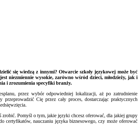
zielić się wiedzą z innymi? Otwarcie szkoły językowej może być
st niezmiennie wysokie, zarówno wśród dzieci, młodzieży, jak i
a i zrozumienia specyfiki branży.
splanu, przez wybór odpowiedniej lokalizacji, aż po zatrudnienie
y przeprowadzić Cię przez cały proces, dostarczając praktycznych
edsięwzięcia.
zrobić. Pomyśl o tym, jakie języki chcesz oferować, dla jakiej grupy
do certyfikatów, nauczaniu języka biznesowego, czy może oferować