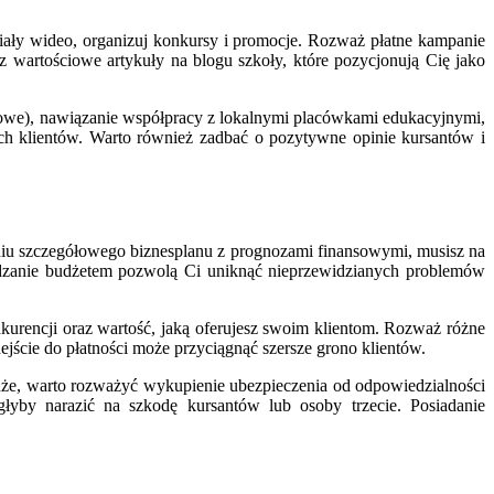
riały wideo, organizuj konkursy i promocje. Rozważ płatne kampanie
 wartościowe artykuły na blogu szkoły, które pozycjonują Cię jako
dlowe), nawiązanie współpracy z lokalnymi placówkami edukacyjnymi,
ych klientów. Warto również zadbać o pozytywne opinie kursantów i
zeniu szczegółowego biznesplanu z prognozami finansowymi, musisz na
ądzanie budżetem pozwolą Ci uniknąć nieprzewidzianych problemów
kurencji oraz wartość, jaką oferujesz swoim klientom. Rozważ różne
ejście do płatności może przyciągnąć szersze grono klientów.
nże, warto rozważyć wykupienie ubezpieczenia od odpowiedzialności
yby narazić na szkodę kursantów lub osoby trzecie. Posiadanie