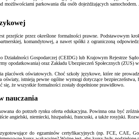
 nad możliwościami parkowania dla osób dojeżdżających samochodem.
ęzykowej
jest przejście przez określone formalności prawne. Podstawowym kro
 partnerskiej, komandytowej, a nawet spółki z ograniczoną odpowiedz
acji o Działalności Gospodarczej (CEIDG) lub Krajowym Rejestrze S
rmy opodatkowania) oraz Zakładu Ubezpieczeń Społecznych (ZUS) w c
ia placówek oświatowych. Choć szkoły językowe, które nie prowadz
a oświaty, istnieją pewne ogólne wymogi dotyczące bezpieczeństwa, 
 się, że wszystkie formalności zostały dopełnione prawidłowo.
w nauczania
asowana do potrzeb rynku oferta edukacyjna. Powinna ona być zróżn
iście angielski, niemiecki, hiszpański, francuski, a także rosyjski. R
rzygotowujące do egzaminów certyfikacyjnych (np. FCE, CAE, Goeth
e intensywne kursy wakacyjne? Ważne jest, aby kursy były podzielo