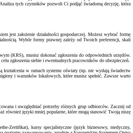
 Analiza tych czynników pozwoli Ci podjąć świadomą decyzję, która
kiem jest założenie działalności gospodarczej. Możesz wybrać formę
ialnością. Wybór formy prawnej zależy od Twoich preferencji, skali
ądowym (KRS), musisz dokonać zgłoszenia do odpowiednich urzędów.
elu zgłoszenia siebie i ewentualnych pracowników do ubezpieczeń.
ą kształcenia w ramach systemu oświaty (np. nie wydają świadectw
higieny i warunków lokalowych, które musisz spełnić. Zawsze warto
icowana i uwzględniać potrzeby różnych grup odbiorców. Zacznij od
ozważ również języki mniej popularne, które mogą stanowić Twoją niszę
e-Zertifikat), kursy specjalistyczne (język biznesowy, medyczny,
ne na poziomy zaawansowania, zgodnie z Europejskim Systemem Opisu