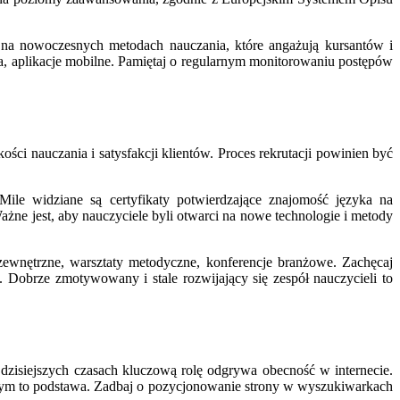
ę na nowoczesnych metodach nauczania, które angażują kursantów i
ia, aplikacje mobilne. Pamiętaj o regularnym monitorowaniu postępów
ści nauczania i satysfakcji klientów. Proces rekrutacji powinien być
ile widziane są certyfikaty potwierdzające znajomość języka na
e jest, aby nauczyciele byli otwarci na nowe technologie i metody
zewnętrzne, warsztaty metodyczne, konferencje branżowe. Zachęcaj
Dobrze zmotywowany i stale rozwijający się zespół nauczycieli to
dzisiejszych czasach kluczową rolę odgrywa obecność w internecie.
towym to podstawa. Zadbaj o pozycjonowanie strony w wyszukiwarkach