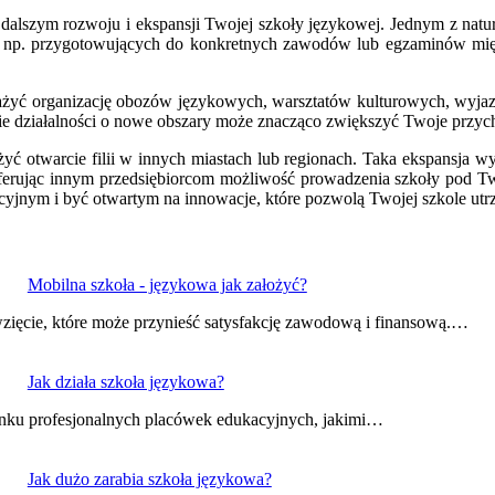
 dalszym rozwoju i ekspansji Twojej szkoły językowej. Jednym z natur
w, np. przygotowujących do konkretnych zawodów lub egzaminów mię
ażyć organizację obozów językowych, warsztatów kulturowych, wyjazd
ie działalności o nowe obszary może znacząco zwiększyć Twoje przyc
ważyć otwarcie filii w innych miastach lub regionach. Taka ekspansja
oferując innym przedsiębiorcom możliwość prowadzenia szkoły pod 
yjnym i być otwartym na innowacje, które pozwolą Twojej szkole utrz
Mobilna szkoła - językowa jak założyć?
ęwzięcie, które może przynieść satysfakcję zawodową i finansową.…
Jak działa szkoła językowa?
unku profesjonalnych placówek edukacyjnych, jakimi…
Jak dużo zarabia szkoła językowa?