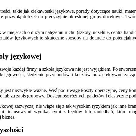
eści, takie jak ciekawostki językowe, porady dotyczące nauki, mate
 pozwolą dotrzeć do precyzyjnie określonej grupy docelowej. Twórz
k w miejscach o dużym natężeniu ruchu (szkoły, uczelnie, centra han
sztatów językowych to skuteczne sposoby na dotarcie do potencjaln
oły językowej
rozwoju każdej firmy, a szkoła językowa nie jest wyjątkiem. Po stwor
 księgowości, śledzenie przychodów i kosztów oraz efektywne zarz
sy jest niezwykle ważne. Weź pod uwagę koszty operacyjne, ceny kon
ość lub za zapis grupowy. Dostępność różnych pakietów i elastyczne pod
zykowej zazwyczaj nie wiąże się z tak wysokim ryzykiem jak inne bra
ami finansowymi wynikającymi z błędów lub zaniedbań, które mogł
 biznes.
yszłości