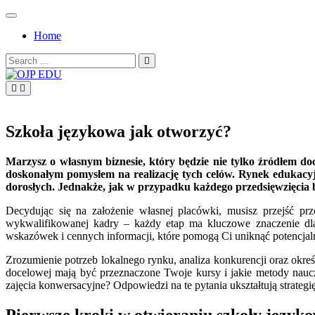
Skip
to
Home
content
Search
for:
OJP EDU
Szkoła językowa jak otworzyć?
Marzysz o własnym biznesie, który będzie nie tylko źródłem do
doskonałym pomysłem na realizację tych celów. Rynek edukacyjn
dorosłych. Jednakże, jak w przypadku każdego przedsięwzięcia 
Decydując się na założenie własnej placówki, musisz przejść prz
wykwalifikowanej kadry – każdy etap ma kluczowe znaczenie dla p
wskazówek i cennych informacji, które pomogą Ci uniknąć potencja
Zrozumienie potrzeb lokalnego rynku, analiza konkurencji oraz okreś
docelowej mają być przeznaczone Twoje kursy i jakie metody nauc
zajęcia konwersacyjne? Odpowiedzi na te pytania ukształtują strategi
Pierwsze kroki w otwieraniu szkoły język