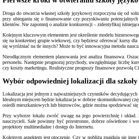
Droga do otwarcia własnej szkoły językowej rozpoczyna się od soli
przy ubieganiu się o finansowanie czy pozyskiwaniu potencjalnych
klientów. Nie zapomnij o analizie konkurencji – zidentyfikuj istnieją
Kolejnym kluczowym elementem jest określenie modelu biznesowego. 
się na konkretnej grupie wiekowej, czy będziesz oferować kursy dla
się wyróżniać na tle innych? Może to być innowacyjna metoda nauczan
Nieodłącznym elementem planowania jest analiza finansowa. Oszacu
personelu. Następnie prognozuj przychody, uwzględniając liczbę kurs
czy koszty marketingu. Realistyczne prognozy finansowe pozwolą Ci 
Wybór odpowiedniej lokalizacji dla szkoły
Lokalizacja jest jednym z najważniejszych czynników decydujących o
Idealnym miejscem będzie lokalizacja w dobrze skomunikowanej częśc
osiedli mieszkaniowych lub biurowców, gdzie można spodziewać się 
Przy wyborze lokalu zwróć uwagę na jego powierzchnię i układ. Pot
nauczycieli. Sale powinny być przestronne, dobrze oświetlone i w
projektory multimedialne i dostęp do Internetu.
Kolejnym aspektem jest otoczenie. Czy w pobliżu znajdują się inne 