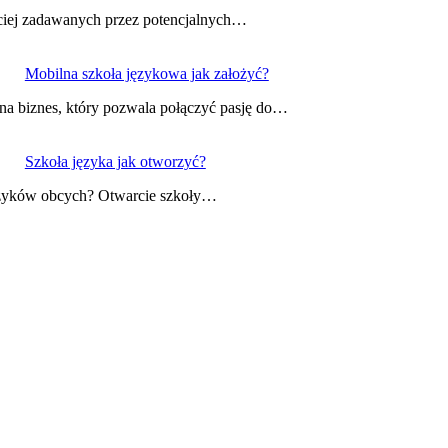
ęściej zadawanych przez potencjalnych…
Mobilna szkoła językowa jak założyć?
 na biznes, który pozwala połączyć pasję do…
Szkoła języka jak otworzyć?
 języków obcych? Otwarcie szkoły…