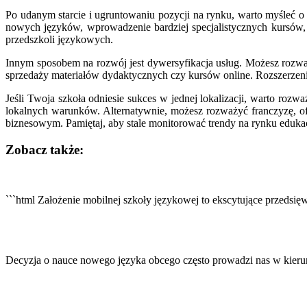
Po udanym starcie i ugruntowaniu pozycji na rynku, warto myśleć o
nowych języków, wprowadzenie bardziej specjalistycznych kursó
przedszkoli językowych.
Innym sposobem na rozwój jest dywersyfikacja usług. Możesz rozw
sprzedaży materiałów dydaktycznych czy kursów online. Rozszerzen
Jeśli Twoja szkoła odniesie sukces w jednej lokalizacji, warto roz
lokalnych warunków. Alternatywnie, możesz rozważyć franczyzę, 
biznesowym. Pamiętaj, aby stale monitorować trendy na rynku edukac
Zobacz także:
Nawigacja
wpisu
```html Założenie mobilnej szkoły językowej to ekscytujące przedsi
Decyzja o nauce nowego języka obcego często prowadzi nas w kier