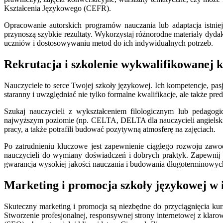
Kształcenia Językowego (CEFR).
Opracowanie autorskich programów nauczania lub adaptacja istnie
przynoszą szybkie rezultaty. Wykorzystaj różnorodne materiały dyda
uczniów i dostosowywaniu metod do ich indywidualnych potrzeb.
Rekrutacja i szkolenie wykwalifikowanej k
Nauczyciele to serce Twojej szkoły językowej. Ich kompetencje, pasj
staranny i uwzględniać nie tylko formalne kwalifikacje, ale także 
Szukaj nauczycieli z wykształceniem filologicznym lub pedagog
najwyższym poziomie (np. CELTA, DELTA dla nauczycieli angielskie
pracy, a także potrafili budować pozytywną atmosferę na zajęciach.
Po zatrudnieniu kluczowe jest zapewnienie ciągłego rozwoju zawo
nauczycieli do wymiany doświadczeń i dobrych praktyk. Zapewnij 
gwarancja wysokiej jakości nauczania i budowania długoterminowych 
Marketing i promocja szkoły językowej w in
Skuteczny marketing i promocja są niezbędne do przyciągnięcia ku
Stworzenie profesjonalnej, responsywnej strony internetowej z kla