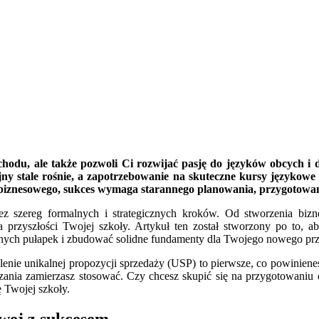
chodu, ale także pozwoli Ci rozwijać pasję do języków obcych i d
y stale rośnie, a zapotrzebowanie na skuteczne kursy językowe je
biznesowego, sukces wymaga starannego planowania, przygotowani
ez szereg formalnych i strategicznych kroków. Od stworzenia bizne
rzyszłości Twojej szkoły. Artykuł ten został stworzony po to, ab
lnych pułapek i zbudować solidne fundamenty dla Twojego nowego prz
lenie unikalnej propozycji sprzedaży (USP) to pierwsze, co powinieneś 
zania zamierzasz stosować. Czy chcesz skupić się na przygotowaniu 
ę Twojej szkoły.
owej z sukcesem