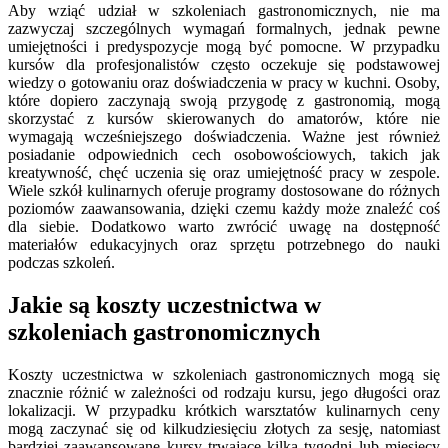
Aby wziąć udział w szkoleniach gastronomicznych, nie ma
zazwyczaj szczególnych wymagań formalnych, jednak pewne
umiejętności i predyspozycje mogą być pomocne. W przypadku
kursów dla profesjonalistów często oczekuje się podstawowej
wiedzy o gotowaniu oraz doświadczenia w pracy w kuchni. Osoby,
które dopiero zaczynają swoją przygodę z gastronomią, mogą
skorzystać z kursów skierowanych do amatorów, które nie
wymagają wcześniejszego doświadczenia. Ważne jest również
posiadanie odpowiednich cech osobowościowych, takich jak
kreatywność, chęć uczenia się oraz umiejętność pracy w zespole.
Wiele szkół kulinarnych oferuje programy dostosowane do różnych
poziomów zaawansowania, dzięki czemu każdy może znaleźć coś
dla siebie. Dodatkowo warto zwrócić uwagę na dostępność
materiałów edukacyjnych oraz sprzętu potrzebnego do nauki
podczas szkoleń.
Jakie są koszty uczestnictwa w
szkoleniach gastronomicznych
Koszty uczestnictwa w szkoleniach gastronomicznych mogą się
znacznie różnić w zależności od rodzaju kursu, jego długości oraz
lokalizacji. W przypadku krótkich warsztatów kulinarnych ceny
mogą zaczynać się od kilkudziesięciu złotych za sesję, natomiast
bardziej zaawansowane kursy trwające kilka tygodni lub miesięcy