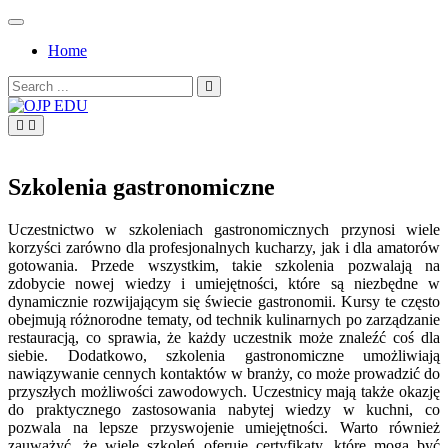
Skip
to
Home
content
Search
for:
OJP EDU
Szkolenia gastronomiczne
Uczestnictwo w szkoleniach gastronomicznych przynosi wiele
korzyści zarówno dla profesjonalnych kucharzy, jak i dla amatorów
gotowania. Przede wszystkim, takie szkolenia pozwalają na
zdobycie nowej wiedzy i umiejętności, które są niezbędne w
dynamicznie rozwijającym się świecie gastronomii. Kursy te często
obejmują różnorodne tematy, od technik kulinarnych po zarządzanie
restauracją, co sprawia, że każdy uczestnik może znaleźć coś dla
siebie. Dodatkowo, szkolenia gastronomiczne umożliwiają
nawiązywanie cennych kontaktów w branży, co może prowadzić do
przyszłych możliwości zawodowych. Uczestnicy mają także okazję
do praktycznego zastosowania nabytej wiedzy w kuchni, co
pozwala na lepsze przyswojenie umiejętności. Warto również
zauważyć, że wiele szkoleń oferuje certyfikaty, które mogą być