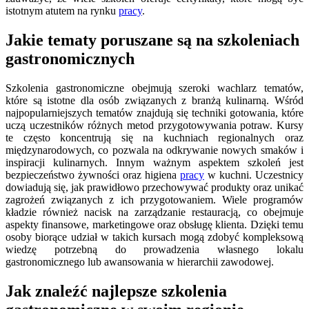
istotnym atutem na rynku
pracy
.
Jakie tematy poruszane są na szkoleniach
gastronomicznych
Szkolenia gastronomiczne obejmują szeroki wachlarz tematów,
które są istotne dla osób związanych z branżą kulinarną. Wśród
najpopularniejszych tematów znajdują się techniki gotowania, które
uczą uczestników różnych metod przygotowywania potraw. Kursy
te często koncentrują się na kuchniach regionalnych oraz
międzynarodowych, co pozwala na odkrywanie nowych smaków i
inspiracji kulinarnych. Innym ważnym aspektem szkoleń jest
bezpieczeństwo żywności oraz higiena
pracy
w kuchni. Uczestnicy
dowiadują się, jak prawidłowo przechowywać produkty oraz unikać
zagrożeń związanych z ich przygotowaniem. Wiele programów
kładzie również nacisk na zarządzanie restauracją, co obejmuje
aspekty finansowe, marketingowe oraz obsługę klienta. Dzięki temu
osoby biorące udział w takich kursach mogą zdobyć kompleksową
wiedzę potrzebną do prowadzenia własnego lokalu
gastronomicznego lub awansowania w hierarchii zawodowej.
Jak znaleźć najlepsze szkolenia