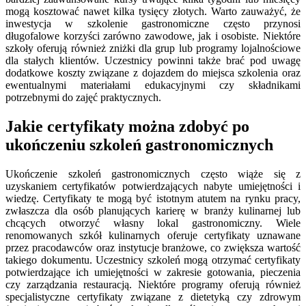
mogą kosztować nawet kilka tysięcy złotych. Warto zauważyć, że
inwestycja w szkolenie gastronomiczne często przynosi
długofalowe korzyści zarówno zawodowe, jak i osobiste. Niektóre
szkoły oferują również zniżki dla grup lub programy lojalnościowe
dla stałych klientów. Uczestnicy powinni także brać pod uwagę
dodatkowe koszty związane z dojazdem do miejsca szkolenia oraz
ewentualnymi materiałami edukacyjnymi czy składnikami
potrzebnymi do zajęć praktycznych.
Jakie certyfikaty można zdobyć po
ukończeniu szkoleń gastronomicznych
Ukończenie szkoleń gastronomicznych często wiąże się z
uzyskaniem certyfikatów potwierdzających nabyte umiejętności i
wiedzę. Certyfikaty te mogą być istotnym atutem na rynku pracy,
zwłaszcza dla osób planujących karierę w branży kulinarnej lub
chcących otworzyć własny lokal gastronomiczny. Wiele
renomowanych szkół kulinarnych oferuje certyfikaty uznawane
przez pracodawców oraz instytucje branżowe, co zwiększa wartość
takiego dokumentu. Uczestnicy szkoleń mogą otrzymać certyfikaty
potwierdzające ich umiejętności w zakresie gotowania, pieczenia
czy zarządzania restauracją. Niektóre programy oferują również
specjalistyczne certyfikaty związane z dietetyką czy zdrowym