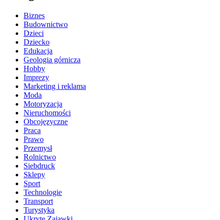
Biznes
Budownictwo
Dzieci
Dziecko
Edukacja
Geologia górnicza
Hobby
Imprezy
Marketing i reklama
Moda
Motoryzacja
Nieruchomości
Obcojęzyczne
Praca
Prawo
Przemysł
Rolnictwo
Siebdruck
Sklepy
Sport
Technologie
Transport
Turystyka
Ukryte Zajawki