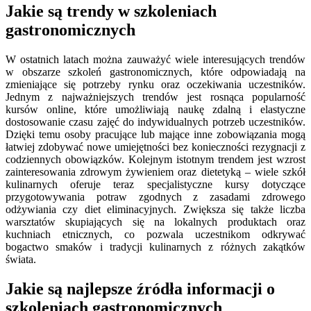
Jakie są trendy w szkoleniach
gastronomicznych
W ostatnich latach można zauważyć wiele interesujących trendów
w obszarze szkoleń gastronomicznych, które odpowiadają na
zmieniające się potrzeby rynku oraz oczekiwania uczestników.
Jednym z najważniejszych trendów jest rosnąca popularność
kursów online, które umożliwiają naukę zdalną i elastyczne
dostosowanie czasu zajęć do indywidualnych potrzeb uczestników.
Dzięki temu osoby pracujące lub mające inne zobowiązania mogą
łatwiej zdobywać nowe umiejętności bez konieczności rezygnacji z
codziennych obowiązków. Kolejnym istotnym trendem jest wzrost
zainteresowania zdrowym żywieniem oraz dietetyką – wiele szkół
kulinarnych oferuje teraz specjalistyczne kursy dotyczące
przygotowywania potraw zgodnych z zasadami zdrowego
odżywiania czy diet eliminacyjnych. Zwiększa się także liczba
warsztatów skupiających się na lokalnych produktach oraz
kuchniach etnicznych, co pozwala uczestnikom odkrywać
bogactwo smaków i tradycji kulinarnych z różnych zakątków
świata.
Jakie są najlepsze źródła informacji o
szkoleniach gastronomicznych