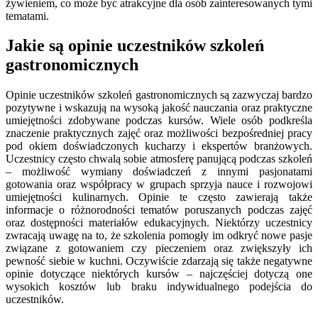
żywieniem, co może być atrakcyjne dla osób zainteresowanych tymi
tematami.
Jakie są opinie uczestników szkoleń
gastronomicznych
Opinie uczestników szkoleń gastronomicznych są zazwyczaj bardzo
pozytywne i wskazują na wysoką jakość nauczania oraz praktyczne
umiejętności zdobywane podczas kursów. Wiele osób podkreśla
znaczenie praktycznych zajęć oraz możliwości bezpośredniej pracy
pod okiem doświadczonych kucharzy i ekspertów branżowych.
Uczestnicy często chwalą sobie atmosferę panującą podczas szkoleń
– możliwość wymiany doświadczeń z innymi pasjonatami
gotowania oraz współpracy w grupach sprzyja nauce i rozwojowi
umiejętności kulinarnych. Opinie te często zawierają także
informacje o różnorodności tematów poruszanych podczas zajęć
oraz dostępności materiałów edukacyjnych. Niektórzy uczestnicy
zwracają uwagę na to, że szkolenia pomogły im odkryć nowe pasje
związane z gotowaniem czy pieczeniem oraz zwiększyły ich
pewność siebie w kuchni. Oczywiście zdarzają się także negatywne
opinie dotyczące niektórych kursów – najczęściej dotyczą one
wysokich kosztów lub braku indywidualnego podejścia do
uczestników.