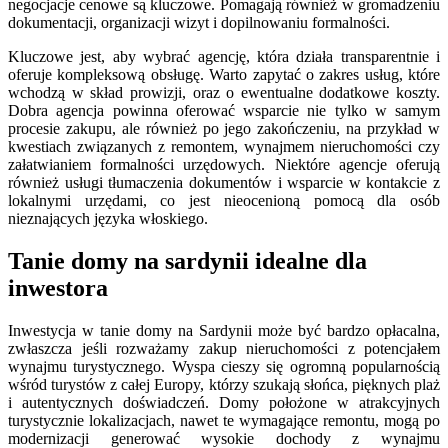
negocjacje cenowe są kluczowe. Pomagają również w gromadzeniu
dokumentacji, organizacji wizyt i dopilnowaniu formalności.
Kluczowe jest, aby wybrać agencję, która działa transparentnie i
oferuje kompleksową obsługę. Warto zapytać o zakres usług, które
wchodzą w skład prowizji, oraz o ewentualne dodatkowe koszty.
Dobra agencja powinna oferować wsparcie nie tylko w samym
procesie zakupu, ale również po jego zakończeniu, na przykład w
kwestiach związanych z remontem, wynajmem nieruchomości czy
załatwianiem formalności urzędowych. Niektóre agencje oferują
również usługi tłumaczenia dokumentów i wsparcie w kontakcie z
lokalnymi urzędami, co jest nieocenioną pomocą dla osób
nieznających języka włoskiego.
Tanie domy na sardynii idealne dla
inwestora
Inwestycja w tanie domy na Sardynii może być bardzo opłacalna,
zwłaszcza jeśli rozważamy zakup nieruchomości z potencjałem
wynajmu turystycznego. Wyspa cieszy się ogromną popularnością
wśród turystów z całej Europy, którzy szukają słońca, pięknych plaż
i autentycznych doświadczeń. Domy położone w atrakcyjnych
turystycznie lokalizacjach, nawet te wymagające remontu, mogą po
modernizacji generować wysokie dochody z wynajmu