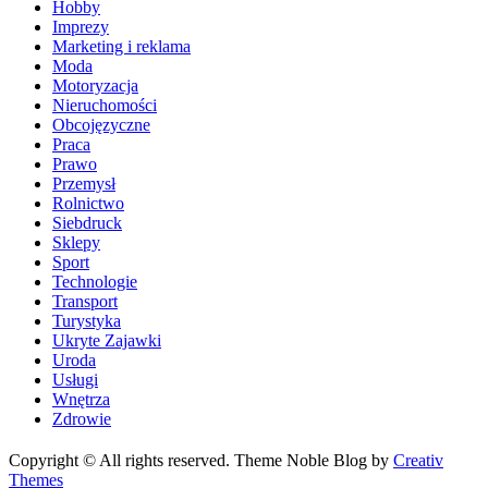
Hobby
Imprezy
Marketing i reklama
Moda
Motoryzacja
Nieruchomości
Obcojęzyczne
Praca
Prawo
Przemysł
Rolnictwo
Siebdruck
Sklepy
Sport
Technologie
Transport
Turystyka
Ukryte Zajawki
Uroda
Usługi
Wnętrza
Zdrowie
Copyright © All rights reserved. Theme Noble Blog by
Creativ
Themes