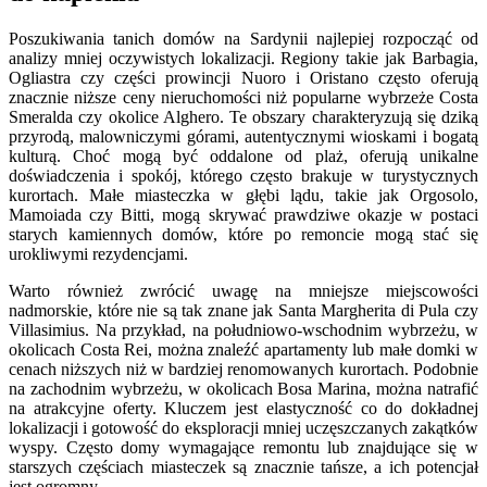
Poszukiwania tanich domów na Sardynii najlepiej rozpocząć od
analizy mniej oczywistych lokalizacji. Regiony takie jak Barbagia,
Ogliastra czy części prowincji Nuoro i Oristano często oferują
znacznie niższe ceny nieruchomości niż popularne wybrzeże Costa
Smeralda czy okolice Alghero. Te obszary charakteryzują się dziką
przyrodą, malowniczymi górami, autentycznymi wioskami i bogatą
kulturą. Choć mogą być oddalone od plaż, oferują unikalne
doświadczenia i spokój, którego często brakuje w turystycznych
kurortach. Małe miasteczka w głębi lądu, takie jak Orgosolo,
Mamoiada czy Bitti, mogą skrywać prawdziwe okazje w postaci
starych kamiennych domów, które po remoncie mogą stać się
urokliwymi rezydencjami.
Warto również zwrócić uwagę na mniejsze miejscowości
nadmorskie, które nie są tak znane jak Santa Margherita di Pula czy
Villasimius. Na przykład, na południowo-wschodnim wybrzeżu, w
okolicach Costa Rei, można znaleźć apartamenty lub małe domki w
cenach niższych niż w bardziej renomowanych kurortach. Podobnie
na zachodnim wybrzeżu, w okolicach Bosa Marina, można natrafić
na atrakcyjne oferty. Kluczem jest elastyczność co do dokładnej
lokalizacji i gotowość do eksploracji mniej uczęszczanych zakątków
wyspy. Często domy wymagające remontu lub znajdujące się w
starszych częściach miasteczek są znacznie tańsze, a ich potencjał
jest ogromny.