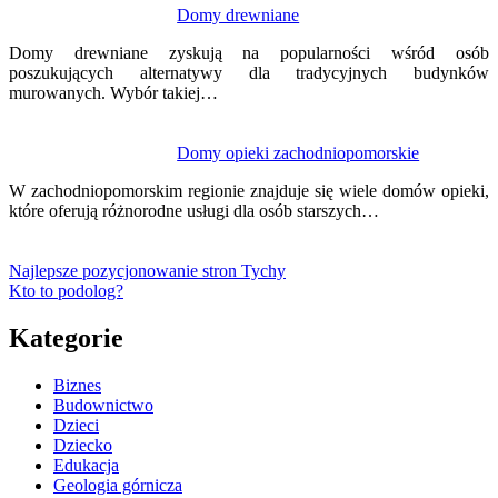
Domy drewniane
Domy drewniane zyskują na popularności wśród osób
poszukujących alternatywy dla tradycyjnych budynków
murowanych. Wybór takiej…
Domy opieki zachodniopomorskie
W zachodniopomorskim regionie znajduje się wiele domów opieki,
które oferują różnorodne usługi dla osób starszych…
Najlepsze pozycjonowanie stron Tychy
Kto to podolog?
Kategorie
Biznes
Budownictwo
Dzieci
Dziecko
Edukacja
Geologia górnicza