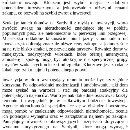
krótkoterminowego. Kluczem jest wybór miejsca z dobrym
potencjałem turystycznym, a jednocześnie z niższymi cenami
zakupu, co pozwoli na szybki zwrot z inwestycji.
Szukając tanich domów na Sardynii z myślą o inwestycji, warto
zwrócić uwagę na nieruchomości znajdujące się w pobliżu
popularnych plaż, ale niekoniecznie w pierwszej linii brzegowej.
Miasteczka oddalone kilkanaście minut jazdy samochodem od
morza często oferują znacznie niższe ceny zakupu, a jednocześnie
są na tyle blisko atrakcji, że przyciągają turystów. Również domy w
mniejszych, tradycyjnych wioskach, które oferują autentyczną
atmosferę i spokój, mogą być atrakcyjne dla specyficznej grupy
turystów szukających ucieczki od zgiełku. Kluczowe jest zbadanie
lokalnego rynku najmu i potencjalnego popytu.
Inwestycja w dom wymagający remontu może być szczególnie
korzystna. Po odpowiedniej modernizacji i umeblowaniu, taki dom
może zyskać na wartości i stać się bardziej atrakcyjny dla
potencjalnych najemców. Warto jednak dokładnie oszacować koszty
remontu i uwzględnić je w całkowitym budżecie inwestycji.
Agencje nieruchomości specjalizujące się w obsłudze inwestorów
mogą pomóc w znalezieniu odpowiednich nieruchomości, ocenie
ich potencjału wynajmu oraz w zarządzaniu najmem po zakupie.
Pamiętajmy również o obowiązujących przepisach dotyczących
wynajmu turystycznego na Sardynii, które mogą wymagać