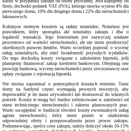
każdy w przypadku zakupu od osoby prywatnej. Jeśli kupujemy od
firmy, dochodzi podatek VAT (IVA), którego stawka wynosi 4% dla
pierwszego domu, 10% dla drugiego domu i 22% dla nieruchomości
luksusowych.
Kolejnym istotnym kosztem są opłaty notarialne. Notariusz jest
prawnikiem, który sporządza akt notarialny zakupu i dba o
legalność transakcji. Jego honorarium jest zazwyczaj ustalane
procentowo od wartości nieruchomości, ale nie może przekroczyć
określonych prawem limitów. Warto wcześniej poprosić o wycenę
usług notarialnych, aby mieć świadomość przyszłych wydatków.
Do tego dochodzą koszty związane z założeniem hipoteki, jeśli
planujemy finansować zakup kredytem bankowym. Obejmują one
prowizję bankową, wycenę nieruchomości przez rzeczoznawcę oraz
opłaty związane z rejestracją hipoteki.
Nie można zapominać o potencjalnych kosztach remontu. Tanie
domy na Sardynii często wymagają pewnych inwestycji, aby
doprowadzić je do stanu używalności lub dostosować do własnych
potrzeb. Koszty te mogą być bardzo zróżnicowane w zależności od
stanu technicznego nieruchomości i zakresu planowanych prac.
Warto uwzględnić w budżecie również koszty ewentualnych usług
agenta nieruchomości, który może pomóc w znalezieniu
odpowiedniej oferty i przeprowadzeniu przez proces zakupu.
Podsumowując, oprócz ceny zakupu, należy doliczyć około 10-15%