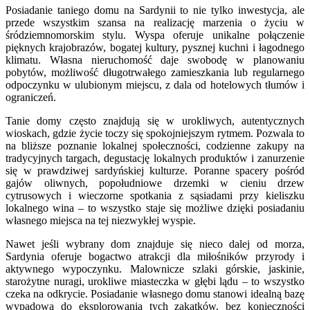
Posiadanie taniego domu na Sardynii to nie tylko inwestycja, ale
przede wszystkim szansa na realizację marzenia o życiu w
śródziemnomorskim stylu. Wyspa oferuje unikalne połączenie
pięknych krajobrazów, bogatej kultury, pysznej kuchni i łagodnego
klimatu. Własna nieruchomość daje swobodę w planowaniu
pobytów, możliwość długotrwałego zamieszkania lub regularnego
odpoczynku w ulubionym miejscu, z dala od hotelowych tłumów i
ograniczeń.
Tanie domy często znajdują się w urokliwych, autentycznych
wioskach, gdzie życie toczy się spokojniejszym rytmem. Pozwala to
na bliższe poznanie lokalnej społeczności, codzienne zakupy na
tradycyjnych targach, degustację lokalnych produktów i zanurzenie
się w prawdziwej sardyńskiej kulturze. Poranne spacery pośród
gajów oliwnych, popołudniowe drzemki w cieniu drzew
cytrusowych i wieczorne spotkania z sąsiadami przy kieliszku
lokalnego wina – to wszystko staje się możliwe dzięki posiadaniu
własnego miejsca na tej niezwykłej wyspie.
Nawet jeśli wybrany dom znajduje się nieco dalej od morza,
Sardynia oferuje bogactwo atrakcji dla miłośników przyrody i
aktywnego wypoczynku. Malownicze szlaki górskie, jaskinie,
starożytne nuragi, urokliwe miasteczka w głębi lądu – to wszystko
czeka na odkrycie. Posiadanie własnego domu stanowi idealną bazę
wypadową do eksplorowania tych zakątków, bez konieczności