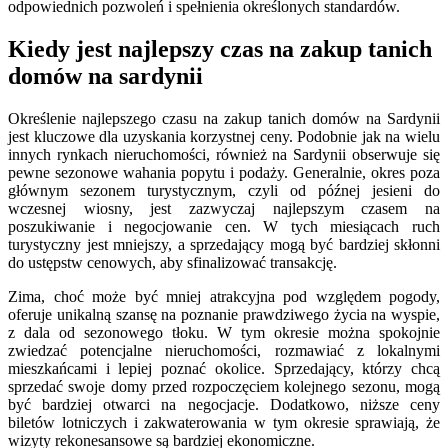
odpowiednich pozwoleń i spełnienia określonych standardów.
Kiedy jest najlepszy czas na zakup tanich
domów na sardynii
Określenie najlepszego czasu na zakup tanich domów na Sardynii
jest kluczowe dla uzyskania korzystnej ceny. Podobnie jak na wielu
innych rynkach nieruchomości, również na Sardynii obserwuje się
pewne sezonowe wahania popytu i podaży. Generalnie, okres poza
głównym sezonem turystycznym, czyli od późnej jesieni do
wczesnej wiosny, jest zazwyczaj najlepszym czasem na
poszukiwanie i negocjowanie cen. W tych miesiącach ruch
turystyczny jest mniejszy, a sprzedający mogą być bardziej skłonni
do ustępstw cenowych, aby sfinalizować transakcję.
Zima, choć może być mniej atrakcyjna pod względem pogody,
oferuje unikalną szansę na poznanie prawdziwego życia na wyspie,
z dala od sezonowego tłoku. W tym okresie można spokojnie
zwiedzać potencjalne nieruchomości, rozmawiać z lokalnymi
mieszkańcami i lepiej poznać okolice. Sprzedający, którzy chcą
sprzedać swoje domy przed rozpoczęciem kolejnego sezonu, mogą
być bardziej otwarci na negocjacje. Dodatkowo, niższe ceny
biletów lotniczych i zakwaterowania w tym okresie sprawiają, że
wizyty rekonesansowe są bardziej ekonomiczne.