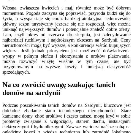
Wiosna, zwłaszcza kwiecień i maj, również może być dobrym
momentem. Pogoda zaczyna się poprawiać, przyroda budzi się do
życia, a wyspa staje się coraz bardziej atrakcyjna. Jednocześnie,
główny sezon turystyczny jeszcze się nie rozpoczął, więc można
uniknąć największych tłumów i potencjalnie znaleźć dobre oferty.
Lato, czyli okres od czerwca do sierpnia, jest zdecydowanie
najbardziej ruchliwym i najdroższym okresem na Sardynii. Ceny
nieruchomości mogą być wyższe, a konkurencja wśród kupujących
większa. Jeśli jednak priorytetem jest możliwość doświadczenia
wyspy w pełnym słońcu i skorzystania z uroków plażowania,
można rozważyć wizytę właśnie w tym czasie, ale być
przygotowanym na wyższe koszty i mniejszą elastyczność
sprzedających.
Na co zwrócić uwagę szukając tanich
domów na sardynii
Podczas poszukiwania tanich domów na Sardynii, kluczowe jest
dokładne zbadanie stanu technicznego nieruchomości. Stare
kamienne domy, choć urokliwe i często tańsze, mogą kryć w sobie
problemy związane z wilgociącią, stanem dachu, instalacjami
elektrycznymi i hydraulicznymi. Zawsze warto zabrać ze sobą na
oględziny kogoś z wiedzą techniczną lub zatrudnić lokalnego