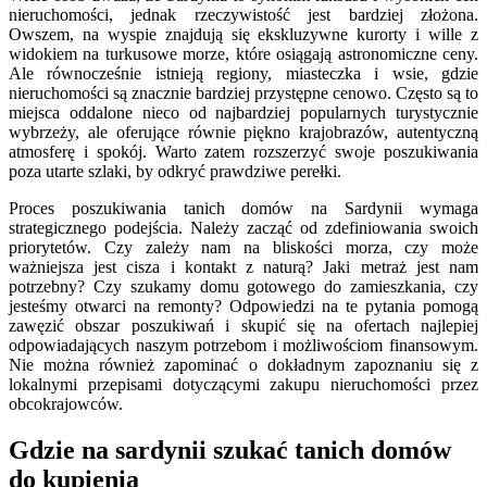
nieruchomości, jednak rzeczywistość jest bardziej złożona.
Owszem, na wyspie znajdują się ekskluzywne kurorty i wille z
widokiem na turkusowe morze, które osiągają astronomiczne ceny.
Ale równocześnie istnieją regiony, miasteczka i wsie, gdzie
nieruchomości są znacznie bardziej przystępne cenowo. Często są to
miejsca oddalone nieco od najbardziej popularnych turystycznie
wybrzeży, ale oferujące równie piękno krajobrazów, autentyczną
atmosferę i spokój. Warto zatem rozszerzyć swoje poszukiwania
poza utarte szlaki, by odkryć prawdziwe perełki.
Proces poszukiwania tanich domów na Sardynii wymaga
strategicznego podejścia. Należy zacząć od zdefiniowania swoich
priorytetów. Czy zależy nam na bliskości morza, czy może
ważniejsza jest cisza i kontakt z naturą? Jaki metraż jest nam
potrzebny? Czy szukamy domu gotowego do zamieszkania, czy
jesteśmy otwarci na remonty? Odpowiedzi na te pytania pomogą
zawęzić obszar poszukiwań i skupić się na ofertach najlepiej
odpowiadających naszym potrzebom i możliwościom finansowym.
Nie można również zapominać o dokładnym zapoznaniu się z
lokalnymi przepisami dotyczącymi zakupu nieruchomości przez
obcokrajowców.
Gdzie na sardynii szukać tanich domów
do kupienia