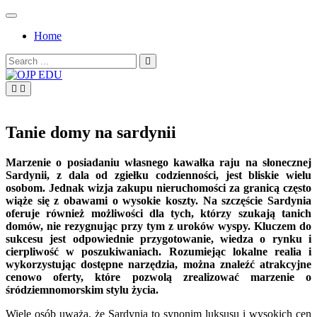
Skip
to
Home
content
Search
for:
OJP EDU
Tanie domy na sardynii
Marzenie o posiadaniu własnego kawałka raju na słonecznej
Sardynii, z dala od zgiełku codzienności, jest bliskie wielu
osobom. Jednak wizja zakupu nieruchomości za granicą często
wiąże się z obawami o wysokie koszty. Na szczęście Sardynia
oferuje również możliwości dla tych, którzy szukają tanich
domów, nie rezygnując przy tym z uroków wyspy. Kluczem do
sukcesu jest odpowiednie przygotowanie, wiedza o rynku i
cierpliwość w poszukiwaniach. Rozumiejąc lokalne realia i
wykorzystując dostępne narzędzia, można znaleźć atrakcyjne
cenowo oferty, które pozwolą zrealizować marzenie o
śródziemnomorskim stylu życia.
Wiele osób uważa, że Sardynia to synonim luksusu i wysokich cen