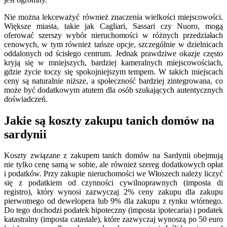
Nie można lekceważyć również znaczenia wielkości miejscowości.
Większe miasta, takie jak Cagliari, Sassari czy Nuoro, mogą
oferować szerszy wybór nieruchomości w różnych przedziałach
cenowych, w tym również tańsze opcje, szczególnie w dzielnicach
oddalonych od ścisłego centrum. Jednak prawdziwe okazje często
kryją się w mniejszych, bardziej kameralnych miejscowościach,
gdzie życie toczy się spokojniejszym tempem. W takich miejscach
ceny są naturalnie niższe, a społeczność bardziej zintegrowana, co
może być dodatkowym atutem dla osób szukających autentycznych
doświadczeń.
Jakie są koszty zakupu tanich domów na
sardynii
Koszty związane z zakupem tanich domów na Sardynii obejmują
nie tylko cenę samą w sobie, ale również szereg dodatkowych opłat
i podatków. Przy zakupie nieruchomości we Włoszech należy liczyć
się z podatkiem od czynności cywilnoprawnych (imposta di
registro), który wynosi zazwyczaj 2% ceny zakupu dla zakupu
pierwotnego od dewelopera lub 9% dla zakupu z rynku wtórnego.
Do tego dochodzi podatek hipoteczny (imposta ipotecaria) i podatek
katastralny (imposta catastale), które zazwyczaj wynoszą po 50 euro