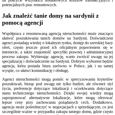
na pokrycie wszystkich dodatkowych kosztów transakcyjnych i
potencjalnych prac remontowych.
Jak znaleźć tanie domy na sardynii z
pomocą agencji
Współpraca z renomowaną agencją nieruchomości może znacząco
ułatwić poszukiwania tanich domów na Sardynii. Doświadczeni
agenci posiadają wiedzę o lokalnym rynku, dostęp do szerokiej bazy
ofert, często jeszcze przed ich oficjalnym pojawieniem się w
internecie, a także znajomość specyfiki prawnej i administracyjnej
procesu zakupu. Wybierając agencję, warto zwrócić uwagę na jej
specjalizację i doświadczenie na Sardynii. Dobrym wyborem będzie
agencja, która posiada biura zarówno w Polsce, jak i na samej
wyspie, co ułatwi komunikację i obsługę.
Agenci nieruchomości mogą pomóc w sprecyzowaniu kryteriów
poszukiwań, biorąc pod uwagę nie tylko budżet, ale również styl
życia, preferencje dotyczące lokalizacji i oczekiwania dotyczące
stanu technicznego nieruchomości. Dzięki swojej wiedzy mogą
zaproponować alternatywne lokalizacje, które mogą oferować
lepsze ceny przy zachowaniu pożądanych cech. Dodatkowo,
agencja może pośredniczyć w negocjacjach z sprzedającym, co jest
szczególnie ważne w przypadku zakupu taniego domu, gdzie często