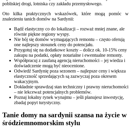
pobliskiej drogi, lotniska czy zakładu przemysłowego.
Oto kilka praktycznych wskazówek, które mogą pomóc w
znalezieniu tanich domów na Sardynii:
Bądź elastyczny co do lokalizacji – rozważ mniej znane, ale
równie piękne regiony wyspy.
Nie bój się domów wymagających remontu – często oferują
one najlepszy stosunek ceny do potencjału.
Przygotuj się na dodatkowe koszty – dolicz ok. 10-15% ceny
zakupu na podatki, opłaty notarialne i ewentualne remonty.
Współpracuj z zaufaną agencją nieruchomości – jej wiedza i
doświadczenie mogą być nieocenione.
Odwiedź Sardynię poza sezonem – najlepsze ceny i większa
elastyczność sprzedających są zazwyczaj poza okresem
wakacyjnym.
Dokładnie sprawdzaj stan techniczny i prawny nieruchomości
– nie lekceważ potencjalnych problemów.
Poznaj lokalny rynek wynajmu – jeśli planujesz inwestycję,
zbadaj popyt turystyczny.
Tanie domy na sardynii szansa na życie w
śródziemnomorskim stylu