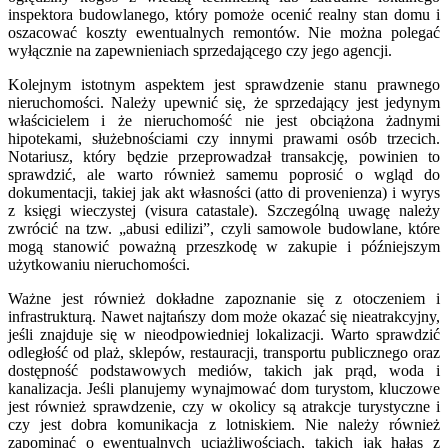
inspektora budowlanego, który pomoże ocenić realny stan domu i
oszacować koszty ewentualnych remontów. Nie można polegać
wyłącznie na zapewnieniach sprzedającego czy jego agencji.
Kolejnym istotnym aspektem jest sprawdzenie stanu prawnego
nieruchomości. Należy upewnić się, że sprzedający jest jedynym
właścicielem i że nieruchomość nie jest obciążona żadnymi
hipotekami, służebnościami czy innymi prawami osób trzecich.
Notariusz, który będzie przeprowadzał transakcję, powinien to
sprawdzić, ale warto również samemu poprosić o wgląd do
dokumentacji, takiej jak akt własności (atto di provenienza) i wyrys
z księgi wieczystej (visura catastale). Szczególną uwagę należy
zwrócić na tzw. „abusi edilizi”, czyli samowole budowlane, które
mogą stanowić poważną przeszkodę w zakupie i późniejszym
użytkowaniu nieruchomości.
Ważne jest również dokładne zapoznanie się z otoczeniem i
infrastrukturą. Nawet najtańszy dom może okazać się nieatrakcyjny,
jeśli znajduje się w nieodpowiedniej lokalizacji. Warto sprawdzić
odległość od plaż, sklepów, restauracji, transportu publicznego oraz
dostępność podstawowych mediów, takich jak prąd, woda i
kanalizacja. Jeśli planujemy wynajmować dom turystom, kluczowe
jest również sprawdzenie, czy w okolicy są atrakcje turystyczne i
czy jest dobra komunikacja z lotniskiem. Nie należy również
zapominać o ewentualnych uciążliwościach, takich jak hałas z