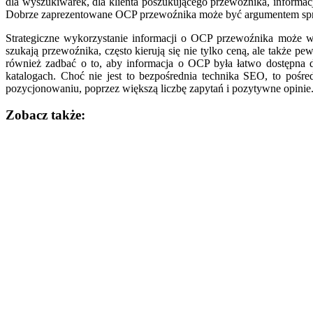
dla wyszukiwarek, dla klienta poszukującego przewoźnika, informa
Dobrze zaprezentowane OCP przewoźnika może być argumentem sprze
Strategiczne wykorzystanie informacji o OCP przewoźnika może wp
szukają przewoźnika, często kierują się nie tylko ceną, ale także
również zadbać o to, aby informacja o OCP była łatwo dostępna 
katalogach. Choć nie jest to bezpośrednia technika SEO, to poś
pozycjonowaniu, poprzez większą liczbę zapytań i pozytywne opinie
Zobacz także:
Nawigacja
wpisu