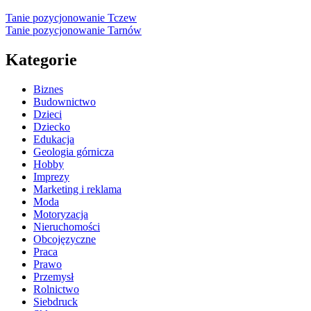
Tanie pozycjonowanie Tczew
Tanie pozycjonowanie Tarnów
Kategorie
Biznes
Budownictwo
Dzieci
Dziecko
Edukacja
Geologia górnicza
Hobby
Imprezy
Marketing i reklama
Moda
Motoryzacja
Nieruchomości
Obcojęzyczne
Praca
Prawo
Przemysł
Rolnictwo
Siebdruck