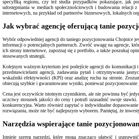
specyfiką regionu, czy też studia przypadków pokazujące, jak p
udostępniania w mediach społecznościowych i budowania relacji z
internetowych, na przykład od partnerów biznesowych, lokalnych orga
Jak wybrać agencję oferującą tanie pozyc
Wybór odpowiedniej agencji do taniego pozycjonowania Chojnice jes
informacji o potencjalnych partnerach. Zwróć uwagę na agencje, kt
ich strony internetowe, zapoznaj się z portfolio, a także poszukaj op
stosowanych strategii.
Kolejnym ważnym kryterium jest podejście agencji do komunikacji 
przedstawicielami agencji, zadawania pytań i otrzymywania jasn
wskaźniki efektywności (KPI) oraz analizę ruchu na stronie. Zrozum
obiecują szybkie i gwarantowane wyniki, ponieważ pozycjonowanie 
Cena jest oczywiście istotnym czynnikiem, ale nie powinna być jedy
uczciwy stosunek jakości do ceny i potrafi uzasadnić swoje stawki.
konkurencyjna. Warto również zapytać o indywidualne dopasowanie s
rozwiązania, może nie być najlepszym wyborem. Pamiętaj, że inwest
Narzędzia wspierające tanie pozycjonowan
Istnieje szereg narzędzi, które mogą znacząco ułatwić i uspraw