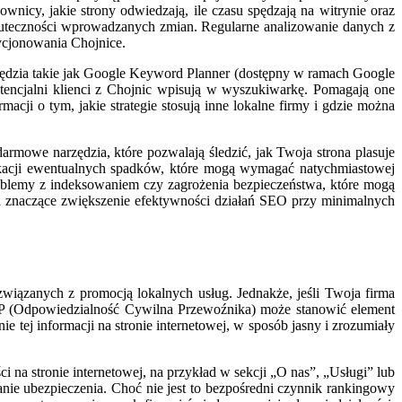
wnicy, jakie strony odwiedzają, ile czasu spędzają na witrynie oraz
 skuteczności wprowadzanych zmian. Regularne analizowanie danych z
ycjonowania Chojnice.
zędzia takie jak Google Keyword Planner (dostępny w ramach Google
tencjalni klienci z Chojnic wpisują w wyszukiwarkę. Pomagają one
cji o tym, jakie strategie stosują inne lokalne firmy i gdzie można
rmowe narzędzia, które pozwalają śledzić, jak Twoja strona plasuje
ikacji ewentualnych spadków, które mogą wymagać natychmiastowej
roblemy z indeksowaniem czy zagrożenia bezpieczeństwa, które mogą
a znaczące zwiększenie efektywności działań SEO przy minimalnych
ązanych z promocją lokalnych usług. Jednakże, jeśli Twoja firma
 OCP (Odpowiedzialność Cywilna Przewoźnika) może stanowić element
tej informacji na stronie internetowej, w sposób jasny i zrozumiały
a stronie internetowej, na przykład w sekcji „O nas”, „Usługi” lub
nie ubezpieczenia. Choć nie jest to bezpośredni czynnik rankingowy