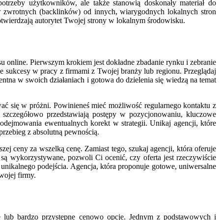
potrzeby użytkowników, ale także stanowią doskonały materiał do
w zwrotnych (backlinków) od innych, wiarygodnych lokalnych stron
otwierdzają autorytet Twojej strony w lokalnym środowisku.
 online. Pierwszym krokiem jest dokładne zbadanie rynku i zebranie
 sukcesy w pracy z firmami z Twojej branży lub regionu. Przeglądaj
arentna w swoich działaniach i gotowa do dzielenia się wiedzą na temat
ać się w próżni. Powinieneś mieć możliwość regularnego kontaktu z
re szczegółowo przedstawiają postępy w pozycjonowaniu, kluczowe
podejmowania ewentualnych korekt w strategii. Unikaj agencji, które
rzebieg z absolutną pewnością.
j ceny za wszelką cenę. Zamiast tego, szukaj agencji, która oferuje
 są wykorzystywane, pozwoli Ci ocenić, czy oferta jest rzeczywiście
unikalnego podejścia. Agencja, która proponuje gotowe, uniwersalne
ojej firmy.
owe lub bardzo przystępne cenowo opcje. Jednym z podstawowych i