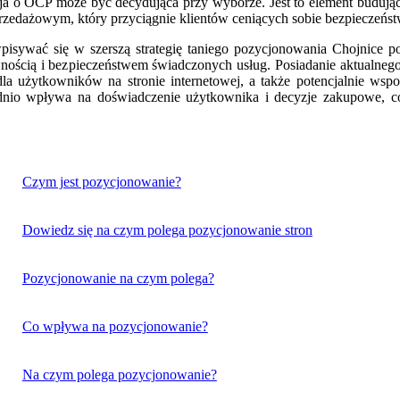
cja o OCP może być decydująca przy wyborze. Jest to element budując
dażowym, który przyciągnie klientów ceniących sobie bezpieczeństw
isywać się w szerszą strategię taniego pozycjonowania Chojnice p
 pewnością i bezpieczeństwem świadczonych usług. Posiadanie aktualn
dla użytkowników na stronie internetowej, a także potencjalnie w
rednio wpływa na doświadczenie użytkownika i decyzje zakupowe, c
.
Czym jest pozycjonowanie?
Dowiedz się na czym polega pozycjonowanie stron
Pozycjonowanie na czym polega?
Co wpływa na pozycjonowanie?
Na czym polega pozycjonowanie?