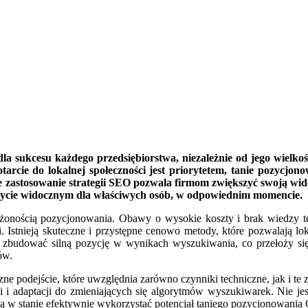
la sukcesu każdego przedsiębiorstwa, niezależnie od jego wielkoś
tarcie do lokalnej społeczności jest priorytetem, tanie pozycjo
zastosowanie strategii SEO pozwala firmom zwiększyć swoją wido
 o bycie widocznym dla właściwych osób, w odpowiednim momencie.
żonością pozycjonowania. Obawy o wysokie koszty i brak wiedzy techn
 Istnieją skuteczne i przystępne cenowo metody, które pozwalają l
 zbudować silną pozycję w wynikach wyszukiwania, co przełoży się n
ów.
ne podejście, które uwzględnia zarówno czynniki techniczne, jak i te 
i i adaptacji do zmieniających się algorytmów wyszukiwarek. Nie jes
będą w stanie efektywnie wykorzystać potencjał taniego pozycjonowani