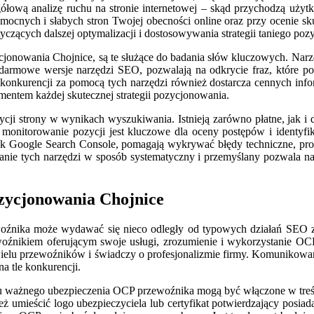
łową analizę ruchu na stronie internetowej – skąd przychodzą użytko
cji mocnych i słabych stron Twojej obecności online oraz przy ocenie
zących dalszej optymalizacji i dostosowywania strategii taniego poz
ycjonowania Chojnice, są te służące do badania słów kluczowych. Nar
darmowe wersje narzędzi SEO, pozwalają na odkrycie fraz, które po
onkurencji za pomocą tych narzędzi również dostarcza cennych informa
entem każdej skutecznej strategii pozycjonowania.
i strony w wynikach wyszukiwania. Istnieją zarówno płatne, jak i da
 monitorowanie pozycji jest kluczowe dla oceny postępów i identyf
ie jak Google Search Console, pomagają wykrywać błędy techniczne, p
nie tych narzędzi w sposób systematyczny i przemyślany pozwala n
zycjonowania Chojnice
oźnika może wydawać się nieco odległy od typowych działań SEO zwi
 przewoźnikiem oferującym swoje usługi, zrozumienie i wykorzystanie
elu przewoźników i świadczy o profesjonalizmie firmy. Komunikowanie 
a tle konkurencji.
 ważnego ubezpieczenia OCP przewoźnika mogą być włączone w treści n
umieścić logo ubezpieczyciela lub certyfikat potwierdzający posiada