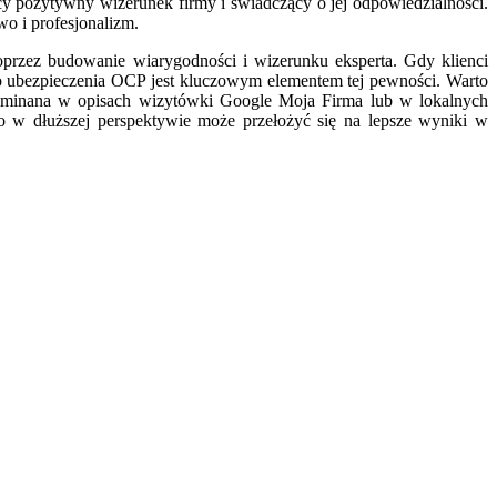
y pozytywny wizerunek firmy i świadczący o jej odpowiedzialności.
o i profesjonalizm.
oprzez budowanie wiarygodności i wizerunku eksperta. Gdy klienci
ego ubezpieczenia OCP jest kluczowym elementem tej pewności. Warto
spominana w opisach wizytówki Google Moja Firma lub w lokalnych
o w dłuższej perspektywie może przełożyć się na lepsze wyniki w