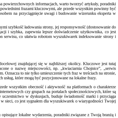
na powierzchownych informacjach, warto tworzyć artykuły, poradniki
 odpowiednimi frazami kluczowymi, ale przede wszystkim powinny być
posobem na przyciągnięcie uwagi i budowanie wizerunku eksperta w
nymi szybkość ładowania strony, jej responsywność (dostosowanie do
acji i szybka, zapewnia lepsze doświadczenie użytkownika, co jest
n serwisu, co ułatwia robotom wyszukiwarek indeksowanie strony i
lowej znajdującej się w najbliższej okolicy. Kluczowe jest tutaj
cone o nazwę miejscowości, np. „kwiaciarnia Chojnice”, „serwis
Oznacza to nie tylko umieszczenie tych fraz w treściach na stronie,
h usług, które mogą być pozycjonowane na lokalne frazy.
rzede wszystkim obecność i aktywność na platformach o charakterze
internetowych czy grupach na portalach społecznościowych, które są
e uczestnictwo w dyskusjach, buduje świadomość marki i przyciąga
 w sieci, co jest sygnałem dla wyszukiwarek o wiarygodności Twojej
 opisujące lokalne wydarzenia, poradniki związane z Twoją branżą i