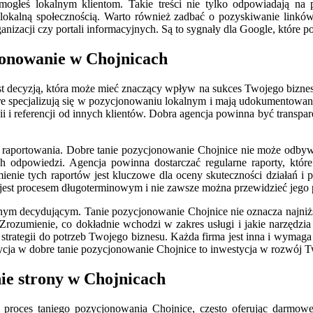
omogłeś lokalnym klientom. Takie treści nie tylko odpowiadają na 
 lokalną społecznością. Warto również zadbać o pozyskiwanie linkó
nizacji czy portali informacyjnych. Są to sygnały dla Google, które p
jonowanie w Chojnicach
t decyzją, która może mieć znaczący wpływ na sukces Twojego biznesu
óre specjalizują się w pozycjonowaniu lokalnym i mają udokumentowane
inii i referencji od innych klientów. Dobra agencja powinna być transp
i raportowania. Dobre tanie pozycjonowanie Chojnice nie może odbyw
ych odpowiedzi. Agencja powinna dostarczać regularne raporty, któ
ienie tych raportów jest kluczowe dla oceny skuteczności działań i 
jest procesem długoterminowym i nie zawsze można przewidzieć jego p
nym decydującym. Tanie pozycjonowanie Chojnice nie oznacza najniższe
 Zrozumienie, co dokładnie wchodzi w zakres usługi i jakie narzędzia
trategii do potrzeb Twojego biznesu. Każda firma jest inna i wymaga 
ycja w dobre tanie pozycjonowanie Chojnice to inwestycja w rozwój Tw
ie strony w Chojnicach
nić proces taniego pozycjonowania Chojnice, często oferując darm