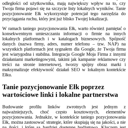
odległości od użytkownika, mają największy wpływ na to, czy
Twoja firma pojawi się na szczycie listy lokalnych wyników. Tanie
pozycjonowanie Ełk wykorzystuje potencjał tego narzędzia do
przyciągania ruchu, który jest już blisko Twojej lokalizacji.
W ramach taniego pozycjonowania Ełk, warto również pamiętać o
konsekwentnym umieszczaniu informacji o firmie na innych
lokalnych platformach i w katalogach biznesowych. Spójność
danych (nazwa firmy, adres, numer telefonu – tzw. NAP) na
wszystkich platformach jest sygnałem dla Google, że Twoja firma
jest wiarygodna i stabilna. Integracja Google Moja Firma z innymi
działaniami marketingowymi, takimi jak kampanie reklamowe czy
treści na stronie internetowej, tworzy spójny obraz marki i
maksymalizuje efektywność działań SEO w lokalnym kontekście
Ełku.
Tanie pozycjonowanie Ełk poprzez
wartościowe linki i lokalne partnerstwa
Budowanie profilu linków zwrotnych jest jednym z
najważniejszych, choć często kosztownych, elementów
pozycjonowania. Jednakże, w kontekście taniego pozycjonowania
Ełk, można zastosować strategie, które skupiają się na jakości, a nie
na ilości, i które są bardziej dostępne budżetowo. Kluczem jest