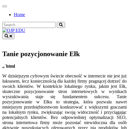
Skip
to
Home
content
Search
for:
OJP EDU
Tanie pozycjonowanie Ełk
„`html
W dzisiejszym cyfrowym świecie obecność w internecie nie jest już
luksusem, lecz koniecznością dla każdej firmy pragnącej dotrzeć do
swoich klientów. W kontekście lokalnego rynku, jakim jest Ełk,
skuteczne pozycjonowanie stron internetowych w wynikach
wyszukiwania staje się fundamentem sukcesu. Tanie
pozycjonowanie w Ełku to strategia, która pozwala nawet
mniejszym przedsiębiorstwom konkurować z większymi graczami
na lokalnym rynku, zwiększając swoją widoczność i przyciągając
potencjalnych klientów. Bez odpowiedniej optymalizacji SEO,
strona internetowa firmy może pozostać niewidoczna dla osób
aktywnie poszukujących oferowanych przez nią produktów lub