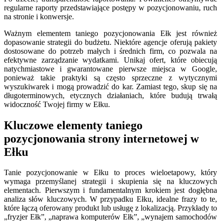
regularne raporty przedstawiające postępy w pozycjonowaniu, ruch
na stronie i konwersje.
Ważnym elementem taniego pozycjonowania Ełk jest również
dopasowanie strategii do budżetu. Niektóre agencje oferują pakiety
dostosowane do potrzeb małych i średnich firm, co pozwala na
efektywne zarządzanie wydatkami. Unikaj ofert, które obiecują
natychmiastowe i gwarantowane pierwsze miejsca w Google,
ponieważ takie praktyki są często sprzeczne z wytycznymi
wyszukiwarek i mogą prowadzić do kar. Zamiast tego, skup się na
długoterminowych, etycznych działaniach, które budują trwałą
widoczność Twojej firmy w Ełku.
Kluczowe elementy taniego
pozycjonowania strony internetowej w
Ełku
Tanie pozycjonowanie w Ełku to proces wieloetapowy, który
wymaga przemyślanej strategii i skupienia się na kluczowych
elementach. Pierwszym i fundamentalnym krokiem jest dogłębna
analiza słów kluczowych. W przypadku Ełku, idealne frazy to te,
które łączą oferowany produkt lub usługę z lokalizacją. Przykłady to
„fryzjer Ełk”, „naprawa komputerów Ełk”, „wynajem samochodów