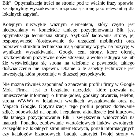
Ełk”. Optymalizacja treści na stronie pod te właśnie frazy sprawia,
że algorytmy wyszukiwarek rozpoznają stronę jako relewantną dla
lokalnych zapytań.
Kolejnym niezwykle ważnym elementem, który często jest
niedoceniany w kontekście taniego pozycjonowania Ełk, jest
optymalizacja techniczna strony. Szybkość ładowania strony, jej
responsywność (dostosowanie do urządzeń mobilnych) oraz
poprawna struktura techniczna mają ogromny wpływ na pozycję w
wynikach wyszukiwania. Google ceni strony, które oferują
użytkownikom pozytywne doświadczenia, a wolno ładująca się lub
źle wyświetlająca się strona na telefonie z pewnością takiego
doświadczenia nie zapewni. Dbanie o te aspekty techniczne jest
inwestycją, która procentuje w dłuższej perspektywie.
Nie można również zapominać o znaczeniu profilu firmy w Google
Moja Firma. Jest to bezpłatne narzędzie, które pozwala na
umieszczenie informacji o firmie (adres, godziny otwarcia, telefon,
strona WWW) w lokalnych wynikach wyszukiwania oraz na
Mapach Google. Optymalizacja tego profilu poprzez dodawanie
zdjęć, odpowiedzi na opinie i regularne aktualizacje jest kluczowa
dla taniego pozycjonowania Ełk i zwiększenia widoczności na
mapach. Ponadto, zdobywanie wartościowych linków zwrotnych,
szczególnie z lokalnych stron internetowych, portali informacyjnych
czy katalogów biznesowych, buduje autorytet Twojej strony w