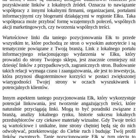
pozyskiwanie linków z lokalnych źródeł. Oznacza to nawiązanie
współpracy z innymi lokalnymi firmami, organizacjami, portalami
informacyjnymi czy blogerami działającymi w regionie Ełku. Taka
współpraca może przybrać formę wzajemnych poleceń, wspólnych
akcji marketingowych, czy tworzenia wspólnych treści.
Wartościowe linki dla taniego pozycjonowania Ełk to przede
wszystkim te, które pochodzą ze stron o wysokim autorytecie i są
tematycznie powiązane z Twoją branżą. Link z lokalnego portalu
informacyjnego relacjonującego wydarzenia w Ełku, który
prowadzi do strony Twojego sklepu, jest znacznie cenniejszy niż
dziesięć linków z przypadkowych, zagranicznych stron. Budowanie
takich relacji wymaga czasu i zaangażowania, ale jest to inwestycja,
która przynosi długoterminowe korzyści w postaci zwiększonej
wiarygodności Twojej strony w oczach wyszukiwarek i
potencjalnych klientów.
Innym aspektem taniego pozycjonowania Ełk, który wykorzystuje
potencjał linkowania, jest tworzenie angażujących treści, które
naturalnie przyciągają linki. Mogą to być poradniki związane z
branżą, analizy lokalnego rynku, historie sukcesu lokalnych
przedsiębiorców czy ciekawe materiały wizualne. Gdy Twoje treści
są wartościowe i unikalne, inne strony chętniej będą się do nich
odwoływać, przekierowując do Ciebie ruch i budując Twój profil
linków zwrotnych. Tanie pozycjonowanie Ełk w tym ujęciu to