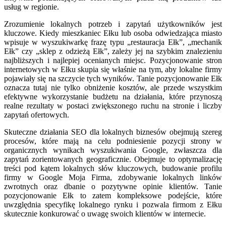
usług w regionie.
Zrozumienie lokalnych potrzeb i zapytań użytkowników jest
kluczowe. Kiedy mieszkaniec Ełku lub osoba odwiedzająca miasto
wpisuje w wyszukiwarkę frazę typu „restauracja Ełk”, „mechanik
Ełk” czy „sklep z odzieżą Ełk”, zależy jej na szybkim znalezieniu
najbliższych i najlepiej ocenianych miejsc. Pozycjonowanie stron
internetowych w Ełku skupia się właśnie na tym, aby lokalne firmy
pojawiały się na szczycie tych wyników. Tanie pozycjonowanie Ełk
oznacza tutaj nie tylko obniżenie kosztów, ale przede wszystkim
efektywne wykorzystanie budżetu na działania, które przynoszą
realne rezultaty w postaci zwiększonego ruchu na stronie i liczby
zapytań ofertowych.
Skuteczne działania SEO dla lokalnych biznesów obejmują szereg
procesów, które mają na celu podniesienie pozycji strony w
organicznych wynikach wyszukiwania Google, zwłaszcza dla
zapytań zorientowanych geograficznie. Obejmuje to optymalizację
treści pod kątem lokalnych słów kluczowych, budowanie profilu
firmy w Google Moja Firma, zdobywanie lokalnych linków
zwrotnych oraz dbanie o pozytywne opinie klientów. Tanie
pozycjonowanie Ełk to zatem kompleksowe podejście, które
uwzględnia specyfikę lokalnego rynku i pozwala firmom z Ełku
skutecznie konkurować o uwagę swoich klientów w internecie.