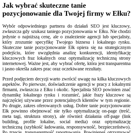
Jak wybrać skuteczne tanie
pozycjonowanie dla Twojej firmy w Ełku?
Wybór odpowiedniego partnera do działań SEO jest kluczowy,
zwłaszcza gdy szukasz taniego pozycjonowania w Ełku. Nie chodzi
jedynie o najniższą cenę, ale o znalezienie agencji lub specjalisty,
który zrozumie specyfikę Twojego biznesu i lokalnego rynku.
Skuteczne tanie pozycjonowanie Ełk opiera się na strategicznym
podejściu, które uwzględnia analizę konkurencji, identyfikację
kluczowych fraz lokalnych oraz optymalizację techniczną strony
internetowej. Ważne jest, aby wybrać ofertę, która jest transparentna
i jasno określa zakres prac oraz oczekiwane rezultaty.
Przed podjęciem decyzji warto zwrócić uwagę na kilka kluczowych
aspektów. Po pierwsze, doświadczenie agencji w pracy z lokalnymi
firmami, zwłaszcza z Ełku i okolic. Specjalista SEO powinien znać
dynamikę lokalnego rynku i rozumieć, jakie frazy kluczowe są
najczęściej używane przez potencjalnych klientów w tym regionie.
Po drugie, zakres oferowanych usług. Dobre tanie pozycjonowanie
Ełk powinno obejmować nie tylko optymalizację on-page (treść,
meta tagi, struktura strony), ale również działania off-page (link
building, profile lokalne, social media) oraz optymalizację
techniczną (szybkość ładowania, responsywność, bezpieczeństwo).
Po trzecie, transparentność raportowania. Powinieneś otrzymywać