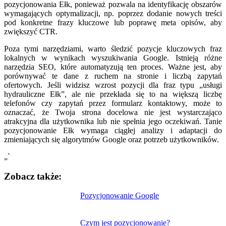
pozycjonowania Ełk, ponieważ pozwala na identyfikację obszarów
wymagających optymalizacji, np. poprzez dodanie nowych treści
pod konkretne frazy kluczowe lub poprawę meta opisów, aby
zwiększyć CTR.
Poza tymi narzędziami, warto śledzić pozycje kluczowych fraz
lokalnych w wynikach wyszukiwania Google. Istnieją różne
narzędzia SEO, które automatyzują ten proces. Ważne jest, aby
porównywać te dane z ruchem na stronie i liczbą zapytań
ofertowych. Jeśli widzisz wzrost pozycji dla fraz typu „usługi
hydrauliczne Ełk”, ale nie przekłada się to na większą liczbę
telefonów czy zapytań przez formularz kontaktowy, może to
oznaczać, że Twoja strona docelowa nie jest wystarczająco
atrakcyjna dla użytkownika lub nie spełnia jego oczekiwań. Tanie
pozycjonowanie Ełk wymaga ciągłej analizy i adaptacji do
zmieniających się algorytmów Google oraz potrzeb użytkowników.
„`
Zobacz także:
Nawigacja
Pozycjonowanie Google
wpisu
Czym jest pozycjonowanie?