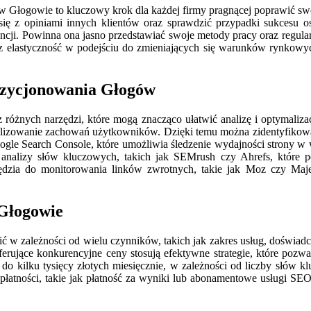
w Głogowie to kluczowy krok dla każdej firmy pragnącej poprawić sw
ć się z opiniami innych klientów oraz sprawdzić przypadki sukcesu
agencji. Powinna ona jasno przedstawiać swoje metody pracy oraz regu
az elastyczność w podejściu do zmieniających się warunków rynkowy
pozycjonowania Głogów
różnych narzędzi, które mogą znacząco ułatwić analizę i optymalizac
alizowanie zachowań użytkowników. Dzięki temu można zidentyfikować, 
Google Search Console, które umożliwia śledzenie wydajności strony
 analizy słów kluczowych, takich jak SEMrush czy Ahrefs, które p
dzia do monitorowania linków zwrotnych, takie jak Moz czy Majes
 Głogowie
w zależności od wielu czynników, takich jak zakres usług, doświadcz
ferujące konkurencyjne ceny stosują efektywne strategie, które pozw
o kilku tysięcy złotych miesięcznie, w zależności od liczby słów 
e płatności, takie jak płatność za wyniki lub abonamentowe usługi 