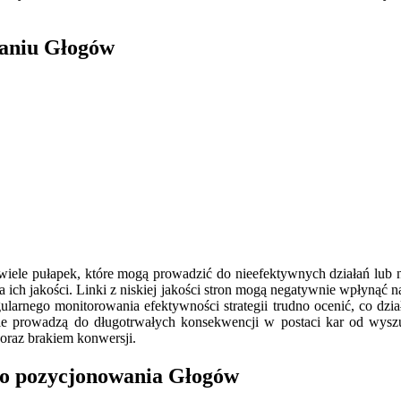
waniu Głogów
wiele pułapek, które mogą prowadzić do nieefektywnych działań lub na
ia ich jakości. Linki z niskiej jakości stron mogą negatywnie wpłyną
larnego monitorowania efektywności strategii trudno ocenić, co dzi
le prowadzą do długotrwałych konsekwencji w postaci kar od wyszu
raz brakiem konwersji.
ego pozycjonowania Głogów