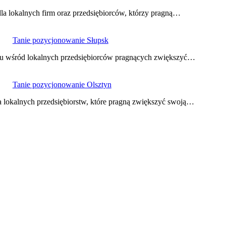
a lokalnych firm oraz przedsiębiorców, którzy pragną…
Tanie pozycjonowanie Słupsk
niu wśród lokalnych przedsiębiorców pragnących zwiększyć…
Tanie pozycjonowanie Olsztyn
a lokalnych przedsiębiorstw, które pragną zwiększyć swoją…