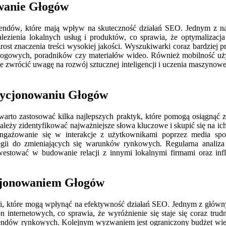
owanie Głogów
rendów, które mają wpływ na skuteczność działań SEO. Jednym z na
zienia lokalnych usług i produktów, co sprawia, że optymalizacja
st znaczenia treści wysokiej jakości. Wyszukiwarki coraz bardziej pre
blogowych, poradników czy materiałów wideo. Również mobilność uż
że zwrócić uwagę na rozwój sztucznej inteligencji i uczenia maszynow
ozycjonowaniu Głogów
rto zastosować kilka najlepszych praktyk, które pomogą osiągnąć za
Należy zidentyfikować najważniejsze słowa kluczowe i skupić się na ich
angażowanie się w interakcje z użytkownikami poprzez media społ
gii do zmieniających się warunków rynkowych. Regularna analiza
stować w budowanie relacji z innymi lokalnymi firmami oraz infl
ycjonowaniem Głogów
, które mogą wpłynąć na efektywność działań SEO. Jednym z głównyc
n internetowych, co sprawia, że wyróżnienie się staje się coraz tr
trendów rynkowych. Kolejnym wyzwaniem jest ograniczony budżet wielu