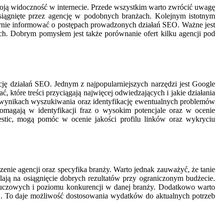
oją widoczność w internecie. Przede wszystkim warto zwrócić uwagę
 osiągnięte przez agencję w podobnych branżach. Kolejnym istotnym
larnie informować o postępach prowadzonych działań SEO. Ważne jest
ch. Dobrym pomysłem jest także porównanie ofert kilku agencji pod
ję działań SEO. Jednym z najpopularniejszych narzędzi jest Google
które treści przyciągają najwięcej odwiedzających i jakie działania
 w wynikach wyszukiwania oraz identyfikację ewentualnych problemów
omagają w identyfikacji fraz o wysokim potencjale oraz w ocenie
tic, mogą pomóc w ocenie jakości profilu linków oraz wykryciu
enie agencji oraz specyfika branży. Warto jednak zauważyć, że tanie
alają na osiągnięcie dobrych rezultatów przy ograniczonym budżecie.
kluczowych i poziomu konkurencji w danej branży. Dodatkowo warto
SEO. To daje możliwość dostosowania wydatków do aktualnych potrzeb