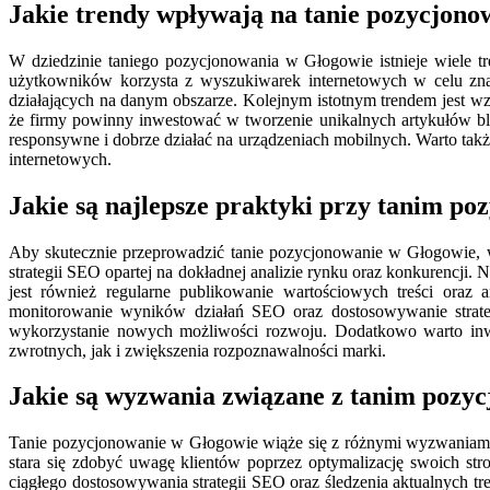
Jakie trendy wpływają na tanie pozycjon
W dziedzinie taniego pozycjonowania w Głogowie istnieje wiele t
użytkowników korzysta z wyszukiwarek internetowych w celu znale
działających na danym obszarze. Kolejnym istotnym trendem jest wzro
że firmy powinny inwestować w tworzenie unikalnych artykułów 
responsywne i dobrze działać na urządzeniach mobilnych. Warto tak
internetowych.
Jakie są najlepsze praktyki przy tanim p
Aby skutecznie przeprowadzić tanie pozycjonowanie w Głogowie, wa
strategii SEO opartej na dokładnej analizie rynku oraz konkurencji. 
jest również regularne publikowanie wartościowych treści oraz 
monitorowanie wyników działań SEO oraz dostosowywanie strate
wykorzystanie nowych możliwości rozwoju. Dodatkowo warto inwe
zwrotnych, jak i zwiększenia rozpoznawalności marki.
Jakie są wyzwania związane z tanim poz
Tanie pozycjonowanie w Głogowie wiąże się z różnymi wyzwaniami
stara się zdobyć uwagę klientów poprzez optymalizację swoich stro
ciągłego dostosowywania strategii SEO oraz śledzenia aktualnych 