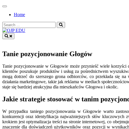
Skip
to
Home
content
Search
for:
OJP EDU
Tanie pozycjonowanie Głogów
Tanie pozycjonowanie w Głogowie może przynieść wiele korzyści dl
klientów poszukuje produktów i usług za pośrednictwem wyszukiwar
mogą dotrzeć do szerszego grona odbiorców, co przekłada się na 
działania marketingowe, takie jak reklama w mediach społecznościo
staje się bardziej atrakcyjna dla mieszkańców Głogowa i okolic.
Jakie strategie stosować w tanim pozycjo
W przypadku taniego pozycjonowania w Głogowie warto zastosowa
konkurencji oraz identyfikacja najważniejszych słów kluczowych z
krokiem jest optymalizacja treści na stronie internetowej, co obejmu
znaczenie dla doświadczeń użytkowników oraz pozycji w wynikach