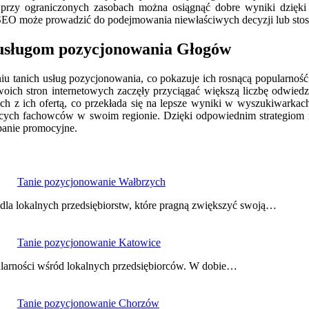
 przy ograniczonych zasobach można osiągnąć dobre wyniki dzięki 
 SEO może prowadzić do podejmowania niewłaściwych decyzji lub st
m usługom pozycjonowania Głogów
iu tanich usług pozycjonowania, co pokazuje ich rosnącą popularnoś
swoich stron internetowych zaczęły przyciągać większą liczbę odwiedza
 z ich ofertą, co przekłada się na lepsze wyniki w wyszukiwarkach.
ych fachowców w swoim regionie. Dzięki odpowiednim strategiom 
panie promocyjne.
Tanie pozycjonowanie Wałbrzych
dla lokalnych przedsiębiorstw, które pragną zwiększyć swoją…
Tanie pozycjonowanie Katowice
ularności wśród lokalnych przedsiębiorców. W dobie…
Tanie pozycjonowanie Chorzów