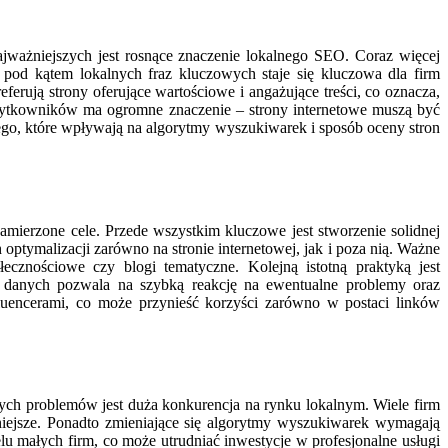
jważniejszych jest rosnące znaczenie lokalnego SEO. Coraz więcej
 pod kątem lokalnych fraz kluczowych staje się kluczowa dla firm
ferują strony oferujące wartościowe i angażujące treści, co oznacza,
ytkowników ma ogromne znaczenie – strony internetowe muszą być
ego, które wpływają na algorytmy wyszukiwarek i sposób oceny stron
mierzone cele. Przede wszystkim kluczowe jest stworzenie solidnej
 optymalizacji zarówno na stronie internetowej, jak i poza nią. Ważne
ecznościowe czy blogi tematyczne. Kolejną istotną praktyką jest
 danych pozwala na szybką reakcję na ewentualne problemy oraz
uencerami, co może przynieść korzyści zarówno w postaci linków
h problemów jest duża konkurencja na rynku lokalnym. Wiele firm
udniejsze. Ponadto zmieniające się algorytmy wyszukiwarek wymagają
 małych firm, co może utrudniać inwestycje w profesjonalne usługi