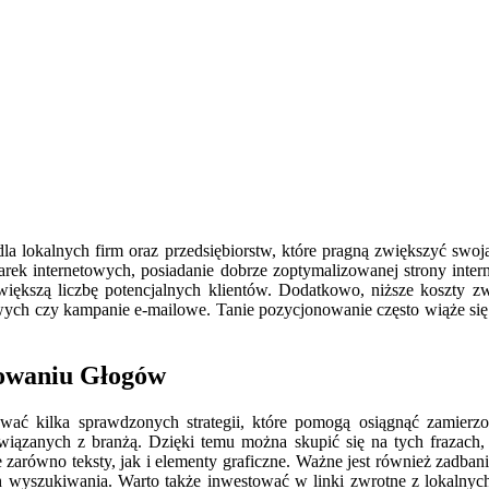
a lokalnych firm oraz przedsiębiorstw, które pragną zwiększyć swoją
ek internetowych, posiadanie dobrze zoptymalizowanej strony inter
większą liczbę potencjalnych klientów. Dodatkowo, niższe koszty 
wych czy kampanie e-mailowe. Tanie pozycjonowanie często wiąże się
nowaniu Głogów
ć kilka sprawdzonych strategii, które pomogą osiągnąć zamierzon
wiązanych z branżą. Dzięki temu można skupić się na tych frazach, 
je zarówno teksty, jak i elementy graficzne. Ważne jest również zadba
 wyszukiwania. Warto także inwestować w linki zwrotne z lokalnych