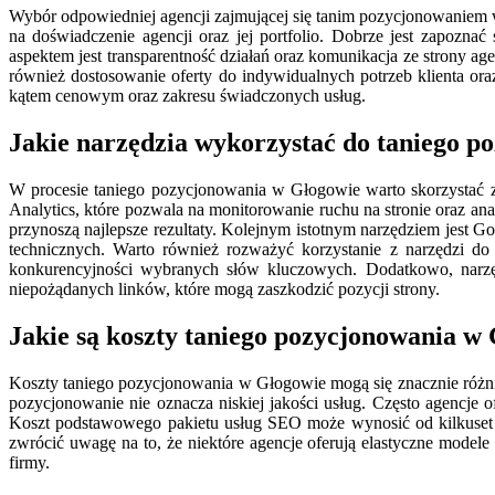
Wybór odpowiedniej agencji zajmującej się tanim pozycjonowaniem 
na doświadczenie agencji oraz jej portfolio. Dobrze jest zapozna
aspektem jest transparentność działań oraz komunikacja ze strony 
również dostosowanie oferty do indywidualnych potrzeb klienta or
kątem cenowym oraz zakresu świadczonych usług.
Jakie narzędzia wykorzystać do taniego 
W procesie taniego pozycjonowania w Głogowie warto skorzystać z 
Analytics, które pozwala na monitorowanie ruchu na stronie oraz an
przynoszą najlepsze rezultaty. Kolejnym istotnym narzędziem jest 
technicznych. Warto również rozważyć korzystanie z narzędzi do
konkurencyjności wybranych słów kluczowych. Dodatkowo, narzę
niepożądanych linków, które mogą zaszkodzić pozycji strony.
Jakie są koszty taniego pozycjonowania w
Koszty taniego pozycjonowania w Głogowie mogą się znacznie różnić 
pozycjonowanie nie oznacza niskiej jakości usług. Często agencje o
Koszt podstawowego pakietu usług SEO może wynosić od kilkuset d
zwrócić uwagę na to, że niektóre agencje oferują elastyczne model
firmy.