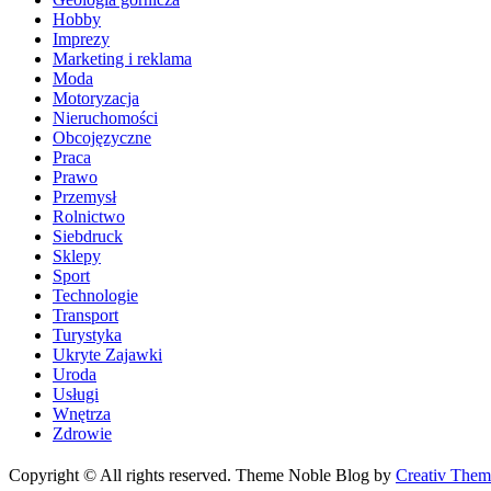
Hobby
Imprezy
Marketing i reklama
Moda
Motoryzacja
Nieruchomości
Obcojęzyczne
Praca
Prawo
Przemysł
Rolnictwo
Siebdruck
Sklepy
Sport
Technologie
Transport
Turystyka
Ukryte Zajawki
Uroda
Usługi
Wnętrza
Zdrowie
Copyright © All rights reserved. Theme Noble Blog by
Creativ Them