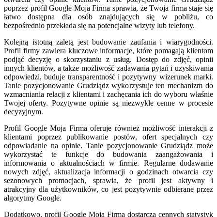
poprzez profil Google Moja Firma sprawia, że Twoja firma staje się
łatwo dostępna dla osób znajdujących się w pobliżu, co
bezpośrednio przekłada się na potencjalne wizyty lub telefony.
Kolejną istotną zaletą jest budowanie zaufania i wiarygodności.
Profil firmy zawiera kluczowe informacje, które pomagają klientom
podjąć decyzję o skorzystaniu z usług. Dostęp do zdjęć, opinii
innych klientów, a także możliwość zadawania pytań i uzyskiwania
odpowiedzi, buduje transparentność i pozytywny wizerunek marki.
Tanie pozycjonowanie Grudziądz wykorzystuje ten mechanizm do
wzmacniania relacji z klientami i zachęcania ich do wyboru właśnie
Twojej oferty. Pozytywne opinie są niezwykle cenne w procesie
decyzyjnym.
Profil Google Moja Firma oferuje również możliwość interakcji z
klientami poprzez publikowanie postów, ofert specjalnych czy
odpowiadanie na opinie. Tanie pozycjonowanie Grudziądz może
wykorzystać te funkcje do budowania zaangażowania i
informowania o aktualnościach w firmie. Regularne dodawanie
nowych zdjęć, aktualizacja informacji o godzinach otwarcia czy
sezonowych promocjach, sprawia, że profil jest aktywny i
atrakcyjny dla użytkowników, co jest pozytywnie odbierane przez
algorytmy Google.
Dodatkowo, profil Google Moja Firma dostarcza cennych statystyk