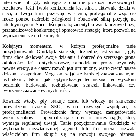
internecie lub gdy istniejąca strona nie przynosi oczekiwanych
rezultatów. Jeśli Twoja konkurencja jest silna i aktywnie działa w
sieci, a Twoja firma pozostaje w cieniu, profesjonalne wsparcie
może pomóc nadrobić zaległości i zbudować silną pozycję na
lokalnym rynku. Specjaliści potrafią zidentyfikować kluczowe frazy,
przeanalizować konkurencję i opracować strategię, która pozwoli na
wyróżnienie się na tle innych.
Kolejnym momentem, w którym profesjonalne tanie
pozycjonowanie Grudziądz staje się niezbędne, jest sytuacja, gdy
firma chce skalować swoje działania i dotrzeć do szerszego grona
odbiorców. Jeśli dotychczasowe, samodzielne próby przyniosły
pewne efekty, ale dalszy rozwój jest utrudniony, warto zlecić dalsze
działania ekspertom. Mogą oni zająć się bardziej zaawansowanymi
technikami, takimi jak optymalizacja techniczna na wysokim
poziomie, budowanie rozbudowanej strategii linkowania czy
tworzenie zaawansowanych treści.
Również wtedy, gdy brakuje czasu lub wiedzy na skuteczne
prowadzenie działań SEO, warto rozważyć współpracę z
profesjonalistami. Prowadzenie firmy wymaga zaangażowania
wielu zasobów, a optymalizacja strony to proces ciągły, który
wymaga regularnej uwagi. Tanie pozycjonowanie Grudziądz w
wykonaniu doświadczonej agencji lub freelancera pozwala
właścicielom firm skupić się na rozwoju swojego biznesu,