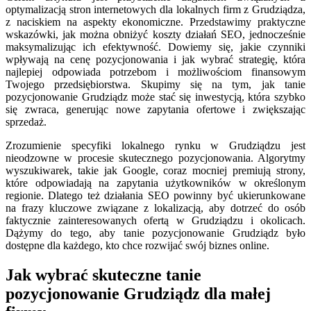
optymalizacją stron internetowych dla lokalnych firm z Grudziądza,
z naciskiem na aspekty ekonomiczne. Przedstawimy praktyczne
wskazówki, jak można obniżyć koszty działań SEO, jednocześnie
maksymalizując ich efektywność. Dowiemy się, jakie czynniki
wpływają na cenę pozycjonowania i jak wybrać strategię, która
najlepiej odpowiada potrzebom i możliwościom finansowym
Twojego przedsiębiorstwa. Skupimy się na tym, jak tanie
pozycjonowanie Grudziądz może stać się inwestycją, która szybko
się zwraca, generując nowe zapytania ofertowe i zwiększając
sprzedaż.
Zrozumienie specyfiki lokalnego rynku w Grudziądzu jest
nieodzowne w procesie skutecznego pozycjonowania. Algorytmy
wyszukiwarek, takie jak Google, coraz mocniej premiują strony,
które odpowiadają na zapytania użytkowników w określonym
regionie. Dlatego też działania SEO powinny być ukierunkowane
na frazy kluczowe związane z lokalizacją, aby dotrzeć do osób
faktycznie zainteresowanych ofertą w Grudziądzu i okolicach.
Dążymy do tego, aby tanie pozycjonowanie Grudziądz było
dostępne dla każdego, kto chce rozwijać swój biznes online.
Jak wybrać skuteczne tanie
pozycjonowanie Grudziądz dla małej