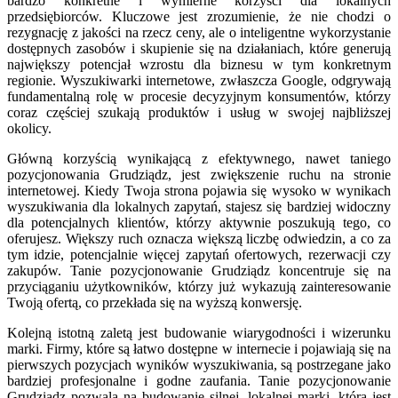
bardzo konkretne i wymierne korzyści dla lokalnych
przedsiębiorców. Kluczowe jest zrozumienie, że nie chodzi o
rezygnację z jakości na rzecz ceny, ale o inteligentne wykorzystanie
dostępnych zasobów i skupienie się na działaniach, które generują
największy potencjał wzrostu dla biznesu w tym konkretnym
regionie. Wyszukiwarki internetowe, zwłaszcza Google, odgrywają
fundamentalną rolę w procesie decyzyjnym konsumentów, którzy
coraz częściej szukają produktów i usług w swojej najbliższej
okolicy.
Główną korzyścią wynikającą z efektywnego, nawet taniego
pozycjonowania Grudziądz, jest zwiększenie ruchu na stronie
internetowej. Kiedy Twoja strona pojawia się wysoko w wynikach
wyszukiwania dla lokalnych zapytań, stajesz się bardziej widoczny
dla potencjalnych klientów, którzy aktywnie poszukują tego, co
oferujesz. Większy ruch oznacza większą liczbę odwiedzin, a co za
tym idzie, potencjalnie więcej zapytań ofertowych, rezerwacji czy
zakupów. Tanie pozycjonowanie Grudziądz koncentruje się na
przyciąganiu użytkowników, którzy już wykazują zainteresowanie
Twoją ofertą, co przekłada się na wyższą konwersję.
Kolejną istotną zaletą jest budowanie wiarygodności i wizerunku
marki. Firmy, które są łatwo dostępne w internecie i pojawiają się na
pierwszych pozycjach wyników wyszukiwania, są postrzegane jako
bardziej profesjonalne i godne zaufania. Tanie pozycjonowanie
Grudziądz pozwala na budowanie silnej, lokalnej marki, która jest