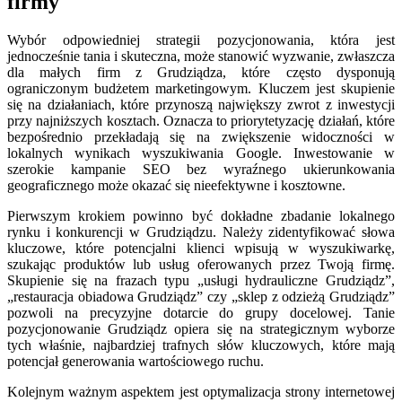
firmy
Wybór odpowiedniej strategii pozycjonowania, która jest
jednocześnie tania i skuteczna, może stanowić wyzwanie, zwłaszcza
dla małych firm z Grudziądza, które często dysponują
ograniczonym budżetem marketingowym. Kluczem jest skupienie
się na działaniach, które przynoszą największy zwrot z inwestycji
przy najniższych kosztach. Oznacza to priorytetyzację działań, które
bezpośrednio przekładają się na zwiększenie widoczności w
lokalnych wynikach wyszukiwania Google. Inwestowanie w
szerokie kampanie SEO bez wyraźnego ukierunkowania
geograficznego może okazać się nieefektywne i kosztowne.
Pierwszym krokiem powinno być dokładne zbadanie lokalnego
rynku i konkurencji w Grudziądzu. Należy zidentyfikować słowa
kluczowe, które potencjalni klienci wpisują w wyszukiwarkę,
szukając produktów lub usług oferowanych przez Twoją firmę.
Skupienie się na frazach typu „usługi hydrauliczne Grudziądz”,
„restauracja obiadowa Grudziądz” czy „sklep z odzieżą Grudziądz”
pozwoli na precyzyjne dotarcie do grupy docelowej. Tanie
pozycjonowanie Grudziądz opiera się na strategicznym wyborze
tych właśnie, najbardziej trafnych słów kluczowych, które mają
potencjał generowania wartościowego ruchu.
Kolejnym ważnym aspektem jest optymalizacja strony internetowej