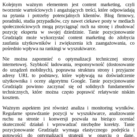
Kolejnym ważnym elementem jest content marketing, czyli
tworzenie wartościowych i angażujących treści, które odpowiadają
na pytania i potrzeby potencjalnych klientów. Blog firmowy,
poradniki, studia przypadków, czy nawet ciekawe posty w mediach
społecznościowych mogą przyciągnąć ruch na stronę i zbudować
pozycję eksperta w swojej dziedzinie. Tanie pozycjonowanie
Grudziądz może wykorzystać content marketing do zdobycia
zaufania użytkowników i zwiększenia ich zaangażowania, co
pośrednio wpływa na rankingi w wyszukiwarce.
Nie można zapomnieć o optymalizacji technicznej strony
internetowej. Szybkość ładowania, responsywność (dostosowanie
do urządzeń mobilnych), poprawna struktura strony i przyjazne
adresy URL to podstawy, które wpływają na doświadczenie
użytkownika i oceny algorytmu Google. Tanie pozycjonowanie
Grudziądz powinno zaczynać się od solidnych fundamentów
technicznych, które można często poprawić relatywnie niskim
kosztem.
Ważnym aspektem jest również analiza i monitoring wyników.
Regularne sprawdzanie pozycji w wyszukiwarce, analizowanie
ruchu na stronie i konwersji pozwala na bieżąco oceniać
skuteczność działań i wprowadzać niezbędne korekty. Tanie
pozycjonowanie Grudziądz wymaga elastycznego podejścia i
gotowości do optymalizacji strategii w oparciu o dane.