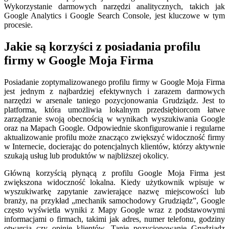
Wykorzystanie darmowych narzędzi analitycznych, takich jak
Google Analytics i Google Search Console, jest kluczowe w tym
procesie.
Jakie są korzyści z posiadania profilu
firmy w Google Moja Firma
Posiadanie zoptymalizowanego profilu firmy w Google Moja Firma
jest jednym z najbardziej efektywnych i zarazem darmowych
narzędzi w arsenale taniego pozycjonowania Grudziądz. Jest to
platforma, która umożliwia lokalnym przedsiębiorcom łatwe
zarządzanie swoją obecnością w wynikach wyszukiwania Google
oraz na Mapach Google. Odpowiednie skonfigurowanie i regularne
aktualizowanie profilu może znacząco zwiększyć widoczność firmy
w Internecie, docierając do potencjalnych klientów, którzy aktywnie
szukają usług lub produktów w najbliższej okolicy.
Główną korzyścią płynącą z profilu Google Moja Firma jest
zwiększona widoczność lokalna. Kiedy użytkownik wpisuje w
wyszukiwarkę zapytanie zawierające nazwę miejscowości lub
branży, na przykład „mechanik samochodowy Grudziądz”, Google
często wyświetla wyniki z Mapy Google wraz z podstawowymi
informacjami o firmach, takimi jak adres, numer telefonu, godziny
otwarcia czy opinie klientów. Tanie pozycjonowanie Grudziądz