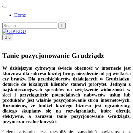
Skip
to
Home
content
Search
for:
OJP EDU
Tanie pozycjonowanie Grudziądz
W dzisiejszym cyfrowym świecie obecność w internecie jest
kluczowa dla sukcesu każdej firmy, niezależnie od jej wielkości
czy branży. Dla przedsiębiorców działających w Grudziądzu,
dotarcie do lokalnych klientów stanowi priorytet. Jednym z
najskuteczniejszych sposobów na zwiększenie widoczności w
sieci i przyciągnięcie potencjalnych nabywców usług lub
produktów jest właśnie pozycjonowanie stron internetowych.
Rozumiemy, że budżet każdego biznesu jest ograniczony,
dlatego skupiamy się na rozwiązaniach, które oferują
efektywne, a zarazem tanie pozycjonowanie Grudziądz,
przynosząc realne korzyści.
Celem artykułu jest przybliżenie zagadnień związanych z