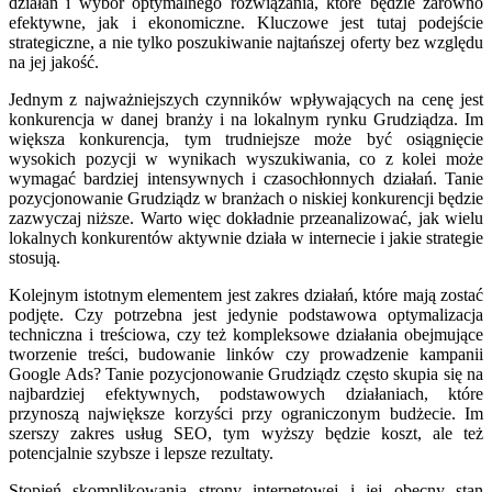
działań i wybór optymalnego rozwiązania, które będzie zarówno
efektywne, jak i ekonomiczne. Kluczowe jest tutaj podejście
strategiczne, a nie tylko poszukiwanie najtańszej oferty bez względu
na jej jakość.
Jednym z najważniejszych czynników wpływających na cenę jest
konkurencja w danej branży i na lokalnym rynku Grudziądza. Im
większa konkurencja, tym trudniejsze może być osiągnięcie
wysokich pozycji w wynikach wyszukiwania, co z kolei może
wymagać bardziej intensywnych i czasochłonnych działań. Tanie
pozycjonowanie Grudziądz w branżach o niskiej konkurencji będzie
zazwyczaj niższe. Warto więc dokładnie przeanalizować, jak wielu
lokalnych konkurentów aktywnie działa w internecie i jakie strategie
stosują.
Kolejnym istotnym elementem jest zakres działań, które mają zostać
podjęte. Czy potrzebna jest jedynie podstawowa optymalizacja
techniczna i treściowa, czy też kompleksowe działania obejmujące
tworzenie treści, budowanie linków czy prowadzenie kampanii
Google Ads? Tanie pozycjonowanie Grudziądz często skupia się na
najbardziej efektywnych, podstawowych działaniach, które
przynoszą największe korzyści przy ograniczonym budżecie. Im
szerszy zakres usług SEO, tym wyższy będzie koszt, ale też
potencjalnie szybsze i lepsze rezultaty.
Stopień skomplikowania strony internetowej i jej obecny stan