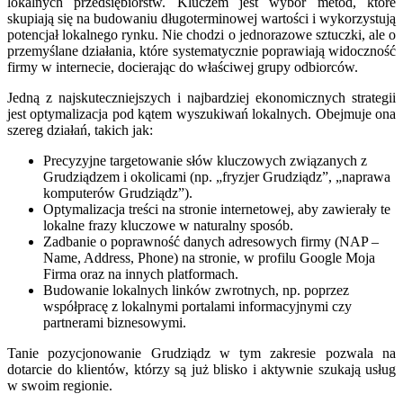
lokalnych przedsiębiorstw. Kluczem jest wybór metod, które
skupiają się na budowaniu długoterminowej wartości i wykorzystują
potencjał lokalnego rynku. Nie chodzi o jednorazowe sztuczki, ale o
przemyślane działania, które systematycznie poprawiają widoczność
firmy w internecie, docierając do właściwej grupy odbiorców.
Jedną z najskuteczniejszych i najbardziej ekonomicznych strategii
jest optymalizacja pod kątem wyszukiwań lokalnych. Obejmuje ona
szereg działań, takich jak:
Precyzyjne targetowanie słów kluczowych związanych z
Grudziądzem i okolicami (np. „fryzjer Grudziądz”, „naprawa
komputerów Grudziądz”).
Optymalizacja treści na stronie internetowej, aby zawierały te
lokalne frazy kluczowe w naturalny sposób.
Zadbanie o poprawność danych adresowych firmy (NAP –
Name, Address, Phone) na stronie, w profilu Google Moja
Firma oraz na innych platformach.
Budowanie lokalnych linków zwrotnych, np. poprzez
współpracę z lokalnymi portalami informacyjnymi czy
partnerami biznesowymi.
Tanie pozycjonowanie Grudziądz w tym zakresie pozwala na
dotarcie do klientów, którzy są już blisko i aktywnie szukają usług
w swoim regionie.