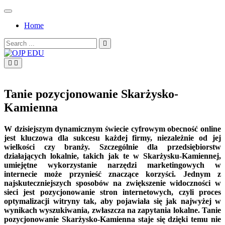
Skip
to
Home
content
Search
for:
OJP EDU
Tanie pozycjonowanie Skarżysko-
Kamienna
W dzisiejszym dynamicznym świecie cyfrowym obecność online
jest kluczowa dla sukcesu każdej firmy, niezależnie od jej
wielkości czy branży. Szczególnie dla przedsiębiorstw
działających lokalnie, takich jak te w Skarżysku-Kamiennej,
umiejętne wykorzystanie narzędzi marketingowych w
internecie może przynieść znaczące korzyści. Jednym z
najskuteczniejszych sposobów na zwiększenie widoczności w
sieci jest pozycjonowanie stron internetowych, czyli proces
optymalizacji witryny tak, aby pojawiała się jak najwyżej w
wynikach wyszukiwania, zwłaszcza na zapytania lokalne. Tanie
pozycjonowanie Skarżysko-Kamienna staje się dzięki temu nie