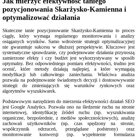
Jak mierzyć efektywność taniego
pozycjonowania Skarżysko-Kamienna i
optymalizować działania
Skuteczne tanie pozycjonowanie Skarżysko-Kamienna to proces
ciągły, który wymaga regularnego monitorowania i analizy
osiąganych wyników. Samo wdrożenie strategii optymalizacyjnej
nie gwarantuje sukcesu w dłuższej perspektywie. Kluczowe jest
systematyczne sprawdzanie, czy podejmowane działania przynoszą
zamierzone efekty i czy budżet jest wykorzystywany w sposób
optymalny. Bez odpowiedniego pomiaru efektywności, trudno jest
ocenić, które metody działają najlepiej, a które wymagają
modyfikacji lub całkowitego zaniechania. Właściwa analiza
pozwala na podejmowanie świadomych decyzji i dostosowywanie
strategii do zmieniających się warunków rynkowych oraz
algorytmów wyszukiwarek.
Podstawowym narzędziem do mierzenia efektywności działań SEO
jest Google Analytics. Pozwala ono na śledzenie ruchu na stronie
internetowej, identyfikację źródeł ruchu (np. wyszukiwania
organiczne, bezpośrednie, z mediów społecznościowych), analizę
zachowań użytkowników (np. czas spędzony na stronie,
współczynnik odrzuceń, przeglądane podstrony) oraz
monitorowanie konwersji (np. wypełnienie formularza