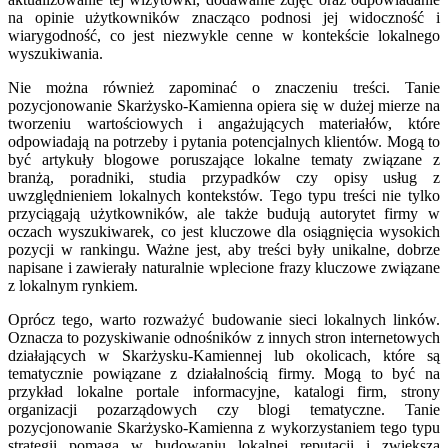
na opinie użytkowników znacząco podnosi jej widoczność i
wiarygodność, co jest niezwykle cenne w kontekście lokalnego
wyszukiwania.
Nie można również zapominać o znaczeniu treści. Tanie
pozycjonowanie Skarżysko-Kamienna opiera się w dużej mierze na
tworzeniu wartościowych i angażujących materiałów, które
odpowiadają na potrzeby i pytania potencjalnych klientów. Mogą to
być artykuły blogowe poruszające lokalne tematy związane z
branżą, poradniki, studia przypadków czy opisy usług z
uwzględnieniem lokalnych kontekstów. Tego typu treści nie tylko
przyciągają użytkowników, ale także budują autorytet firmy w
oczach wyszukiwarek, co jest kluczowe dla osiągnięcia wysokich
pozycji w rankingu. Ważne jest, aby treści były unikalne, dobrze
napisane i zawierały naturalnie wplecione frazy kluczowe związane
z lokalnym rynkiem.
Oprócz tego, warto rozważyć budowanie sieci lokalnych linków.
Oznacza to pozyskiwanie odnośników z innych stron internetowych
działających w Skarżysku-Kamiennej lub okolicach, które są
tematycznie powiązane z działalnością firmy. Mogą to być na
przykład lokalne portale informacyjne, katalogi firm, strony
organizacji pozarządowych czy blogi tematyczne. Tanie
pozycjonowanie Skarżysko-Kamienna z wykorzystaniem tego typu
strategii pomaga w budowaniu lokalnej reputacji i zwiększa