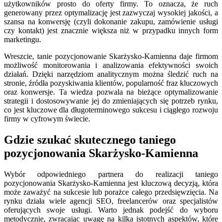
użytkowników prosto do oferty firmy. To oznacza, że ruch
generowany przez optymalizację jest zazwyczaj wysokiej jakości, a
szansa na konwersję (czyli dokonanie zakupu, zamówienie usługi
czy kontakt) jest znacznie większa niż w przypadku innych form
marketingu.
Wreszcie, tanie pozycjonowanie Skarżysko-Kamienna daje firmom
możliwość monitorowania i analizowania efektywności swoich
działań. Dzięki narzędziom analitycznym można śledzić ruch na
stronie, źródła pozyskiwania klientów, popularność fraz kluczowych
oraz konwersje. Ta wiedza pozwala na bieżące optymalizowanie
strategii i dostosowywanie jej do zmieniających się potrzeb rynku,
co jest kluczowe dla długoterminowego sukcesu i ciągłego rozwoju
firmy w cyfrowym świecie.
Gdzie szukać skutecznego taniego
pozycjonowania Skarżysko-Kamienna
Wybór odpowiedniego partnera do realizacji taniego
pozycjonowania Skarżysko-Kamienna jest kluczową decyzją, która
może zaważyć na sukcesie lub porażce całego przedsięwzięcia. Na
rynku działa wiele agencji SEO, freelancerów oraz specjalistów
oferujących swoje usługi. Warto jednak podejść do wyboru
metodycznie, zwracając uwagę na kilka istotnych aspektów, które