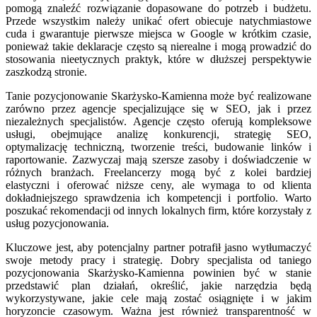
pomogą znaleźć rozwiązanie dopasowane do potrzeb i budżetu.
Przede wszystkim należy unikać ofert obiecuje natychmiastowe
cuda i gwarantuje pierwsze miejsca w Google w krótkim czasie,
ponieważ takie deklaracje często są nierealne i mogą prowadzić do
stosowania nieetycznych praktyk, które w dłuższej perspektywie
zaszkodzą stronie.
Tanie pozycjonowanie Skarżysko-Kamienna może być realizowane
zarówno przez agencje specjalizujące się w SEO, jak i przez
niezależnych specjalistów. Agencje często oferują kompleksowe
usługi, obejmujące analizę konkurencji, strategię SEO,
optymalizację techniczną, tworzenie treści, budowanie linków i
raportowanie. Zazwyczaj mają szersze zasoby i doświadczenie w
różnych branżach. Freelancerzy mogą być z kolei bardziej
elastyczni i oferować niższe ceny, ale wymaga to od klienta
dokładniejszego sprawdzenia ich kompetencji i portfolio. Warto
poszukać rekomendacji od innych lokalnych firm, które korzystały z
usług pozycjonowania.
Kluczowe jest, aby potencjalny partner potrafił jasno wytłumaczyć
swoje metody pracy i strategię. Dobry specjalista od taniego
pozycjonowania Skarżysko-Kamienna powinien być w stanie
przedstawić plan działań, określić, jakie narzędzia będą
wykorzystywane, jakie cele mają zostać osiągnięte i w jakim
horyzoncie czasowym. Ważna jest również transparentność w