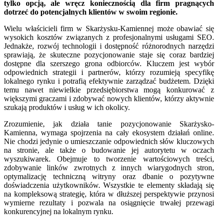
tylko opcją, ale wręcz koniecznością dla firm pragnących
dotrzeć do potencjalnych klientów w swoim regionie.
Wielu właścicieli firm w Skarżysku-Kamiennej może obawiać się
wysokich kosztów związanych z profesjonalnymi usługami SEO.
Jednakże, rozwój technologii i dostępność różnorodnych narzędzi
sprawiają, że skuteczne pozycjonowanie staje się coraz bardziej
dostępne dla szerszego grona odbiorców. Kluczem jest wybór
odpowiednich strategii i partnerów, którzy rozumieją specyfikę
lokalnego rynku i potrafią efektywnie zarządzać budżetem. Dzięki
temu nawet niewielkie przedsiębiorstwa mogą konkurować z
większymi graczami i zdobywać nowych klientów, którzy aktywnie
szukają produktów i usług w ich okolicy.
Zrozumienie, jak działa tanie pozycjonowanie Skarżysko-
Kamienna, wymaga spojrzenia na cały ekosystem działań online.
Nie chodzi jedynie o umieszczanie odpowiednich słów kluczowych
na stronie, ale także o budowanie jej autorytetu w oczach
wyszukiwarek. Obejmuje to tworzenie wartościowych treści,
zdobywanie linków zwrotnych z innych wiarygodnych stron,
optymalizację techniczną witryny oraz dbanie o pozytywne
doświadczenia użytkowników. Wszystkie te elementy składają się
na kompleksową strategię, która w dłuższej perspektywie przynosi
wymierne rezultaty i pozwala na osiągnięcie trwałej przewagi
konkurencyjnej na lokalnym rynku.