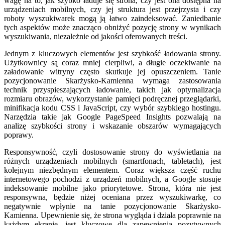
wagę na to, jak szybko ładuje się strona, czy jest ona dostępna na
urządzeniach mobilnych, czy jej struktura jest przejrzysta i czy
roboty wyszukiwarek mogą ją łatwo zaindeksować. Zaniedbanie
tych aspektów może znacząco obniżyć pozycję strony w wynikach
wyszukiwania, niezależnie od jakości oferowanych treści.
Jednym z kluczowych elementów jest szybkość ładowania strony.
Użytkownicy są coraz mniej cierpliwi, a długie oczekiwanie na
załadowanie witryny często skutkuje jej opuszczeniem. Tanie
pozycjonowanie Skarżysko-Kamienna wymaga zastosowania
technik przyspieszających ładowanie, takich jak optymalizacja
rozmiaru obrazów, wykorzystanie pamięci podręcznej przeglądarki,
minifikacja kodu CSS i JavaScript, czy wybór szybkiego hostingu.
Narzędzia takie jak Google PageSpeed Insights pozwalają na
analizę szybkości strony i wskazanie obszarów wymagających
poprawy.
Responsywność, czyli dostosowanie strony do wyświetlania na
różnych urządzeniach mobilnych (smartfonach, tabletach), jest
kolejnym niezbędnym elementem. Coraz większa część ruchu
internetowego pochodzi z urządzeń mobilnych, a Google stosuje
indeksowanie mobilne jako priorytetowe. Strona, która nie jest
responsywna, będzie niżej oceniana przez wyszukiwarkę, co
negatywnie wpłynie na tanie pozycjonowanie Skarżysko-
Kamienna. Upewnienie się, że strona wygląda i działa poprawnie na
każdym ekranie, jest kluczowe dla zapewnienia pozytywnych