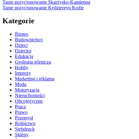
Tanie pozycjonowanie Skarżysko-Kamienna
Tanie pozycjonowanie Kędzierzyn Koźle
Kategorie
Biznes
Budownictwo
Dzieci
Dziecko
Edukacja
Geologia górnicza
Hobby
Imprezy
Marketing i reklama
Moda
Motoryzacja
Nieruchomości
Obcojęzyczne
Praca
Prawo
Przemysł
Rolnictwo
Siebdruck
Sklepy