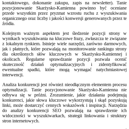
kontaktowego, dokonanie zakupu, zapis na newsletter). Tanie
pozycjonowanie Skarżysko-Kamienna powinno być oceniane
przede wszystkim przez pryzmat wzrostu ruchu z wyszukiwania
organicznego oraz liczby i jakości konwersji generowanych przez te
źródła.
Kolejnym ważnym aspektem jest śledzenie pozycji strony w
wynikach wyszukiwania na kluczowe frazy, zwłaszcza te związane
z lokalnym rynkiem. Istnieje wiele narzędzi, zarówno darmowych,
jak i płatnych, które pozwalają na monitorowanie rankingu strony
dla określonych słów kluczowych w Skarżysku-Kamiennej i
okolicach. Regularne sprawdzanie pozycji pozwala ocenić
skuteczność działań optymalizacyjnych i zidentyfikować
ewentualne spadki, które mogą wymagać natychmiastowej
interwencji.
Analiza konkurencji jest również nieodłącznym elementem procesu
optymalizacji. Tanie pozycjonowanie Skarżysko-Kamienna nie
odbywa się w próżni. Zrozumienie, jakie działania podejmują
konkurenci, jakie słowa kluczowe wykorzystują i skąd pozyskują
linki, może dostarczyć cennych wskazówek i inspiracji. Narzędzia
do analizy konkurencji SEO pozwalają na sprawdzenie ich
widoczności w wyszukiwarkach, strategii linkowania i struktury
stron internetowych.