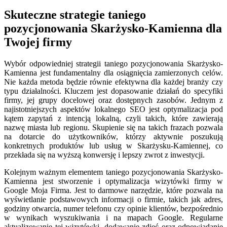
Skuteczne strategie taniego
pozycjonowania Skarżysko-Kamienna dla
Twojej firmy
Wybór odpowiedniej strategii taniego pozycjonowania Skarżysko-
Kamienna jest fundamentalny dla osiągnięcia zamierzonych celów.
Nie każda metoda będzie równie efektywna dla każdej branży czy
typu działalności. Kluczem jest dopasowanie działań do specyfiki
firmy, jej grupy docelowej oraz dostępnych zasobów. Jednym z
najistotniejszych aspektów lokalnego SEO jest optymalizacja pod
kątem zapytań z intencją lokalną, czyli takich, które zawierają
nazwę miasta lub regionu. Skupienie się na takich frazach pozwala
na dotarcie do użytkowników, którzy aktywnie poszukują
konkretnych produktów lub usług w Skarżysku-Kamiennej, co
przekłada się na wyższą konwersję i lepszy zwrot z inwestycji.
Kolejnym ważnym elementem taniego pozycjonowania Skarżysko-
Kamienna jest stworzenie i optymalizacja wizytówki firmy w
Google Moja Firma. Jest to darmowe narzędzie, które pozwala na
wyświetlanie podstawowych informacji o firmie, takich jak adres,
godziny otwarcia, numer telefonu czy opinie klientów, bezpośrednio
w wynikach wyszukiwania i na mapach Google. Regularne
aktualizowanie tej wizytówki, dodawanie zdjęć oraz odpowiadanie