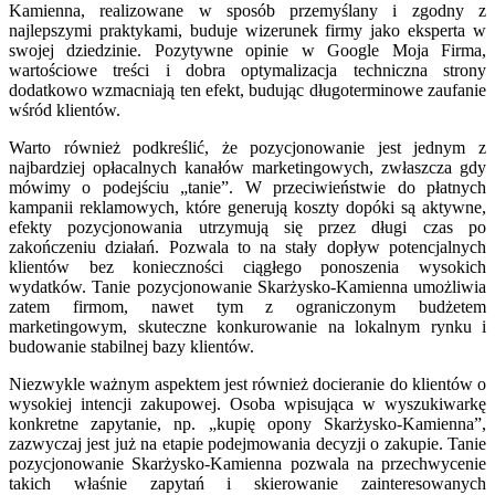
Kamienna, realizowane w sposób przemyślany i zgodny z
najlepszymi praktykami, buduje wizerunek firmy jako eksperta w
swojej dziedzinie. Pozytywne opinie w Google Moja Firma,
wartościowe treści i dobra optymalizacja techniczna strony
dodatkowo wzmacniają ten efekt, budując długoterminowe zaufanie
wśród klientów.
Warto również podkreślić, że pozycjonowanie jest jednym z
najbardziej opłacalnych kanałów marketingowych, zwłaszcza gdy
mówimy o podejściu „tanie”. W przeciwieństwie do płatnych
kampanii reklamowych, które generują koszty dopóki są aktywne,
efekty pozycjonowania utrzymują się przez długi czas po
zakończeniu działań. Pozwala to na stały dopływ potencjalnych
klientów bez konieczności ciągłego ponoszenia wysokich
wydatków. Tanie pozycjonowanie Skarżysko-Kamienna umożliwia
zatem firmom, nawet tym z ograniczonym budżetem
marketingowym, skuteczne konkurowanie na lokalnym rynku i
budowanie stabilnej bazy klientów.
Niezwykle ważnym aspektem jest również docieranie do klientów o
wysokiej intencji zakupowej. Osoba wpisująca w wyszukiwarkę
konkretne zapytanie, np. „kupię opony Skarżysko-Kamienna”,
zazwyczaj jest już na etapie podejmowania decyzji o zakupie. Tanie
pozycjonowanie Skarżysko-Kamienna pozwala na przechwycenie
takich właśnie zapytań i skierowanie zainteresowanych