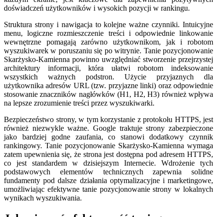
doświadczeń użytkowników i wysokich pozycji w rankingu.
Struktura strony i nawigacja to kolejne ważne czynniki. Intuicyjne
menu, logiczne rozmieszczenie treści i odpowiednie linkowanie
wewnętrzne pomagają zarówno użytkownikom, jak i robotom
wyszukiwarek w poruszaniu się po witrynie. Tanie pozycjonowanie
Skarżysko-Kamienna powinno uwzględniać stworzenie przejrzystej
architektury informacji, która ułatwi robotom indeksowanie
wszystkich ważnych podstron. Użycie przyjaznych dla
użytkownika adresów URL (tzw. przyjazne linki) oraz odpowiednie
stosowanie znaczników nagłówków (H1, H2, H3) również wpływa
na lepsze zrozumienie treści przez wyszukiwarki.
Bezpieczeństwo strony, w tym korzystanie z protokołu HTTPS, jest
również niezwykle ważne. Google traktuje strony zabezpieczone
jako bardziej godne zaufania, co stanowi dodatkowy czynnik
rankingowy. Tanie pozycjonowanie Skarżysko-Kamienna wymaga
zatem upewnienia się, że strona jest dostępna pod adresem HTTPS,
co jest standardem w dzisiejszym Internecie. Wdrożenie tych
podstawowych elementów technicznych zapewnia solidne
fundamenty pod dalsze działania optymalizacyjne i marketingowe,
umożliwiając efektywne tanie pozycjonowanie strony w lokalnych
wynikach wyszukiwania.