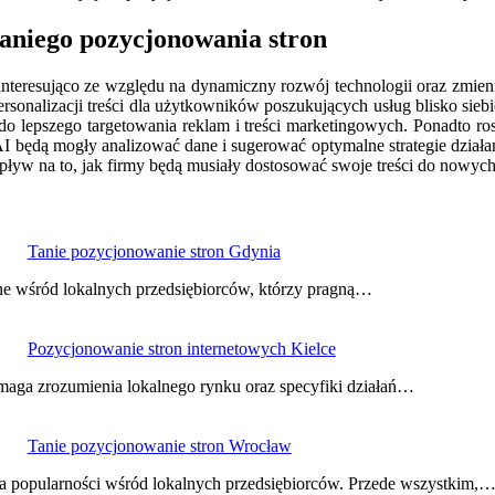
taniego pozycjonowania stron
interesująco ze względu na dynamiczny rozwój technologii oraz zmien
sonalizacji treści dla użytkowników poszukujących usług blisko siebi
o lepszego targetowania reklam i treści marketingowych. Ponadto ros
I będą mogły analizować dane i sugerować optymalne strategie działan
ływ na to, jak firmy będą musiały dostosować swoje treści do nowyc
Tanie pozycjonowanie stron Gdynia
rne wśród lokalnych przedsiębiorców, którzy pragną…
Pozycjonowanie stron internetowych Kielce
maga zrozumienia lokalnego rynku oraz specyfiki działań…
Tanie pozycjonowanie stron Wrocław
na popularności wśród lokalnych przedsiębiorców. Przede wszystkim,