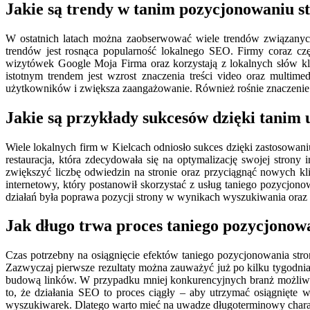
Jakie są trendy w tanim pozycjonowaniu s
W ostatnich latach można zaobserwować wiele trendów związanych
trendów jest rosnąca popularność lokalnego SEO. Firmy coraz częś
wizytówek Google Moja Firma oraz korzystają z lokalnych słów 
istotnym trendem jest wzrost znaczenia treści video oraz multime
użytkowników i zwiększa zaangażowanie. Również rośnie znaczenie o
Jakie są przykłady sukcesów dzięki tani
Wiele lokalnych firm w Kielcach odniosło sukces dzięki zastosowan
restauracja, która zdecydowała się na optymalizację swojej stron
zwiększyć liczbę odwiedzin na stronie oraz przyciągnąć nowych kli
internetowy, który postanowił skorzystać z usług taniego pozycjo
działań była poprawa pozycji strony w wynikach wyszukiwania oraz
Jak długo trwa proces taniego pozycjonow
Czas potrzebny na osiągnięcie efektów taniego pozycjonowania str
Zazwyczaj pierwsze rezultaty można zauważyć już po kilku tygodniac
budową linków. W przypadku mniej konkurencyjnych branż możliwe 
to, że działania SEO to proces ciągły – aby utrzymać osiągnięte
wyszukiwarek. Dlatego warto mieć na uwadze długoterminowy charak