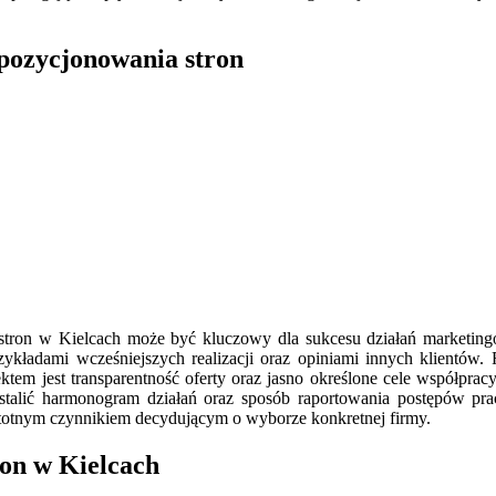
pozycjonowania stron
stron w Kielcach może być kluczowy dla sukcesu działań marketin
rzykładami wcześniejszych realizacji oraz opiniami innych klient
ektem jest transparentność oferty oraz jasno określone cele współpr
ż ustalić harmonogram działań oraz sposób raportowania postępów pr
stotnym czynnikiem decydującym o wyborze konkretnej firmy.
ron w Kielcach