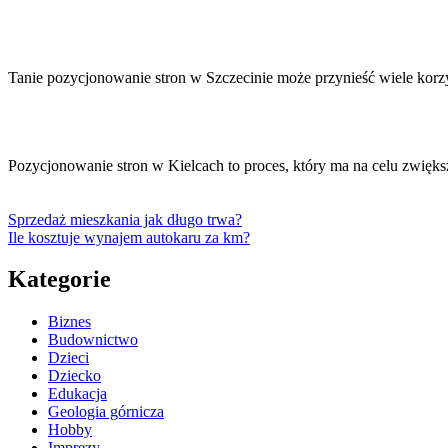
Tanie pozycjonowanie stron w Szczecinie może przynieść wiele korzy
Pozycjonowanie stron w Kielcach to proces, który ma na celu zwięk
Sprzedaż mieszkania jak długo trwa?
Ile kosztuje wynajem autokaru za km?
Kategorie
Biznes
Budownictwo
Dzieci
Dziecko
Edukacja
Geologia górnicza
Hobby
Imprezy