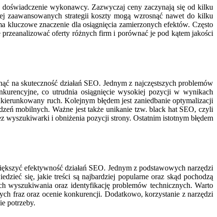
zy doświadczenie wykonawcy. Zazwyczaj ceny zaczynają się od kilku
iej zaawansowanych strategii koszty mogą wzrosnąć nawet do kilku
ma kluczowe znaczenie dla osiągnięcia zamierzonych efektów. Często
 przeanalizować oferty różnych firm i porównać je pod kątem jakości
ynąć na skuteczność działań SEO. Jednym z najczęstszych problemów
onkurencyjne, co utrudnia osiągnięcie wysokiej pozycji w wynikach
 ukierunkowany ruch. Kolejnym błędem jest zaniedbanie optymalizacji
ądzeń mobilnych. Ważne jest także unikanie tzw. black hat SEO, czyli
z wyszukiwarki i obniżenia pozycji strony. Ostatnim istotnym błędem
zwiększyć efektywność działań SEO. Jednym z podstawowych narzędzi
zieć się, jakie treści są najbardziej popularne oraz skąd pochodzą
ch wyszukiwania oraz identyfikację problemów technicznych. Warto
ch fraz oraz ocenie konkurencji. Dodatkowo, korzystanie z narzędzi
e potrzeby.