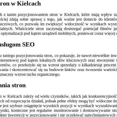
tron w Kielcach
 z tanim pozycjonowaniem stron w Kielcach, które mają wpływ na 
ciej zdają sobie sprawę z tego, jak ważne jest dotarcie do klient
kluczowych, co pozwala im zwiększyć widoczność w wynikach wysz
dialnych. Właściciele stron zaczynają dostrzegać potencjał filmów
ptymalizacji pod kątem urządzeń mobilnych, ponieważ coraz więcej os
m usługom SEO
iu taniego pozycjonowania stron, co pokazuje, że nawet niewielkie i
y internetowej pod kątem lokalnych słów kluczowych oraz stworzenie
entów, co przełożyło się na wzrost sprzedaży o kilkadziesiąt proce
nowania i skoncentrować się na budowie linków oraz tworzeniu wartoś
 znaczny wzrost ruchu organicznego.
ania stron
on w Kielcach zależy od wielu czynników, takich jak konkurencyjnoś
h od rozpoczęcia działań, jednak pełne efekty mogą być widoczne dopi
jest szybsze osiągnięcie wysokich pozycji w wynikach wyszukiwani
 wyniki, konieczne jest regularne monitorowanie i dostosowywanie s
ter inwestycji w pozycjonowanie i nie oczekiwać natychmiastowych r