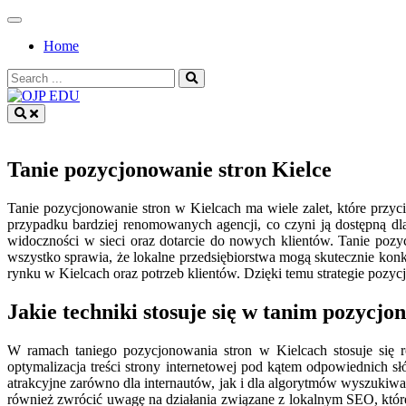
Skip
to
Home
content
Search
for:
OJP EDU
Tanie pozycjonowanie stron Kielce
Tanie pozycjonowanie stron w Kielcach ma wiele zalet, które przycią
przypadku bardziej renomowanych agencji, co czyni ją dostępną d
widoczności w sieci oraz dotarcie do nowych klientów. Tanie pozy
wszystko sprawia, że lokalne przedsiębiorstwa mogą skutecznie konk
rynku w Kielcach oraz potrzeb klientów. Dzięki temu strategie pozy
Jakie techniki stosuje się w tanim pozycjo
W ramach taniego pozycjonowania stron w Kielcach stosuje się 
optymalizacja treści strony internetowej pod kątem odpowiednich s
atrakcyjne zarówno dla internautów, jak i dla algorytmów wyszukiwa
również zwrócić uwagę na działania związane z lokalnym SEO, które