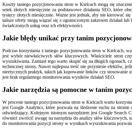
Koszty taniego pozycjonowania stron w Kielcach mogą się znacznie
setek złotych miesięcznie za podstawowe działania SEO, które ob
tysięcy złotych miesięcznie. Ważne jest jednak, aby nie kierować 
tańsze oferty mogą wiązać się z ograniczonym zakresem działań lub 
świadczonych usług oraz ich efektywności.
Jakie błędy unikać przy tanim pozycjonow
Podczas korzystania z taniego pozycjonowania stron w Kielcach, w
jest wybór niewłaściwych słów kluczowych. Właściciele stron częs
wyszukiwania. Zamiast tego warto skupić się na długich ogonach, cz
technicznej strony. Nawet najlepsza treść nie przyniesie efektów, j
nieetycznych praktyk, takich jak kupowanie linków czy stosowanie u
jest brak regularnego monitorowania wyników działań SEO.
Jakie narzędzia są pomocne w tanim pozy
W procesie taniego pozycjonowania stron w Kielcach warto korzyst
jest Google Analytics, które pozwala na śledzenie ruchu na stroni
odwiedzający. Kolejnym istotnym narzędziem jest Google Search C
również zwrócić uwagę na narzędzia do analizy słów kluczowych, ta
do monitorowania pozycji strony w wynikach wyszukiwania pozwala n