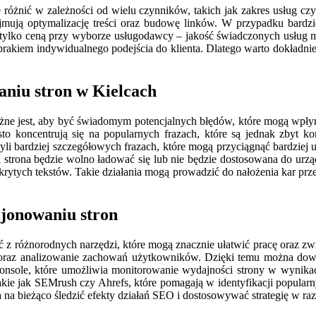
 różnić w zależności od wielu czynników, takich jak zakres usług c
ejmują optymalizację treści oraz budowę linków. W przypadku bardz
się tylko ceną przy wyborze usługodawcy – jakość świadczonych usług 
brakiem indywidualnego podejścia do klienta. Dlatego warto dokładnie
aniu stron w Kielcach
ażne jest, aby być świadomym potencjalnych błędów, które mogą wpł
to koncentrują się na popularnych frazach, które są jednak zbyt k
yli bardziej szczegółowych frazach, które mogą przyciągnąć bardziej
eśli strona będzie wolno ładować się lub nie będzie dostosowana do urz
krytych tekstów. Takie działania mogą prowadzić do nałożenia kar prze
cjonowaniu stron
ać z różnorodnych narzędzi, które mogą znacznie ułatwić pracę oraz 
e oraz analizowanie zachowań użytkowników. Dzięki temu można dowied
onsole, które umożliwia monitorowanie wydajności strony w wynika
kie jak SEMrush czy Ahrefs, które pomagają w identyfikacji popularny
a bieżąco śledzić efekty działań SEO i dostosowywać strategię w razi