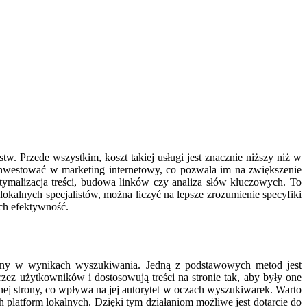
tw. Przede wszystkim, koszt takiej usługi jest znacznie niższy niż w
inwestować w marketing internetowy, co pozwala im na zwiększenie
tymalizacja treści, budowa linków czy analiza słów kluczowych. To
okalnych specjalistów, można liczyć na lepsze zrozumienie specyfiki
ich efektywność.
tryny w wynikach wyszukiwania. Jedną z podstawowych metod jest
zez użytkowników i dostosowują treści na stronie tak, aby były one
nej strony, co wpływa na jej autorytet w oczach wyszukiwarek. Warto
platform lokalnych. Dzięki tym działaniom możliwe jest dotarcie do