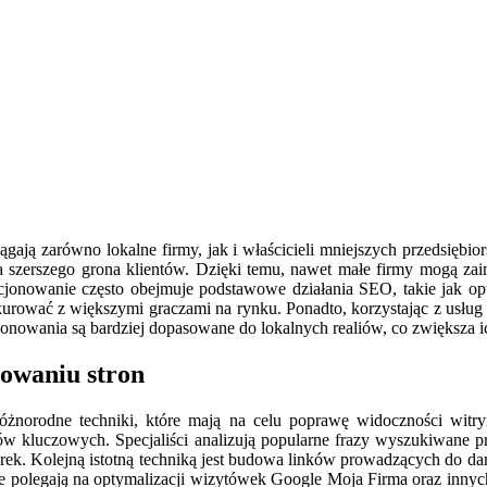
gają zarówno lokalne firmy, jak i właścicieli mniejszych przedsiębiors
la szerszego grona klientów. Dzięki temu, nawet małe firmy mogą za
cjonowanie często obejmuje podstawowe działania SEO, takie jak op
urować z większymi graczami na rynku. Ponadto, korzystając z usług l
cjonowania są bardziej dopasowane do lokalnych realiów, co zwiększa 
nowaniu stron
różnorodne techniki, które mają na celu poprawę widoczności wi
łów kluczowych. Specjaliści analizują popularne frazy wyszukiwane pr
rek. Kolejną istotną techniką jest budowa linków prowadzących do da
 polegają na optymalizacji wizytówek Google Moja Firma oraz innych 