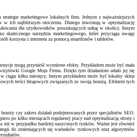
strategie marketingowe lokalnych firm. Jednym z najważniejszych
ów w ich najbliższym otoczeniu. Dlatego inwestują w optymalizację
ukiwania dla użytkowników poszukujących usług w okolicy. Innym
 jako skutecznego narzędzia marketingowego, które przyciąga uwagę
ób korzysta z internetu za pomocą smartfonów i tabletów.
nwestycje mogą przynieść wymierne efekty. Przykładem może być mała
 wizytówki Google Moja Firma. Dzięki tym działaniom udało jej się
nt w ciągu kilku miesięcy. Innym przykładem może być lokalny sklep
ciowych treści blogowych związanych ze swoją branżą. Efektem tych
ć branży czy zakres działań podejmowanych przez specjalistów SEO.
ero po kilku miesiącach regularnej pracy nad optymalizacją strony i
a niż w przypadku bardziej nasyconych rynków. Ważne jest również
trategii do zmieniających się warunków rynkowych oraz algorytmów
ezultatów.