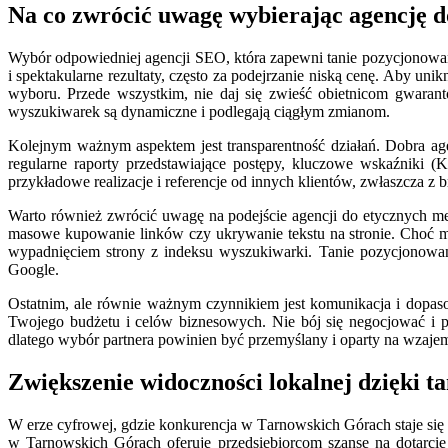
Na co zwrócić uwagę wybierając agencję d
Wybór odpowiedniej agencji SEO, która zapewni tanie pozycjonowani
i spektakularne rezultaty, często za podejrzanie niską cenę. Aby 
wyboru. Przede wszystkim, nie daj się zwieść obietnicom gwaran
wyszukiwarek są dynamiczne i podlegają ciągłym zmianom.
Kolejnym ważnym aspektem jest transparentność działań. Dobra a
regularne raporty przedstawiające postępy, kluczowe wskaźniki (
przykładowe realizacje i referencje od innych klientów, zwłaszcza z
Warto również zwrócić uwagę na podejście agencji do etycznych met
masowe kupowanie linków czy ukrywanie tekstu na stronie. Choć m
wypadnięciem strony z indeksu wyszukiwarki. Tanie pozycjonowan
Google.
Ostatnim, ale równie ważnym czynnikiem jest komunikacja i dopas
Twojego budżetu i celów biznesowych. Nie bój się negocjować i py
dlatego wybór partnera powinien być przemyślany i oparty na wzaje
Zwiększenie widoczności lokalnej dzięki
W erze cyfrowej, gdzie konkurencja w Tarnowskich Górach staje się 
w Tarnowskich Górach oferuje przedsiębiorcom szansę na dotarcie