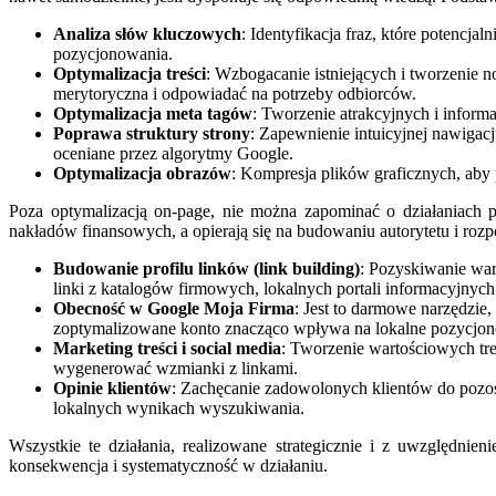
Analiza słów kluczowych
: Identyfikacja fraz, które potencj
pozycjonowania.
Optymalizacja treści
: Wzbogacanie istniejących i tworzenie 
merytoryczna i odpowiadać na potrzeby odbiorców.
Optymalizacja meta tagów
: Tworzenie atrakcyjnych i inform
Poprawa struktury strony
: Zapewnienie intuicyjnej nawigac
oceniane przez algorytmy Google.
Optymalizacja obrazów
: Kompresja plików graficznych, aby 
Poza optymalizacją on-page, nie można zapominać o działaniach p
nakładów finansowych, a opierają się na budowaniu autorytetu i rozp
Budowanie profilu linków (link building)
: Pozyskiwanie war
linki z katalogów firmowych, lokalnych portali informacyjnyc
Obecność w Google Moja Firma
: Jest to darmowe narzędzie
zoptymalizowane konto znacząco wpływa na lokalne pozycjon
Marketing treści i social media
: Tworzenie wartościowych tre
wygenerować wzmianki z linkami.
Opinie klientów
: Zachęcanie zadowolonych klientów do pozos
lokalnych wynikach wyszukiwania.
Wszystkie te działania, realizowane strategicznie i z uwzględni
konsekwencja i systematyczność w działaniu.