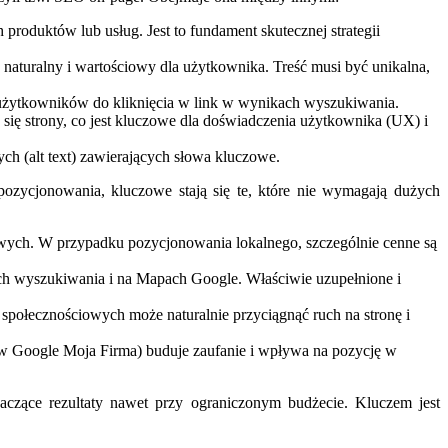
 produktów lub usług. Jest to fundament skutecznej strategii
naturalny i wartościowy dla użytkownika. Treść musi być unikalna,
cą użytkowników do kliknięcia w link w wynikach wyszukiwania.
się strony, co jest kluczowe dla doświadczenia użytkownika (UX) i
ch (alt text) zawierających słowa kluczowe.
pozycjonowania, kluczowe stają się te, które nie wymagają dużych
owych. W przypadku pozycjonowania lokalnego, szczególnie cenne są
ach wyszukiwania i na Mapach Google. Właściwie uzupełnione i
społecznościowych może naturalnie przyciągnąć ruch na stronę i
 w Google Moja Firma) buduje zaufanie i wpływa na pozycję w
naczące rezultaty nawet przy ograniczonym budżecie. Kluczem jest