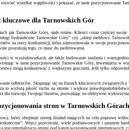
 rozwiać wszelkie wątpliwości i pokazać, że tanie pozycjonowanie Tar
st kluczowe dla Tarnowskich Gór
ch jak Tarnowskie Góry, stale rośnie. Klienci coraz częściej swoj
 „usługi hydrauliczne Tarnowskie Góry” czy „sklep meblowy Tarnowsk
klientów na rzecz konkurencji, która zainwestowała w swoje pozycjo
wnie poszukują tego, co masz do zaoferowania.
ości w wyszukiwarkach, ale także budowanie zaufania i wiarygodności
nwestując w tanie pozycjonowanie Tarnowskie Góry, inwestujesz w wiz
biorstwa mogą konkurować z większymi graczami, jeśli tylko odpowiedn
anie odbiorców. Skupiając się na frazach kluczowych związanych z 
cza to wyższą jakość ruchu na stronie i większe prawdopodobieńst
yści dla rozwoju Twojego biznesu, pozwalając na efektywne wykorzyst
pozycjonowania stron w Tarnowskich Górac
owy, który obejmuje szereg działań mających na celu poprawę widoc
„nieskuteczne”. Wręcz przeciwnie, wiele podstawowych i zarazem b
awą jest optymalizacja strony pod kątem wyszukiwarek internetowych, 