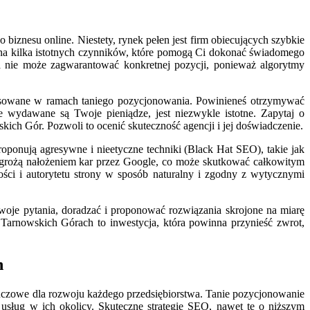
znesu online. Niestety, rynek pełen jest firm obiecujących szybkie
ę na kilka istotnych czynników, które pomogą Ci dokonać świadomego
a nie może zagwarantować konkretnej pozycji, ponieważ algorytmy
tosowane w ramach taniego pozycjonowania. Powinieneś otrzymywać
e wydawane są Twoje pieniądze, jest niezwykle istotne. Zapytaj o
kich Gór. Pozwoli to ocenić skuteczność agencji i jej doświadczenie.
oponują agresywne i nieetyczne techniki (Black Hat SEO), takie jak
 grożą nałożeniem kar przez Google, co może skutkować całkowitym
ci i autorytetu strony w sposób naturalny i zgodny z wytycznymi
oje pytania, doradzać i proponować rozwiązania skrojone na miarę
 Tarnowskich Górach to inwestycja, która powinna przynieść zwrot,
h
kluczowe dla rozwoju każdego przedsiębiorstwa. Tanie pozycjonowanie
usług w ich okolicy. Skuteczne strategie SEO, nawet te o niższym