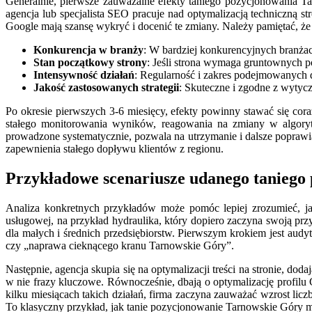
Generalnie, pierwsze zauważalne efekty taniego pozycjonowania T
agencja lub specjalista SEO pracuje nad optymalizacją techniczną 
Google mają szansę wykryć i docenić te zmiany. Należy pamiętać, że 
Konkurencja w branży
: W bardziej konkurencyjnych branżac
Stan początkowy strony
: Jeśli strona wymaga gruntownych po
Intensywność działań
: Regularność i zakres podejmowanych 
Jakość zastosowanych strategii
: Skuteczne i zgodne z wytycz
Po okresie pierwszych 3-6 miesięcy, efekty powinny stawać się cora
stałego monitorowania wyników, reagowania na zmiany w algorytm
prowadzone systematycznie, pozwala na utrzymanie i dalsze poprawi
zapewnienia stałego dopływu klientów z regionu.
Przykładowe scenariusze udanego tanieg
Analiza konkretnych przykładów może pomóc lepiej zrozumieć, j
usługowej, na przykład hydraulika, który dopiero zaczyna swoją pr
dla małych i średnich przedsiębiorstw. Pierwszym krokiem jest audy
czy „naprawa cieknącego kranu Tarnowskie Góry”.
Następnie, agencja skupia się na optymalizacji treści na stronie, d
w nie frazy kluczowe. Równocześnie, dbają o optymalizację profilu Go
kilku miesiącach takich działań, firma zaczyna zauważać wzrost lic
To klasyczny przykład, jak tanie pozycjonowanie Tarnowskie Góry 