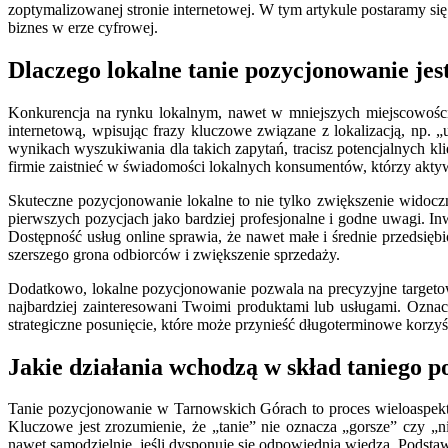
zoptymalizowanej stronie internetowej. W tym artykule postaramy się
biznes w erze cyfrowej.
Dlaczego lokalne tanie pozycjonowanie je
Konkurencja na rynku lokalnym, nawet w mniejszych miejscowościa
internetową, wpisując frazy kluczowe związane z lokalizacją, np.
wynikach wyszukiwania dla takich zapytań, tracisz potencjalnych 
firmie zaistnieć w świadomości lokalnych konsumentów, którzy akty
Skuteczne pozycjonowanie lokalne to nie tylko zwiększenie widoczn
pierwszych pozycjach jako bardziej profesjonalne i godne uwagi. I
Dostępność usług online sprawia, że nawet małe i średnie przedsię
szerszego grona odbiorców i zwiększenie sprzedaży.
Dodatkowo, lokalne pozycjonowanie pozwala na precyzyjne targetow
najbardziej zainteresowani Twoimi produktami lub usługami. Ozna
strategiczne posunięcie, które może przynieść długoterminowe korz
Jakie działania wchodzą w skład taniego 
Tanie pozycjonowanie w Tarnowskich Górach to proces wieloaspekt
Kluczowe jest zrozumienie, że „tanie” nie oznacza „gorsze” czy 
nawet samodzielnie, jeśli dysponuje się odpowiednią wiedzą. Podst