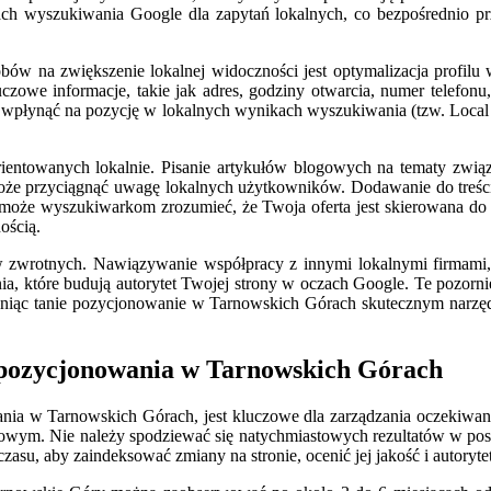
h wyszukiwania Google dla zapytań lokalnych, co bezpośrednio przek
bów na zwiększenie lokalnej widoczności jest optymalizacja profilu
zowe informacje, takie jak adres, godziny otwarcia, numer telefonu, a
wpłynąć na pozycję w lokalnych wynikach wyszukiwania (tzw. Local
i zorientowanych lokalnie. Pisanie artykułów blogowych na tematy zw
że przyciągnąć uwagę lokalnych użytkowników. Dodawanie do treści f
oże wyszukiwarkom zrozumieć, że Twoja oferta jest skierowana do
ością.
zwrotnych. Nawiązywanie współpracy z innymi lokalnymi firmami, u
nia, które budują autorytet Twojej strony w oczach Google. Te pozor
yniąc tanie pozycjonowanie w Tarnowskich Górach skutecznym narzęd
o pozycjonowania w Tarnowskich Górach
ania w Tarnowskich Górach, jest kluczowe dla zarządzania oczekiwan
owym. Nie należy spodziewać się natychmiastowych rezultatów w postac
zasu, aby zaindeksować zmiany na stronie, ocenić jej jakość i autory