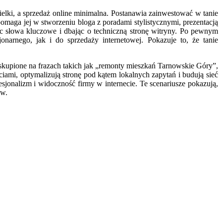
ielki, a sprzedaż online minimalna. Postanawia zainwestować w tanie
maga jej w stworzeniu bloga z poradami stylistycznymi, prezentacją
c słowa kluczowe i dbając o techniczną stronę witryny. Po pewnym
arnego, jak i do sprzedaży internetowej. Pokazuje to, że tanie
upione na frazach takich jak „remonty mieszkań Tarnowskie Góry”,
mi, optymalizują stronę pod kątem lokalnych zapytań i budują sieć
sjonalizm i widoczność firmy w internecie. Te scenariusze pokazują,
ów.