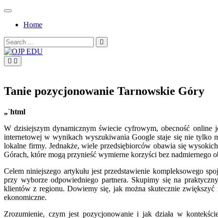
Skip
to
Home
content
Search
for:
OJP EDU
Tanie pozycjonowanie Tarnowskie Góry
„`html
W dzisiejszym dynamicznym świecie cyfrowym, obecność online je
internetowej w wynikach wyszukiwania Google staje się nie tylko 
lokalne firmy. Jednakże, wiele przedsiębiorców obawia się wysokic
Górach, które mogą przynieść wymierne korzyści bez nadmiernego ob
Celem niniejszego artykułu jest przedstawienie kompleksowego sp
przy wyborze odpowiedniego partnera. Skupimy się na praktyczn
klientów z regionu. Dowiemy się, jak można skutecznie zwiększyć 
ekonomiczne.
Zrozumienie, czym jest pozycjonowanie i jak działa w kontekści