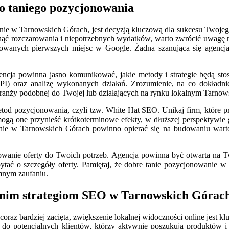
o taniego pozycjonowania
e w Tarnowskich Górach, jest decyzją kluczową dla sukcesu Twojego bi
uniknąć rozczarowania i niepotrzebnych wydatków, warto zwrócić uwag
towanych pierwszych miejsc w Google. Żadna szanująca się agencj
gencja powinna jasno komunikować, jakie metody i strategie będą s
KPI) oraz analizę wykonanych działań. Zrozumienie, na co dokładni
 branży podobnej do Twojej lub działających na rynku lokalnym Tarnows
od pozycjonowania, czyli tzw. White Hat SEO. Unikaj firm, które pr
ogą one przynieść krótkoterminowe efekty, w dłuższej perspektywie
ie w Tarnowskich Górach powinno opierać się na budowaniu wartoś
owanie oferty do Twoich potrzeb. Agencja powinna być otwarta na Tw
tać o szczegóły oferty. Pamiętaj, że dobre tanie pozycjonowanie w
mnym zaufaniu.
 tanim strategiom SEO w Tarnowskich Górac
coraz bardziej zacięta, zwiększenie lokalnej widoczności online jest 
 do potencjalnych klientów, którzy aktywnie poszukują produktów i 