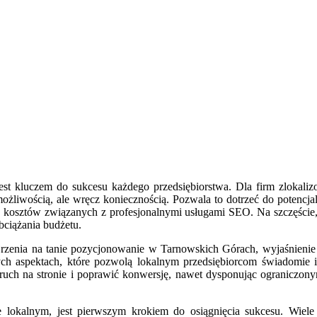
st kluczem do sukcesu każdego przedsiębiorstwa. Dla firm zlokal
możliwością, ale wręcz koniecznością. Pozwala to dotrzeć do potencj
h kosztów związanych z profesjonalnymi usługami SEO. Na szczęście,
ciążania budżetu.
ojrzenia na tanie pozycjonowanie w Tarnowskich Górach, wyjaśnieni
ych aspektach, które pozwolą lokalnym przedsiębiorcom świadomi
ruch na stronie i poprawić konwersję, nawet dysponując ograniczon
e lokalnym, jest pierwszym krokiem do osiągnięcia sukcesu. Wiele 