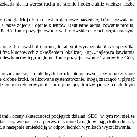
łada się na wzrost ruchu na stronie i potencjalnie większą liczbę
 w Google Moja Firma. Jest to darmowe narzędzie, które pozwala na
 także zdjęcia i opinie klientów. Regularne aktualizowanie profilu,
 Pack). Tanie pozycjonowanie w Tarnowskich Górach często zaczyna
iązane z Tarnowskimi Górami, lokalnymi wydarzeniami czy specyfiką
raz kluczowych z określeniem lokalizacji (np. „najlepsza kawiarnia
 mieszkańców tego regionu. Tanie pozycjonowanie Tarnowskie Góry
dzielanie się na lokalnych forach internetowych czy umieszczanie
nie drobne kroki, realizowane systematycznie, mogą znacząco wpłynąć
ziem marketingowym dla firm pragnących rozwijać się na lokalnym
iami i oceny skuteczności podjętych działań. SEO, w tym również te
i pojawienia się na pierwszej stronie Google w ciągu kilku dni czy
tet, a następnie umieścić ją w odpowiednich wynikach wyszukiwania.