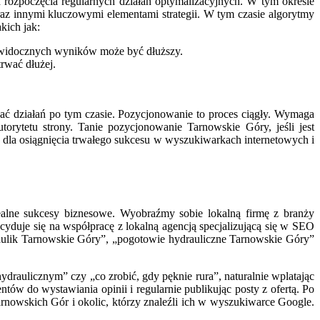
rozpoczęcia regularnych działań optymalizacyjnych. W tym okresie
raz innymi kluczowymi elementami strategii. W tym czasie algorytmy
kich jak:
ie widocznych wyników może być dłuższy.
rwać dłużej.
ywać działań po tym czasie. Pozycjonowanie to proces ciągły. Wymaga
rytetu strony. Tanie pozycjonowanie Tarnowskie Góry, jeśli jest
 dla osiągnięcia trwałego sukcesu w wyszukiwarkach internetowych i
alne sukcesy biznesowe. Wyobraźmy sobie lokalną firmę z branży
yduje się na współpracę z lokalną agencją specjalizującą się w SEO
ydraulik Tarnowskie Góry”, „pogotowie hydrauliczne Tarnowskie Góry”
ydraulicznym” czy „co zrobić, gdy pęknie rura”, naturalnie wplatając
ntów do wystawiania opinii i regularnie publikując posty z ofertą. Po
arnowskich Gór i okolic, którzy znaleźli ich w wyszukiwarce Google.