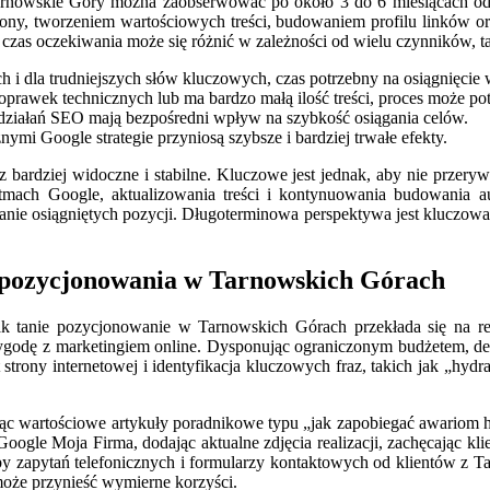
arnowskie Góry można zaobserwować po około 3 do 6 miesiącach od 
strony, tworzeniem wartościowych treści, budowaniem profilu linków o
czas oczekiwania może się różnić w zależności od wielu czynników, ta
h i dla trudniejszych słów kluczowych, czas potrzebny na osiągnięc
prawek technicznych lub ma bardzo małą ilość treści, proces może pot
działań SEO mają bezpośredni wpływ na szybkość osiągania celów.
nymi Google strategie przyniosą szybsze i bardziej trwałe efekty.
z bardziej widoczne i stabilne. Kluczowe jest jednak, aby nie przer
ach Google, aktualizowania treści i kontynuowania budowania auto
anie osiągniętych pozycji. Długoterminowa perspektywa jest kluczowa
o pozycjonowania w Tarnowskich Górach
ak tanie pozycjonowanie w Tarnowskich Górach przekłada się na re
zygodę z marketingiem online. Dysponując ograniczonym budżetem, dec
t strony internetowej i identyfikacja kluczowych fraz, takich jak „h
odając wartościowe artykuły poradnikowe typu „jak zapobiegać awariom h
ogle Moja Firma, dodając aktualne zdjęcia realizacji, zachęcając klie
zby zapytań telefonicznych i formularzy kontaktowych od klientów z T
może przynieść wymierne korzyści.