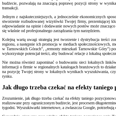
budżecie, pozwalają na znaczącą poprawę pozycji strony w wynikac
transakcji.
Jednym z najskuteczniejszych, a jednocześnie ekonomicznych sposo
stworzenie rozbudowanej wizytówki Twojej firmy, prezentującej kluc
odpowiadanie na opinie i dodawanie nowych postów może znacząco 
się właśnie od profesjonalnego zarządzania tym narzędziem.
Kolejną wartą uwagi strategią jest tworzenie i dystrybucja treśc
regionu, a następnie ich promocja w mediach społecznościowych, mo
w Tarnowskich Górach”, „remonty mieszkań Tarnowskie Góry”) pom
wykorzystuje potencjał treści, aby budować relacje z lokalną społeczn
Nie można również zapominać o budowaniu sieci lokalnych linków 
informacji o firmie w regionalnych katalogach branżowych to działa
na pozycję Twojej strony w lokalnych wynikach wyszukiwania, cz
rynku.
Jak długo trzeba czekać na efekty tanieg
Zrozumienie, jak długo trzeba czekać na efekty taniego pozycjonow
realizowane przy ograniczonym budżecie, jest procesem długotermin
tygodni. Wyszukiwarki internetowe, a zwłaszcza Google, potrzebują c