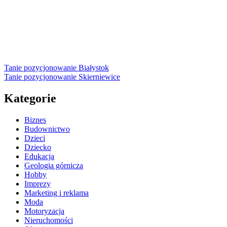
Tanie pozycjonowanie Białystok
Tanie pozycjonowanie Skierniewice
Kategorie
Biznes
Budownictwo
Dzieci
Dziecko
Edukacja
Geologia górnicza
Hobby
Imprezy
Marketing i reklama
Moda
Motoryzacja
Nieruchomości