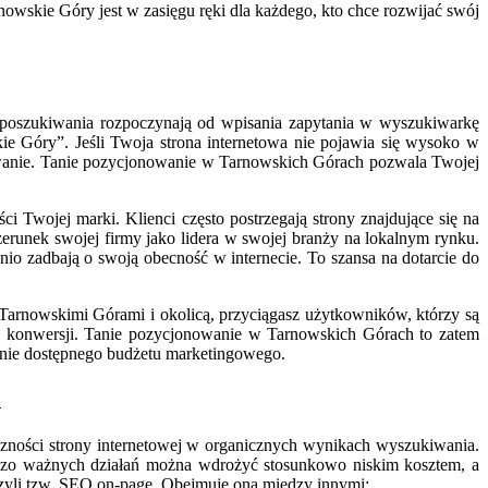
nowskie Góry jest w zasięgu ręki dla każdego, kto chce rozwijać swój
e poszukiwania rozpoczynają od wpisania zapytania w wyszukiwarkę
ie Góry”. Jeśli Twoja strona internetowa nie pojawia się wysoko w
nowanie. Tanie pozycjonowanie w Tarnowskich Górach pozwala Twojej
 Twojej marki. Klienci często postrzegają strony znajdujące się na
erunek swojej firmy jako lidera w swojej branży na lokalnym rynku.
io zadbają o swoją obecność w internecie. To szansa na dotarcie do
Tarnowskimi Górami i okolicą, przyciągasz użytkowników, którzy są
wo konwersji. Tanie pozycjonowanie w Tarnowskich Górach to zatem
anie dostępnego budżetu marketingowego.
h
zności strony internetowej w organicznych wynikach wyszukiwania.
ardzo ważnych działań można wdrożyć stosunkowo niskim kosztem, a
czyli tzw. SEO on-page. Obejmuje ona między innymi: