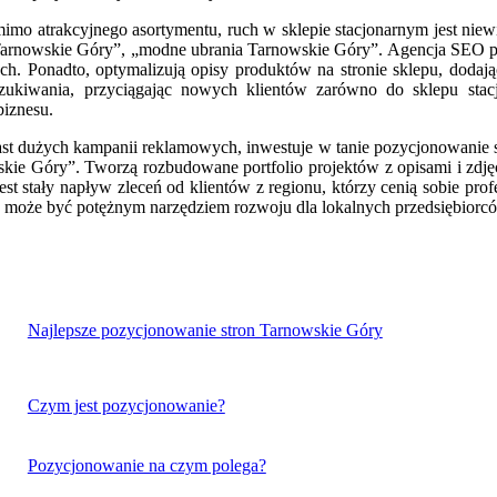
 mimo atrakcyjnego asortymentu, ruch w sklepie stacjonarnym jest niew
 Tarnowskie Góry”, „modne ubrania Tarnowskie Góry”. Agencja SEO po
h. Ponadto, optymalizują opisy produktów na stronie sklepu, dodają
kiwania, przyciągając nowych klientów zarówno do sklepu stacjon
biznesu.
 dużych kampanii reklamowych, inwestuje w tanie pozycjonowanie sk
e Góry”. Tworzą rozbudowane portfolio projektów z opisami i zdjęcia
 stały napływ zleceń od klientów z regionu, którzy cenią sobie profe
e, może być potężnym narzędziem rozwoju dla lokalnych przedsiębiorc
Najlepsze pozycjonowanie stron Tarnowskie Góry
Czym jest pozycjonowanie?
Pozycjonowanie na czym polega?