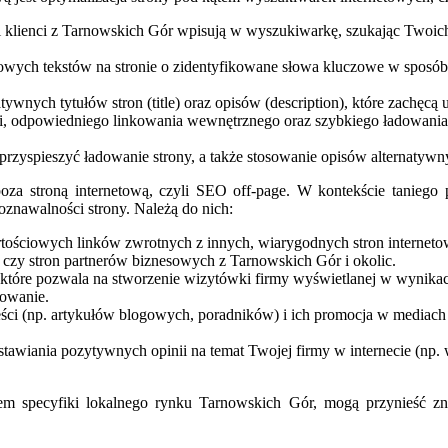
alni klienci z Tarnowskich Gór wpisują w wyszukiwarkę, szukając Twoich
nowych tekstów na stronie o zidentyfikowane słowa kluczowe w sposób 
atywnych tytułów stron (title) oraz opisów (description), które zachę
ji, odpowiedniego linkowania wewnętrznego oraz szybkiego ładowania 
przyspieszyć ładowanie strony, a także stosowanie opisów alternatywny
oza stroną internetową, czyli SEO off-page. W kontekście taniego 
oznawalności strony. Należą do nich:
tościowych linków zwrotnych z innych, wiarygodnych stron internet
h czy stron partnerów biznesowych z Tarnowskich Gór i okolic.
, które pozwala na stworzenie wizytówki firmy wyświetlanej w wynik
owanie.
ści (np. artykułów blogowych, poradników) i ich promocja w mediach 
tawiania pozytywnych opinii na temat Twojej firmy w internecie (np.
eniem specyfiki lokalnego rynku Tarnowskich Gór, mogą przynieść z