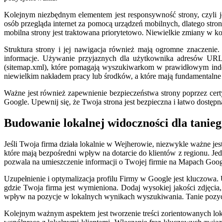
Kolejnym niezbędnym elementem jest responsywność strony, czyli je
osób przegląda internet za pomocą urządzeń mobilnych, dlatego stron
mobilna strony jest traktowana priorytetowo. Niewielkie zmiany w
Struktura strony i jej nawigacja również mają ogromne znaczeni
informacje. Używanie przyjaznych dla użytkownika adresów URL (
(sitemap.xml), które pomagają wyszukiwarkom w prawidłowym inde
niewielkim nakładem pracy lub środków, a które mają fundamentalne
Ważne jest również zapewnienie bezpieczeństwa strony poprzez cer
Google. Upewnij się, że Twoja strona jest bezpieczna i łatwo dostęp
Budowanie lokalnej widoczności dla tani
Jeśli Twoja firma działa lokalnie w Wejherowie, niezwykle ważne jes
które mają bezpośredni wpływ na dotarcie do klientów z regionu. Je
pozwala na umieszczenie informacji o Twojej firmie na Mapach Goo
Uzupełnienie i optymalizacja profilu Firmy w Google jest kluczowa.
gdzie Twoja firma jest wymieniona. Dodaj wysokiej jakości zdjęcia,
wpływ na pozycje w lokalnych wynikach wyszukiwania. Tanie pozyc
Kolejnym ważnym aspektem jest tworzenie treści zorientowanych loka