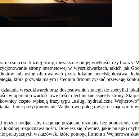
a dla sukcesu każdej firmy, niezależnie od jej wielkości czy branży.
pozycjonowanie strony internetowej w wyszukiwarkach, takich jak Goog
duktów lub usług oferowanych przez lokalne przedsiębiorstwa. Jedn
ategia, która pozwala małym i średnim firmom zyskać przewagę konkur
ziałania wyszukiwarek oraz dostosowanie strategii do specyfiki loka
ci w oparciu o wartościowe treści i techniczne aspekty strony. Skup
tkownicy często wpisują frazy typu „usługi hydrauliczne Wejherowo
tania. Tanie pozycjonowanie Wejherowo polega więc na mądrym inwest
 kroki można podjąć, aby osiągnąć pożądane rezultaty bez ponoszeni
a lokalnej rozpoznawalności. Dowiesz się również, jakie pułapki czyha
ie praktycznych wskazówek, które pomogą firmom z Wejherowa skute