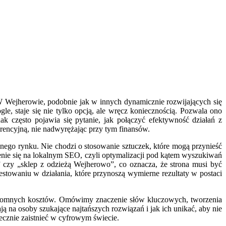
 W Wejherowie, podobnie jak w innych dynamicznie rozwijających się
le, staje się nie tylko opcją, ale wręcz koniecznością. Pozwala ono
ak często pojawia się pytanie, jak połączyć efektywność działań z
encyjną, nie nadwyrężając przy tym finansów.
lnego rynku. Nie chodzi o stosowanie sztuczek, które mogą przynieść
ienie się na lokalnym SEO, czyli optymalizacji pod kątem wyszukiwań
” czy „sklep z odzieżą Wejherowo”, co oznacza, że strona musi być
owaniu w działania, które przynoszą wymierne rezultaty w postaci
a ogromnych kosztów. Omówimy znaczenie słów kluczowych, tworzenia
ją na osoby szukające najtańszych rozwiązań i jak ich unikać, aby nie
cznie zaistnieć w cyfrowym świecie.