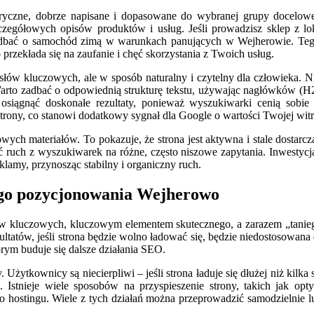
ytoryczne, dobrze napisane i dopasowane do wybranej grupy docelo
egółowych opisów produktów i usług. Jeśli prowadzisz sklep z loka
k dbać o samochód zimą w warunkach panujących w Wejherowie. Tego
 przekłada się na zaufanie i chęć skorzystania z Twoich usług.
słów kluczowych, ale w sposób naturalny i czytelny dla człowieka. N
rto zadbać o odpowiednią strukturę tekstu, używając nagłówków (H2, H3
iągnąć doskonałe rezultaty, ponieważ wyszukiwarki cenią sobie ja
trony, co stanowi dodatkowy sygnał dla Google o wartości Twojej wit
wych materiałów. To pokazuje, że strona jest aktywna i stale dostar
ruch z wyszukiwarek na różne, często niszowe zapytania. Inwestycja
eklamy, przynosząc stabilny i organiczny ruch.
iego pozycjonowania Wejherowo
w kluczowych, kluczowym elementem skutecznego, a zarazem „tanieg
ultatów, jeśli strona będzie wolno ładować się, będzie niedostosowan
rym buduje się dalsze działania SEO.
 Użytkownicy są niecierpliwi – jeśli strona ładuje się dłużej niż ki
stnieje wiele sposobów na przyspieszenie strony, takich jak opty
o hostingu. Wiele z tych działań można przeprowadzić samodzielnie lub