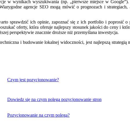
ycje w wynikach wyszukiwania (np. „pierwsze miejsce w Google”). 
. Wiarygodne agencje SEO mogą mówić o prognozach i strategiach, a
o sprawdzić ich opinie, zapoznać się z ich portfolio i poprosić o pr
 poszukać oferty, która oferuje najlepszy stosunek jakości do ceny i k
szej perspektywie znacznie droższe niż przemyślana inwestycja.
a techniczna i budowanie lokalnej widoczności, jest najlepszą strateg
Czym jest pozycjonowanie?
Dowiedz się na czym polega pozycjonowanie stron
Pozycjonowanie na czym polega?