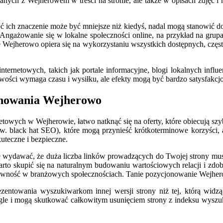
anych z Wejherowem w treści na stronie, ale także w opisach zdjęć 
 ich znaczenie może być mniejsze niż kiedyś, nadal mogą stanowić d
h. Angażowanie się w lokalne społeczności online, na przykład na g
 Wejherowo opiera się na wykorzystaniu wszystkich dostępnych, częst
ternetowych, takich jak portale informacyjne, blogi lokalnych influ
wości wymaga czasu i wysiłku, ale efekty mogą być bardzo satysfakcj
jonowania Wejherowo
owych w Wejherowie, łatwo natknąć się na oferty, które obiecują szybki
zw. black hat SEO), które mogą przynieść krótkoterminowe korzyści,
teczne i bezpieczne.
ę wydawać, że duża liczba linków prowadzących do Twojej strony musi
 warto skupić się na naturalnym budowaniu wartościowych relacji i zd
 aktywność w branżowych społecznościach. Tanie pozycjonowanie Wejher
rezentowania wyszukiwarkom innej wersji strony niż tej, którą wid
gle i mogą skutkować całkowitym usunięciem strony z indeksu wyszuki