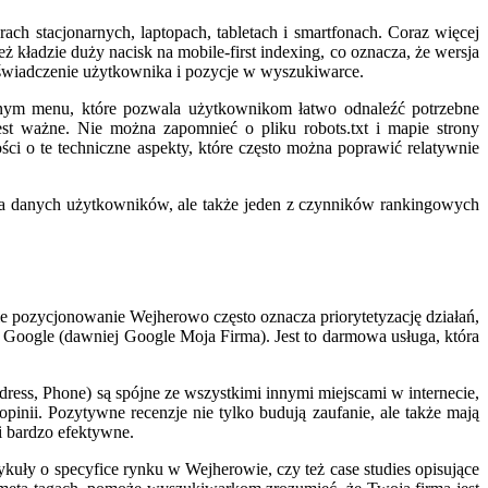
ch stacjonarnych, laptopach, tabletach i smartfonach. Coraz więcej
 kładzie duży nacisk na mobile-first indexing, co oznacza, że wersja
świadczenie użytkownika i pozycje w wyszukiwarce.
yjnym menu, które pozwala użytkownikom łatwo odnaleźć potrzebne
st ważne. Nie można zapomnieć o pliku robots.txt i mapie strony
o te techniczne aspekty, które często można poprawić relatywnie
twa danych użytkowników, ale także jeden z czynników rankingowych
nie pozycjonowanie Wejherowo często oznacza priorytetyzację działań,
w Google (dawniej Google Moja Firma). Jest to darmowa usługa, która
ress, Phone) są spójne ze wszystkimi innymi miejscami w internecie,
pinii. Pozytywne recenzje nie tylko budują zaufanie, ale także mają
 bardzo efektywne.
kuły o specyfice rynku w Wejherowie, czy też case studies opisujące