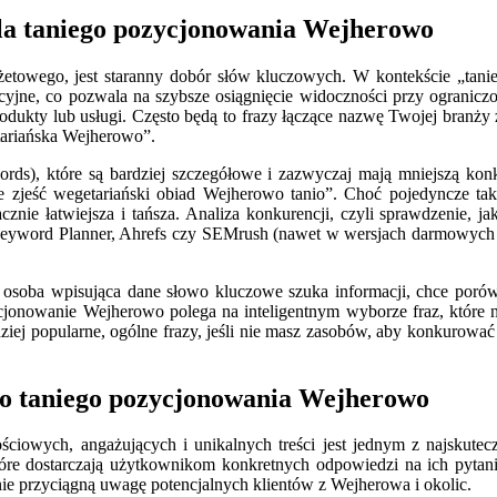
la taniego pozycjonowania Wejherowo
etowego, jest staranny dobór słów kluczowych. W kontekście „tanie
cyjne, co pozwala na szybsze osiągnięcie widoczności przy ograniczo
rodukty lub usługi. Często będą to frazy łączące nazwę Twojej branż
tariańska Wejherowo”.
rds), które są bardziej szczegółowe i zazwyczaj mają mniejszą konk
zjeść wegetariański obiad Wejherowo tanio”. Choć pojedyncze tak
cznie łatwiejsza i tańsza. Analiza konkurencji, czyli sprawdzenie, 
 Keyword Planner, Ahrefs czy SEMrush (nawet w wersjach darmowych 
 osoba wpisująca dane słowo kluczowe szuka informacji, chce poró
ozycjonowanie Wejherowo polega na inteligentnym wyborze fraz, które 
ziej popularne, ogólne frazy, jeśli nie masz zasobów, aby konkurować 
do taniego pozycjonowania Wejherowo
ciowych, angażujących i unikalnych treści jest jednym z najskute
óre dostarczają użytkownikom konkretnych odpowiedzi na ich pytania,
znie przyciągną uwagę potencjalnych klientów z Wejherowa i okolic.