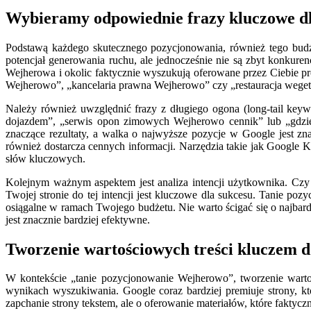
Wybieramy odpowiednie frazy kluczowe d
Podstawą każdego skutecznego pozycjonowania, również tego budż
potencjał generowania ruchu, ale jednocześnie nie są zbyt konkuren
Wejherowa i okolic faktycznie wyszukują oferowane przez Ciebie p
Wejherowo”, „kancelaria prawna Wejherowo” czy „restauracja wege
Należy również uwzględnić frazy z długiego ogona (long-tail keywo
dojazdem”, „serwis opon zimowych Wejherowo cennik” lub „gdzie 
znaczące rezultaty, a walka o najwyższe pozycje w Google jest zna
również dostarcza cennych informacji. Narzędzia takie jak Google
słów kluczowych.
Kolejnym ważnym aspektem jest analiza intencji użytkownika. Czy
Twojej stronie do tej intencji jest kluczowe dla sukcesu. Tanie p
osiągalne w ramach Twojego budżetu. Nie warto ścigać się o najbard
jest znacznie bardziej efektywne.
Tworzenie wartościowych treści kluczem 
W kontekście „tanie pozycjonowanie Wejherowo”, tworzenie wartoś
wynikach wyszukiwania. Google coraz bardziej premiuje strony, kt
zapchanie strony tekstem, ale o oferowanie materiałów, które faktyc