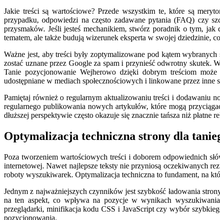
Jakie treści są wartościowe? Przede wszystkim te, które są mer
przypadku, odpowiedzi na często zadawane pytania (FAQ) czy szcz
przysmaków. Jeśli jesteś mechanikiem, stwórz poradnik o tym, ja
tematem, ale także budują wizerunek eksperta w swojej dziedzinie, co
Ważne jest, aby treści były zoptymalizowane pod kątem wybranych 
zostać uznane przez Google za spam i przynieść odwrotny skutek. Wa
Tanie pozycjonowanie Wejherowo dzięki dobrym treściom może os
udostępniane w mediach społecznościowych i linkowane przez inne s
Pamiętaj również o regularnym aktualizowaniu treści i dodawaniu no
regularnego publikowania nowych artykułów, które mogą przyciągać 
dłuższej perspektywie często okazuje się znacznie tańsza niż płatne r
Optymalizacja techniczna strony dla tan
Poza tworzeniem wartościowych treści i doborem odpowiednich słó
internetowej. Nawet najlepsze teksty nie przyniosą oczekiwanych rez
roboty wyszukiwarek. Optymalizacja techniczna to fundament, na któ
Jednym z najważniejszych czynników jest szybkość ładowania strony.
na ten aspekt, co wpływa na pozycje w wynikach wyszukiwania. I
przeglądarki, minifikacja kodu CSS i JavaScript czy wybór szybkieg
pozycjonowania.