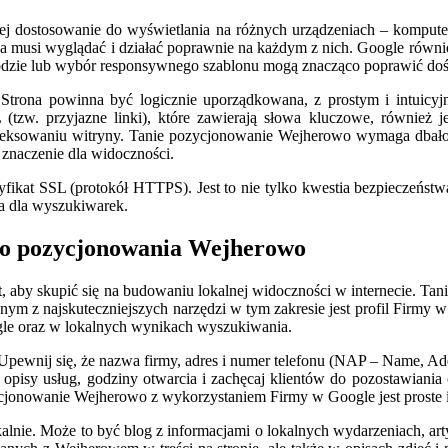
j dostosowanie do wyświetlania na różnych urządzeniach – komputera
a musi wyglądać i działać poprawnie na każdym z nich. Google również
 kodzie lub wybór responsywnego szablonu mogą znacząco poprawić do
e. Strona powinna być logicznie uporządkowana, z prostym i intuic
tzw. przyjazne linki), które zawierają słowa kluczowe, również je
ksowaniu witryny. Tanie pozycjonowanie Wejherowo wymaga dbałości 
 znaczenie dla widoczności.
tyfikat SSL (protokół HTTPS). Jest to nie tylko kwestia bezpieczeńs
na dla wyszukiwarek.
ego pozycjonowania Wejherowo
t, aby skupić się na budowaniu lokalnej widoczności w internecie. Ta
dnym z najskuteczniejszych narzędzi w tym zakresie jest profil Firmy 
gle oraz w lokalnych wynikach wyszukiwania.
 Upewnij się, że nazwa firmy, adres i numer telefonu (NAP – Name, Add
 opisy usług, godziny otwarcia i zachęcaj klientów do pozostawiania o
jonowanie Wejherowo z wykorzystaniem Firmy w Google jest proste i
lnie. Może to być blog z informacjami o lokalnych wydarzeniach, arty