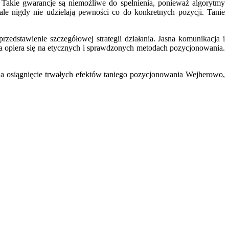
Takie gwarancje są niemożliwe do spełnienia, ponieważ algorytmy
le nigdy nie udzielają pewności co do konkretnych pozycji. Tanie
zedstawienie szczegółowej strategii działania. Jasna komunikacja i
tóra opiera się na etycznych i sprawdzonych metodach pozycjonowania.
ią na osiągnięcie trwałych efektów taniego pozycjonowania Wejherowo,