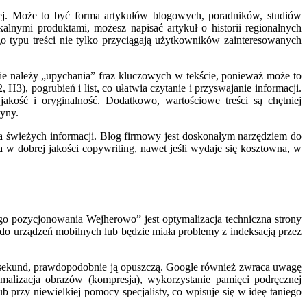
wej. Może to być forma artykułów blogowych, poradników, studiów
lnymi produktami, możesz napisać artykuł o historii regionalnych
 typu treści nie tylko przyciągają użytkowników zainteresowanych
ie należy „upychania” fraz kluczowych w tekście, ponieważ może to
), pogrubień i list, co ułatwia czytanie i przyswajanie informacji.
kość i oryginalność. Dodatkowo, wartościowe treści są chętniej
ryny.
cza świeżych informacji. Blog firmowy jest doskonałym narzędziem do
 w dobrej jakości copywriting, nawet jeśli wydaje się kosztowna, w
o pozycjonowania Wejherowo” jest optymalizacja techniczna strony
a do urządzeń mobilnych lub będzie miała problemy z indeksacją przez
lka sekund, prawdopodobnie ją opuszczą. Google również zwraca uwagę
malizacja obrazów (kompresja), wykorzystanie pamięci podręcznej
 przy niewielkiej pomocy specjalisty, co wpisuje się w ideę taniego