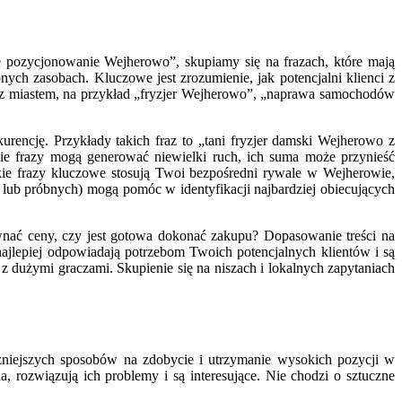
 pozycjonowanie Wejherowo”, skupiamy się na frazach, które mają
nych zasobach. Kluczowe jest zrozumienie, jak potencjalni klienci z
y z miastem, na przykład „fryzjer Wejherowo”, „naprawa samochodów
urencję. Przykłady takich fraz to „tani fryzjer damski Wejherowo z
ie frazy mogą generować niewielki ruch, ich suma może przynieść
jakie frazy kluczowe stosują Twoi bezpośredni rywale w Wejherowie,
lub próbnych) mogą pomóc w identyfikacji najbardziej obiecujących
wnać ceny, czy jest gotowa dokonać zakupu? Dopasowanie treści na
najlepiej odpowiadają potrzebom Twoich potencjalnych klientów i są
z dużymi graczami. Skupienie się na niszach i lokalnych zapytaniach
czniejszych sposobów na zdobycie i utrzymanie wysokich pozycji w
 rozwiązują ich problemy i są interesujące. Nie chodzi o sztuczne