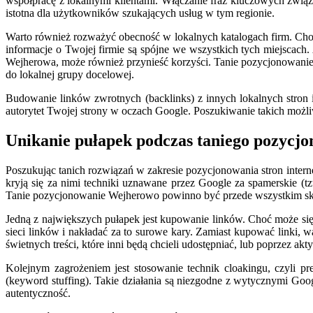
współpracę z lokalnymi klientami. Włączanie fraz kluczowych związ
istotna dla użytkowników szukających usług w tym regionie.
Warto również rozważyć obecność w lokalnych katalogach firm. Choć
informacje o Twojej firmie są spójne we wszystkich tych miejscac
Wejherowa, może również przynieść korzyści. Tanie pozycjonowanie
do lokalnej grupy docelowej.
Budowanie linków zwrotnych (backlinks) z innych lokalnych stron in
autorytet Twojej strony w oczach Google. Poszukiwanie takich możli
Unikanie pułapek podczas taniego pozyc
Poszukując tanich rozwiązań w zakresie pozycjonowania stron internet
kryją się za nimi techniki uznawane przez Google za spamerskie (t
Tanie pozycjonowanie Wejherowo powinno być przede wszystkim sku
Jedną z największych pułapek jest kupowanie linków. Choć może si
sieci linków i nakładać za to surowe kary. Zamiast kupować linki,
świetnych treści, które inni będą chcieli udostępniać, lub poprzez
Kolejnym zagrożeniem jest stosowanie technik cloakingu, czyli p
(keyword stuffing). Takie działania są niezgodne z wytycznymi Goo
autentyczność.