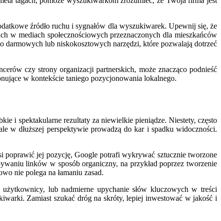
i meta tagach, pomoże wyszukiwarkom zrozumieć, że Twoja firma jest
odatkowe źródło ruchu i sygnałów dla wyszukiwarek. Upewnij się, że
rupach w mediach społecznościowych przeznaczonych dla mieszkańców
o darmowych lub niskokosztowych narzędzi, które pozwalają dotrzeć
encerów czy strony organizacji partnerskich, może znacząco podnieść
onujące w kontekście taniego pozycjonowania lokalnego.
e i spektakularne rezultaty za niewielkie pieniądze. Niestety, często
 ale w dłuższej perspektywie prowadzą do kar i spadku widoczności.
 poprawić jej pozycję, Google potrafi wykrywać sztucznie tworzone
obywaniu linków w sposób organiczny, na przykład poprzez tworzenie
owo nie polega na łamaniu zasad.
zą użytkownicy, lub nadmierne upychanie słów kluczowych w treści
warki. Zamiast szukać dróg na skróty, lepiej inwestować w jakość i