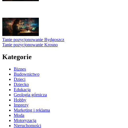
Tanie pozycjonowanie Bydgoszcz
Tanie pozycjonowanie Krosno
Kategorie
Biznes
Budownictwo
Dzieci
Dziecko
Edukacja
Geologia górnicza
Hobby
Imprezy
Marketing i reklama
Moda
Motoryzacja
Nieruchomości