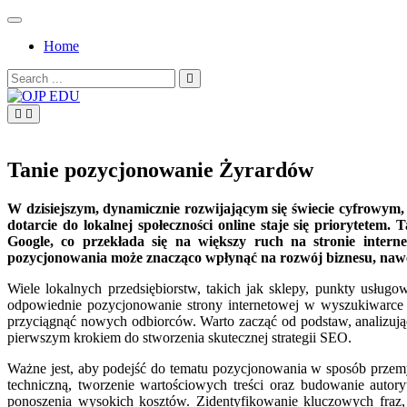
Skip
to
Home
content
Search
for:
OJP EDU
Tanie pozycjonowanie Żyrardów
W dzisiejszym, dynamicznie rozwijającym się świecie cyfrowym, 
dotarcie do lokalnej społeczności online staje się priorytet
Google, co przekłada się na większy ruch na stronie inter
pozycjonowania może znacząco wpłynąć na rozwój biznesu, naw
Wiele lokalnych przedsiębiorstw, takich jak sklepy, punkty usługo
odpowiednie pozycjonowanie strony internetowej w wyszukiwarce 
przyciągnąć nowych odbiorców. Warto zacząć od podstaw, analizując 
pierwszym krokiem do stworzenia skutecznej strategii SEO.
Ważne jest, aby podejść do tematu pozycjonowania w sposób przemyś
techniczną, tworzenie wartościowych treści oraz budowanie autor
ponoszenia wysokich kosztów. Zidentyfikowanie kluczowych fraz, 