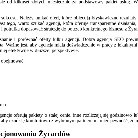
ię od kilkuset złotych miesięcznie za podstawowy pakiet usług. W
ukcesu. Należy unikać ofert, które obiecują błyskawiczne rezultaty
t tego, warto szukać agencji, która oferuje transparentne działania,
 i potrafiła dopasować strategię do potrzeb konkretnego biznesu z Żyr
znanie i porównać oferty kilku agencji. Dobra agencja SEO powinna
. Ważne jest, aby agencja miała doświadczenie w pracy z lokalnymi fi
mniej efektywne w dłuższej perspektywie.
y obejmować:
nia.
encje oferują pakiety o stałej cenie, inne rozliczają się godzinowo
t, aby czuć się komfortowo z wybranym partnerem i mieć pewność, że 
zycjonowaniu Żyrardów