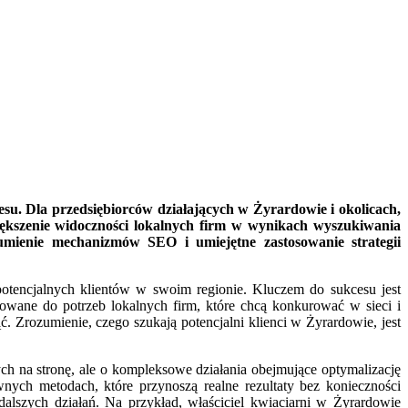
esu. Dla przedsiębiorców działających w Żyrardowie i okolicach,
większenie widoczności lokalnych firm w wynikach wyszukiwania
umienie mechanizmów SEO i umiejętne zastosowanie strategii
o potencjalnych klientów w swoim regionie. Kluczem do sukcesu jest
wane do potrzeb lokalnych firm, które chcą konkurować w sieci i
. Zrozumienie, czego szukają potencjalni klienci w Żyrardowie, jest
ch na stronę, ale o kompleksowe działania obejmujące optymalizację
nych metodach, które przynoszą realne rezultaty bez konieczności
alszych działań. Na przykład, właściciel kwiaciarni w Żyrardowie