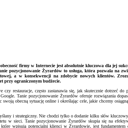
obecność firmy w Internecie jest absolutnie kluczowa dla jej sukc
em. Tanie pozycjonowanie Żyrardów to usługa, która pozwala na z
netowej, a w konsekwencji na zdobycie nowych klientów. Zroz
et przy ograniczonym budżecie.
we czy restauracje, często zastanawia się, jak skutecznie dotrzeć d
Google. Tanie pozycjonowanie Żyrardów oferuje rozwiązania dopaso
swoją obecną sytuację online i określając cele, jakie chcemy osiągnąć
lany i strategiczny. Nie chodzi tylko o dodanie kilku słów kluczowy
ytetu w sieci. Tanie pozycjonowanie Żyrardów skupia się na efektyw
które wpisują potencjalni klienci w Żyrardowie, jest fundamentem d