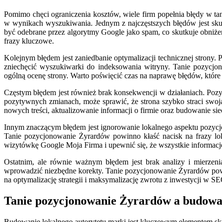
Pomimo chęci ograniczenia kosztów, wiele firm popełnia błędy w 
w wynikach wyszukiwania. Jednym z najczęstszych błędów jest skupi
być odebrane przez algorytmy Google jako spam, co skutkuje obniże
frazy kluczowe.
Kolejnym błędem jest zaniedbanie optymalizacji technicznej strony.
zniechęcić wyszukiwarki do indeksowania witryny. Tanie pozycj
ogólną ocenę strony. Warto poświęcić czas na naprawę błędów, które 
Częstym błędem jest również brak konsekwencji w działaniach. Pozy
pozytywnych zmianach, może sprawić, że strona szybko straci swo
nowych treści, aktualizowanie informacji o firmie oraz budowanie si
Innym znaczącym błędem jest ignorowanie lokalnego aspektu pozycjo
Tanie pozycjonowanie Żyrardów powinno kłaść nacisk na frazy lok
wizytówkę Google Moja Firma i upewnić się, że wszystkie informacje 
Ostatnim, ale równie ważnym błędem jest brak analizy i mierzenia
wprowadzić niezbędne korekty. Tanie pozycjonowanie Żyrardów powin
na optymalizację strategii i maksymalizację zwrotu z inwestycji w S
Tanie pozycjonowanie Żyrardów a budowan
Budowanie lokalnego autorytetu marki jest kluczowym elementem sk