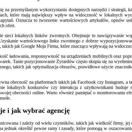
ę na przemyślanym wykorzystaniu dostępnych narzędzi i strategii, k
aniach, które mają największy wpływ na widoczność w lokalnych w
apytań. Oznacza to tworzenie wartościowych artykułów, opisów usług
h ofert.
 sieci lokalnych linków zwrotnych. Obejmuje to nawiązywanie wspó
. Uzyskanie wartościowego linku zwrotnego z dobrze wypozycjonowane
, takich jak Google Moja Firma, które znacząco wpływają na widoczn
bkość ładowania, responsywność na urządzeniach mobilnych oraz popra
iwarek. Tanie pozycjonowanie Żyrardów często skupia się na wyelim
ego, takich jak optymalizacja obrazów, prawidłowe użycie znacznik
na obecność na platformach takich jak Facebook czy Instagram, a ta
zenie lokalnych konkursów czy interakcja z użytkownikami buduj
ojej obecności online. Warto również pamiętać o monitorowaniu efekt
nsole.
je i jak wybrać agencję
nicowana i zależy od wielu czynników, takich jak wielkość firmy, je
a jednak określić pewne ramy i zasady, które pomogą w oszacowaniu 