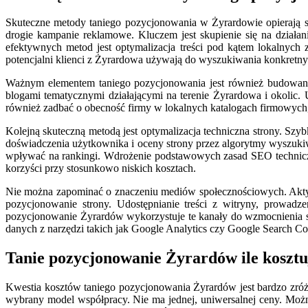
Skuteczne metody taniego pozycjonowania w Żyrardowie opierają si
drogie kampanie reklamowe. Kluczem jest skupienie się na dział
efektywnych metod jest optymalizacja treści pod kątem lokalnych z
potencjalni klienci z Żyrardowa używają do wyszukiwania konkretnyc
Ważnym elementem taniego pozycjonowania jest również budowanie
blogami tematycznymi działającymi na terenie Żyrardowa i okolic
również zadbać o obecność firmy w lokalnych katalogach firmowych
Kolejną skuteczną metodą jest optymalizacja techniczna strony. Szy
doświadczenia użytkownika i oceny strony przez algorytmy wyszuk
wpływać na rankingi. Wdrożenie podstawowych zasad SEO techniczn
korzyści przy stosunkowo niskich kosztach.
Nie można zapominać o znaczeniu mediów społecznościowych. Aktyw
pozycjonowanie strony. Udostępnianie treści z witryny, prowad
pozycjonowanie Żyrardów wykorzystuje te kanały do wzmocnienia sw
danych z narzędzi takich jak Google Analytics czy Google Search Co
Tanie pozycjonowanie Żyrardów ile kosztu
Kwestia kosztów taniego pozycjonowania Żyrardów jest bardzo zróż
wybrany model współpracy. Nie ma jednej, uniwersalnej ceny. Możn