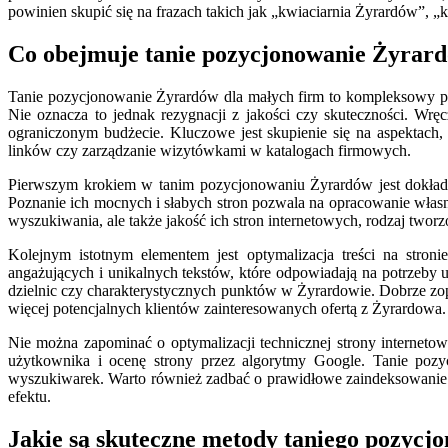
powinien skupić się na frazach takich jak „kwiaciarnia Żyrardów”,
Co obejmuje tanie pozycjonowanie Żyrard
Tanie pozycjonowanie Żyrardów dla małych firm to kompleksowy pro
Nie oznacza to jednak rezygnacji z jakości czy skuteczności. Wrę
ograniczonym budżecie. Kluczowe jest skupienie się na aspektach
linków czy zarządzanie wizytówkami w katalogach firmowych.
Pierwszym krokiem w tanim pozycjonowaniu Żyrardów jest dokładna a
Poznanie ich mocnych i słabych stron pozwala na opracowanie własne
wyszukiwania, ale także jakość ich stron internetowych, rodzaj tworz
Kolejnym istotnym elementem jest optymalizacja treści na stron
angażujących i unikalnych tekstów, które odpowiadają na potrzeby 
dzielnic czy charakterystycznych punktów w Żyrardowie. Dobrze z
więcej potencjalnych klientów zainteresowanych ofertą z Żyrardowa.
Nie można zapominać o optymalizacji technicznej strony internet
użytkownika i ocenę strony przez algorytmy Google. Tanie pozy
wyszukiwarek. Warto również zadbać o prawidłowe zaindeksowanie 
efektu.
Jakie są skuteczne metody taniego pozyc