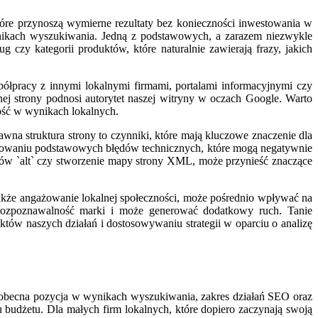
tóre przynoszą wymierne rezultaty bez konieczności inwestowania w
ynikach wyszukiwania. Jedną z podstawowych, a zarazem niezwykle
 czy kategorii produktów, które naturalnie zawierają frazy, jakich
łpracy z innymi lokalnymi firmami, portalami informacyjnymi czy
j strony podnosi autorytet naszej witryny w oczach Google. Warto
ość w wynikach lokalnych.
wna struktura strony to czynniki, które mają kluczowe znaczenie dla
inowaniu podstawowych błędów technicznych, które mogą negatywnie
ów `alt` czy stworzenie mapy strony XML, może przynieść znaczące
kże angażowanie lokalnej społeczności, może pośrednio wpływać na
e rozpoznawalność marki i może generować dodatkowy ruch. Tanie
ów naszych działań i dostosowywaniu strategii w oparciu o analizę
j obecna pozycja w wynikach wyszukiwania, zakres działań SEO oraz
budżetu. Dla małych firm lokalnych, które dopiero zaczynają swoją