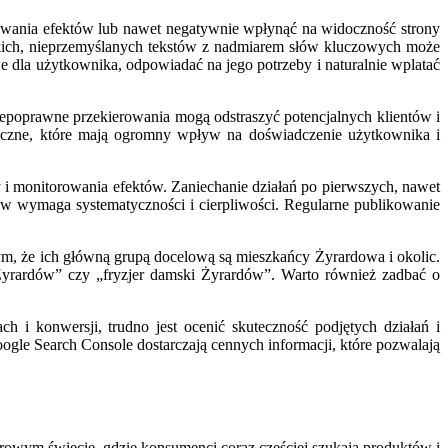
owania efektów lub nawet negatywnie wpłynąć na widoczność strony
rótkich, nieprzemyślanych tekstów z nadmiarem słów kluczowych może
 dla użytkownika, odpowiadać na jego potrzeby i naturalnie wplatać
niepoprawne przekierowania mogą odstraszyć potencjalnych klientów i
iczne, które mają ogromny wpływ na doświadczenie użytkownika i
 i monitorowania efektów. Zaniechanie działań po pierwszych, nawet
w wymaga systematyczności i cierpliwości. Regularne publikowanie
ym, że ich główną grupą docelową są mieszkańcy Żyrardowa i okolic.
 Żyrardów” czy „fryzjer damski Żyrardów”. Warto również zadbać o
h i konwersji, trudno jest ocenić skuteczność podjętych działań i
gle Search Console dostarczają cennych informacji, które pozwalają
owym świecie, gdzie konsumenci coraz częściej szukają produktów i