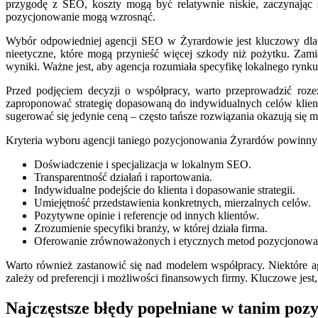
przygodę z SEO, koszty mogą być relatywnie niskie, zaczynając s
pozycjonowanie mogą wzrosnąć.
Wybór odpowiedniej agencji SEO w Żyrardowie jest kluczowy dla s
nieetyczne, które mogą przynieść więcej szkody niż pożytku. Zamias
wyniki. Ważne jest, aby agencja rozumiała specyfikę lokalnego rynku
Przed podjęciem decyzji o współpracy, warto przeprowadzić roze
zaproponować strategię dopasowaną do indywidualnych celów klienta
sugerować się jedynie ceną – często tańsze rozwiązania okazują się 
Kryteria wyboru agencji taniego pozycjonowania Żyrardów powinn
Doświadczenie i specjalizacja w lokalnym SEO.
Transparentność działań i raportowania.
Indywidualne podejście do klienta i dopasowanie strategii.
Umiejętność przedstawienia konkretnych, mierzalnych celów.
Pozytywne opinie i referencje od innych klientów.
Zrozumienie specyfiki branży, w której działa firma.
Oferowanie zrównoważonych i etycznych metod pozycjonowa
Warto również zastanowić się nad modelem współpracy. Niektóre ag
zależy od preferencji i możliwości finansowych firmy. Kluczowe jes
Najczęstsze błędy popełniane w tanim po