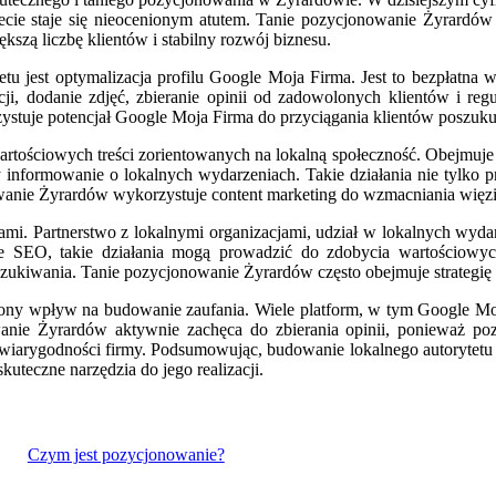
rnecie staje się nieocenionym atutem. Tanie pozycjonowanie Żyrardów 
kszą liczbę klientów i stabilny rozwój biznesu.
tu jest optymalizacja profilu Google Moja Firma. Jest to bezpłatna
i, dodanie zdjęć, zbieranie opinii od zadowolonych klientów i re
tuje potencjał Google Moja Firma do przyciągania klientów poszukuj
artościowych treści zorientowanych na lokalną społeczność. Obejmuj
nformowanie o lokalnych wydarzeniach. Takie działania nie tylko pr
owanie Żyrardów wykorzystuje content marketing do wzmacniania więzi
i. Partnerstwo z lokalnymi organizacjami, udział w lokalnych wydar
 SEO, takie działania mogą prowadzić do zdobycia wartościowych
kiwania. Tanie pozycjonowanie Żyrardów często obejmuje strategię b
iony wpływ na budowanie zaufania. Wiele platform, w tym Google Moj
wanie Żyrardów aktywnie zachęca do zbierania opinii, ponieważ p
i i wiarygodności firmy. Podsumowując, budowanie lokalnego autoryte
kuteczne narzędzia do jego realizacji.
Czym jest pozycjonowanie?