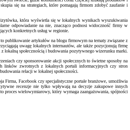
skupia się na strategiach, które pomagają firmom zdobyć zaufanie i
 wizytówka, która wyświetla się w lokalnych wynikach wyszukiwania
gularne odpowiadanie na nie, znacząco podnosi widoczność firmy w
ących konkretnych usług w regionie.
e to publikowanie artykułów na blogu firmowym na tematy związane z
zyciągają uwagę lokalnych internautów, ale także pozycjonują firmę
 z lokalną społecznością i budowania pozytywnego wizerunku marki.
zeniach czy sponsorowanie akcji społecznych to świetne sposoby na
 linków zwrotnych z lokalnych portali informacyjnych czy stron
udowania relacji w lokalnej społeczności.
a Firma, Facebook czy specjalistyczne portale branżowe, umożliwia
ozytywne recenzje nie tylko wpływają na decyzje zakupowe innych
tu to proces wielowymiarowy, który wymaga zaangażowania, spójności