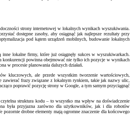
idoczności strony internetowej w lokalnych wynikach wyszukiwania.
zystać dostępne zasoby, aby osiągnąć jak najlepsze rezultaty przy
 optymalizacja pod kątem urządzeń mobilnych, budowanie lokalnych
ą inne lokalne firmy, które już osiągnęły sukces w wyszukiwarkach.
liza konkurencji powinna obejmować nie tylko ich pozycje w wynikach
iona w procesie planowania dalszych działań.
 słów kluczowych, ale przede wszystkim tworzenie wartościowych,
 zawierać frazy związane z lokalnym rynkiem, takie jak nazwy ulic,
acząco poprawić pozycję strony w Google, a tym samym przyciągnąć
 czytelna struktura kodu – to wszystko ma wpływ na doświadczenie
ona była przyjazna zarówno dla użytkowników, jak i dla robotów
Te pozornie drobne elementy mają ogromne znaczenie dla końcowego