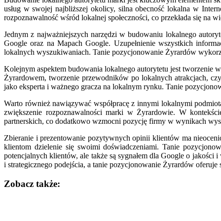
usług w swojej najbliższej okolicy, silna obecność lokalna w Inte
rozpoznawalność wśród lokalnej społeczności, co przekłada się na wię
Jednym z najważniejszych narzędzi w budowaniu lokalnego autoryte
Google oraz na Mapach Google. Uzupełnienie wszystkich informacj
lokalnych wyszukiwaniach. Tanie pozycjonowanie Żyrardów wykorzys
Kolejnym aspektem budowania lokalnego autorytetu jest tworzenie w
Żyrardowem, tworzenie przewodników po lokalnych atrakcjach, czy i
jako eksperta i ważnego gracza na lokalnym rynku. Tanie pozycjon
Warto również nawiązywać współpracę z innymi lokalnymi podmiotam
zwiększenie rozpoznawalności marki w Żyrardowie. W kontekście
partnerskich, co dodatkowo wzmocni pozycję firmy w wynikach wyszu
Zbieranie i prezentowanie pozytywnych opinii klientów ma nieocen
klientom dzielenie się swoimi doświadczeniami. Tanie pozycjono
potencjalnych klientów, ale także są sygnałem dla Google o jakośc
i strategicznego podejścia, a tanie pozycjonowanie Żyrardów oferuje s
Zobacz także:
Nawigacja
wpisu