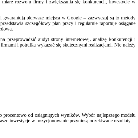
 miarę rozwoju firmy i zwiększania się konkurencji, inwestycje w
 i gwarantują pierwsze miejsca w Google – zazwyczaj są to metody
 przedstawia szczegółowy plan pracy i regularnie raportuje osiągane
ardowa.
 przeprowadzić audyt strony internetowej, analizę konkurencji i
rmami i potrafiła wykazać się skutecznymi realizacjami. Nie należy
 lub procentowo od osiągniętych wyników. Wybór najlepszego modelu
nasze inwestycje w pozycjonowanie przyniosą oczekiwane rezultaty.