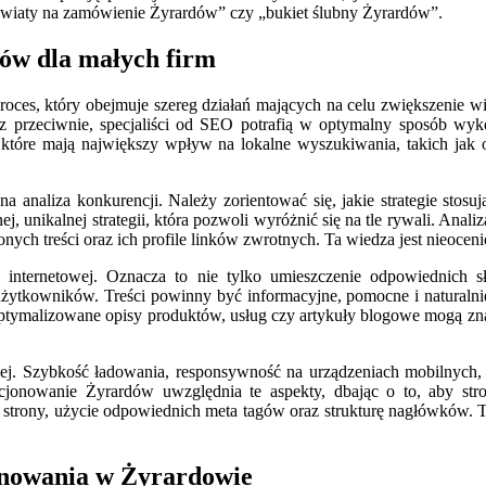
 „kwiaty na zamówienie Żyrardów” czy „bukiet ślubny Żyrardów”.
ów dla małych firm
ces, który obejmuje szereg działań mających na celu zwiększenie w
cz przeciwnie, specjaliści od SEO potrafią w optymalny sposób wykor
, które mają największy wpływ na lokalne wyszukiwania, takich jak
naliza konkurencji. Należy zorientować się, jakie strategie stosuj
j, unikalnej strategii, która pozwoli wyróżnić się na tle rywali. Ana
onych treści oraz ich profile linków zwrotnych. Ta wiedza jest nieocen
ie internetowej. Oznacza to nie tylko umieszczenie odpowiednich
użytkowników. Treści powinny być informacyjne, pomocne i naturalnie
optymalizowane opisy produktów, usług czy artykuły blogowe mogą zn
owej. Szybkość ładowania, responsywność na urządzeniach mobilnych,
cjonowanie Żyrardów uwzględnia te aspekty, dbając o to, aby str
strony, użycie odpowiednich meta tagów oraz strukturę nagłówków. 
jonowania w Żyrardowie