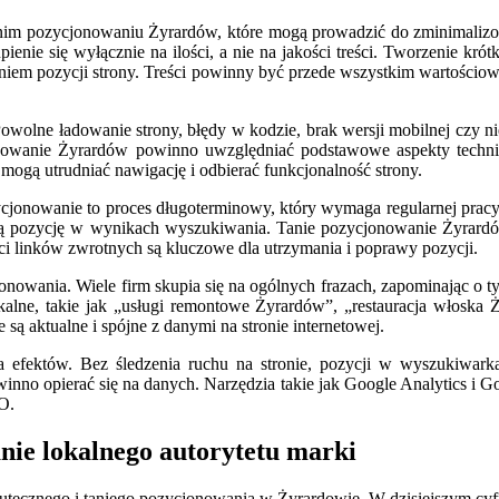
tanim pozycjonowaniu Żyrardów, które mogą prowadzić do zminimaliz
enie się wyłącznie na ilości, a nie na jakości treści. Tworzenie k
niem pozycji strony. Treści powinny być przede wszystkim wartościowe
 Powolne ładowanie strony, błędy w kodzie, brak wersji mobilnej czy 
onowanie Żyrardów powinno uwzględniać podstawowe aspekty techn
mogą utrudniać nawigację i odbierać funkcjonalność strony.
cjonowanie to proces długoterminowy, który wymaga regularnej pracy
ją pozycję w wynikach wyszukiwania. Tanie pozycjonowanie Żyrardó
eci linków zwrotnych są kluczowe dla utrzymania i poprawy pozycji.
nowania. Wiele firm skupia się na ogólnych frazach, zapominając o t
alne, takie jak „usługi remontowe Żyrardów”, „restauracja włoska
są aktualne i spójne z danymi na stronie internetowej.
 efektów. Bez śledzenia ruchu na stronie, pozycji w wyszukiwarkac
no opierać się na danych. Narzędzia takie jak Google Analytics i Goo
EO.
ie lokalnego autorytetu marki
utecznego i taniego pozycjonowania w Żyrardowie. W dzisiejszym cyfr