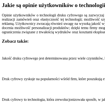
Jakie są opinie użytkowników o technolog
Opinie użytkowników o technologii druku cyfrowego są zazwyczaj p
realizacji zamówień oraz elastyczność tej technologii; możliwość
reklamą. Użytkownicy zwracają również uwagę na wysoką jakość wy
docenia możliwość personalizacji produktów; dzięki temu firmy mogą
ograniczenia związane z trwałością wydruków oraz kosztami eksploat
Zobacz także:
Nawigacja
wpisu
Jakość druku cyfrowego jest determinowana przez wiele czynników,
Druk cyfrowy zyskuje na popularności wśród firm, które poszukują 
Druk cyfrowy to technologia, która zrewolucjonizowała sposób, w j