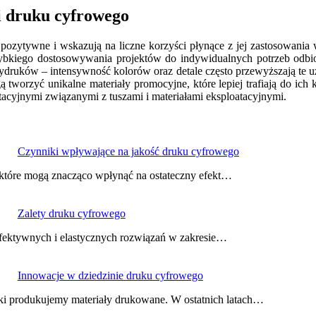
ii druku cyfrowego
ozytywne i wskazują na liczne korzyści płynące z jej zastosowania 
 szybkiego dostosowywania projektów do indywidualnych potrzeb odbi
druków – intensywność kolorów oraz detale często przewyższają te u
 tworzyć unikalne materiały promocyjne, które lepiej trafiają do ich
acyjnymi związanymi z tuszami i materiałami eksploatacyjnymi.
Czynniki wpływające na jakość druku cyfrowego
 które mogą znacząco wpłynąć na ostateczny efekt…
Zalety druku cyfrowego
efektywnych i elastycznych rozwiązań w zakresie…
Innowacje w dziedzinie druku cyfrowego
aki produkujemy materiały drukowane. W ostatnich latach…