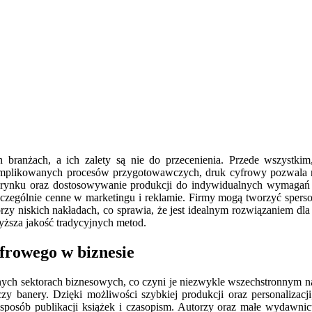
branżach, a ich zalety są nie do przecenienia. Przede wszystkim
mplikowanych procesów przygotowawczych, druk cyfrowy pozwala na 
 rynku oraz dostosowywanie produkcji do indywidualnych wymagań kli
czególnie cenne w marketingu i reklamie. Firmy mogą tworzyć sperson
rzy niskich nakładach, co sprawia, że jest idealnym rozwiązaniem dl
ższa jakość tradycyjnych metod.
yfrowego w biznesie
żnych sektorach biznesowych, co czyni je niezwykle wszechstronnym 
 czy banery. Dzięki możliwości szybkiej produkcji oraz personalizac
sposób publikacji książek i czasopism. Autorzy oraz małe wydawni