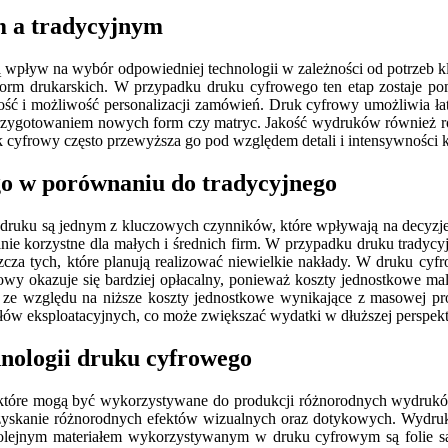
m a tradycyjnym
 wpływ na wybór odpowiedniej technologii w zależności od potrzeb 
orm drukarskich. W przypadku druku cyfrowego ten etap zostaje pomi
yczność i możliwość personalizacji zamówień. Druk cyfrowy umożliwia
rzygotowaniem nowych form czy matryc. Jakość wydruków również ró
 cyfrowy często przewyższa go pod względem detali i intensywności k
ego w porównaniu do tradycyjnego
 druku są jednym z kluczowych czynników, które wpływają na decyzje
ólnie korzystne dla małych i średnich firm. W przypadku druku tradyc
szcza tych, które planują realizować niewielkie nakłady. W druku cy
y okazuje się bardziej opłacalny, ponieważ koszty jednostkowe mal
ze względu na niższe koszty jednostkowe wynikające z masowej pro
łów eksploatacyjnych, co może zwiększać wydatki w dłuższej perspek
nologii druku cyfrowego
 które mogą być wykorzystywane do produkcji różnorodnych wydruków.
t uzyskanie różnorodnych efektów wizualnych oraz dotykowych. Wyd
lejnym materiałem wykorzystywanym w druku cyfrowym są folie samo