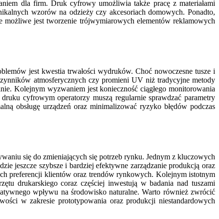
niem dla firm. Druk cyfrowy umożliwia także pracę z materiałami
unikalnych wzorów na odzieży czy akcesoriach domowych. Ponadto,
 że możliwe jest tworzenie trójwymiarowych elementów reklamowych
blemów jest kwestia trwałości wydruków. Choć nowoczesne tusze i
e czynników atmosferycznych czy promieni UV niż tradycyjne metody
nie. Kolejnym wyzwaniem jest konieczność ciągłego monitorowania
w druku cyfrowym operatorzy muszą regularnie sprawdzać parametry
malną obsługę urządzeń oraz minimalizować ryzyko błędów podczas
ywaniu się do zmieniających się potrzeb rynku. Jednym z kluczowych
zie jeszcze szybsze i bardziej efektywne zarządzanie produkcją oraz
ych preferencji klientów oraz trendów rynkowych. Kolejnym istotnym
rzętu drukarskiego coraz częściej inwestują w badania nad tuszami
gatywnego wpływu na środowisko naturalne. Warto również zwrócić
wości w zakresie prototypowania oraz produkcji niestandardowych