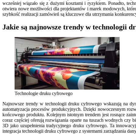
wcześniej wiązało się z dużymi kosztami i ryzykiem. Ponadto, tec
otwiera nowe możliwości dla projektantów i marek modowych, które 
szybkość realizacji zamówień są kluczowe dla utrzymania konkurency
Jakie są najnowsze trendy w technologii 
Technologie druku cyfrowego
Najnowsze trendy w technologii druku cyfrowego wskazują na dyna
automatyzacja procesów produkcyjnych. Dzięki nowoczesnym rozwią
końcowego produktu. Kolejnym istotnym trendem jest rosnące zaint
coraz częściej oferują rozwiązania oparte na tuszach wodnych cz
3D jako uzupełnienia tradycyjnego druku cyfrowego. Ta innowacyj
integracja technologii druku cyfrowego z systemami zarządzania dan