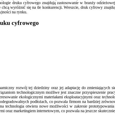
hnologie druku cyfrowego znajdują zastosowanie w branży odzieżowe
chcą wyróżnić się na tle konkurencji. Wreszcie, druk cyfrowy znajdu
jności na rynku.
druku cyfrowego
miczny rozwój tej dziedziny oraz jej adaptację do zmieniających si
zaniom technologicznym możliwe jest znaczne przyspieszenie pracy 
eresowanie ekologicznymi materiałami eksploatacyjnymi oraz technolo
y biodegradowalnych podłożach, co pozwala firmom na bardziej zrówn
na technologia otwiera nowe możliwości w zakresie prototypowania 
ymi oraz marketingiem internetowym, co pozwala na jeszcze skutecznie