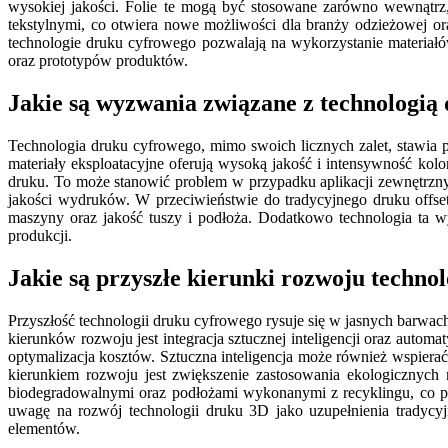
wysokiej jakości. Folie te mogą być stosowane zarówno wewnątrz
tekstylnymi, co otwiera nowe możliwości dla branży odzieżowej 
technologie druku cyfrowego pozwalają na wykorzystanie materiał
oraz prototypów produktów.
Jakie są wyzwania związane z technologią
Technologia druku cyfrowego, mimo swoich licznych zalet, stawi
materiały eksploatacyjne oferują wysoką jakość i intensywność ko
druku. To może stanowić problem w przypadku aplikacji zewnętrz
jakości wydruków. W przeciwieństwie do tradycyjnego druku offse
maszyny oraz jakość tuszy i podłoża. Dodatkowo technologia ta 
produkcji.
Jakie są przyszłe kierunki rozwoju techno
Przyszłość technologii druku cyfrowego rysuje się w jasnych barwa
kierunków rozwoju jest integracja sztucznej inteligencji oraz auto
optymalizacja kosztów. Sztuczna inteligencja może również wspiera
kierunkiem rozwoju jest zwiększenie zastosowania ekologicznych m
biodegradowalnymi oraz podłożami wykonanymi z recyklingu, co p
uwagę na rozwój technologii druku 3D jako uzupełnienia tradycy
elementów.