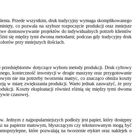
klienta. Przede wszystkim, druk tradycyjny wymaga skomplikowanego
nięty, co pozwala na szybsze rozpoczęcie produkcji oraz mniejsze
 łatwe dostosowywanie projektów do indywidualnych potrzeb klientów
żni się między tymi dwoma metodami; podczas gdy tradycyjny druk
olorów przy mniejszych ilościach.
 przedsiębiorstw dotyczące wyboru metody produkcji. Druk cyfrowy
yjnego, konieczność inwestycji w drogie maszyny oraz przygotowanie
frowym nie ma potrzeby tworzenia matryc, co znacząco obniża koszty
eją w miarę zwiększania produkcji. Warto jednak zauważyć, że przy
dukcji. Koszty eksploatacji również różnią się między tymi dwoma
tywie czasowej.
 Jednym z najpopularniejszych podłoży jest papier, który dostępny
ruki na papierze matowym, błyszczącym czy teksturowanym mogą być
przylepne, które pozwalają na tworzenie etykiet oraz naklejek o