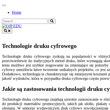
Skip
to
Home
content
Search
for:
OJP EDU
Technologie druku cyfrowego
Technologie druku cyfrowego zyskują na popularności w różnych 
przeciwieństwie do tradycyjnych metod druku, które wymagają sko
temu możliwe jest szybkie reagowanie na zmieniające się potrzeby
cyfrowy umożliwia łatwe tworzenie unikalnych projektów, co jest sz
Dodatkowo, technologia ta charakteryzuje się mniejszymi kosztami p
jakość wydruków, która w przypadku druku cyfrowego często przewy
Jakie są zastosowania technologii druku c
Technologie druku cyfrowego znajdują szerokie zastosowanie w ró
do produkcji materiałów promocyjnych, takich jak ulotki, plakaty
ofertami. W sektorze wydawniczym druk cyfrowy rewolucjonizuje 