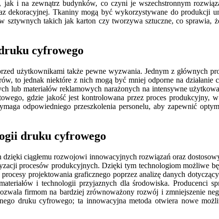
, jak i na zewnątrz budynków, co czyni je wszechstronnym rozwiąza
oraz dekoracyjnej. Tkaniny mogą być wykorzystywane do produkcji 
ów sztywnych takich jak karton czy tworzywa sztuczne, co sprawia,
 druku cyfrowego
a przed użytkownikami także pewne wyzwania. Jednym z głównych pro
lorów, to jednak niektóre z nich mogą być mniej odporne na działani
nych lub materiałów reklamowych narażonych na intensywne użytkowa
towego, gdzie jakość jest kontrolowana przez proces produkcyjny, 
wymaga odpowiedniego przeszkolenia personelu, aby zapewnić opty
logii druku cyfrowego
ch dzięki ciągłemu rozwojowi innowacyjnych rozwiązań oraz dostosow
matyzacji procesów produkcyjnych. Dzięki tym technologiom możliwe będ
ć procesy projektowania graficznego poprzez analizę danych dotycząc
ateriałów i technologii przyjaznych dla środowiska. Producenci sp
ozwala firmom na bardziej zrównoważony rozwój i zmniejszenie ne
jnego druku cyfrowego; ta innowacyjna metoda otwiera nowe możli