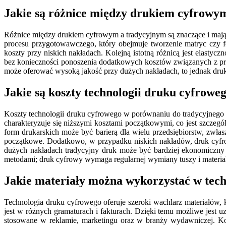
Jakie są różnice między drukiem cyfrowy
Różnice między drukiem cyfrowym a tradycyjnym są znaczące i mają
procesu przygotowawczego, który obejmuje tworzenie matryc czy f
koszty przy niskich nakładach. Kolejną istotną różnicą jest elast
bez konieczności ponoszenia dodatkowych kosztów związanych z p
może oferować wysoką jakość przy dużych nakładach, to jednak druk
Jakie są koszty technologii druku cyfrow
Koszty technologii druku cyfrowego w porównaniu do tradycyjnego
charakteryzuje się niższymi kosztami początkowymi, co jest szczeg
form drukarskich może być barierą dla wielu przedsiębiorstw, zwła
początkowe. Dodatkowo, w przypadku niskich nakładów, druk cyfrow
dużych nakładach tradycyjny druk może być bardziej ekonomiczny 
metodami; druk cyfrowy wymaga regularnej wymiany tuszy i materia
Jakie materiały można wykorzystać w tech
Technologia druku cyfrowego oferuje szeroki wachlarz materiałów,
jest w różnych gramaturach i fakturach. Dzięki temu możliwe jes
stosowane w reklamie, marketingu oraz w branży wydawniczej. Ko