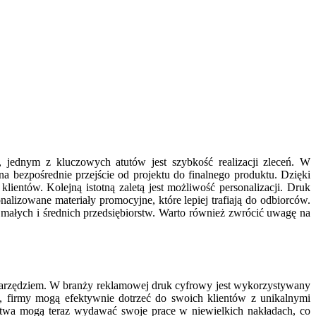
, jednym z kluczowych atutów jest szybkość realizacji zleceń. W
bezpośrednie przejście od projektu do finalnego produktu. Dzięki
entów. Kolejną istotną zaletą jest możliwość personalizacji. Druk
alizowane materiały promocyjne, które lepiej trafiają do odbiorców.
a małych i średnich przedsiębiorstw. Warto również zwrócić uwagę na
narzędziem. W branży reklamowej druk cyfrowy jest wykorzystywany
ji, firmy mogą efektywnie dotrzeć do swoich klientów z unikalnymi
ctwa mogą teraz wydawać swoje prace w niewielkich nakładach, co