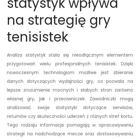
statystyk wpływa
na strategię gry
tenisistek
Analiza statystyk stała się nieodłącznym elementem
przygotowań wielu profesjonalnych tenisistek. Dzięki
nowoczesnym technologiom możliwe jest zbieranie
danych dotyczących wydajności gry, co pozwala na
lepsze zrozumienie mocnych i słabych stron zarówno
własnej gry, jak i przeciwniczek. Zawodniczki mogą
analizować swoje statystyki dotyczące serwisów,
returnów czy skuteczności uderzeń z różnych stref kortu.
Tego rodzaju informacje pomagają w opracowywaniu
strategii na nadchodzące mecze oraz dostosowywaniu