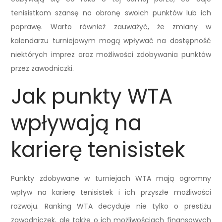
tenisistkom szansę na obronę swoich punktów lub ich
poprawę. Warto również zauważyć, że zmiany w
kalendarzu turniejowym mogą wpływać na dostępność
niektórych imprez oraz możliwości zdobywania punktów
przez zawodniczki.
Jak punkty WTA
wpływają na
karierę tenisistek
Punkty zdobywane w turniejach WTA mają ogromny
wpływ na karierę tenisistek i ich przyszłe możliwości
rozwoju. Ranking WTA decyduje nie tylko o prestiżu
zawodniczek, ale także o ich możliwościach finansowych