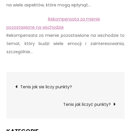
na wiele aspektów, które mogą wpłynąć…
Rekompensata za mienie
pozostawione na wschodzie
Rekompensata za mienie pozostawione na wschodzie to
temat, który budzi wiele emocji i zainteresowania,
szczególnie…
Nawigacja
Tenis jak sie liczy punkty?
wpisu
Tenis jak liczyć punkty?