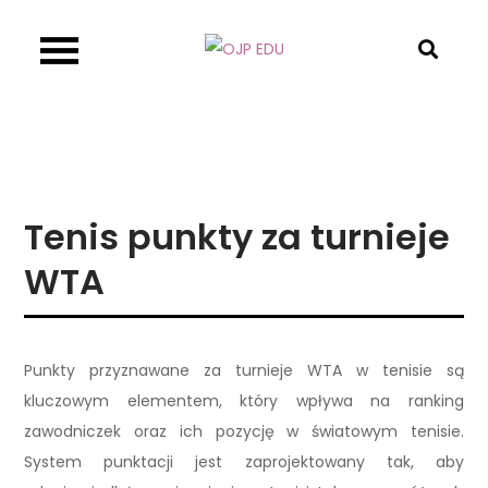
Skip
to
OJP EDU
content
Tenis punkty za turnieje
WTA
Punkty przyznawane za turnieje WTA w tenisie są
kluczowym elementem, który wpływa na ranking
zawodniczek oraz ich pozycję w światowym tenisie.
System punktacji jest zaprojektowany tak, aby