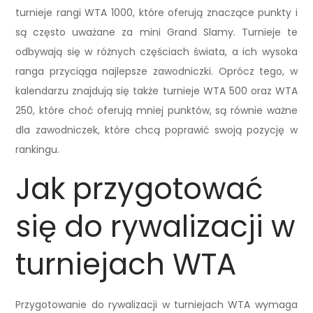
turnieje rangi WTA 1000, które oferują znaczące punkty i
są często uważane za mini Grand Slamy. Turnieje te
odbywają się w różnych częściach świata, a ich wysoka
ranga przyciąga najlepsze zawodniczki. Oprócz tego, w
kalendarzu znajdują się także turnieje WTA 500 oraz WTA
250, które choć oferują mniej punktów, są równie ważne
dla zawodniczek, które chcą poprawić swoją pozycję w
rankingu.
Jak przygotować
się do rywalizacji w
turniejach WTA
Przygotowanie do rywalizacji w turniejach WTA wymaga