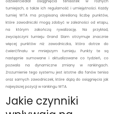
odzwierciedlał osiągnięcia tenisistek w różnych
turniejach, a także ich regularność i umiejętności. Każdy
turniej WTA ma przypisaną określoną liczbę punktów,
które zawodniczki mogą zdobyć w zależności od etapu,
na którym zakończą rywalizację. Na przykład,
zwyciężczyni turnieju Grand Slam otrzymuje znacznie
więcej punktów niż zawodniczka, która dotrze do
ćwierćfinału w mniejszym turnieju. Punkty te są
następnie sumowane i aktualizowane co tydzień, co
pozwala na dynamiczne zmiany w rankingach.
Zrozumienie tego systemu jest istotne dla fanów tenisa
oraz samych zawodniczek, które dążą do osiągnięcia jak
najwyższej pozycji w rankingu WTA.
Jakie czynniki