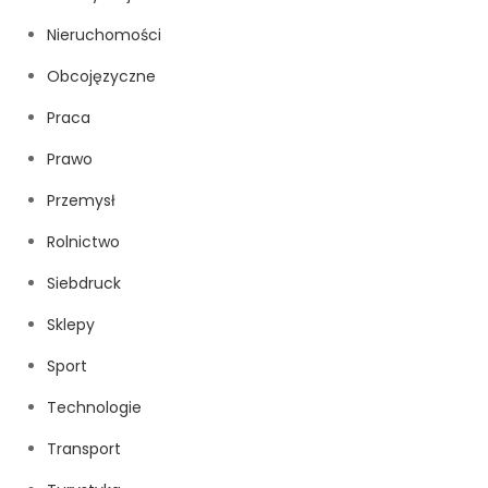
Nieruchomości
Obcojęzyczne
Praca
Prawo
Przemysł
Rolnictwo
Siebdruck
Sklepy
Sport
Technologie
Transport