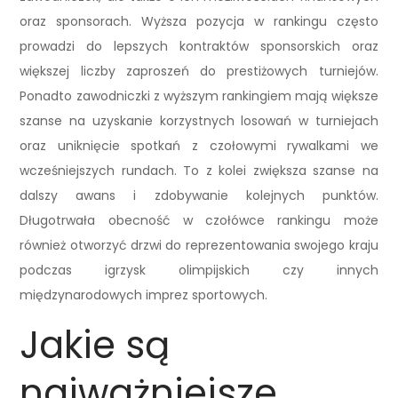
oraz sponsorach. Wyższa pozycja w rankingu często
prowadzi do lepszych kontraktów sponsorskich oraz
większej liczby zaproszeń do prestiżowych turniejów.
Ponadto zawodniczki z wyższym rankingiem mają większe
szanse na uzyskanie korzystnych losowań w turniejach
oraz uniknięcie spotkań z czołowymi rywalkami we
wcześniejszych rundach. To z kolei zwiększa szanse na
dalszy awans i zdobywanie kolejnych punktów.
Długotrwała obecność w czołówce rankingu może
również otworzyć drzwi do reprezentowania swojego kraju
podczas igrzysk olimpijskich czy innych
międzynarodowych imprez sportowych.
Jakie są
najważniejsze