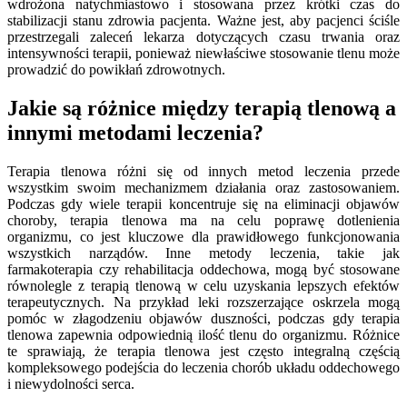
wdrożona natychmiastowo i stosowana przez krótki czas do
stabilizacji stanu zdrowia pacjenta. Ważne jest, aby pacjenci ściśle
przestrzegali zaleceń lekarza dotyczących czasu trwania oraz
intensywności terapii, ponieważ niewłaściwe stosowanie tlenu może
prowadzić do powikłań zdrowotnych.
Jakie są różnice między terapią tlenową a
innymi metodami leczenia?
Terapia tlenowa różni się od innych metod leczenia przede
wszystkim swoim mechanizmem działania oraz zastosowaniem.
Podczas gdy wiele terapii koncentruje się na eliminacji objawów
choroby, terapia tlenowa ma na celu poprawę dotlenienia
organizmu, co jest kluczowe dla prawidłowego funkcjonowania
wszystkich narządów. Inne metody leczenia, takie jak
farmakoterapia czy rehabilitacja oddechowa, mogą być stosowane
równolegle z terapią tlenową w celu uzyskania lepszych efektów
terapeutycznych. Na przykład leki rozszerzające oskrzela mogą
pomóc w złagodzeniu objawów duszności, podczas gdy terapia
tlenowa zapewnia odpowiednią ilość tlenu do organizmu. Różnice
te sprawiają, że terapia tlenowa jest często integralną częścią
kompleksowego podejścia do leczenia chorób układu oddechowego
i niewydolności serca.