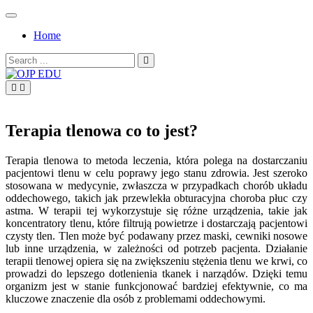
Skip
to
Home
content
Search
for:
OJP EDU
Terapia tlenowa co to jest?
Terapia tlenowa to metoda leczenia, która polega na dostarczaniu
pacjentowi tlenu w celu poprawy jego stanu zdrowia. Jest szeroko
stosowana w medycynie, zwłaszcza w przypadkach chorób układu
oddechowego, takich jak przewlekła obturacyjna choroba płuc czy
astma. W terapii tej wykorzystuje się różne urządzenia, takie jak
koncentratory tlenu, które filtrują powietrze i dostarczają pacjentowi
czysty tlen. Tlen może być podawany przez maski, cewniki nosowe
lub inne urządzenia, w zależności od potrzeb pacjenta. Działanie
terapii tlenowej opiera się na zwiększeniu stężenia tlenu we krwi, co
prowadzi do lepszego dotlenienia tkanek i narządów. Dzięki temu
organizm jest w stanie funkcjonować bardziej efektywnie, co ma
kluczowe znaczenie dla osób z problemami oddechowymi.