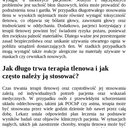
problemów jest suchość błon śluzowych, która może prowadzić do
podrażnienia nosa i gardła. W przypadku długotrwałego stosowania
tlenu w wysokich stężeniach może również wystąpić toksyczność
tlenowa, co objawia się bólami głowy, zawrotami głowy oraz
trudnościami w oddychaniu. Dodatkowo, pacjenci korzystający z
terapii tlenowej powinni być świadomi ryzyka pożaru, ponieważ
tlen zwiększa palność materiałów. Dlatego ważne jest przestrzeganie
zasad bezpieczeństwa oraz unikanie używania otwartego ognia w
pobliżu urządzeń dostarczających tlen. W rzadkich przypadkach
mogą wystąpić także reakcje alergiczne na materiały używane w
maskach czy cewnikach nosowych.
Jak długo trwa terapia tlenowa i jak
często należy ją stosować?
Czas trwania terapii tlenowej oraz częstotliwość jej stosowania
zależą od indywidualnych potrzeb pacjenta oraz wskazań
medycznych. W przypadku osób z przewlekłymi schorzeniami
układu oddechowego, takimi jak POChP czy astma, terapia może
być stosowana przez wiele godzin dziennie lub nawet przez całą
dobę. Lekarz ustala odpowiedni plan leczenia na podstawie
wyników badań oraz objawów klinicznych pacjenta. W sytuacjach
nagłych, takich jak zaostrzenie choroby, terapia tlenowa może być