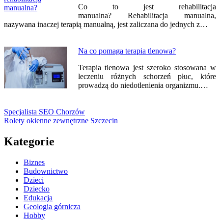
Co to jest rehabilitacja
manualna? Rehabilitacja manualna,
nazywana inaczej terapią manualną, jest zaliczana do jednych z…
Na co pomaga terapia tlenowa?
Terapia tlenowa jest szeroko stosowana w
leczeniu różnych schorzeń płuc, które
prowadzą do niedotlenienia organizmu.…
Specjalista SEO Chorzów
Rolety okienne zewnętrzne Szczecin
Kategorie
Biznes
Budownictwo
Dzieci
Dziecko
Edukacja
Geologia górnicza
Hobby