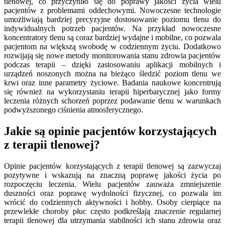
tlenowej, co przyczyniło się do poprawy jakości życia wielu
pacjentów z problemami oddechowymi. Nowoczesne technologie
umożliwiają bardziej precyzyjne dostosowanie poziomu tlenu do
indywidualnych potrzeb pacjentów. Na przykład nowoczesne
koncentratory tlenu są coraz bardziej wydajne i mobilne, co pozwala
pacjentom na większą swobodę w codziennym życiu. Dodatkowo
rozwijają się nowe metody monitorowania stanu zdrowia pacjentów
podczas terapii – dzięki zastosowaniu aplikacji mobilnych i
urządzeń noszonych można na bieżąco śledzić poziom tlenu we
krwi oraz inne parametry życiowe. Badania naukowe koncentrują
się również na wykorzystaniu terapii hiperbarycznej jako formy
leczenia różnych schorzeń poprzez podawanie tlenu w warunkach
podwyższonego ciśnienia atmosferycznego.
Jakie są opinie pacjentów korzystających
z terapii tlenowej?
Opinie pacjentów korzystających z terapii tlenowej są zazwyczaj
pozytywne i wskazują na znaczną poprawę jakości życia po
rozpoczęciu leczenia. Wielu pacjentów zauważa zmniejszenie
duszności oraz poprawę wydolności fizycznej, co pozwala im
wrócić do codziennych aktywności i hobby. Osoby cierpiące na
przewlekłe choroby płuc często podkreślają znaczenie regularnej
terapii tlenowej dla utrzymania stabilności ich stanu zdrowia oraz