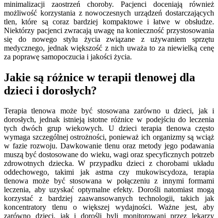
minimalizacji zaostrzeń choroby. Pacjenci doceniają również
możliwość korzystania z nowoczesnych urządzeń dostarczających
tlen, które są coraz bardziej kompaktowe i łatwe w obsłudze.
Niektórzy pacjenci zwracają uwagę na konieczność przystosowania
się do nowego stylu życia związane z używaniem sprzętu
medycznego, jednak większość z nich uważa to za niewielką cenę
za poprawę samopoczucia i jakości życia.
Jakie są różnice w terapii tlenowej dla
dzieci i dorosłych?
Terapia tlenowa może być stosowana zarówno u dzieci, jak i
dorosłych, jednak istnieją istotne różnice w podejściu do leczenia
tych dwóch grup wiekowych. U dzieci terapia tlenowa często
wymaga szczególnej ostrożności, ponieważ ich organizmy są wciąż
w fazie rozwoju. Dawkowanie tlenu oraz metody jego podawania
muszą być dostosowane do wieku, wagi oraz specyficznych potrzeb
zdrowotnych dziecka. W przypadku dzieci z chorobami układu
oddechowego, takimi jak astma czy mukowiscydoza, terapia
tlenowa może być stosowana w połączeniu z innymi formami
leczenia, aby uzyskać optymalne efekty. Dorośli natomiast mogą
korzystać z bardziej zaawansowanych technologii, takich jak
koncentratory tlenu o większej wydajności. Ważne jest, aby
zarówno dzieci, jak i dorośli byli monitorowani przez lekarzy