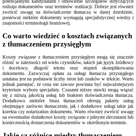
potencjalnymi kandydatami i omówienie szczegółów dotyczących
rodzaju dokumentów oraz terminów realizacji. Dobrze jest również
zwrócić uwagę na doświadczenie tłumacza w danej dziedzinie,
ponieważ niektóre dokumenty wymagają specjalistycznej wiedzy i
znajomości terminologii branżowej.
Co warto wiedzieć o kosztach związanych
z tłumaczeniem przysięgłym
Koszty związane z tłumaczeniem przysięgłym mogą się znacznie
różnić w zależności od wielu czynników, takich jak język źródłowy
i docelowy, długość tekstu oraz stopień skomplikowania
dokumentu. Zazwyczaj opłata za usługi tłumacza przysięgłego
ustalana jest na podstawie liczby stron lub znaków w tekście. Warto
jednak pamiętać, że cena nie zawsze powinna być najważniejszym
kryterium wyboru specjalisty. Czasami niższe stawki mogą wiązać
się z niższą jakością usług lub brakiem doświadczenia tłumacza.
Dodatkowo niektóre biura tłumaczeń oferują pakiety usług
obejmujące zarówno tłumaczenie, jak i dodatkowe usługi takie jak
korekta czy notarization dokumentu. Warto również zwrócić uwagę
na ewentualne dodatkowe koszty związane z pilnymi zleceniami lub
koniecznością dostarczenia dokumentów w określonym terminie.
Jakie są różnice między tłumaczeniem