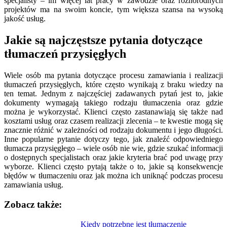
specjalisty – im więcej lat pracy w zawodzie oraz różnorodnych
projektów ma na swoim koncie, tym większa szansa na wysoką
jakość usług.
Jakie są najczęstsze pytania dotyczące
tłumaczeń przysięgłych
Wiele osób ma pytania dotyczące procesu zamawiania i realizacji
tłumaczeń przysięgłych, które często wynikają z braku wiedzy na
ten temat. Jednym z najczęściej zadawanych pytań jest to, jakie
dokumenty wymagają takiego rodzaju tłumaczenia oraz gdzie
można je wykorzystać. Klienci często zastanawiają się także nad
kosztami usług oraz czasem realizacji zlecenia – te kwestie mogą się
znacznie różnić w zależności od rodzaju dokumentu i jego długości.
Inne popularne pytanie dotyczy tego, jak znaleźć odpowiedniego
tłumacza przysięgłego – wiele osób nie wie, gdzie szukać informacji
o dostępnych specjalistach oraz jakie kryteria brać pod uwagę przy
wyborze. Klienci często pytają także o to, jakie są konsekwencje
błędów w tłumaczeniu oraz jak można ich uniknąć podczas procesu
zamawiania usług.
Zobacz także:
Nawigacja
Kiedy potrzebne jest tłumaczenie