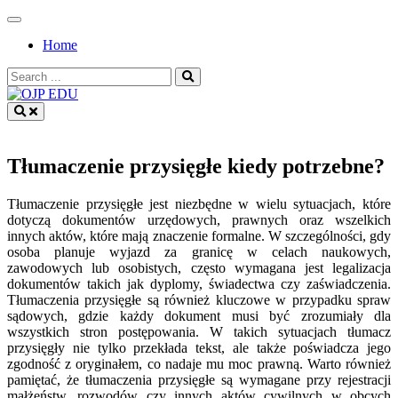
Skip
to
Home
content
Search
for:
OJP EDU
Tłumaczenie przysięgłe kiedy potrzebne?
Tłumaczenie przysięgłe jest niezbędne w wielu sytuacjach, które
dotyczą dokumentów urzędowych, prawnych oraz wszelkich
innych aktów, które mają znaczenie formalne. W szczególności, gdy
osoba planuje wyjazd za granicę w celach naukowych,
zawodowych lub osobistych, często wymagana jest legalizacja
dokumentów takich jak dyplomy, świadectwa czy zaświadczenia.
Tłumaczenia przysięgłe są również kluczowe w przypadku spraw
sądowych, gdzie każdy dokument musi być zrozumiały dla
wszystkich stron postępowania. W takich sytuacjach tłumacz
przysięgły nie tylko przekłada tekst, ale także poświadcza jego
zgodność z oryginałem, co nadaje mu moc prawną. Warto również
pamiętać, że tłumaczenia przysięgłe są wymagane przy rejestracji
małżeństw, rozwodów czy innych aktów cywilnych w obcych