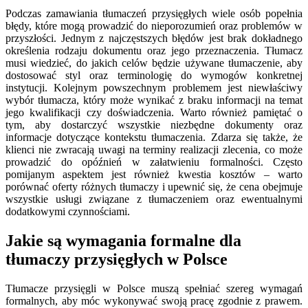
Podczas zamawiania tłumaczeń przysięgłych wiele osób popełnia
błędy, które mogą prowadzić do nieporozumień oraz problemów w
przyszłości. Jednym z najczęstszych błędów jest brak dokładnego
określenia rodzaju dokumentu oraz jego przeznaczenia. Tłumacz
musi wiedzieć, do jakich celów będzie używane tłumaczenie, aby
dostosować styl oraz terminologię do wymogów konkretnej
instytucji. Kolejnym powszechnym problemem jest niewłaściwy
wybór tłumacza, który może wynikać z braku informacji na temat
jego kwalifikacji czy doświadczenia. Warto również pamiętać o
tym, aby dostarczyć wszystkie niezbędne dokumenty oraz
informacje dotyczące kontekstu tłumaczenia. Zdarza się także, że
klienci nie zwracają uwagi na terminy realizacji zlecenia, co może
prowadzić do opóźnień w załatwieniu formalności. Często
pomijanym aspektem jest również kwestia kosztów – warto
porównać oferty różnych tłumaczy i upewnić się, że cena obejmuje
wszystkie usługi związane z tłumaczeniem oraz ewentualnymi
dodatkowymi czynnościami.
Jakie są wymagania formalne dla
tłumaczy przysięgłych w Polsce
Tłumacze przysięgli w Polsce muszą spełniać szereg wymagań
formalnych, aby móc wykonywać swoją pracę zgodnie z prawem.