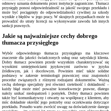
odmowy uznania dokumentu przez instytucje zagraniczne. Tłumacz
przysięgły ponosi odpowiedzialność za jakość swojego przekładu i
może być pociągnięty do odpowiedzialności cywilnej za szkody
wynikłe z błędów w jego pracy. W skrajnych przypadkach może to
prowadzić do utraty licencji na wykonywanie zawodu lub innych
sankcji prawnych.
Jakie są najważniejsze cechy dobrego
tłumacza przysięgłego
Wybór odpowiedniego tłumacza przysięgłego ma kluczowe
znaczenie dla jakości świadczonych usług oraz satysfakcji klienta.
Dobry tłumacz powinien przede wszystkim charakteryzować się
wysokimi umiejętnościami językowymi zarówno w języku
źródłowym, jak i docelowym. Powinien mieć także solidne
podstawy w zakresie terminologii prawniczej oraz znajomości
procedur związanych z różnymi rodzajami dokumentów. Ważną
cechą dobrego specjalisty jest również rzetelność i dokładność –
każdy błąd może mieć poważne konsekwencje prawne, dlatego
należy unikać niedopatrzeń i pomyłek. Dobry tłumacz powinien
także być komunikatywny i otwarty na współpracę z klientem, aby
móc dokładnie określić jego potrzeby oraz oczekiwania dotyczące
przekładu. Ponadto warto zwrócić uwagę na doświadczenie danego