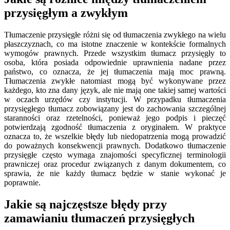
przysięgłym a zwykłym
Tłumaczenie przysięgłe różni się od tłumaczenia zwykłego na wielu
płaszczyznach, co ma istotne znaczenie w kontekście formalnych
wymogów prawnych. Przede wszystkim tłumacz przysięgły to
osoba, która posiada odpowiednie uprawnienia nadane przez
państwo, co oznacza, że jej tłumaczenia mają moc prawną.
Tłumaczenia zwykłe natomiast mogą być wykonywane przez
każdego, kto zna dany język, ale nie mają one takiej samej wartości
w oczach urzędów czy instytucji. W przypadku tłumaczenia
przysięgłego tłumacz zobowiązany jest do zachowania szczególnej
staranności oraz rzetelności, ponieważ jego podpis i pieczęć
potwierdzają zgodność tłumaczenia z oryginałem. W praktyce
oznacza to, że wszelkie błędy lub niedopatrzenia mogą prowadzić
do poważnych konsekwencji prawnych. Dodatkowo tłumaczenie
przysięgłe często wymaga znajomości specyficznej terminologii
prawniczej oraz procedur związanych z danym dokumentem, co
sprawia, że nie każdy tłumacz będzie w stanie wykonać je
poprawnie.
Jakie są najczęstsze błędy przy
zamawianiu tłumaczeń przysięgłych