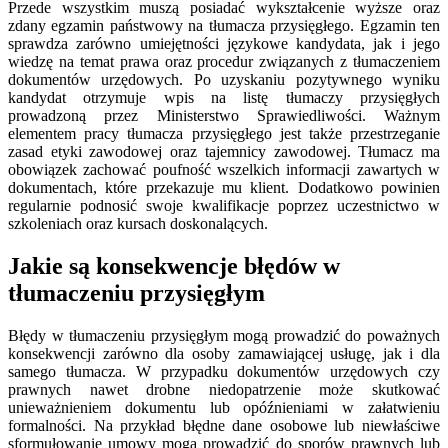
Przede wszystkim muszą posiadać wykształcenie wyższe oraz
zdany egzamin państwowy na tłumacza przysięgłego. Egzamin ten
sprawdza zarówno umiejętności językowe kandydata, jak i jego
wiedzę na temat prawa oraz procedur związanych z tłumaczeniem
dokumentów urzędowych. Po uzyskaniu pozytywnego wyniku
kandydat otrzymuje wpis na listę tłumaczy przysięgłych
prowadzoną przez Ministerstwo Sprawiedliwości. Ważnym
elementem pracy tłumacza przysięgłego jest także przestrzeganie
zasad etyki zawodowej oraz tajemnicy zawodowej. Tłumacz ma
obowiązek zachować poufność wszelkich informacji zawartych w
dokumentach, które przekazuje mu klient. Dodatkowo powinien
regularnie podnosić swoje kwalifikacje poprzez uczestnictwo w
szkoleniach oraz kursach doskonalących.
Jakie są konsekwencje błędów w
tłumaczeniu przysięgłym
Błędy w tłumaczeniu przysięgłym mogą prowadzić do poważnych
konsekwencji zarówno dla osoby zamawiającej usługę, jak i dla
samego tłumacza. W przypadku dokumentów urzędowych czy
prawnych nawet drobne niedopatrzenie może skutkować
unieważnieniem dokumentu lub opóźnieniami w załatwieniu
formalności. Na przykład błędne dane osobowe lub niewłaściwe
sformułowanie umowy mogą prowadzić do sporów prawnych lub