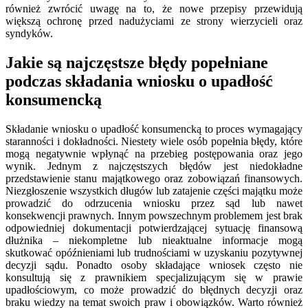
również zwrócić uwagę na to, że nowe przepisy przewidują
większą ochronę przed nadużyciami ze strony wierzycieli oraz
syndyków.
Jakie są najczęstsze błędy popełniane
podczas składania wniosku o upadłość
konsumencką
Składanie wniosku o upadłość konsumencką to proces wymagający
staranności i dokładności. Niestety wiele osób popełnia błędy, które
mogą negatywnie wpłynąć na przebieg postępowania oraz jego
wynik. Jednym z najczęstszych błędów jest niedokładne
przedstawienie stanu majątkowego oraz zobowiązań finansowych.
Niezgłoszenie wszystkich długów lub zatajenie części majątku może
prowadzić do odrzucenia wniosku przez sąd lub nawet
konsekwencji prawnych. Innym powszechnym problemem jest brak
odpowiedniej dokumentacji potwierdzającej sytuację finansową
dłużnika – niekompletne lub nieaktualne informacje mogą
skutkować opóźnieniami lub trudnościami w uzyskaniu pozytywnej
decyzji sądu. Ponadto osoby składające wniosek często nie
konsultują się z prawnikiem specjalizującym się w prawie
upadłościowym, co może prowadzić do błędnych decyzji oraz
braku wiedzy na temat swoich praw i obowiązków. Warto również