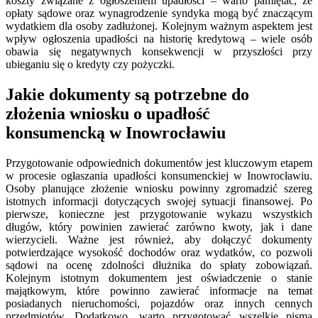
koszty związane z ogłoszeniem upadłości – warto pamiętać, że
opłaty sądowe oraz wynagrodzenie syndyka mogą być znaczącym
wydatkiem dla osoby zadłużonej. Kolejnym ważnym aspektem jest
wpływ ogłoszenia upadłości na historię kredytową – wiele osób
obawia się negatywnych konsekwencji w przyszłości przy
ubieganiu się o kredyty czy pożyczki.
Jakie dokumenty są potrzebne do
złożenia wniosku o upadłość
konsumencką w Inowrocławiu
Przygotowanie odpowiednich dokumentów jest kluczowym etapem
w procesie ogłaszania upadłości konsumenckiej w Inowrocławiu.
Osoby planujące złożenie wniosku powinny zgromadzić szereg
istotnych informacji dotyczących swojej sytuacji finansowej. Po
pierwsze, konieczne jest przygotowanie wykazu wszystkich
długów, który powinien zawierać zarówno kwoty, jak i dane
wierzycieli. Ważne jest również, aby dołączyć dokumenty
potwierdzające wysokość dochodów oraz wydatków, co pozwoli
sądowi na ocenę zdolności dłużnika do spłaty zobowiązań.
Kolejnym istotnym dokumentem jest oświadczenie o stanie
majątkowym, które powinno zawierać informacje na temat
posiadanych nieruchomości, pojazdów oraz innych cennych
przedmiotów. Dodatkowo, warto przygotować wszelkie pisma