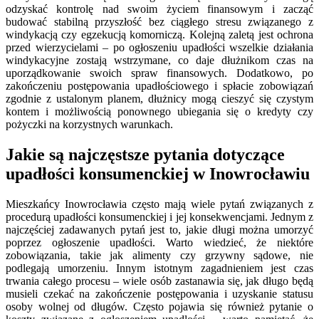
odzyskać kontrolę nad swoim życiem finansowym i zacząć
budować stabilną przyszłość bez ciągłego stresu związanego z
windykacją czy egzekucją komorniczą. Kolejną zaletą jest ochrona
przed wierzycielami – po ogłoszeniu upadłości wszelkie działania
windykacyjne zostają wstrzymane, co daje dłużnikom czas na
uporządkowanie swoich spraw finansowych. Dodatkowo, po
zakończeniu postępowania upadłościowego i spłacie zobowiązań
zgodnie z ustalonym planem, dłużnicy mogą cieszyć się czystym
kontem i możliwością ponownego ubiegania się o kredyty czy
pożyczki na korzystnych warunkach.
Jakie są najczęstsze pytania dotyczące
upadłości konsumenckiej w Inowrocławiu
Mieszkańcy Inowrocławia często mają wiele pytań związanych z
procedurą upadłości konsumenckiej i jej konsekwencjami. Jednym z
najczęściej zadawanych pytań jest to, jakie długi można umorzyć
poprzez ogłoszenie upadłości. Warto wiedzieć, że niektóre
zobowiązania, takie jak alimenty czy grzywny sądowe, nie
podlegają umorzeniu. Innym istotnym zagadnieniem jest czas
trwania całego procesu – wiele osób zastanawia się, jak długo będą
musieli czekać na zakończenie postępowania i uzyskanie statusu
osoby wolnej od długów. Często pojawia się również pytanie o