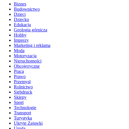
Biznes
Budownictwo
Dzieci
Dziecko
Edukacja
Geologia górnicza
Hobby
Imprezy
Marketing i reklama
Moda
Motoryzacja
Nieruchomości
Obcojęzyczne
Praca
Prawo
Przemysł
Rolnictwo
Siebdruck
Sklepy
Sport
Technologie
Transport
Turystyka
Ukryte Zajawki
Uroda