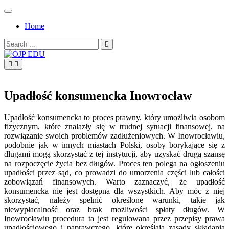
Skip
to
Home
content
Search
for:
OJP EDU
Upadłość konsumencka Inowrocław
Upadłość konsumencka to proces prawny, który umożliwia osobom
fizycznym, które znalazły się w trudnej sytuacji finansowej, na
rozwiązanie swoich problemów zadłużeniowych. W Inowrocławiu,
podobnie jak w innych miastach Polski, osoby borykające się z
długami mogą skorzystać z tej instytucji, aby uzyskać drugą szansę
na rozpoczęcie życia bez długów. Proces ten polega na ogłoszeniu
upadłości przez sąd, co prowadzi do umorzenia części lub całości
zobowiązań finansowych. Warto zaznaczyć, że upadłość
konsumencka nie jest dostępna dla wszystkich. Aby móc z niej
skorzystać, należy spełnić określone warunki, takie jak
niewypłacalność oraz brak możliwości spłaty długów. W
Inowrocławiu procedura ta jest regulowana przez przepisy prawa
upadłościowego i naprawczego, które określają zasady składania