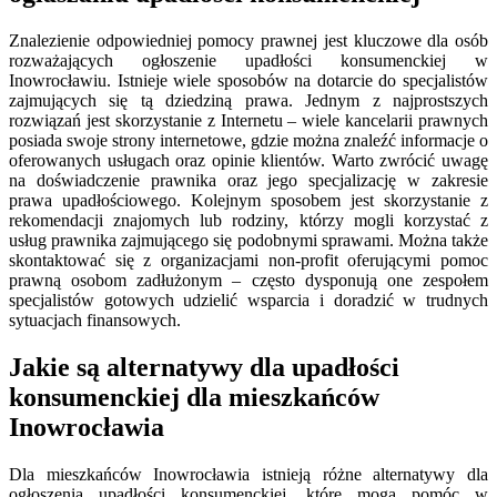
Znalezienie odpowiedniej pomocy prawnej jest kluczowe dla osób
rozważających ogłoszenie upadłości konsumenckiej w
Inowrocławiu. Istnieje wiele sposobów na dotarcie do specjalistów
zajmujących się tą dziedziną prawa. Jednym z najprostszych
rozwiązań jest skorzystanie z Internetu – wiele kancelarii prawnych
posiada swoje strony internetowe, gdzie można znaleźć informacje o
oferowanych usługach oraz opinie klientów. Warto zwrócić uwagę
na doświadczenie prawnika oraz jego specjalizację w zakresie
prawa upadłościowego. Kolejnym sposobem jest skorzystanie z
rekomendacji znajomych lub rodziny, którzy mogli korzystać z
usług prawnika zajmującego się podobnymi sprawami. Można także
skontaktować się z organizacjami non-profit oferującymi pomoc
prawną osobom zadłużonym – często dysponują one zespołem
specjalistów gotowych udzielić wsparcia i doradzić w trudnych
sytuacjach finansowych.
Jakie są alternatywy dla upadłości
konsumenckiej dla mieszkańców
Inowrocławia
Dla mieszkańców Inowrocławia istnieją różne alternatywy dla
ogłoszenia upadłości konsumenckiej, które mogą pomóc w