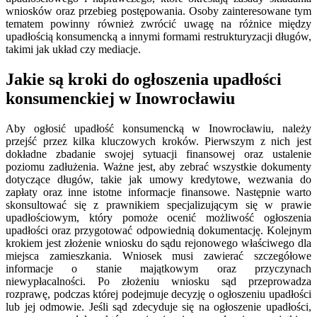
wniosków oraz przebieg postępowania. Osoby zainteresowane tym
tematem powinny również zwrócić uwagę na różnice między
upadłością konsumencką a innymi formami restrukturyzacji długów,
takimi jak układ czy mediacje.
Jakie są kroki do ogłoszenia upadłości
konsumenckiej w Inowrocławiu
Aby ogłosić upadłość konsumencką w Inowrocławiu, należy
przejść przez kilka kluczowych kroków. Pierwszym z nich jest
dokładne zbadanie swojej sytuacji finansowej oraz ustalenie
poziomu zadłużenia. Ważne jest, aby zebrać wszystkie dokumenty
dotyczące długów, takie jak umowy kredytowe, wezwania do
zapłaty oraz inne istotne informacje finansowe. Następnie warto
skonsultować się z prawnikiem specjalizującym się w prawie
upadłościowym, który pomoże ocenić możliwość ogłoszenia
upadłości oraz przygotować odpowiednią dokumentację. Kolejnym
krokiem jest złożenie wniosku do sądu rejonowego właściwego dla
miejsca zamieszkania. Wniosek musi zawierać szczegółowe
informacje o stanie majątkowym oraz przyczynach
niewypłacalności. Po złożeniu wniosku sąd przeprowadza
rozprawę, podczas której podejmuje decyzję o ogłoszeniu upadłości
lub jej odmowie. Jeśli sąd zdecyduje się na ogłoszenie upadłości,