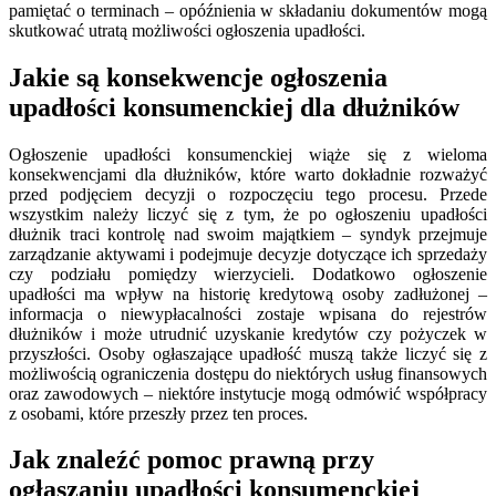
pamiętać o terminach – opóźnienia w składaniu dokumentów mogą
skutkować utratą możliwości ogłoszenia upadłości.
Jakie są konsekwencje ogłoszenia
upadłości konsumenckiej dla dłużników
Ogłoszenie upadłości konsumenckiej wiąże się z wieloma
konsekwencjami dla dłużników, które warto dokładnie rozważyć
przed podjęciem decyzji o rozpoczęciu tego procesu. Przede
wszystkim należy liczyć się z tym, że po ogłoszeniu upadłości
dłużnik traci kontrolę nad swoim majątkiem – syndyk przejmuje
zarządzanie aktywami i podejmuje decyzje dotyczące ich sprzedaży
czy podziału pomiędzy wierzycieli. Dodatkowo ogłoszenie
upadłości ma wpływ na historię kredytową osoby zadłużonej –
informacja o niewypłacalności zostaje wpisana do rejestrów
dłużników i może utrudnić uzyskanie kredytów czy pożyczek w
przyszłości. Osoby ogłaszające upadłość muszą także liczyć się z
możliwością ograniczenia dostępu do niektórych usług finansowych
oraz zawodowych – niektóre instytucje mogą odmówić współpracy
z osobami, które przeszły przez ten proces.
Jak znaleźć pomoc prawną przy
ogłaszaniu upadłości konsumenckiej