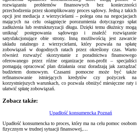
rozwiązaniu problemów finansowych bez konieczności
przechodzenia przez skomplikowany proces sądowy. Jedną z takich
opcji jest mediacja z wierzycielami – polega ona na negocjacjach
mających na celu osiągnięcie porozumienia dotyczącego spłat
zadłużenia lub restrukturyzacji długu. Dzięki temu dłużnicy mogą
uniknąć postępowania sądowego i znaleźć rozwiązanie
satysfakcjonujące obie strony. Inną możliwością jest zawarcie
układu ratalnego z wierzycielami, który pozwala na spłatę
zobowiązań w dogodnych ratach przez określony czas. Warto
również rozważyć skorzystanie z poradnictwa finansowego
oferowanego przez różne organizacje non-profit – specjaliści
pomagają opracować plan działania oraz doradzają jak zarządzać
budżetem domowym. Czasami pomocne może być także
refinansowanie istniejących kredytów czy pożyczek na
korzystniejszych warunkach, co pozwala obniżyć miesięczne raty i
ułatwić spłatę zobowiązań.
Zobacz także:
Nawigacja
Upadłość konsumencka Poznań
wpisu
Upadłość konsumencka to proces, który ma na celu pomoc osobom
fizycznym w trudnej sytuacji finansowej,…