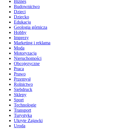
Biznes
Budownictwo
Dzieci
Dziecko
Edukacja
Geologia górnicza
Hobby
Imprezy
Marketing i reklama
Moda
Motoryzacja
Nieruchomości
Obcojęzyczne
Praca
Prawo
Przemysł
Rolnictwo
Siebdruck
Sklepy
Sport
Technologie
Transport
Turystyka
Ukryte Zajawki
Uroda