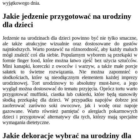
wyjątkowego dnia.
Jakie jedzenie przygotować na urodziny
dla dzieci
Jedzenie na urodzinach dla dzieci powinno być nie tylko smaczne,
ale także atrakcyjne wizualnie oraz dostosowane do gustów
najmłodszych. Warto postawić na różnorodność, aby każdy maluch
mógł znaleźć coś dla siebie. Popularnym wyborem są przekąski w
formie finger food, które można łatwo zjeść bez użycia sztućców.
Mini kanapki, koreczki z owoców i warzyw, a także małe porcje
sałatek to świetne rozwiązania. Nie można zapomnieć o
słodkościach, które są nieodłącznym elementem każdej imprezy
urodzinowej. Tort urodzinowy to absolutny must-have, a jego
wygląd można dostosować do tematu przyjęcia. Oprócz tortu warto
przygotować muffinki, ciastka lub cukierki, które będą stanowiły
słodką przekąskę dla dzieci. W przypadku napojów dobrze jest
zaoferować zarówno soki owocowe, jak i wodę oraz napoje
gazowane. Warto również pamiętać o alergiach pokarmowych
dzieci i przygotować alternatywy dla tych, którzy mają specjalne
wymagania dietetyczne.
Jakie dekoracje wybrać na urodziny dla