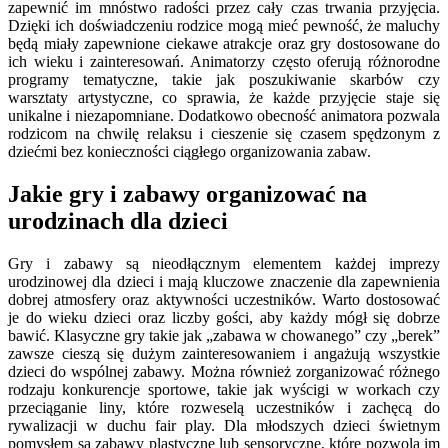
zapewnić im mnóstwo radości przez cały czas trwania przyjęcia.
Dzięki ich doświadczeniu rodzice mogą mieć pewność, że maluchy
będą miały zapewnione ciekawe atrakcje oraz gry dostosowane do
ich wieku i zainteresowań. Animatorzy często oferują różnorodne
programy tematyczne, takie jak poszukiwanie skarbów czy
warsztaty artystyczne, co sprawia, że każde przyjęcie staje się
unikalne i niezapomniane. Dodatkowo obecność animatora pozwala
rodzicom na chwilę relaksu i cieszenie się czasem spędzonym z
dziećmi bez konieczności ciągłego organizowania zabaw.
Jakie gry i zabawy organizować na
urodzinach dla dzieci
Gry i zabawy są nieodłącznym elementem każdej imprezy
urodzinowej dla dzieci i mają kluczowe znaczenie dla zapewnienia
dobrej atmosfery oraz aktywności uczestników. Warto dostosować
je do wieku dzieci oraz liczby gości, aby każdy mógł się dobrze
bawić. Klasyczne gry takie jak „zabawa w chowanego” czy „berek”
zawsze cieszą się dużym zainteresowaniem i angażują wszystkie
dzieci do wspólnej zabawy. Można również zorganizować różnego
rodzaju konkurencje sportowe, takie jak wyścigi w workach czy
przeciąganie liny, które rozweselą uczestników i zachęcą do
rywalizacji w duchu fair play. Dla młodszych dzieci świetnym
pomysłem są zabawy plastyczne lub sensoryczne, które pozwolą im