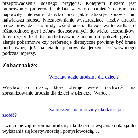
przeprowadzenia udanego przyjęcia. Kolejnym błędem jest
ignorowanie preferencji jubilata – warto pamiętać o tym, co
naprawdę interesuje dziecko oraz jakie atrakcje sprawią mu
największą radość. Niezapewnienie wystarczającej liczby atrakcji
może prowadzić do nudy wśród gości, dlatego warto zadbać o
różnorodność gier i zabaw dostosowanych do wieku uczestników.
Inny częsty błąd to niedostosowanie menu do potrzeb gości –
alergie pokarmowe czy preferencje dietetyczne powinny być brane
pod uwagę już na etapie planowania jedzenia serwowanego
podczas imprezy.
Zobacz także:
Nawigacja
Wroclaw gdzie urodziny dla dzieci?
wpisu
Wrocław to miasto, które oferuje wiele możliwości na
zorganizowanie urodzin dla dzieci w plenerze. Warto…
Zaproszenia na urodziny dla dzieci jak
zrobić?
Tworzenie zaproszeń na urodziny dla dzieci to wspaniała okazja do
wykazania się kreatywnością i pomysłowością.…