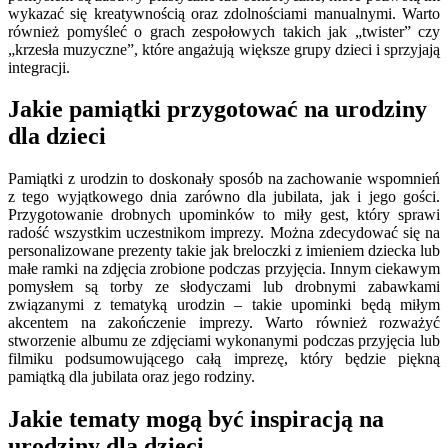
wykazać się kreatywnością oraz zdolnościami manualnymi. Warto
również pomyśleć o grach zespołowych takich jak „twister” czy
„krzesła muzyczne”, które angażują większe grupy dzieci i sprzyjają
integracji.
Jakie pamiątki przygotować na urodziny
dla dzieci
Pamiątki z urodzin to doskonały sposób na zachowanie wspomnień
z tego wyjątkowego dnia zarówno dla jubilata, jak i jego gości.
Przygotowanie drobnych upominków to miły gest, który sprawi
radość wszystkim uczestnikom imprezy. Można zdecydować się na
personalizowane prezenty takie jak breloczki z imieniem dziecka lub
małe ramki na zdjęcia zrobione podczas przyjęcia. Innym ciekawym
pomysłem są torby ze słodyczami lub drobnymi zabawkami
związanymi z tematyką urodzin – takie upominki będą miłym
akcentem na zakończenie imprezy. Warto również rozważyć
stworzenie albumu ze zdjęciami wykonanymi podczas przyjęcia lub
filmiku podsumowującego całą imprezę, który będzie piękną
pamiątką dla jubilata oraz jego rodziny.
Jakie tematy mogą być inspiracją na
urodziny dla dzieci