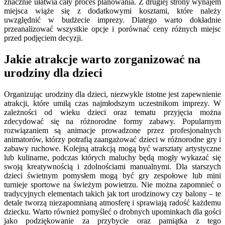
znacznie ułatwia cały proces planowania. Z drugiej strony wynajem
miejsca wiąże się z dodatkowymi kosztami, które należy
uwzględnić w budżecie imprezy. Dlatego warto dokładnie
przeanalizować wszystkie opcje i porównać ceny różnych miejsc
przed podjęciem decyzji.
Jakie atrakcje warto zorganizować na
urodziny dla dzieci
Organizując urodziny dla dzieci, niezwykle istotne jest zapewnienie
atrakcji, które umilą czas najmłodszym uczestnikom imprezy. W
zależności od wieku dzieci oraz tematu przyjęcia można
zdecydować się na różnorodne formy zabawy. Popularnym
rozwiązaniem są animacje prowadzone przez profesjonalnych
animatorów, którzy potrafią zaangażować dzieci w różnorodne gry i
zabawy ruchowe. Kolejną atrakcją mogą być warsztaty artystyczne
lub kulinarne, podczas których maluchy będą mogły wykazać się
swoją kreatywnością i zdolnościami manualnymi. Dla starszych
dzieci świetnym pomysłem mogą być gry zespołowe lub mini
turnieje sportowe na świeżym powietrzu. Nie można zapomnieć o
tradycyjnych elementach takich jak tort urodzinowy czy balony – te
detale tworzą niezapomnianą atmosferę i sprawiają radość każdemu
dziecku. Warto również pomyśleć o drobnych upominkach dla gości
jako podziękowanie za przybycie oraz pamiątka z tego