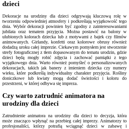
dzieci
Dekoracje na urodziny dla dzieci odgrywają kluczową rolę w
tworzeniu odpowiedniej atmosfery i podkreślają wyjątkowość tego
dnia. Wybór dekoracji powinien być zgodny z zainteresowaniami
jubilata oraz tematem przyjęcia. Można postawić na balony w
ulubionych kolorach dziecka lub z motywami z bajek czy filmów
animowanych. Girlandy, konfetti oraz kolorowe obrusy również
dodadzą uroku całej imprezie. Ciekawym pomysłem jest stworzenie
strefy fotograficznej z tłem dopasowanym do tematu urodzin, gdzie
dzieci będą mogły robić zdjęcia i zachować pamiątki z tego
wyjątkowego dnia. Warto również pomyśleć o personalizowanych
dekoracjach, takich jak banery z imieniem dziecka czy numery
wieku, które podkreślą indywidualny charakter przyjęcia. Rośliny
doniczkowe lub kwiaty mogą dodać świeżości i koloru do
przestrzeni, w której odbywa się impreza.
Czy warto zatrudnić animatora na
urodziny dla dzieci
Zatrudnienie animatora na urodziny dla dzieci to decyzja, która
może znacząco wpłynąć na przebieg całej imprezy. Animatorzy to
profesjonaliści, którzy potrafią wciągnąć dzieci w zabawę i