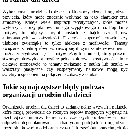
Wybór tematu urodzin dla dzieci to kluczowy element organizacji
przyjęcia, który może znacznie wpłynąć na jego charakter oraz
atmosferę. Istnieje wiele inspiracji tematycznych, które można
wykorzystać przy planowaniu tego wyjątkowego dnia. Popularne
motywy to między innymi postacie z bajek czy filmów
animowanych – księżniczki Disney’a, superbohaterowie czy
ulubione zwierzątka to tylko niektóre z możliwości. Tematy
związane z naturą również cieszą się dużym zainteresowaniem –
można zdecydować się na motyw leśny lub morski, który pozwoli
stworzyć niezwykłą atmosferę pełną kolorów i kreatywności. Inne
ciekawe propozycje to tematy związane z nauką lub sztuką –
warsztaty plastyczne czy eksperymenty naukowe mogą być
świetnym sposobem na połączenie zabawy z edukacją.
Jakie są najczęstsze błędy podczas
organizacji urodzin dla dzieci
Organizacja urodzin dla dzieci to zadanie pełne wyzwań i pułapek,
które mogą prowadzić do różnych błędów mogących wpłynąć na
przebieg całej imprezy. Jednym z najczęstszych problemów jest brak
odpowiedniego planowania – chaotyczne podejście do organizacji
może skutkować niedoborem czasu lub zasobów potrzebnych do