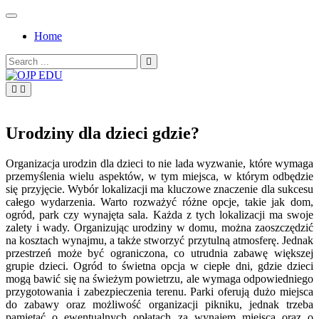
Skip
to
Home
content
Search
for:
OJP EDU
Urodziny dla dzieci gdzie?
Organizacja urodzin dla dzieci to nie lada wyzwanie, które wymaga
przemyślenia wielu aspektów, w tym miejsca, w którym odbędzie
się przyjęcie. Wybór lokalizacji ma kluczowe znaczenie dla sukcesu
całego wydarzenia. Warto rozważyć różne opcje, takie jak dom,
ogród, park czy wynajęta sala. Każda z tych lokalizacji ma swoje
zalety i wady. Organizując urodziny w domu, można zaoszczędzić
na kosztach wynajmu, a także stworzyć przytulną atmosferę. Jednak
przestrzeń może być ograniczona, co utrudnia zabawę większej
grupie dzieci. Ogród to świetna opcja w ciepłe dni, gdzie dzieci
mogą bawić się na świeżym powietrzu, ale wymaga odpowiedniego
przygotowania i zabezpieczenia terenu. Parki oferują dużo miejsca
do zabawy oraz możliwość organizacji pikniku, jednak trzeba
pamiętać o ewentualnych opłatach za wynajem miejsca oraz o