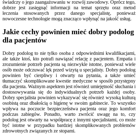
świadczy o jego zaangażowaniu w rozwój zawodowy. Oprócz tego,
dobrze jest zasięgnąć informacji na temat sprzętu oraz metod
leczenia stosowanych przez danego specjalistę, ponieważ
nowoczesne technologie mogą znacząco wpłynąć na jakość usług.
Jakie cechy powinien mieć dobry podolog
dla pacjentów
Dobry podolog to nie tylko osoba z odpowiednimi kwalifikacjami,
ale także ktoś, kto potrafi nawiązać relację z pacjentem. Empatia i
zrozumienie potrzeb pacjenta są niezwykle istotne, ponieważ wiele
osób może odczuwać lęk przed wizytą u specjalisty. Dobry podolog
powinien być cierpliwy i otwarty na pytania, a także umieć
tłumaczyć skomplikowane kwestie medyczne w sposób przystępny
dla pacjenta. Ważnym aspektem jest również umiejętność słuchania i
dostosowywania się do indywidualnych potrzeb każdej osoby.
Dobry specjalista powinien wykazywać się również wysoką kulturą
osobistą oraz dbałością o higienę w swoim gabinecie. To wszystko
wpływa na poczucie bezpieczeństwa pacjenta oraz jego komfort
podczas zabiegów. Ponadto, warto zwrócić uwagę na to, czy
podolog jest otwarty na współpracę z innymi specjalistami, co może
być istotne w przypadku bardziej skomplikowanych problemów
zdrowotnych związanych ze stopami.