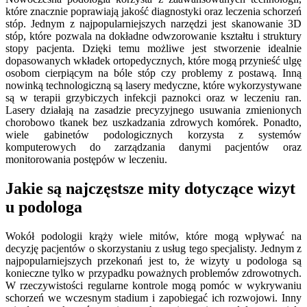
które znacznie poprawiają jakość diagnostyki oraz leczenia schorzeń
stóp. Jednym z najpopularniejszych narzędzi jest skanowanie 3D
stóp, które pozwala na dokładne odwzorowanie kształtu i struktury
stopy pacjenta. Dzięki temu możliwe jest stworzenie idealnie
dopasowanych wkładek ortopedycznych, które mogą przynieść ulgę
osobom cierpiącym na bóle stóp czy problemy z postawą. Inną
nowinką technologiczną są lasery medyczne, które wykorzystywane
są w terapii grzybiczych infekcji paznokci oraz w leczeniu ran.
Lasery działają na zasadzie precyzyjnego usuwania zmienionych
chorobowo tkanek bez uszkadzania zdrowych komórek. Ponadto,
wiele gabinetów podologicznych korzysta z systemów
komputerowych do zarządzania danymi pacjentów oraz
monitorowania postępów w leczeniu.
Jakie są najczęstsze mity dotyczące wizyt
u podologa
Wokół podologii krąży wiele mitów, które mogą wpływać na
decyzję pacjentów o skorzystaniu z usług tego specjalisty. Jednym z
najpopularniejszych przekonań jest to, że wizyty u podologa są
konieczne tylko w przypadku poważnych problemów zdrowotnych.
W rzeczywistości regularne kontrole mogą pomóc w wykrywaniu
schorzeń we wczesnym stadium i zapobiegać ich rozwojowi. Inny