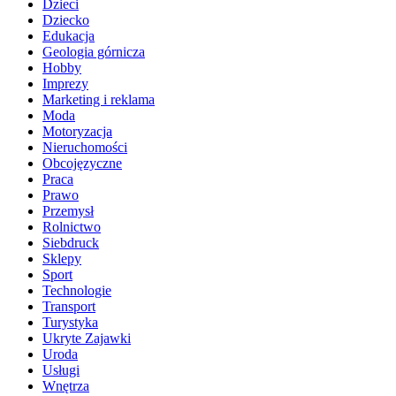
Dzieci
Dziecko
Edukacja
Geologia górnicza
Hobby
Imprezy
Marketing i reklama
Moda
Motoryzacja
Nieruchomości
Obcojęzyczne
Praca
Prawo
Przemysł
Rolnictwo
Siebdruck
Sklepy
Sport
Technologie
Transport
Turystyka
Ukryte Zajawki
Uroda
Usługi
Wnętrza