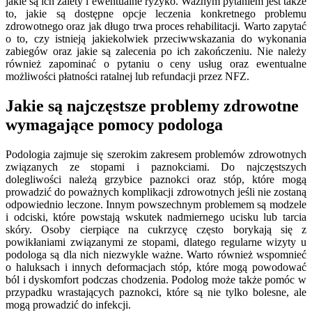
jakie są ich zalety i ewentualne ryzyko. Ważnym pytaniem jest także
to, jakie są dostępne opcje leczenia konkretnego problemu
zdrowotnego oraz jak długo trwa proces rehabilitacji. Warto zapytać
o to, czy istnieją jakiekolwiek przeciwwskazania do wykonania
zabiegów oraz jakie są zalecenia po ich zakończeniu. Nie należy
również zapominać o pytaniu o ceny usług oraz ewentualne
możliwości płatności ratalnej lub refundacji przez NFZ.
Jakie są najczęstsze problemy zdrowotne
wymagające pomocy podologa
Podologia zajmuje się szerokim zakresem problemów zdrowotnych
związanych ze stopami i paznokciami. Do najczęstszych
dolegliwości należą grzybice paznokci oraz stóp, które mogą
prowadzić do poważnych komplikacji zdrowotnych jeśli nie zostaną
odpowiednio leczone. Innym powszechnym problemem są modzele
i odciski, które powstają wskutek nadmiernego ucisku lub tarcia
skóry. Osoby cierpiące na cukrzycę często borykają się z
powikłaniami związanymi ze stopami, dlatego regularne wizyty u
podologa są dla nich niezwykle ważne. Warto również wspomnieć
o haluksach i innych deformacjach stóp, które mogą powodować
ból i dyskomfort podczas chodzenia. Podolog może także pomóc w
przypadku wrastających paznokci, które są nie tylko bolesne, ale
mogą prowadzić do infekcji.