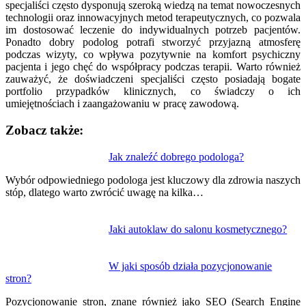
specjaliści często dysponują szeroką wiedzą na temat nowoczesnych
technologii oraz innowacyjnych metod terapeutycznych, co pozwala
im dostosować leczenie do indywidualnych potrzeb pacjentów.
Ponadto dobry podolog potrafi stworzyć przyjazną atmosferę
podczas wizyty, co wpływa pozytywnie na komfort psychiczny
pacjenta i jego chęć do współpracy podczas terapii. Warto również
zauważyć, że doświadczeni specjaliści często posiadają bogate
portfolio przypadków klinicznych, co świadczy o ich
umiejętnościach i zaangażowaniu w pracę zawodową.
Zobacz także:
Nawigacja
Jak znaleźć dobrego podologa?
wpisu
Wybór odpowiedniego podologa jest kluczowy dla zdrowia naszych
stóp, dlatego warto zwrócić uwagę na kilka…
Jaki autoklaw do salonu kosmetycznego?
W jaki sposób działa pozycjonowanie
stron?
Pozycjonowanie stron, znane również jako SEO (Search Engine