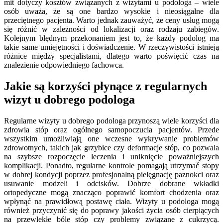
mit dotyczy kosztów związanych z wizytami u podologa – wiele
osób uważa, że są one bardzo wysokie i nieosiągalne dla
przeciętnego pacjenta. Warto jednak zauważyć, że ceny usług mogą
się różnić w zależności od lokalizacji oraz rodzaju zabiegów.
Kolejnym błędnym przekonaniem jest to, że każdy podolog ma
takie same umiejętności i doświadczenie. W rzeczywistości istnieją
różnice między specjalistami, dlatego warto poświęcić czas na
znalezienie odpowiedniego fachowca.
Jakie są korzyści płynące z regularnych
wizyt u dobrego podologa
Regularne wizyty u dobrego podologa przynoszą wiele korzyści dla
zdrowia stóp oraz ogólnego samopoczucia pacjentów. Przede
wszystkim umożliwiają one wczesne wykrywanie problemów
zdrowotnych, takich jak grzybice czy deformacje stóp, co pozwala
na szybsze rozpoczęcie leczenia i uniknięcie poważniejszych
komplikacji. Ponadto, regularne kontrole pomagają utrzymać stopy
w dobrej kondycji poprzez profesjonalną pielęgnację paznokci oraz
usuwanie modzeli i odcisków. Dobrze dobrane wkładki
ortopedyczne mogą znacząco poprawić komfort chodzenia oraz
wpłynąć na prawidłową postawę ciała. Wizyty u podologa mogą
również przyczynić się do poprawy jakości życia osób cierpiących
na przewlekłe bóle stóp czy problemy związane z cukrzycą.