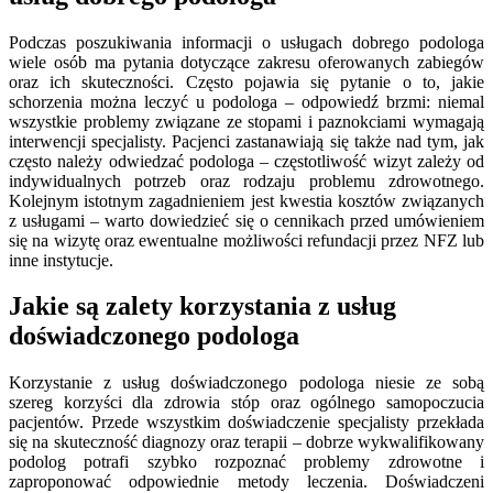
Podczas poszukiwania informacji o usługach dobrego podologa
wiele osób ma pytania dotyczące zakresu oferowanych zabiegów
oraz ich skuteczności. Często pojawia się pytanie o to, jakie
schorzenia można leczyć u podologa – odpowiedź brzmi: niemal
wszystkie problemy związane ze stopami i paznokciami wymagają
interwencji specjalisty. Pacjenci zastanawiają się także nad tym, jak
często należy odwiedzać podologa – częstotliwość wizyt zależy od
indywidualnych potrzeb oraz rodzaju problemu zdrowotnego.
Kolejnym istotnym zagadnieniem jest kwestia kosztów związanych
z usługami – warto dowiedzieć się o cennikach przed umówieniem
się na wizytę oraz ewentualne możliwości refundacji przez NFZ lub
inne instytucje.
Jakie są zalety korzystania z usług
doświadczonego podologa
Korzystanie z usług doświadczonego podologa niesie ze sobą
szereg korzyści dla zdrowia stóp oraz ogólnego samopoczucia
pacjentów. Przede wszystkim doświadczenie specjalisty przekłada
się na skuteczność diagnozy oraz terapii – dobrze wykwalifikowany
podolog potrafi szybko rozpoznać problemy zdrowotne i
zaproponować odpowiednie metody leczenia. Doświadczeni