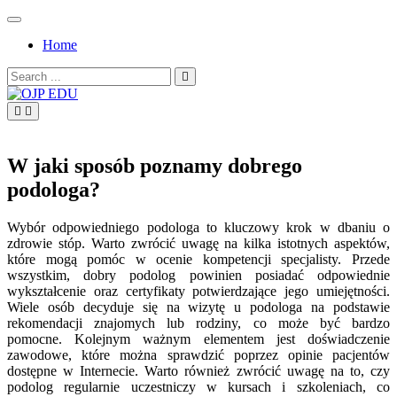
Skip
to
Home
content
Search
for:
OJP EDU
W jaki sposób poznamy dobrego
podologa?
Wybór odpowiedniego podologa to kluczowy krok w dbaniu o
zdrowie stóp. Warto zwrócić uwagę na kilka istotnych aspektów,
które mogą pomóc w ocenie kompetencji specjalisty. Przede
wszystkim, dobry podolog powinien posiadać odpowiednie
wykształcenie oraz certyfikaty potwierdzające jego umiejętności.
Wiele osób decyduje się na wizytę u podologa na podstawie
rekomendacji znajomych lub rodziny, co może być bardzo
pomocne. Kolejnym ważnym elementem jest doświadczenie
zawodowe, które można sprawdzić poprzez opinie pacjentów
dostępne w Internecie. Warto również zwrócić uwagę na to, czy
podolog regularnie uczestniczy w kursach i szkoleniach, co