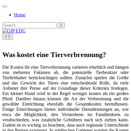
Skip
to
Home
content
Search
for:
OJP EDU
Was kostet eine Tierverbrennung?
Die Kosten für eine Tierverbrennung variieren erheblich und hängen
von mehreren Faktoren ab, die potenzielle Tierbesitzer oder
Tierliebhaber berücksichtigen sollten. Zunächst spielen die Größe
und das Gewicht des Tieres eine entscheidende Rolle, da viele
Anbieter ihre Preise auf der Grundlage dieser Kriterien festlegen.
Ein kleiner Hund wird in der Regel weniger kosten als ein großes
Pferd. Darüber hinaus können die Art der Verbrennung und die
gewählte Einrichtung ebenfalls die Gesamtkosten beeinflussen.
Einige Einrichtungen bieten individuelle Dienstleistungen an, wie
etwa die Möglichkeit, den Verstorbene im Familienkreis zu
verabschieden, was zusätzliche Gebühren nach sich ziehen kann.
Zudem ist es wichtig zu beachten, dass auch regionale Unterschiede
in den Preisen existieren. In städtischen Gebieten werden die Kosten