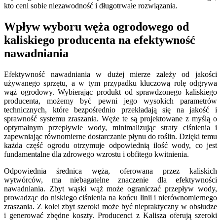
kto ceni sobie niezawodność i długotrwałe rozwiązania.
Wpływ wyboru węża ogrodowego od
kaliskiego producenta na efektywność
nawadniania
Efektywność nawadniania w dużej mierze zależy od jakości
używanego sprzętu, a w tym przypadku kluczową rolę odgrywa
wąż ogrodowy. Wybierając produkt od sprawdzonego kaliskiego
producenta, możemy być pewni jego wysokich parametrów
technicznych, które bezpośrednio przekładają się na jakość i
sprawność systemu zraszania. Węże te są projektowane z myślą o
optymalnym przepływie wody, minimalizując straty ciśnienia i
zapewniając równomierne dostarczanie płynu do roślin. Dzięki temu
każda część ogrodu otrzymuje odpowiednią ilość wody, co jest
fundamentalne dla zdrowego wzrostu i obfitego kwitnienia.
Odpowiednia średnica węża, oferowana przez kaliskich
wytwórców, ma niebagatelne znaczenie dla efektywności
nawadniania. Zbyt wąski wąż może ograniczać przepływ wody,
prowadząc do niskiego ciśnienia na końcu linii i nierównomiernego
zraszania. Z kolei zbyt szeroki może być niepraktyczny w obsłudze
i generować zbędne koszty. Producenci z Kalisza oferują szeroki