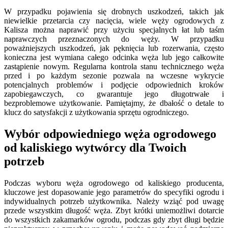
W przypadku pojawienia się drobnych uszkodzeń, takich jak
niewielkie przetarcia czy nacięcia, wiele węży ogrodowych z
Kalisza można naprawić przy użyciu specjalnych łat lub taśm
naprawczych przeznaczonych do węży. W przypadku
poważniejszych uszkodzeń, jak pęknięcia lub rozerwania, często
konieczna jest wymiana całego odcinka węża lub jego całkowite
zastąpienie nowym. Regularna kontrola stanu technicznego węża
przed i po każdym sezonie pozwala na wczesne wykrycie
potencjalnych problemów i podjęcie odpowiednich kroków
zapobiegawczych, co gwarantuje jego długotrwałe i
bezproblemowe użytkowanie. Pamiętajmy, że dbałość o detale to
klucz do satysfakcji z użytkowania sprzętu ogrodniczego.
Wybór odpowiedniego węża ogrodowego
od kaliskiego wytwórcy dla Twoich
potrzeb
Podczas wyboru węża ogrodowego od kaliskiego producenta,
kluczowe jest dopasowanie jego parametrów do specyfiki ogrodu i
indywidualnych potrzeb użytkownika. Należy wziąć pod uwagę
przede wszystkim długość węża. Zbyt krótki uniemożliwi dotarcie
do wszystkich zakamarków ogrodu, podczas gdy zbyt długi będzie