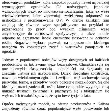
oferowanych produktów, która zaspokoi potrzeby nawet najbardziej
wymagających ogrodników. Od tradycyjnych, jednolicie
wzmocnionych węży, po innowacyjne rozwiązania, takie jak węże
wielowarstwowe, które zapewniają zwiększoną odporność na
uszkodzenia i promieniowanie UV. W ofercie kaliskich firm
znajdują się również węże specjalistyczne, na przykład te
przeznaczone do pracy pod wysokim ciśnieniem, węże
antybakteryjne do zastosowań spożywczych, a także modele
odporne na agresywne środki chemiczne stosowane w ochronie
roślin. Bogactwo wyboru pozwala na dopasowanie idealnego
narzędzia do konkretnych zadań i warunków panujących w
ogrodzie.
Jednym z popularnych rodzajów węży dostępnych od kaliskich
producentów są tak zwane węże bezwęzłowe. Charakteryzują się
one niezwykłą elastycznością i odpornością na skręcanie, co
znacznie ułatwia ich użytkowanie. Dzięki specjalnej konstrukcji,
nawet po wielokrotnym zginaniu i zwijaniu, wąż zachowuje swoją
pierwotną formę, a przepływ wody pozostaje niezakłócony. Są one
idealnym rozwiązaniem dla osób, które cenią sobie wygodę i chcą
uniknąć frustracji związanej z plączącym się i blokującym się
wężem. Ich trwałość sprawia, że są to inwestycje na lata.
Oprócz tradycyjnych modeli, w ofercie producentów z Kalisza
znajdziemy również coraz popularniejsze węże poczwórnie lub