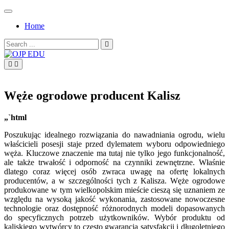
Skip
to
Home
content
Search
for:
OJP EDU
Węże ogrodowe producent Kalisz
„`html
Poszukując idealnego rozwiązania do nawadniania ogrodu, wielu
właścicieli posesji staje przed dylematem wyboru odpowiedniego
węża. Kluczowe znaczenie ma tutaj nie tylko jego funkcjonalność,
ale także trwałość i odporność na czynniki zewnętrzne. Właśnie
dlatego coraz więcej osób zwraca uwagę na ofertę lokalnych
producentów, a w szczególności tych z Kalisza. Węże ogrodowe
produkowane w tym wielkopolskim mieście cieszą się uznaniem ze
względu na wysoką jakość wykonania, zastosowane nowoczesne
technologie oraz dostępność różnorodnych modeli dopasowanych
do specyficznych potrzeb użytkowników. Wybór produktu od
kaliskiego wytwórcy to często gwarancja satysfakcji i długoletniego