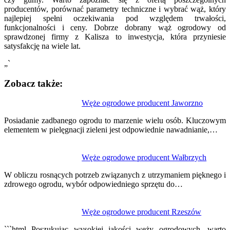
producentów, porównać parametry techniczne i wybrać wąż, który
najlepiej spełni oczekiwania pod względem trwałości,
funkcjonalności i ceny. Dobrze dobrany wąż ogrodowy od
sprawdzonej firmy z Kalisza to inwestycja, która przyniesie
satysfakcję na wiele lat.
„`
Zobacz także:
Nawigacja
Węże ogrodowe producent Jaworzno
wpisu
Posiadanie zadbanego ogrodu to marzenie wielu osób. Kluczowym
elementem w pielęgnacji zieleni jest odpowiednie nawadnianie,…
Węże ogrodowe producent Wałbrzych
W obliczu rosnących potrzeb związanych z utrzymaniem pięknego i
zdrowego ogrodu, wybór odpowiedniego sprzętu do…
Węże ogrodowe producent Rzeszów
```html Poszukując wysokiej jakości węży ogrodowych, warto