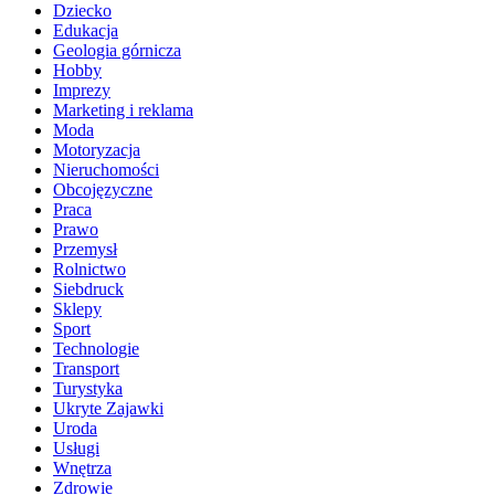
Dziecko
Edukacja
Geologia górnicza
Hobby
Imprezy
Marketing i reklama
Moda
Motoryzacja
Nieruchomości
Obcojęzyczne
Praca
Prawo
Przemysł
Rolnictwo
Siebdruck
Sklepy
Sport
Technologie
Transport
Turystyka
Ukryte Zajawki
Uroda
Usługi
Wnętrza
Zdrowie