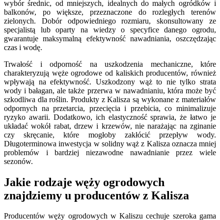
wybór średnic, od mniejszych, idealnych do małych ogródków i
balkonów, po większe, przeznaczone do rozległych terenów
zielonych. Dobór odpowiedniego rozmiaru, skonsultowany ze
specjalistą lub oparty na wiedzy o specyfice danego ogrodu,
gwarantuje maksymalną efektywność nawadniania, oszczędzając
czas i wodę.
Trwałość i odporność na uszkodzenia mechaniczne, które
charakteryzują węże ogrodowe od kaliskich producentów, również
wpływają na efektywność. Uszkodzony wąż to nie tylko strata
wody i bałagan, ale także przerwa w nawadnianiu, która może być
szkodliwa dla roślin. Produkty z Kalisza są wykonane z materiałów
odpornych na przetarcia, przecięcia i przebicia, co minimalizuje
ryzyko awarii. Dodatkowo, ich elastyczność sprawia, że łatwo je
układać wokół rabat, drzew i krzewów, nie narażając na zginanie
czy skręcanie, które mogłoby zakłócić przepływ wody.
Długoterminowa inwestycja w solidny wąż z Kalisza oznacza mniej
problemów i bardziej niezawodne nawadnianie przez wiele
sezonów.
Jakie rodzaje węży ogrodowych
znajdziemy u producentów z Kalisza
Producentów węży ogrodowych w Kaliszu cechuje szeroka gama