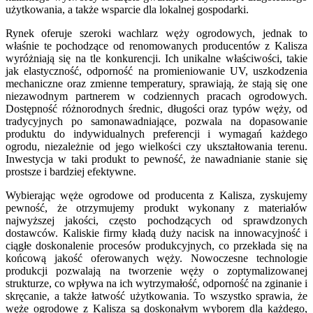
użytkowania, a także wsparcie dla lokalnej gospodarki.
Rynek oferuje szeroki wachlarz węży ogrodowych, jednak to
właśnie te pochodzące od renomowanych producentów z Kalisza
wyróżniają się na tle konkurencji. Ich unikalne właściwości, takie
jak elastyczność, odporność na promieniowanie UV, uszkodzenia
mechaniczne oraz zmienne temperatury, sprawiają, że stają się one
niezawodnym partnerem w codziennych pracach ogrodowych.
Dostępność różnorodnych średnic, długości oraz typów węży, od
tradycyjnych po samonawadniające, pozwala na dopasowanie
produktu do indywidualnych preferencji i wymagań każdego
ogrodu, niezależnie od jego wielkości czy ukształtowania terenu.
Inwestycja w taki produkt to pewność, że nawadnianie stanie się
prostsze i bardziej efektywne.
Wybierając węże ogrodowe od producenta z Kalisza, zyskujemy
pewność, że otrzymujemy produkt wykonany z materiałów
najwyższej jakości, często pochodzących od sprawdzonych
dostawców. Kaliskie firmy kładą duży nacisk na innowacyjność i
ciągłe doskonalenie procesów produkcyjnych, co przekłada się na
końcową jakość oferowanych węży. Nowoczesne technologie
produkcji pozwalają na tworzenie węży o zoptymalizowanej
strukturze, co wpływa na ich wytrzymałość, odporność na zginanie i
skręcanie, a także łatwość użytkowania. To wszystko sprawia, że
węże ogrodowe z Kalisza są doskonałym wyborem dla każdego,