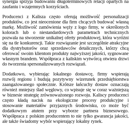
synergia sprzyja budowaniu długoterminowych relacji opartych na
zaufaniu i wzajemnych korzyściach.
Producenci z Kalisza często oferują możliwość personalizacji
produktów, co jest nieocenione dla firm chcących budować własną
markę. Możliwość zamówienia węży z logo firmy, w określonych
kolorach lub o niestandardowych parametrach technicznych
pozwala na stworzenie unikalnej oferty produktowej, która wyróżni
się na tle konkurencji. Takie rozwiązanie jest szczególnie atrakcyjne
dla dystrybutorów oraz sprzedawców detalicznych, którzy chcą
oferować swoim klientom produkty najwyższej jakości, sygnowane
własnym brandem. Współpraca z kaliskim wytwórcą otwiera drzwi
do tworzenia spersonalizowanych rozwiązań.
Dodatkowo, wybierając lokalnego dostawcę, firmy wspierają
rozwój regionu i budują pozytywny wizerunek przedsiębiorstwa
zaangażowanego społecznie. Krótsze łańcuchy dostaw oznaczają
również mniejszy ślad węglowy, co wpisuje się w coraz ważniejszą
w biznesie strategię zrównoważonego rozwoju. Kaliscy producenci
często kładą nacisk na ekologiczne procesy produkcyjne i
stosowanie materiałów przyjaznych środowisku, co może być
dodatkowym atutem przy wyborze partnera biznesowego.
Współpraca z polskim producentem to nie tylko gwarancja jakości,
ale także świadomy wybór wspierający lokalny rynek.