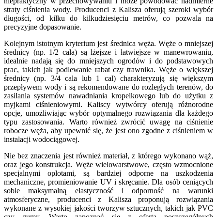
niepraktyczny w przechowywaniu i może powodować nadmierne
straty ciśnienia wody. Producenci z Kalisza oferują szeroki wybór
długości, od kilku do kilkudziesięciu metrów, co pozwala na
precyzyjne dopasowanie.
Kolejnym istotnym kryterium jest średnica węża. Węże o mniejszej
średnicy (np. 1/2 cala) są lżejsze i łatwiejsze w manewrowaniu,
idealnie nadają się do mniejszych ogrodów i do podstawowych
prac, takich jak podlewanie rabat czy trawnika. Węże o większej
średnicy (np. 3/4 cala lub 1 cal) charakteryzują się większym
przepływem wody i są rekomendowane do rozległych terenów, do
zasilania systemów nawadniania kropelkowego lub do użytku z
myjkami ciśnieniowymi. Kaliscy wytwórcy oferują różnorodne
opcje, umożliwiając wybór optymalnego rozwiązania dla każdego
typu zastosowania. Warto również zwrócić uwagę na ciśnienie
robocze węża, aby upewnić się, że jest ono zgodne z ciśnieniem w
instalacji wodociągowej.
Nie bez znaczenia jest również materiał, z którego wykonano wąż,
oraz jego konstrukcja. Węże wielowarstwowe, często wzmocnione
specjalnymi oplotami, są bardziej odporne na uszkodzenia
mechaniczne, promieniowanie UV i skręcanie. Dla osób ceniących
sobie maksymalną elastyczność i odporność na warunki
atmosferyczne, producenci z Kalisza proponują rozwiązania
wykonane z wysokiej jakości tworzyw sztucznych, takich jak PVC
czy gumy. Warto zapoznać się z ofertą poszczególnych