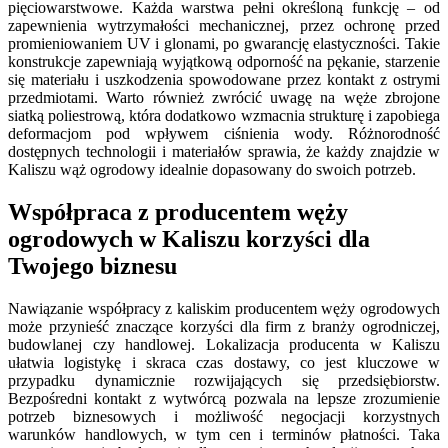
pięciowarstwowe. Każda warstwa pełni określoną funkcję – od
zapewnienia wytrzymałości mechanicznej, przez ochronę przed
promieniowaniem UV i glonami, po gwarancję elastyczności. Takie
konstrukcje zapewniają wyjątkową odporność na pękanie, starzenie
się materiału i uszkodzenia spowodowane przez kontakt z ostrymi
przedmiotami. Warto również zwrócić uwagę na węże zbrojone
siatką poliestrową, która dodatkowo wzmacnia strukturę i zapobiega
deformacjom pod wpływem ciśnienia wody. Różnorodność
dostępnych technologii i materiałów sprawia, że każdy znajdzie w
Kaliszu wąż ogrodowy idealnie dopasowany do swoich potrzeb.
Współpraca z producentem węży
ogrodowych w Kaliszu korzyści dla
Twojego biznesu
Nawiązanie współpracy z kaliskim producentem węży ogrodowych
może przynieść znaczące korzyści dla firm z branży ogrodniczej,
budowlanej czy handlowej. Lokalizacja producenta w Kaliszu
ułatwia logistykę i skraca czas dostawy, co jest kluczowe w
przypadku dynamicznie rozwijających się przedsiębiorstw.
Bezpośredni kontakt z wytwórcą pozwala na lepsze zrozumienie
potrzeb biznesowych i możliwość negocjacji korzystnych
warunków handlowych, w tym cen i terminów płatności. Taka