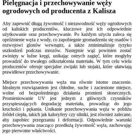
Pielęgnacja i przechowywanie węży
ogrodowych od producenta z Kalisza
Aby zapewnić długą żywotność i niezawodność węży ogrodowych
od kaliskich producentów, kluczowe jest ich odpowiednie
użytkowanie oraz przechowywanie. Po każdym użyciu zaleca się
opróżnienie węża z wody, co zapobiegnie gromadzeniu się osadów i
rozwojowi glonów wewnątrz, a także zminimalizuje ryzyko
uszkodzeń podczas mrozów. Następnie wąż powinien zostać
zwinięty w luźne kręgi, unikając ostrych zagięć, które mogłyby
prowadzić do trwałego odkształcenia materiału. W tym celu wielu
producentów oferuje specjalne zwijaki lub stojaki, które ułatwiają
prawidłowe przechowywanie.
Miejsce przechowywania węża ma równie istotne znaczenie.
Idealnym rozwiązaniem jest chłodne, suche i zacienione miejsce,
wolne od bezpośredniego działania promieni słonecznych.
Promieniowanie UV jest jednym z głównych czynników
przyspieszających degradację materiału, prowadząc do jego
kruchości i pękania. Unikanie przechowywania węża w pobliżu
źródeł ciepła, takich jak kaloryfery czy silniki, jest również zalecane,
aby zapobiec przegrzaniu i deformacji. Odpowiednie warunki
przechowywania znacząco przedłużą żywotność węża, zachowując
jego pierwotne właściwości.