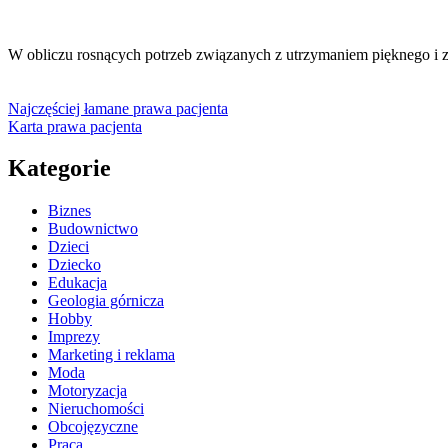
W obliczu rosnących potrzeb związanych z utrzymaniem pięknego i
Najczęściej łamane prawa pacjenta
Karta prawa pacjenta
Kategorie
Biznes
Budownictwo
Dzieci
Dziecko
Edukacja
Geologia górnicza
Hobby
Imprezy
Marketing i reklama
Moda
Motoryzacja
Nieruchomości
Obcojęzyczne
Praca