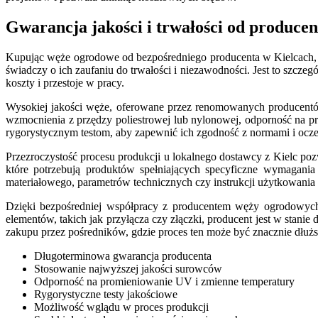
Gwarancja jakości i trwałości od produce
Kupując węże ogrodowe od bezpośredniego producenta w Kielcach, 
świadczy o ich zaufaniu do trwałości i niezawodności. Jest to szcz
koszty i przestoje w pracy.
Wysokiej jakości węże, oferowane przez renomowanych producentów
wzmocnienia z przędzy poliestrowej lub nylonowej, odporność na p
rygorystycznym testom, aby zapewnić ich zgodność z normami i ocz
Przezroczystość procesu produkcji u lokalnego dostawcy z Kielc po
które potrzebują produktów spełniających specyficzne wymagania 
materiałowego, parametrów technicznych czy instrukcji użytkowania 
Dzięki bezpośredniej współpracy z producentem węży ogrodowych
elementów, takich jak przyłącza czy złączki, producent jest w stani
zakupu przez pośredników, gdzie proces ten może być znacznie dłużs
Długoterminowa gwarancja producenta
Stosowanie najwyższej jakości surowców
Odporność na promieniowanie UV i zmienne temperatury
Rygorystyczne testy jakościowe
Możliwość wglądu w proces produkcji