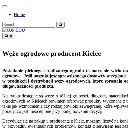
Skip
to
Home
content
Search
for:
OJP EDU
Węże ogrodowe producent Kielce
Posiadanie pięknego i zadbanego ogrodu to marzenie wielu os
ogrodowe. Jeśli poszukujesz sprawdzonego dostawcy w regionie św
w produkcji i dystrybucji węży ogrodowych, które sprostają 
długowieczności produktu.
Na rynku dostępne są węże o różnej grubości, długości, materiał
ogrodowych w Kielcach powinien oferować produkty wykonane z trw
takie jak wzmocnienia czy rodzaj powłoki zewnętrznej, które wpływa
porady, co jest nieocenione przy podejmowaniu decyzji.
Decydując się na zakup u producenta z Kielc, możemy liczyć na kon
w przypadku ewentualnych problemów, kontakt z serwisem jest zazw