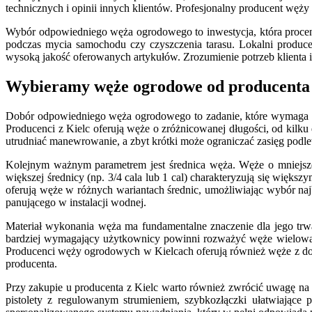
technicznych i opinii innych klientów. Profesjonalny producent wę
Wybór odpowiedniego węża ogrodowego to inwestycja, która procen
podczas mycia samochodu czy czyszczenia tarasu. Lokalni producen
wysoką jakość oferowanych artykułów. Zrozumienie potrzeb klienta i
Wybieramy węże ogrodowe od producenta 
Dobór odpowiedniego węża ogrodowego to zadanie, które wymaga prz
Producenci z Kielc oferują węże o zróżnicowanej długości, od kilk
utrudniać manewrowanie, a zbyt krótki może ograniczać zasięg podle
Kolejnym ważnym parametrem jest średnica węża. Węże o mniejszej ś
większej średnicy (np. 3/4 cala lub 1 cal) charakteryzują się więk
oferują węże w różnych wariantach średnic, umożliwiając wybór na
panującego w instalacji wodnej.
Materiał wykonania węża ma fundamentalne znaczenie dla jego trwa
bardziej wymagający użytkownicy powinni rozważyć węże wielowars
Producenci węży ogrodowych w Kielcach oferują również węże z do
producenta.
Przy zakupie u producenta z Kielc warto również zwrócić uwagę na
pistolety z regulowanym strumieniem, szybkozłączki ułatwiające