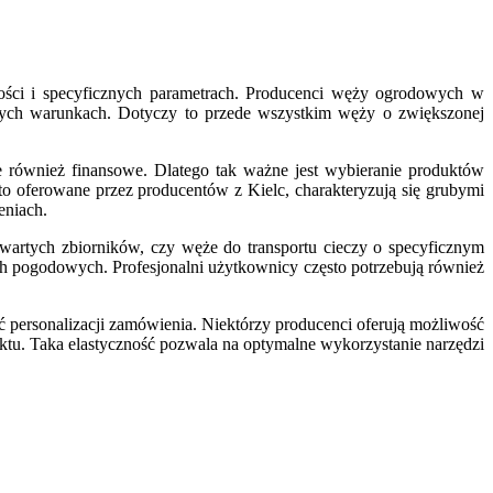
łości i specyficznych parametrach. Producenci węży ogrodowych w
nych warunkach. Dotyczy to przede wszystkim węży o zwiększonej
e również finansowe. Dlatego tak ważne jest wybieranie produktów
o oferowane przez producentów z Kielc, charakteryzują się grubymi
eniach.
twartych zbiorników, czy węże do transportu cieczy o specyficznym
ach pogodowych. Profesjonalni użytkownicy często potrzebują również
personalizacji zamówienia. Niektórzy producenci oferują możliwość
tu. Taka elastyczność pozwala na optymalne wykorzystanie narzędzi