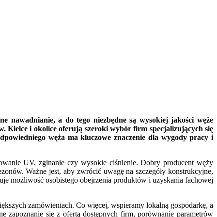
ne nawadnianie, a do tego niezbędne są wysokiej jakości węże
Kielce i okolice oferują szeroki wybór firm specjalizujących się
 odpowiedniego węża ma kluczowe znaczenie dla wygody pracy i
iowanie UV, zginanie czy wysokie ciśnienie. Dobry producent węży
zonów. Ważne jest, aby zwrócić uwagę na szczegóły konstrukcyjne,
ruje możliwość osobistego obejrzenia produktów i uzyskania fachowej
większych zamówieniach. Co więcej, wspieramy lokalną gospodarkę, a
ne zapoznanie się z ofertą dostępnych firm, porównanie parametrów