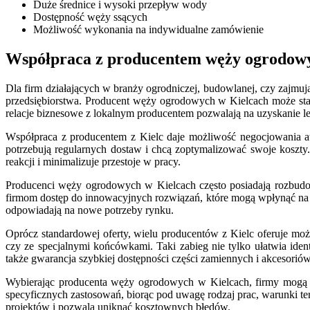
Duże średnice i wysoki przepływ wody
Dostępność węży ssących
Możliwość wykonania na indywidualne zamówienie
Współpraca z producentem węży ogrodowy
Dla firm działających w branży ogrodniczej, budowlanej, czy zaj
przedsiębiorstwa. Producent węży ogrodowych w Kielcach może stać 
relacje biznesowe z lokalnym producentem pozwalają na uzyskanie l
Współpraca z producentem z Kielc daje możliwość negocjowania atr
potrzebują regularnych dostaw i chcą zoptymalizować swoje koszty
reakcji i minimalizuje przestoje w pracy.
Producenci węży ogrodowych w Kielcach często posiadają rozbudow
firmom dostęp do innowacyjnych rozwiązań, które mogą wpłynąć na 
odpowiadają na nowe potrzeby rynku.
Oprócz standardowej oferty, wielu producentów z Kielc oferuje mo
czy ze specjalnymi końcówkami. Taki zabieg nie tylko ułatwia iden
także gwarancja szybkiej dostępności części zamiennych i akcesoriów
Wybierając producenta węży ogrodowych w Kielcach, firmy mogą 
specyficznych zastosowań, biorąc pod uwagę rodzaj prac, warunki te
projektów i pozwala uniknąć kosztownych błędów.