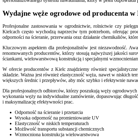
spersonalizowanego systemu nawadniania, który w pełni odpowiada p
Wydajne węże ogrodowe od producenta w K
Profesjonalne zastosowania w ogrodnictwie, rolnictwie czy piel
Kielcach często wychodzą naprzeciw tym potrzebom, oferując pr
odporności na ścieranie, przerwania oraz działanie chemikaliów, któr
Kluczowym aspektem dla profesjonalistów jest niezawodność. Awar
renomowanych producentów, którzy stosują najwyższej jakości suro
ściankami, wielowarstwową konstrukcją i specjalnymi wzmocnieniami
W ofercie producentów z Kielc znajdziemy również specjalistyczne
składzie. Ważna jest również elastyczność węża, nawet w niskich te
większych średnic i przepływów, aby móc szybko i efektywnie nawad
Dla profesjonalnych odbiorców, którzy poszukują węży ogrodowych 
wykonania węży na indywidualne zamówienie, dopasowując długość, 
i maksymalizację efektywności prac.
Odporność na ścieranie i przetarcia
Wysoka odporność na promieniowanie UV
Elastyczność w niskich temperaturach
Możliwość transportu substancji chemicznych
Wzmocniona konstrukcja wielowarstwowa