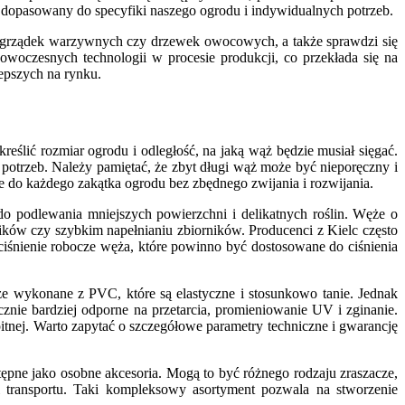
 dopasowany do specyfiki naszego ogrodu i indywidualnych potrzeb.
, grządek warzywnych czy drzewek owocowych, a także sprawdzi się
owoczesnych technologii w procesie produkcji, co przekłada się na
epszych na rynku.
lić rozmiar ogrodu i odległość, na jaką wąż będzie musiał sięgać.
potrzeb. Należy pamiętać, że zbyt długi wąż może być nieporęczny i
e do każdego zakątka ogrodu bez zbędnego zwijania i rozwijania.
 do podlewania mniejszych powierzchni i delikatnych roślin. Węże o
ników czy szybkim napełnianiu zbiorników. Producenci z Kielc często
iśnienie robocze węża, które powinno być dostosowane do ciśnienia
że wykonane z PVC, które są elastyczne i stosunkowo tanie. Jednak
ie bardziej odporne na przetarcia, promieniowanie UV i zginanie.
ej. Warto zapytać o szczegółowe parametry techniczne i gwarancję
pne jako osobne akcesoria. Mogą to być różnego rodzaju zraszacze,
i transportu. Taki kompleksowy asortyment pozwala na stworzenie