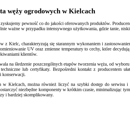
nta węży ogrodowych w Kielcach
zyskujemy pewność co do jakości oferowanych produktów. Producenci
ególnie ważne w przypadku intensywnego użytkowania, gdzie tanie, nis
 z Kielc, charakteryzują się starannym wykonaniem i zastosowanie
romieniowanie UV oraz zmienne temperatury to cechy, które decydują
ekiwaniami klientów.
zwala na śledzenie poszczególnych etapów tworzenia węża, od wyboru s
techniczne lub certyfikaty. Bezpośredni kontakt z producentem uł
i konserwacji.
 w Kielcach, można również liczyć na szybki dostęp do serwisu i 
e dostarczyć niezbędne komponenty w krótkim czasie, minimalizując tym 
zy i bardziej skomplikowany.