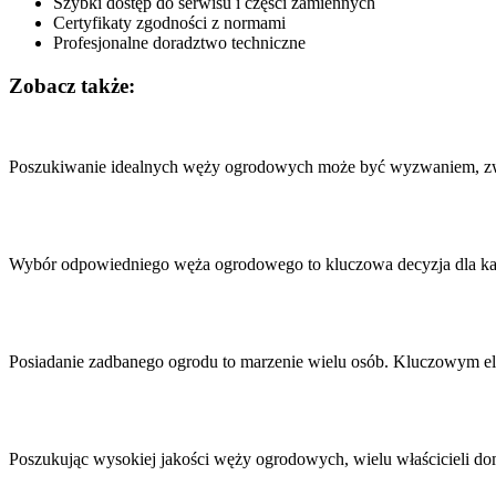
Szybki dostęp do serwisu i części zamiennych
Certyfikaty zgodności z normami
Profesjonalne doradztwo techniczne
Zobacz także:
Nawigacja
wpisu
Poszukiwanie idealnych węży ogrodowych może być wyzwaniem, zwła
Wybór odpowiedniego węża ogrodowego to kluczowa decyzja dla każ
Posiadanie zadbanego ogrodu to marzenie wielu osób. Kluczowym el
Poszukując wysokiej jakości węży ogrodowych, wielu właścicieli 