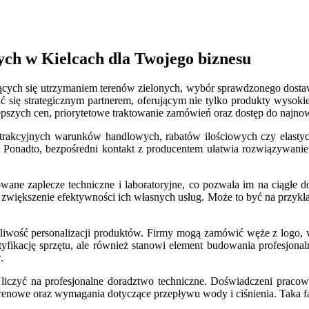
ch w Kielcach dla Twojego biznesu
mujących się utrzymaniem terenów zielonych, wybór sprawdzonego dos
się strategicznym partnerem, oferującym nie tylko produkty wysokie
epszych cen, priorytetowe traktowanie zamówień oraz dostęp do najn
akcyjnych warunków handlowych, rabatów ilościowych czy elastycznyc
. Ponadto, bezpośredni kontakt z producentem ułatwia rozwiązywanie 
ane zaplecze techniczne i laboratoryjne, co pozwala im na ciągłe 
zwiększenie efektywności ich własnych usług. Może to być na przykła
żliwość personalizacji produktów. Firmy mogą zamówić węże z logo,
tyfikację sprzętu, ale również stanowi element budowania profesjona
.
liczyć na profesjonalne doradztwo techniczne. Doświadczeni prac
renowe oraz wymagania dotyczące przepływu wody i ciśnienia. Taka fa