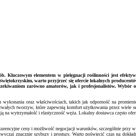
ób. Kluczowym elementem w pielęgnacji roślinności jest efektyw
iętokrzyskim, warto przyjrzeć się ofercie lokalnych producentów. 
oczekiwaniom zarówno amatorów, jak i profesjonalistów. Wybór
ach wykonania oraz właściwościach, takich jak odporność na promien
ałych tworzyw, które zapewnią komfort użytkowania przez wiele se
ją na wytrzymałość i elastyczność węża. Lokalny dostawca często ofe
kurencyjne ceny i możliwość negocjacji warunków, szczególnie przy 
yczaj znacznie szybszy i prostszy. Warto poświęcić czas na dokład