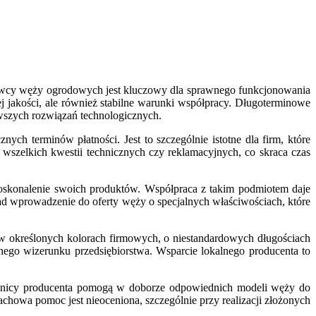
tawcy węży ogrodowych jest kluczowy dla sprawnego funkcjonowania
j jakości, ale również stabilne warunki współpracy. Długoterminowe
owszych rozwiązań technologicznych.
h terminów płatności. Jest to szczególnie istotne dla firm, które
wszelkich kwestii technicznych czy reklamacyjnych, co skraca czas
doskonalenie swoich produktów. Współpraca z takim podmiotem daje
d wprowadzenie do oferty węży o specjalnych właściwościach, które
 w określonych kolorach firmowych, o niestandardowych długościach
lnego wizerunku przedsiębiorstwa. Wsparcie lokalnego producenta to
ownicy producenta pomogą w doborze odpowiednich modeli węży do
chowa pomoc jest nieoceniona, szczególnie przy realizacji złożonych