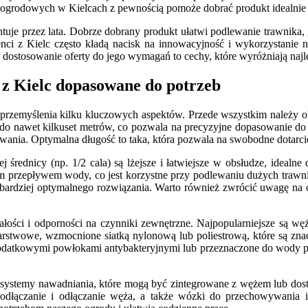
ży ogrodowych w Kielcach z pewnością pomoże dobrać produkt idealnie
tuje przez lata. Dobrze dobrany produkt ułatwi podlewanie trawnika
ci z Kielc często kładą nacisk na innowacyjność i wykorzystanie n
 dostosowanie oferty do jego wymagań to cechy, które wyróżniają najl
z Kielc dopasowane do potrzeb
emyślenia kilku kluczowych aspektów. Przede wszystkim należy okreś
u do nawet kilkuset metrów, co pozwala na precyzyjne dopasowanie do 
wania. Optymalna długość to taka, która pozwala na swobodne dotarci
rednicy (np. 1/2 cala) są lżejsze i łatwiejsze w obsłudze, idealne
szym przepływem wody, co jest korzystne przy podlewaniu dużych traw
jbardziej optymalnego rozwiązania. Warto również zwrócić uwagę na c
łości i odporności na czynniki zewnętrzne. Najpopularniejsze są wę
twowe, wzmocnione siatką nylonową lub poliestrową, które są znaczn
datkowymi powłokami antybakteryjnymi lub przeznaczone do wody pitn
 systemy nawadniania, które mogą być zintegrowane z wężem lub dostę
 podłączanie i odłączanie węża, a także wózki do przechowywania 