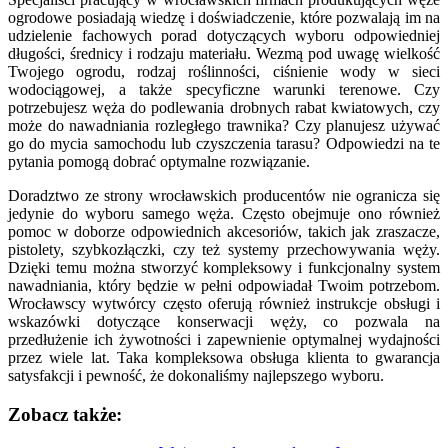
ogrodowe posiadają wiedzę i doświadczenie, które pozwalają im na
udzielenie fachowych porad dotyczących wyboru odpowiedniej
długości, średnicy i rodzaju materiału. Wezmą pod uwagę wielkość
Twojego ogrodu, rodzaj roślinności, ciśnienie wody w sieci
wodociągowej, a także specyficzne warunki terenowe. Czy
potrzebujesz węża do podlewania drobnych rabat kwiatowych, czy
może do nawadniania rozległego trawnika? Czy planujesz używać
go do mycia samochodu lub czyszczenia tarasu? Odpowiedzi na te
pytania pomogą dobrać optymalne rozwiązanie.
Doradztwo ze strony wrocławskich producentów nie ogranicza się
jedynie do wyboru samego węża. Często obejmuje ono również
pomoc w doborze odpowiednich akcesoriów, takich jak zraszacze,
pistolety, szybkozłączki, czy też systemy przechowywania węży.
Dzięki temu można stworzyć kompleksowy i funkcjonalny system
nawadniania, który będzie w pełni odpowiadał Twoim potrzebom.
Wrocławscy wytwórcy często oferują również instrukcje obsługi i
wskazówki dotyczące konserwacji węży, co pozwala na
przedłużenie ich żywotności i zapewnienie optymalnej wydajności
przez wiele lat. Taka kompleksowa obsługa klienta to gwarancja
satysfakcji i pewność, że dokonaliśmy najlepszego wyboru.
Zobacz także: