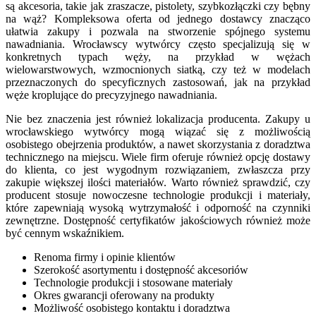
są akcesoria, takie jak zraszacze, pistolety, szybkozłączki czy bębny
na wąż? Kompleksowa oferta od jednego dostawcy znacząco
ułatwia zakupy i pozwala na stworzenie spójnego systemu
nawadniania. Wrocławscy wytwórcy często specjalizują się w
konkretnych typach węży, na przykład w wężach
wielowarstwowych, wzmocnionych siatką, czy też w modelach
przeznaczonych do specyficznych zastosowań, jak na przykład
węże kroplujące do precyzyjnego nawadniania.
Nie bez znaczenia jest również lokalizacja producenta. Zakupy u
wrocławskiego wytwórcy mogą wiązać się z możliwością
osobistego obejrzenia produktów, a nawet skorzystania z doradztwa
technicznego na miejscu. Wiele firm oferuje również opcję dostawy
do klienta, co jest wygodnym rozwiązaniem, zwłaszcza przy
zakupie większej ilości materiałów. Warto również sprawdzić, czy
producent stosuje nowoczesne technologie produkcji i materiały,
które zapewniają wysoką wytrzymałość i odporność na czynniki
zewnętrzne. Dostępność certyfikatów jakościowych również może
być cennym wskaźnikiem.
Renoma firmy i opinie klientów
Szerokość asortymentu i dostępność akcesoriów
Technologie produkcji i stosowane materiały
Okres gwarancji oferowany na produkty
Możliwość osobistego kontaktu i doradztwa