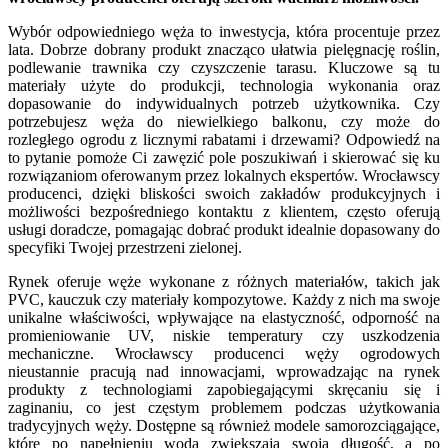
Wybór odpowiedniego węża to inwestycja, która procentuje przez
lata. Dobrze dobrany produkt znacząco ułatwia pielęgnację roślin,
podlewanie trawnika czy czyszczenie tarasu. Kluczowe są tu
materiały użyte do produkcji, technologia wykonania oraz
dopasowanie do indywidualnych potrzeb użytkownika. Czy
potrzebujesz węża do niewielkiego balkonu, czy może do
rozległego ogrodu z licznymi rabatami i drzewami? Odpowiedź na
to pytanie pomoże Ci zawęzić pole poszukiwań i skierować się ku
rozwiązaniom oferowanym przez lokalnych ekspertów. Wrocławscy
producenci, dzięki bliskości swoich zakładów produkcyjnych i
możliwości bezpośredniego kontaktu z klientem, często oferują
usługi doradcze, pomagając dobrać produkt idealnie dopasowany do
specyfiki Twojej przestrzeni zielonej.
Rynek oferuje węże wykonane z różnych materiałów, takich jak
PVC, kauczuk czy materiały kompozytowe. Każdy z nich ma swoje
unikalne właściwości, wpływające na elastyczność, odporność na
promieniowanie UV, niskie temperatury czy uszkodzenia
mechaniczne. Wrocławscy producenci węży ogrodowych
nieustannie pracują nad innowacjami, wprowadzając na rynek
produkty z technologiami zapobiegającymi skręcaniu się i
zaginaniu, co jest częstym problemem podczas użytkowania
tradycyjnych węży. Dostępne są również modele samorozciągające,
które po napełnieniu wodą zwiększają swoją długość, a po