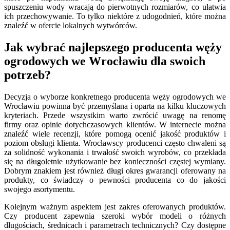
spuszczeniu wody wracają do pierwotnych rozmiarów, co ułatwia
ich przechowywanie. To tylko niektóre z udogodnień, które można
znaleźć w ofercie lokalnych wytwórców.
Jak wybrać najlepszego producenta węży
ogrodowych we Wrocławiu dla swoich
potrzeb?
Decyzja o wyborze konkretnego producenta węży ogrodowych we
Wrocławiu powinna być przemyślana i oparta na kilku kluczowych
kryteriach. Przede wszystkim warto zwrócić uwagę na renomę
firmy oraz opinie dotychczasowych klientów. W internecie można
znaleźć wiele recenzji, które pomogą ocenić jakość produktów i
poziom obsługi klienta. Wrocławscy producenci często chwaleni są
za solidność wykonania i trwałość swoich wyrobów, co przekłada
się na długoletnie użytkowanie bez konieczności częstej wymiany.
Dobrym znakiem jest również długi okres gwarancji oferowany na
produkty, co świadczy o pewności producenta co do jakości
swojego asortymentu.
Kolejnym ważnym aspektem jest zakres oferowanych produktów.
Czy producent zapewnia szeroki wybór modeli o różnych
długościach, średnicach i parametrach technicznych? Czy dostępne