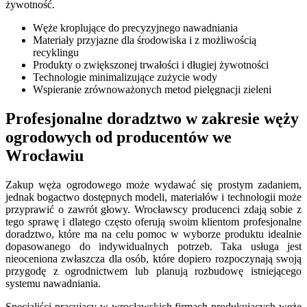
żywotność.
Węże kroplujące do precyzyjnego nawadniania
Materiały przyjazne dla środowiska i z możliwością
recyklingu
Produkty o zwiększonej trwałości i długiej żywotności
Technologie minimalizujące zużycie wody
Wspieranie zrównoważonych metod pielęgnacji zieleni
Profesjonalne doradztwo w zakresie węży
ogrodowych od producentów we
Wrocławiu
Zakup węża ogrodowego może wydawać się prostym zadaniem,
jednak bogactwo dostępnych modeli, materiałów i technologii może
przyprawić o zawrót głowy. Wrocławscy producenci zdają sobie z
tego sprawę i dlatego często oferują swoim klientom profesjonalne
doradztwo, które ma na celu pomoc w wyborze produktu idealnie
dopasowanego do indywidualnych potrzeb. Taka usługa jest
nieoceniona zwłaszcza dla osób, które dopiero rozpoczynają swoją
przygodę z ogrodnictwem lub planują rozbudowę istniejącego
systemu nawadniania.
Specjaliści pracujący w wrocławskich firmach produkujących węże