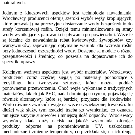
naturalnych.
Jednym z kluczowych aspektów jest technologia nawadniania.
Wrocławscy producenci oferują szeroki wybór węży kroplujących,
które pozwalają na precyzyjne dostarczanie wody bezpośrednio do
strefy korzeniowej roślin. Dzięki temu minimalizowane są straty
wody wynikające z parowania i spływania po powierzchni. Węże te
są idealne do nawadniania rabat kwiatowych, żywopłotów czy
warzywników, zapewniając optymalne warunki dla wzrostu roślin
przy jednoczesnej oszczędności wody. Dostępne są modele o różnej
przepustowości i średnicy, co pozwala na dopasowanie ich do
specyfiki uprawy.
Kolejnym ważnym aspektem jest wybór materiałów. Wrocławscy
producenci coraz częściej sięgają po materiały pochodzące z
recyklingu lub tworzywa sztuczne, które można poddać
ponownemu przetworzeniu. Choć węże wykonane z tradycyjnych
materiałów, takich jak PVC, nadal dominują na rynku, pojawiają się
również alternatywy, które są bardziej przyjazne dla środowiska.
Warto również zwrócić uwagę na węże o zwiększonej trwałości. Im
dłużej wąż służy, tym rzadziej trzeba go wymieniać, co oznacza
mniejsze zużycie surowców i mniejszą ilość odpadów. Wrocławscy
wytwórcy kładą duży nacisk na jakość wykonania, oferując
produkty odporne na promieniowanie UV, uszkodzenia
mechaniczne i zmienne temperatury, co przekłada się na ich długą