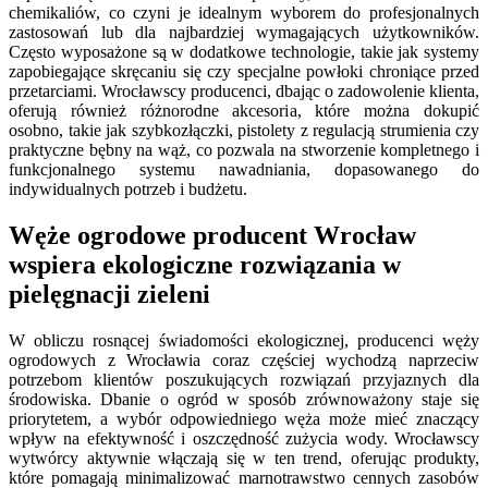
chemikaliów, co czyni je idealnym wyborem do profesjonalnych
zastosowań lub dla najbardziej wymagających użytkowników.
Często wyposażone są w dodatkowe technologie, takie jak systemy
zapobiegające skręcaniu się czy specjalne powłoki chroniące przed
przetarciami. Wrocławscy producenci, dbając o zadowolenie klienta,
oferują również różnorodne akcesoria, które można dokupić
osobno, takie jak szybkozłączki, pistolety z regulacją strumienia czy
praktyczne bębny na wąż, co pozwala na stworzenie kompletnego i
funkcjonalnego systemu nawadniania, dopasowanego do
indywidualnych potrzeb i budżetu.
Węże ogrodowe producent Wrocław
wspiera ekologiczne rozwiązania w
pielęgnacji zieleni
W obliczu rosnącej świadomości ekologicznej, producenci węży
ogrodowych z Wrocławia coraz częściej wychodzą naprzeciw
potrzebom klientów poszukujących rozwiązań przyjaznych dla
środowiska. Dbanie o ogród w sposób zrównoważony staje się
priorytetem, a wybór odpowiedniego węża może mieć znaczący
wpływ na efektywność i oszczędność zużycia wody. Wrocławscy
wytwórcy aktywnie włączają się w ten trend, oferując produkty,
które pomagają minimalizować marnotrawstwo cennych zasobów