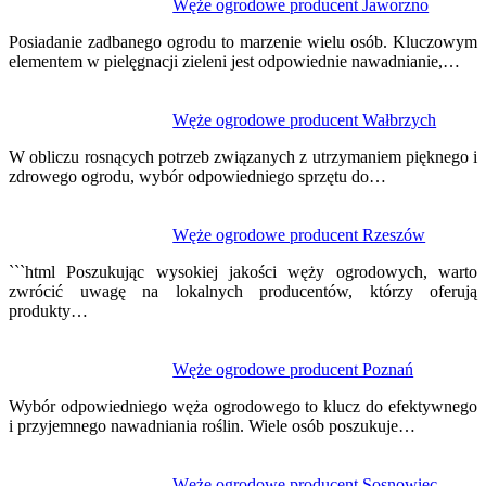
Nawigacja
Węże ogrodowe producent Jaworzno
wpisu
Posiadanie zadbanego ogrodu to marzenie wielu osób. Kluczowym
elementem w pielęgnacji zieleni jest odpowiednie nawadnianie,…
Węże ogrodowe producent Wałbrzych
W obliczu rosnących potrzeb związanych z utrzymaniem pięknego i
zdrowego ogrodu, wybór odpowiedniego sprzętu do…
Węże ogrodowe producent Rzeszów
```html Poszukując wysokiej jakości węży ogrodowych, warto
zwrócić uwagę na lokalnych producentów, którzy oferują
produkty…
Węże ogrodowe producent Poznań
Wybór odpowiedniego węża ogrodowego to klucz do efektywnego
i przyjemnego nawadniania roślin. Wiele osób poszukuje…
Węże ogrodowe producent Sosnowiec