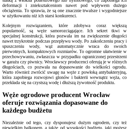
siatką z włókna poliestrowego lub nylonowego, co zapobiega ich
deformacji i zniekształceniom nawet pod wpływem dużego
obciążenia. To sprawia, że są one znacznie trwalsze i wygodniejsze
w użytkowaniu niż ich starsi konkurenci.
Kolejnym rozwiązaniem, które zdobywa coraz większą
popularność, są węże samorozciągające. Ich sekret tkwi w
specjalnej konstrukcji, która pozwala im na zwiększenie długości
nawet trzykrotnie podczas przepływu wody. Po zakończeniu pracy i
spuszczeniu wody, wąż automatycznie wraca do swoich
pierwotnych, kompaktowych rozmiarów. To ogromne ułatwienie w
przechowywaniu, zwłaszcza w przypadku ograniczonej przestrzeni
w garażu czy piwnicy. Wrocławscy producenci oferują je w różnych
długościach, co pozwala na dopasowanie do wielkości ogrodu.
Warto również zwrócić uwagę na węże z powłoką antybakteryjną,
która zapobiega rozwojowi glonów i bakterii wewnątrz węża, co
przekłada się na czystszą wodę i dłuższą żywotność produktu.
Węże ogrodowe producent Wrocław
oferuje rozwiązania dopasowane do
każdego budżetu
Niezależnie od tego, czy dysponujesz dużym ogrodem, czy też
niewielkim balkonem, a także od wysokości budżetu, jaki możesz