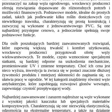
przeznaczyć na zakup węża ogrodowego, wrocławscy producenci
oferują rozwiązania dopasowane do różnorodnych potrzeb i
możliwości finansowych. Podstawowe modele, idealne do prostych
zadań, takich jak podlewanie kilku roślin doniczkowych czy
niewielkiego trawnika, charakteryzują się prostą konstrukcją i
zazwyczaj są wykonane z jednowarstwowego PVC. Są one
najbardziej przystępne cenowo, a jednocześnie spełniają swoje
podstawowe funkcje.
Dla osób poszukujących bardziej zaawansowanych rozwiązań,
które zapewnią większą trwałość i komfort użytkowania,
wrocławscy producenci przygotowali ofertę węży
wielowarstwowych. Te modele, często wzmocnione specjalnymi
siatkami, są bardziej odporne na uszkodzenia mechaniczne,
promieniowanie UV i zmienne temperatury. Choć ich cena jest
nieco wyższa, inwestycja ta zwraca się w postaci znacznie dłuższej
żywotności produktu i mniejszej skłonności do zaginania się, co
ułatwia pracę w ogrodzie. W tej kategorii znajdziemy również węże
antybakteryjne, które zapobiegają rozwojowi glonów wewnątrz,
zapewniając czystość przepływającej wody.
Najbardziej zaawansowane i zarazem najdroższe są węże wykonane
z wysokiej jakości kauczuku lub specjalnych materiałów
kompozytowych. Charakteryzują się one niezwykłą elastycznością,
odpornością na ekstremalne temperatury, a także na działanie