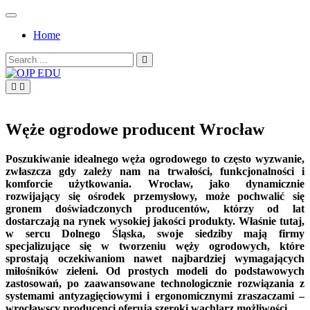
Skip
to
Home
content
Search
for:
OJP EDU
Węże ogrodowe producent Wrocław
Poszukiwanie idealnego węża ogrodowego to często wyzwanie,
zwłaszcza gdy zależy nam na trwałości, funkcjonalności i
komforcie użytkowania. Wrocław, jako dynamicznie
rozwijający się ośrodek przemysłowy, może pochwalić się
gronem doświadczonych producentów, którzy od lat
dostarczają na rynek wysokiej jakości produkty. Właśnie tutaj,
w sercu Dolnego Śląska, swoje siedziby mają firmy
specjalizujące się w tworzeniu węży ogrodowych, które
sprostają oczekiwaniom nawet najbardziej wymagających
miłośników zieleni. Od prostych modeli do podstawowych
zastosowań, po zaawansowane technologicznie rozwiązania z
systemami antyzagięciowymi i ergonomicznymi zraszaczami –
wrocławscy producenci oferują szeroki wachlarz możliwości.