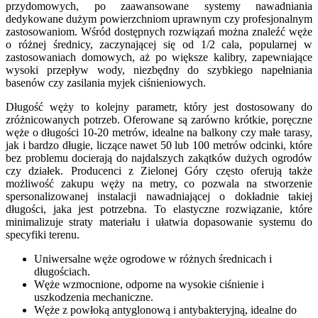
przydomowych, po zaawansowane systemy nawadniania
dedykowane dużym powierzchniom uprawnym czy profesjonalnym
zastosowaniom. Wśród dostępnych rozwiązań można znaleźć węże
o różnej średnicy, zaczynającej się od 1/2 cala, popularnej w
zastosowaniach domowych, aż po większe kalibry, zapewniające
wysoki przepływ wody, niezbędny do szybkiego napełniania
basenów czy zasilania myjek ciśnieniowych.
Długość węży to kolejny parametr, który jest dostosowany do
zróżnicowanych potrzeb. Oferowane są zarówno krótkie, poręczne
węże o długości 10-20 metrów, idealne na balkony czy małe tarasy,
jak i bardzo długie, liczące nawet 50 lub 100 metrów odcinki, które
bez problemu docierają do najdalszych zakątków dużych ogrodów
czy działek. Producenci z Zielonej Góry często oferują także
możliwość zakupu węży na metry, co pozwala na stworzenie
spersonalizowanej instalacji nawadniającej o dokładnie takiej
długości, jaka jest potrzebna. To elastyczne rozwiązanie, które
minimalizuje straty materiału i ułatwia dopasowanie systemu do
specyfiki terenu.
Uniwersalne węże ogrodowe w różnych średnicach i
długościach.
Węże wzmocnione, odporne na wysokie ciśnienie i
uszkodzenia mechaniczne.
Węże z powłoką antyglonową i antybakteryjną, idealne do