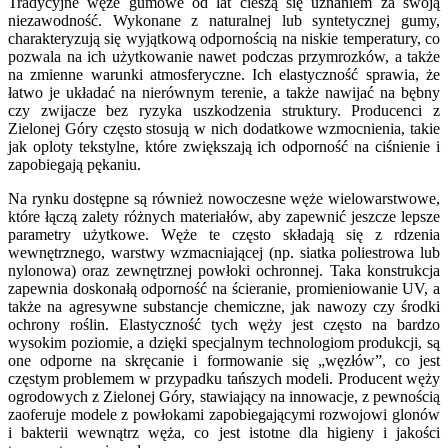
Tradycyjne węże gumowe od lat cieszą się uznaniem za swoją
niezawodność. Wykonane z naturalnej lub syntetycznej gumy,
charakteryzują się wyjątkową odpornością na niskie temperatury, co
pozwala na ich użytkowanie nawet podczas przymrozków, a także
na zmienne warunki atmosferyczne. Ich elastyczność sprawia, że
łatwo je układać na nierównym terenie, a także nawijać na bębny
czy zwijacze bez ryzyka uszkodzenia struktury. Producenci z
Zielonej Góry często stosują w nich dodatkowe wzmocnienia, takie
jak oploty tekstylne, które zwiększają ich odporność na ciśnienie i
zapobiegają pękaniu.
Na rynku dostępne są również nowoczesne węże wielowarstwowe,
które łączą zalety różnych materiałów, aby zapewnić jeszcze lepsze
parametry użytkowe. Węże te często składają się z rdzenia
wewnętrznego, warstwy wzmacniającej (np. siatka poliestrowa lub
nylonowa) oraz zewnętrznej powłoki ochronnej. Taka konstrukcja
zapewnia doskonałą odporność na ścieranie, promieniowanie UV, a
także na agresywne substancje chemiczne, jak nawozy czy środki
ochrony roślin. Elastyczność tych węży jest często na bardzo
wysokim poziomie, a dzięki specjalnym technologiom produkcji, są
one odporne na skręcanie i formowanie się „węzłów”, co jest
częstym problemem w przypadku tańszych modeli. Producent węży
ogrodowych z Zielonej Góry, stawiający na innowacje, z pewnością
zaoferuje modele z powłokami zapobiegającymi rozwojowi glonów
i bakterii wewnątrz węża, co jest istotne dla higieny i jakości