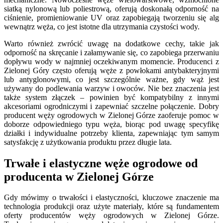
siatką nylonową lub poliestrową, oferują doskonałą odporność na
ciśnienie, promieniowanie UV oraz zapobiegają tworzeniu się alg
wewnątrz węża, co jest istotne dla utrzymania czystości wody.
Warto również zwrócić uwagę na dodatkowe cechy, takie jak
odporność na skręcanie i załamywanie się, co zapobiega przerwaniu
dopływu wody w najmniej oczekiwanym momencie. Producenci z
Zielonej Góry często oferują węże z powłokami antybakteryjnymi
lub antyglonowymi, co jest szczególnie ważne, gdy wąż jest
używany do podlewania warzyw i owoców. Nie bez znaczenia jest
także system złączek – powinien być kompatybilny z innymi
akcesoriami ogrodniczymi i zapewniać szczelne połączenie. Dobry
producent węży ogrodowych w Zielonej Górze zaoferuje pomoc w
doborze odpowiedniego typu węża, biorąc pod uwagę specyfikę
działki i indywidualne potrzeby klienta, zapewniając tym samym
satysfakcję z użytkowania produktu przez długie lata.
Trwałe i elastyczne węże ogrodowe od
producenta w Zielonej Górze
Gdy mówimy o trwałości i elastyczności, kluczowe znaczenie ma
technologia produkcji oraz użyte materiały, które są fundamentem
oferty producentów węży ogrodowych w Zielonej Górze.