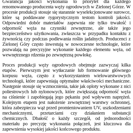
Gwarancja jakości wykonania to priorytet dla każdego
renomowanego producenta węży ogrodowych w Zielonej Górze. W
procesie produkcji stosuje się starannie wyselekcjonowane surowce,
które są poddawane rygorystycznym testom kontroli jakości.
Odpowiedni dobór materiałów zapewnia nie tylko trwałość i
odporność węża na czynniki zewnętrzne, ale także jego
bezpieczeństwo użytkowania, zwłaszcza w przypadku kontaktu z
żywnością czy podczas podlewania roślin jadalnych. Producenci z
Zielonej Góry często inwestują w nowoczesne technologie, które
pozwalają na precyzyjne wykonanie każdego elementu węża, od
wewnętrznego rdzenia po zewnętrzną powłokę.
Proces produkcji węży ogrodowych obejmuje zazwyczaj kilka
etapów. Pierwszym jest wytłaczanie lub formowanie głównego
korpusu węża, często z wykorzystaniem wielowarstwowych
technologii, które zapewniają optymalne właściwości mechaniczne.
Następnie stosuje się wzmocnienia, takie jak oploty wykonane z nici
poliestrowych lub nylonowych, które zwiększają odporność węża
na ciśnienie i zapobiegają jego pękaniu pod wpływem naprężeń.
Kolejnym etapem jest nałożenie zewnętrznej warstwy ochronnej,
która zabezpiecza wąż przed promieniowaniem UV, uszkodzeniami
mechanicznymi, przetarciami czy działaniem substancji
chemicznych. Dbałość o każdy szczegół, od jednorodności
materiału po precyzję wykonania połączeń, jest kluczowa dla
zapewnienia wysokiej jakości końcowego produktu.