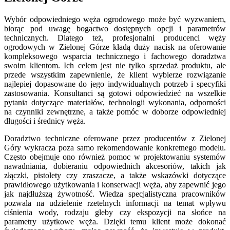
Wybór odpowiedniego węża ogrodowego może być wyzwaniem,
biorąc pod uwagę bogactwo dostępnych opcji i parametrów
technicznych. Dlatego też, profesjonalni producenci węży
ogrodowych w Zielonej Górze kładą duży nacisk na oferowanie
kompleksowego wsparcia technicznego i fachowego doradztwa
swoim klientom. Ich celem jest nie tylko sprzedaż produktu, ale
przede wszystkim zapewnienie, że klient wybierze rozwiązanie
najlepiej dopasowane do jego indywidualnych potrzeb i specyfiki
zastosowania. Konsultanci są gotowi odpowiedzieć na wszelkie
pytania dotyczące materiałów, technologii wykonania, odporności
na czynniki zewnętrzne, a także pomóc w doborze odpowiedniej
długości i średnicy węża.
Doradztwo techniczne oferowane przez producentów z Zielonej
Góry wykracza poza samo rekomendowanie konkretnego modelu.
Często obejmuje ono również pomoc w projektowaniu systemów
nawadniania, dobieraniu odpowiednich akcesoriów, takich jak
złączki, pistolety czy zraszacze, a także wskazówki dotyczące
prawidłowego użytkowania i konserwacji węża, aby zapewnić jego
jak najdłuższą żywotność. Wiedza specjalistyczna pracowników
pozwala na udzielenie rzetelnych informacji na temat wpływu
ciśnienia wody, rodzaju gleby czy ekspozycji na słońce na
parametry użytkowe węża. Dzięki temu klient może dokonać