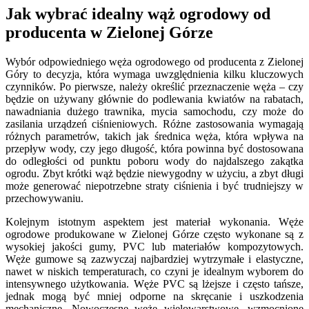
Jak wybrać idealny wąż ogrodowy od
producenta w Zielonej Górze
Wybór odpowiedniego węża ogrodowego od producenta z Zielonej
Góry to decyzja, która wymaga uwzględnienia kilku kluczowych
czynników. Po pierwsze, należy określić przeznaczenie węża – czy
będzie on używany głównie do podlewania kwiatów na rabatach,
nawadniania dużego trawnika, mycia samochodu, czy może do
zasilania urządzeń ciśnieniowych. Różne zastosowania wymagają
różnych parametrów, takich jak średnica węża, która wpływa na
przepływ wody, czy jego długość, która powinna być dostosowana
do odległości od punktu poboru wody do najdalszego zakątka
ogrodu. Zbyt krótki wąż będzie niewygodny w użyciu, a zbyt długi
może generować niepotrzebne straty ciśnienia i być trudniejszy w
przechowywaniu.
Kolejnym istotnym aspektem jest materiał wykonania. Węże
ogrodowe produkowane w Zielonej Górze często wykonane są z
wysokiej jakości gumy, PVC lub materiałów kompozytowych.
Węże gumowe są zazwyczaj najbardziej wytrzymałe i elastyczne,
nawet w niskich temperaturach, co czyni je idealnym wyborem do
intensywnego użytkowania. Węże PVC są lżejsze i często tańsze,
jednak mogą być mniej odporne na skręcanie i uszkodzenia
mechaniczne. Nowoczesne węże wielowarstwowe, wzmocnione