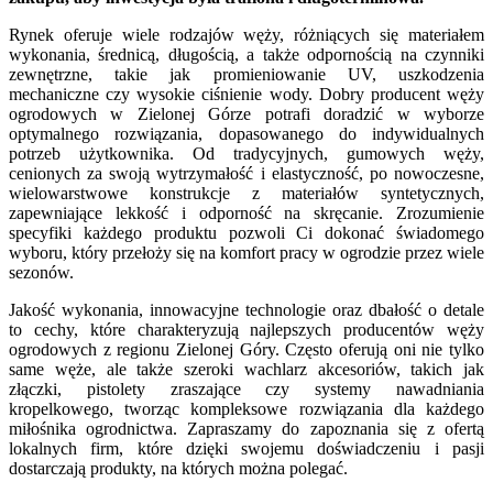
Rynek oferuje wiele rodzajów węży, różniących się materiałem
wykonania, średnicą, długością, a także odpornością na czynniki
zewnętrzne, takie jak promieniowanie UV, uszkodzenia
mechaniczne czy wysokie ciśnienie wody. Dobry producent węży
ogrodowych w Zielonej Górze potrafi doradzić w wyborze
optymalnego rozwiązania, dopasowanego do indywidualnych
potrzeb użytkownika. Od tradycyjnych, gumowych węży,
cenionych za swoją wytrzymałość i elastyczność, po nowoczesne,
wielowarstwowe konstrukcje z materiałów syntetycznych,
zapewniające lekkość i odporność na skręcanie. Zrozumienie
specyfiki każdego produktu pozwoli Ci dokonać świadomego
wyboru, który przełoży się na komfort pracy w ogrodzie przez wiele
sezonów.
Jakość wykonania, innowacyjne technologie oraz dbałość o detale
to cechy, które charakteryzują najlepszych producentów węży
ogrodowych z regionu Zielonej Góry. Często oferują oni nie tylko
same węże, ale także szeroki wachlarz akcesoriów, takich jak
złączki, pistolety zraszające czy systemy nawadniania
kropelkowego, tworząc kompleksowe rozwiązania dla każdego
miłośnika ogrodnictwa. Zapraszamy do zapoznania się z ofertą
lokalnych firm, które dzięki swojemu doświadczeniu i pasji
dostarczają produkty, na których można polegać.