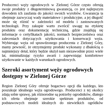
Producenci węży ogrodowych w Zielonej Górze często oferują
swoje produkty z długoterminową gwarancją, co jest najlepszym
dowodem ich zaufania do jakości swoich wyrobów. Gwarancja ta
obejmuje zazwyczaj wady materiałowe i produkcyjne, a jej długość
może się różnić w zależności od modelu i zastosowanych
technologii. Przy zakupie warto zwrócić uwagę na etykietę
produktu oraz dokumentację techniczną, gdzie znajdują się
informacje o certyfikatach jakości, normach bezpieczeństwa oraz
zaleceniach dotyczących użytkowania i konserwacji węża.
Wybierając węża od sprawdzonego producenta z Zielonej Góry,
mamy pewność, że otrzymujemy produkt wykonany z dbałością o
najmniejszy detal, który będzie służył nam niezawodnie przez wiele
lat, minimalizując ryzyko awarii i zapewniając komfortowe
użytkowanie w każdych warunkach ogrodowych.
Szeroki asortyment węży ogrodowych
dostępny w Zielonej Górze
Region Zielonej Góry oferuje bogactwo opcji dla każdego, kto
poszukuje idealnego węża ogrodowego. Producenci z tej okolicy
zdają sobie sprawę, jak różnorodne są potrzeby ogrodników, dlatego
ich oferta obejmuje szerokie spektrum produktów, od
podstawowych modeli idealnych do niewielkich ogródków