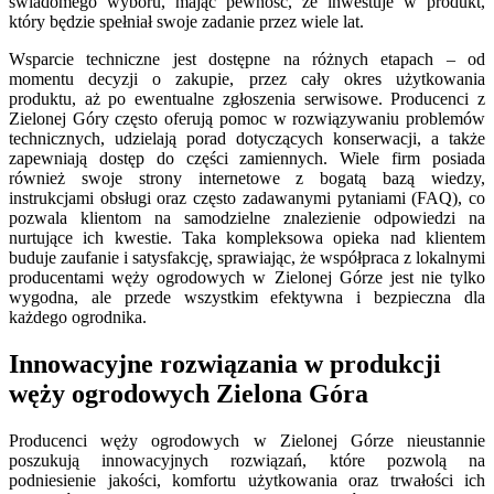
świadomego wyboru, mając pewność, że inwestuje w produkt,
który będzie spełniał swoje zadanie przez wiele lat.
Wsparcie techniczne jest dostępne na różnych etapach – od
momentu decyzji o zakupie, przez cały okres użytkowania
produktu, aż po ewentualne zgłoszenia serwisowe. Producenci z
Zielonej Góry często oferują pomoc w rozwiązywaniu problemów
technicznych, udzielają porad dotyczących konserwacji, a także
zapewniają dostęp do części zamiennych. Wiele firm posiada
również swoje strony internetowe z bogatą bazą wiedzy,
instrukcjami obsługi oraz często zadawanymi pytaniami (FAQ), co
pozwala klientom na samodzielne znalezienie odpowiedzi na
nurtujące ich kwestie. Taka kompleksowa opieka nad klientem
buduje zaufanie i satysfakcję, sprawiając, że współpraca z lokalnymi
producentami węży ogrodowych w Zielonej Górze jest nie tylko
wygodna, ale przede wszystkim efektywna i bezpieczna dla
każdego ogrodnika.
Innowacyjne rozwiązania w produkcji
węży ogrodowych Zielona Góra
Producenci węży ogrodowych w Zielonej Górze nieustannie
poszukują innowacyjnych rozwiązań, które pozwolą na
podniesienie jakości, komfortu użytkowania oraz trwałości ich