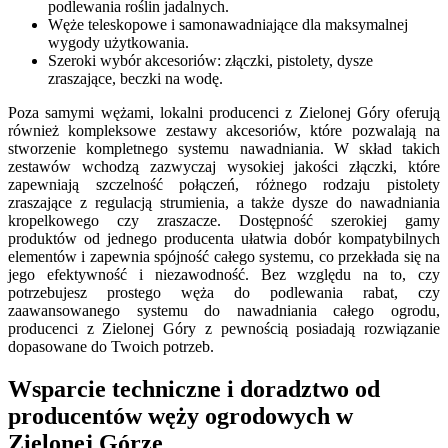
podlewania roślin jadalnych.
Węże teleskopowe i samonawadniające dla maksymalnej
wygody użytkowania.
Szeroki wybór akcesoriów: złączki, pistolety, dysze
zraszające, beczki na wodę.
Poza samymi wężami, lokalni producenci z Zielonej Góry oferują
również kompleksowe zestawy akcesoriów, które pozwalają na
stworzenie kompletnego systemu nawadniania. W skład takich
zestawów wchodzą zazwyczaj wysokiej jakości złączki, które
zapewniają szczelność połączeń, różnego rodzaju pistolety
zraszające z regulacją strumienia, a także dysze do nawadniania
kropelkowego czy zraszacze. Dostępność szerokiej gamy
produktów od jednego producenta ułatwia dobór kompatybilnych
elementów i zapewnia spójność całego systemu, co przekłada się na
jego efektywność i niezawodność. Bez względu na to, czy
potrzebujesz prostego węża do podlewania rabat, czy
zaawansowanego systemu do nawadniania całego ogrodu,
producenci z Zielonej Góry z pewnością posiadają rozwiązanie
dopasowane do Twoich potrzeb.
Wsparcie techniczne i doradztwo od
producentów węży ogrodowych w
Zielonej Górze