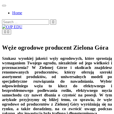
Skip
to
Home
content
Search
for:
OJP EDU
Węże ogrodowe producent Zielona Góra
Szukasz wysokiej jakości węży ogrodowych, które sprostają
wymaganiom Twojego ogrodu, niezależnie od jego wielkości i
przeznaczenia? W Zielonej Górze i okolicach znajdziesz
renomowanych producentów, którzy oferują szeroki
asortyment produktów, od uniwersalnych modeli po
specjalistyczne rozwiązania do nawadniania. Wybór
odpowiedniego węża to klucz do efektywnego i
bezproblemowego podlewania roślin, efektywnego mycia
samochodu czy nawet dbania o czystość na posesji. W tym
artykule przyjrzymy się bliżej temu, co sprawia, że węże
ogrodowe od producentów z Zielonej Góry wyróżniają się na
rynku, a także doradzimy, na co zwrócić uwagę podczas
zakupu, aby inwestycja była trafiona i długoterminowa.