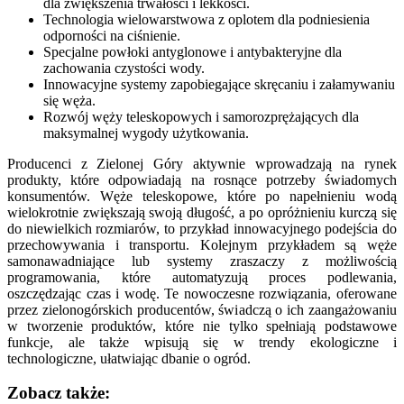
dla zwiększenia trwałości i lekkości.
Technologia wielowarstwowa z oplotem dla podniesienia
odporności na ciśnienie.
Specjalne powłoki antyglonowe i antybakteryjne dla
zachowania czystości wody.
Innowacyjne systemy zapobiegające skręcaniu i załamywaniu
się węża.
Rozwój węży teleskopowych i samorozprężających dla
maksymalnej wygody użytkowania.
Producenci z Zielonej Góry aktywnie wprowadzają na rynek
produkty, które odpowiadają na rosnące potrzeby świadomych
konsumentów. Węże teleskopowe, które po napełnieniu wodą
wielokrotnie zwiększają swoją długość, a po opróżnieniu kurczą się
do niewielkich rozmiarów, to przykład innowacyjnego podejścia do
przechowywania i transportu. Kolejnym przykładem są węże
samonawadniające lub systemy zraszaczy z możliwością
programowania, które automatyzują proces podlewania,
oszczędzając czas i wodę. Te nowoczesne rozwiązania, oferowane
przez zielonogórskich producentów, świadczą o ich zaangażowaniu
w tworzenie produktów, które nie tylko spełniają podstawowe
funkcje, ale także wpisują się w trendy ekologiczne i
technologiczne, ułatwiając dbanie o ogród.
Zobacz także: