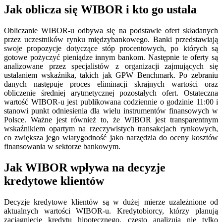
Jak oblicza się WIBOR i kto go ustala
Obliczanie WIBOR-u odbywa się na podstawie ofert składanych
przez uczestników rynku międzybankowego. Banki przedstawiają
swoje propozycje dotyczące stóp procentowych, po których są
gotowe pożyczyć pieniądze innym bankom. Następnie te oferty są
analizowane przez specjalistów z organizacji zajmujących się
ustalaniem wskaźnika, takich jak GPW Benchmark. Po zebraniu
danych następuje proces eliminacji skrajnych wartości oraz
obliczenie średniej arytmetycznej pozostałych ofert. Ostateczna
wartość WIBOR-u jest publikowana codziennie o godzinie 11:00 i
stanowi punkt odniesienia dla wielu instrumentów finansowych w
Polsce. Ważne jest również to, że WIBOR jest transparentnym
wskaźnikiem opartym na rzeczywistych transakcjach rynkowych,
co zwiększa jego wiarygodność jako narzędzia do oceny kosztów
finansowania w sektorze bankowym.
Jak WIBOR wpływa na decyzje
kredytowe klientów
Decyzje kredytowe klientów są w dużej mierze uzależnione od
aktualnych wartości WIBOR-u. Kredytobiorcy, którzy planują
zaciągnięcie kredytu hipotecznego, często analizują nie tylko