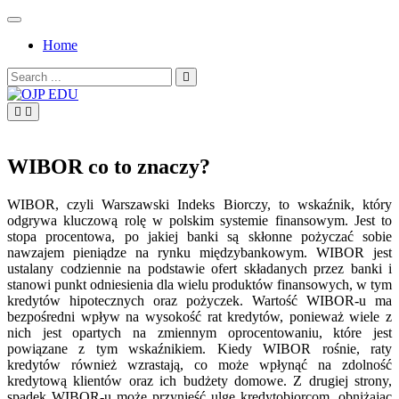
Skip
to
Home
content
Search
for:
OJP EDU
WIBOR co to znaczy?
WIBOR, czyli Warszawski Indeks Biorczy, to wskaźnik, który
odgrywa kluczową rolę w polskim systemie finansowym. Jest to
stopa procentowa, po jakiej banki są skłonne pożyczać sobie
nawzajem pieniądze na rynku międzybankowym. WIBOR jest
ustalany codziennie na podstawie ofert składanych przez banki i
stanowi punkt odniesienia dla wielu produktów finansowych, w tym
kredytów hipotecznych oraz pożyczek. Wartość WIBOR-u ma
bezpośredni wpływ na wysokość rat kredytów, ponieważ wiele z
nich jest opartych na zmiennym oprocentowaniu, które jest
powiązane z tym wskaźnikiem. Kiedy WIBOR rośnie, raty
kredytów również wzrastają, co może wpłynąć na zdolność
kredytową klientów oraz ich budżety domowe. Z drugiej strony,
spadek WIBOR-u może przynieść ulgę kredytobiorcom, obniżając