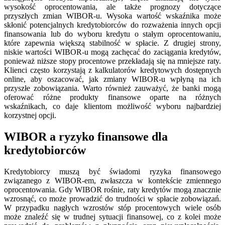
wysokość oprocentowania, ale także prognozy dotyczące
przyszłych zmian WIBOR-u. Wysoka wartość wskaźnika może
skłonić potencjalnych kredytobiorców do rozważenia innych opcji
finansowania lub do wyboru kredytu o stałym oprocentowaniu,
które zapewnia większą stabilność w spłacie. Z drugiej strony,
niskie wartości WIBOR-u mogą zachęcać do zaciągania kredytów,
ponieważ niższe stopy procentowe przekładają się na mniejsze raty.
Klienci często korzystają z kalkulatorów kredytowych dostępnych
online, aby oszacować, jak zmiany WIBOR-u wpłyną na ich
przyszłe zobowiązania. Warto również zauważyć, że banki mogą
oferować różne produkty finansowe oparte na różnych
wskaźnikach, co daje klientom możliwość wyboru najbardziej
korzystnej opcji.
WIBOR a ryzyko finansowe dla
kredytobiorców
Kredytobiorcy muszą być świadomi ryzyka finansowego
związanego z WIBOR-em, zwłaszcza w kontekście zmiennego
oprocentowania. Gdy WIBOR rośnie, raty kredytów mogą znacznie
wzrosnąć, co może prowadzić do trudności w spłacie zobowiązań.
W przypadku nagłych wzrostów stóp procentowych wiele osób
może znaleźć się w trudnej sytuacji finansowej, co z kolei może