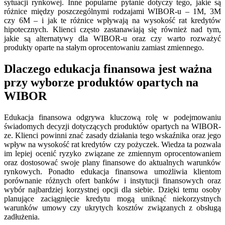
sytuacji rynkowej. Inne popularne pytanie dotyczy tego, jakie są
różnice między poszczególnymi rodzajami WIBOR-u – 1M, 3M
czy 6M – i jak te różnice wpływają na wysokość rat kredytów
hipotecznych. Klienci często zastanawiają się również nad tym,
jakie są alternatywy dla WIBOR-u oraz czy warto rozważyć
produkty oparte na stałym oprocentowaniu zamiast zmiennego.
Dlaczego edukacja finansowa jest ważna
przy wyborze produktów opartych na
WIBOR
Edukacja finansowa odgrywa kluczową rolę w podejmowaniu
świadomych decyzji dotyczących produktów opartych na WIBOR-
ze. Klienci powinni znać zasady działania tego wskaźnika oraz jego
wpływ na wysokość rat kredytów czy pożyczek. Wiedza ta pozwala
im lepiej ocenić ryzyko związane ze zmiennym oprocentowaniem
oraz dostosować swoje plany finansowe do aktualnych warunków
rynkowych. Ponadto edukacja finansowa umożliwia klientom
porównanie różnych ofert banków i instytucji finansowych oraz
wybór najbardziej korzystnej opcji dla siebie. Dzięki temu osoby
planujące zaciągnięcie kredytu mogą uniknąć niekorzystnych
warunków umowy czy ukrytych kosztów związanych z obsługą
zadłużenia.