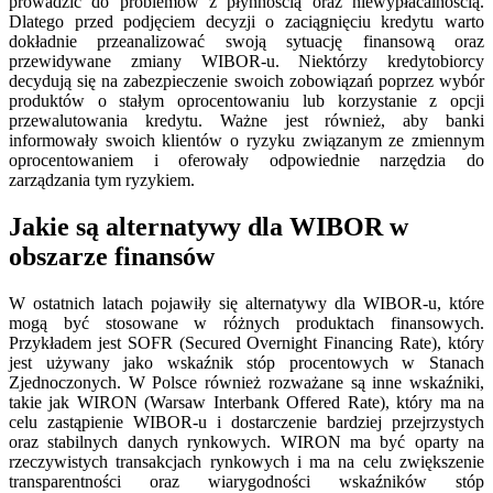
prowadzić do problemów z płynnością oraz niewypłacalnością.
Dlatego przed podjęciem decyzji o zaciągnięciu kredytu warto
dokładnie przeanalizować swoją sytuację finansową oraz
przewidywane zmiany WIBOR-u. Niektórzy kredytobiorcy
decydują się na zabezpieczenie swoich zobowiązań poprzez wybór
produktów o stałym oprocentowaniu lub korzystanie z opcji
przewalutowania kredytu. Ważne jest również, aby banki
informowały swoich klientów o ryzyku związanym ze zmiennym
oprocentowaniem i oferowały odpowiednie narzędzia do
zarządzania tym ryzykiem.
Jakie są alternatywy dla WIBOR w
obszarze finansów
W ostatnich latach pojawiły się alternatywy dla WIBOR-u, które
mogą być stosowane w różnych produktach finansowych.
Przykładem jest SOFR (Secured Overnight Financing Rate), który
jest używany jako wskaźnik stóp procentowych w Stanach
Zjednoczonych. W Polsce również rozważane są inne wskaźniki,
takie jak WIRON (Warsaw Interbank Offered Rate), który ma na
celu zastąpienie WIBOR-u i dostarczenie bardziej przejrzystych
oraz stabilnych danych rynkowych. WIRON ma być oparty na
rzeczywistych transakcjach rynkowych i ma na celu zwiększenie
transparentności oraz wiarygodności wskaźników stóp