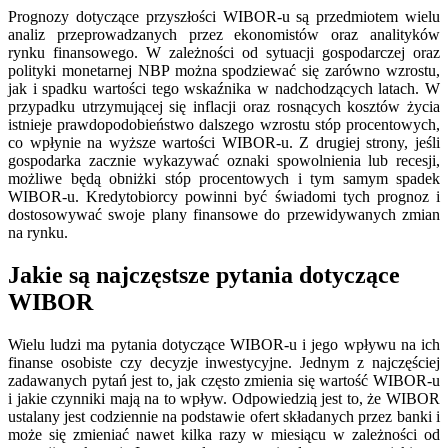
Prognozy dotyczące przyszłości WIBOR-u są przedmiotem wielu
analiz przeprowadzanych przez ekonomistów oraz analityków
rynku finansowego. W zależności od sytuacji gospodarczej oraz
polityki monetarnej NBP można spodziewać się zarówno wzrostu,
jak i spadku wartości tego wskaźnika w nadchodzących latach. W
przypadku utrzymującej się inflacji oraz rosnących kosztów życia
istnieje prawdopodobieństwo dalszego wzrostu stóp procentowych,
co wpłynie na wyższe wartości WIBOR-u. Z drugiej strony, jeśli
gospodarka zacznie wykazywać oznaki spowolnienia lub recesji,
możliwe będą obniżki stóp procentowych i tym samym spadek
WIBOR-u. Kredytobiorcy powinni być świadomi tych prognoz i
dostosowywać swoje plany finansowe do przewidywanych zmian
na rynku.
Jakie są najczęstsze pytania dotyczące
WIBOR
Wielu ludzi ma pytania dotyczące WIBOR-u i jego wpływu na ich
finanse osobiste czy decyzje inwestycyjne. Jednym z najczęściej
zadawanych pytań jest to, jak często zmienia się wartość WIBOR-u
i jakie czynniki mają na to wpływ. Odpowiedzią jest to, że WIBOR
ustalany jest codziennie na podstawie ofert składanych przez banki i
może się zmieniać nawet kilka razy w miesiącu w zależności od