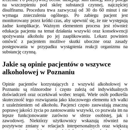
na wszczepieniu pod skórę substancji czynnej, najczęściej
disulfiramu. Procedura trwa zazwyczaj od 30 do 60 minut i nie
wymaga znieczulenia ogólnego. Po zabiegu pacjent jest
monitorowany przez krótki czas, aby upewnić się, że nie występują
żadne komplikacje. Ważnym elementem procesu jest również
edukacja pacjenta na temat działania wszywki oraz konsekwencji
spożywania alkoholu po jej zaaplikowaniu. Lekarz powinien
omówić z pacjentem możliwe skutki uboczne oraz zasady
postępowania w przypadku wystąpienia reakcji organizmu na
substancję czynną.
Jakie są opinie pacjentów o wszywce
alkoholowej w Poznaniu
Opinie pacjentów korzystających z wszywki alkoholowej w
Poznaniu są różnorodne i często zależą od indywidualnych
doświadczeń oraz oczekiwań wobec terapii. Wiele osób podkreśla
skuteczność tego rozwiązania jako kluczowego elementu ich walki
z uzależnieniem od alkoholu. Pacjenci często zauważają znaczną
poprawę jakości życia po zastosowaniu wszywki, co pozwala im na
lepsze funkcjonowanie zarówno w sferze osobistej, jak i
zawodowej. Niektórzy użytkownicy wskazują również na
pozytywne zmiany w relacjach interpersonalnych oraz większą