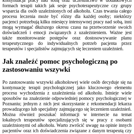
kontynuacja pracy nad sobą oraz uczestnictwo w dodatkowych
formach terapii takich jak sesje psychoterapeutyczne czy grupy
wsparcia dla osób uzależnionych od alkoholu. Czas trwania całego
procesu leczenia może być różny dla każdej osoby; niektórzy
pacjenci potrzebują kilku miesięcy intensywnej pracy nad sobą, inni
mogą wymagać dłuższego okresu czasu na przetworzenie swoich
doświadczeń i emocji związanych z uzależnieniem. Ważne jest
także monitorowanie postępów oraz dostosowywanie planu
terapeutycznego do indywidualnych potrzeb pacjenta przez
terapeutów i specjalistów zajmujących się leczeniem uzależnień.
Jak znaleźć pomoc psychologiczną po
zastosowaniu wszywki
Po zastosowaniu wszywki alkoholowej wiele osób decyduje się na
kontynuację terapii psychologicznej jako kluczowego elementu
procesu wychodzenia z uzależnienia od alkoholu. Istnieje wiele
sposobów na znalezienie odpowiedniej pomocy psychologicznej w
Poznaniu; jednym z nich jest skorzystanie z rekomendacji lekarza
prowadzącego lub specjalisty zajmującego się leczeniem uzależnień.
Można również poszukać informacji w internecie na temat
lokalnych terapeutów specjalizujących się w pracy z osobami
uzależnionymi od alkoholu. Warto zwrócić uwagę na opinie innych
pacjentów oraz ich doświadczenia związane z danym terapeutą czy