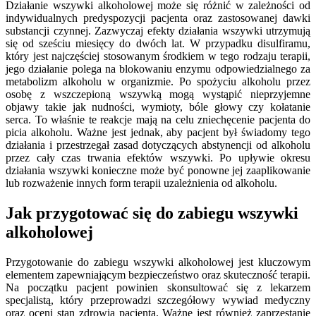
Działanie wszywki alkoholowej może się różnić w zależności od
indywidualnych predyspozycji pacjenta oraz zastosowanej dawki
substancji czynnej. Zazwyczaj efekty działania wszywki utrzymują
się od sześciu miesięcy do dwóch lat. W przypadku disulfiramu,
który jest najczęściej stosowanym środkiem w tego rodzaju terapii,
jego działanie polega na blokowaniu enzymu odpowiedzialnego za
metabolizm alkoholu w organizmie. Po spożyciu alkoholu przez
osobę z wszczepioną wszywką mogą wystąpić nieprzyjemne
objawy takie jak nudności, wymioty, bóle głowy czy kołatanie
serca. To właśnie te reakcje mają na celu zniechęcenie pacjenta do
picia alkoholu. Ważne jest jednak, aby pacjent był świadomy tego
działania i przestrzegał zasad dotyczących abstynencji od alkoholu
przez cały czas trwania efektów wszywki. Po upływie okresu
działania wszywki konieczne może być ponowne jej zaaplikowanie
lub rozważenie innych form terapii uzależnienia od alkoholu.
Jak przygotować się do zabiegu wszywki
alkoholowej
Przygotowanie do zabiegu wszywki alkoholowej jest kluczowym
elementem zapewniającym bezpieczeństwo oraz skuteczność terapii.
Na początku pacjent powinien skonsultować się z lekarzem
specjalistą, który przeprowadzi szczegółowy wywiad medyczny
oraz oceni stan zdrowia pacjenta. Ważne jest również zaprzestanie