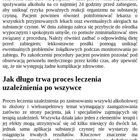
spożywania alkoholu na co najmniej 24 godziny przed zabiegiem,
aby uniknąć ryzyka poważnych reakcji organizmu na substancję
czynną. Pacjent powinien również poinformować lekarza o
wszystkich przyjmowanych lekach oraz ewentualnych alergiach na
substancje czynne. W dniu zabiegu zaleca się przybycie do ośrodka
wypoczętym i spokojnym umyśle, co pomoże zminimalizować stres
związany z procedurą. Należy również zadbać o odpowiednią dietę
przed zabiegiem; lekkostrawne posiłki pomogą uniknąć
ewentualnych problemów żołądkowych podczas monitorowania po
zabiegu. Po zakończeniu procedury pacjent powinien pozostać pod
obserwacją personelu medycznego przez krótki czas, aby upewnić
się, że nie występują żadne komplikacje zdrowotne.
Jak długo trwa proces leczenia
uzależnienia po wszywce
Proces leczenia uzależnienia po zastosowaniu wszywki alkoholowej
to złożony i wieloaspektowy temat wymagający zaangażowania
zarówno ze strony pacjenta, jak i specjalistów zajmujących się
terapią uzależnień. Wszywka działa jako jeden z elementów terapii i
jej efekty mogą utrzymywać się od kilku miesięcy do dwóch lat,
jednak sama aplikacja substancji czynnej nie wystarczy do
osiągnięcia trwałych rezultatów. Kluczowe znaczenie ma