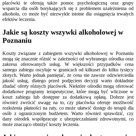
placówki te oferują także pomoc psychologiczną oraz grupy
wsparcia dla osób borykających się z problemem uzależnienia od
alkoholu, co może być niezwykle istotne dla osiągnięcia trwałych
efektów leczenia.
Jakie są koszty wszywki alkoholowej w
Poznaniu
Koszty związane z zabiegiem wszywki alkoholowej w Poznaniu
mogą się znacznie różnić w zależności od wybranego ośrodka oraz
zakresu oferowanych usług. W większości przypadków cena
samego zabiegu oscyluje w granicach od kilkuset do kilku tysięcy
złotych. Warto jednak pamiętać, że cena nie zawsze odzwierciedla
jakość usług, dlatego przed podjęciem decyzji warto dokładnie
zbadać oferty różnych placówek. Niektóre ośrodki mogą oferować
dodatkowe programy terapeutyczne, które mogą być wliczone w
koszt zabiegu lub dostępne za dodatkową opłatą. Dobrze jest
również zwrócić uwagę na to, czy placówka oferuje możliwość
rozłożenia płatności na raty, co może ułatwić dostęp do terapii dla
osób z ograniczonym budżetem. Warto również sprawdzić, czy
dany ośrodek współpracuje z ubezpieczalniami zdrowotnymi, co
może znacząco obniżyć koszty leczenia.