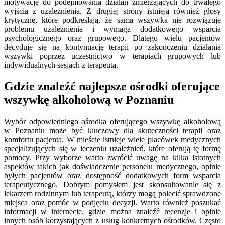
motywację do podejmowania działań zmierzających do trwałego
wyjścia z uzależnienia. Z drugiej strony istnieją również głosy
krytyczne, które podkreślają, że sama wszywka nie rozwiązuje
problemu uzależnienia i wymaga dodatkowego wsparcia
psychologicznego oraz grupowego. Dlatego wielu pacjentów
decyduje się na kontynuację terapii po zakończeniu działania
wszywki poprzez uczestnictwo w terapiach grupowych lub
indywidualnych sesjach z terapeutą.
Gdzie znaleźć najlepsze ośrodki oferujące
wszywkę alkoholową w Poznaniu
Wybór odpowiedniego ośrodka oferującego wszywkę alkoholową
w Poznaniu może być kluczowy dla skuteczności terapii oraz
komfortu pacjenta. W mieście istnieje wiele placówek medycznych
specjalizujących się w leczeniu uzależnień, które oferują tę formę
pomocy. Przy wyborze warto zwrócić uwagę na kilka istotnych
aspektów takich jak doświadczenie personelu medycznego, opinie
byłych pacjentów oraz dostępność dodatkowych form wsparcia
terapeutycznego. Dobrym pomysłem jest skonsultowanie się z
lekarzem rodzinnym lub terapeutą, którzy mogą polecić sprawdzone
miejsca oraz pomóc w podjęciu decyzji. Warto również poszukać
informacji w internecie, gdzie można znaleźć recenzje i opinie
innych osób korzystających z usług konkretnych ośrodków. Często