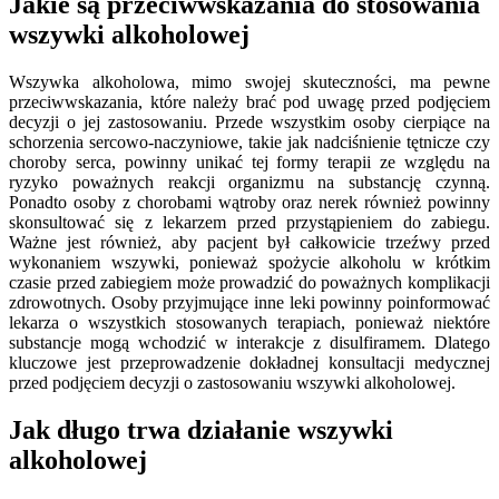
Jakie są przeciwwskazania do stosowania
wszywki alkoholowej
Wszywka alkoholowa, mimo swojej skuteczności, ma pewne
przeciwwskazania, które należy brać pod uwagę przed podjęciem
decyzji o jej zastosowaniu. Przede wszystkim osoby cierpiące na
schorzenia sercowo-naczyniowe, takie jak nadciśnienie tętnicze czy
choroby serca, powinny unikać tej formy terapii ze względu na
ryzyko poważnych reakcji organizmu na substancję czynną.
Ponadto osoby z chorobami wątroby oraz nerek również powinny
skonsultować się z lekarzem przed przystąpieniem do zabiegu.
Ważne jest również, aby pacjent był całkowicie trzeźwy przed
wykonaniem wszywki, ponieważ spożycie alkoholu w krótkim
czasie przed zabiegiem może prowadzić do poważnych komplikacji
zdrowotnych. Osoby przyjmujące inne leki powinny poinformować
lekarza o wszystkich stosowanych terapiach, ponieważ niektóre
substancje mogą wchodzić w interakcje z disulfiramem. Dlatego
kluczowe jest przeprowadzenie dokładnej konsultacji medycznej
przed podjęciem decyzji o zastosowaniu wszywki alkoholowej.
Jak długo trwa działanie wszywki
alkoholowej