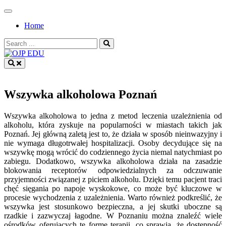
Skip
to
Home
content
Search
for:
OJP EDU
Wszywka alkoholowa Poznań
Wszywka alkoholowa to jedna z metod leczenia uzależnienia od
alkoholu, która zyskuje na popularności w miastach takich jak
Poznań. Jej główną zaletą jest to, że działa w sposób nieinwazyjny i
nie wymaga długotrwałej hospitalizacji. Osoby decydujące się na
wszywkę mogą wrócić do codziennego życia niemal natychmiast po
zabiegu. Dodatkowo, wszywka alkoholowa działa na zasadzie
blokowania receptorów odpowiedzialnych za odczuwanie
przyjemności związanej z piciem alkoholu. Dzięki temu pacjent traci
chęć sięgania po napoje wyskokowe, co może być kluczowe w
procesie wychodzenia z uzależnienia. Warto również podkreślić, że
wszywka jest stosunkowo bezpieczna, a jej skutki uboczne są
rzadkie i zazwyczaj łagodne. W Poznaniu można znaleźć wiele
ośrodków oferujących tę formę terapii, co sprawia, że dostępność