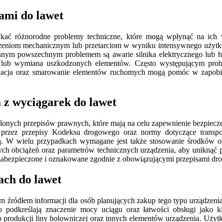
ami do lawet
kać różnorodne problemy techniczne, które mogą wpłynąć na ich w
dzeniom mechanicznym lub przetarciom w wyniku intensywnego użytkowa
nym powszechnym problemem są awarie silnika elektrycznego lub h
 lub wymiana uszkodzonych elementów. Często występującym prob
rwacja oraz smarowanie elementów ruchomych mogą pomóc w zapobi
 z wyciągarek do lawet
ślonych przepisów prawnych, które mają na celu zapewnienie bezpiecz
 przez przepisy Kodeksu drogowego oraz normy dotyczące transp
gą. W wielu przypadkach wymagane jest także stosowanie środków o
ych obciążeń oraz parametrów technicznych urządzenia, aby uniknąć p
o zabezpieczone i oznakowane zgodnie z obowiązującymi przepisami d
ach do lawet
m źródłem informacji dla osób planujących zakup tego typu urządzen
 podkreślają znaczenie mocy uciągu oraz łatwości obsługi jako k
o produkcji liny holowniczej oraz innych elementów urządzenia. Uży