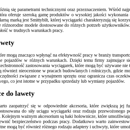
różnią się parametrami technicznymi oraz przeznaczeniem. Wśród najpo
która oferuje szeroką gamę produktów o wysokiej jakości wykonania
arną marką jest Smittybilt, której wyciągarki charakteryzują się kor
uje różnorodne modele dostosowane do różnych potrzeb użytkowników
ałość w trudnych warunkach pracy.
awety
 które mogą znacząco wpłynąć na efektywność pracy w branży transpor
nie pojazdów w różnych warunkach. Dzięki temu firmy zajmujące się
 wszechstronność zastosowania wyciągarek, które mogą być używane ni
ą również nieocenione w pracach budowlanych i rolniczych, gdzie m
czędności związane z wynajmem sprzętu oraz ogranicza czas oczeki
ego, co jest istotne w przypadku sprzedaży lub wymiany pojazdów.
ce do lawety
rto zaopatrzyć się w odpowiednie akcesoria, które zwiększą jej f
ostosowana do siły uciągu wyciągarki oraz rodzaju przewożonego 
. Kolejnym ważnym akcesorium są haki holownicze, które umożliwiaj
pewnić bezpieczeństwo podczas pracy. Dodatkowo warto zainwestować
atne mogą być również różnego rodzaju adaptery i uchwyty, które um