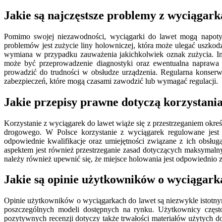
Jakie są najczęstsze problemy z wyciągark
Pomimo swojej niezawodności, wyciągarki do lawet mogą napoty
problemów jest zużycie liny holowniczej, która może ulegać uszko
wymiana w przypadku zauważenia jakichkolwiek oznak zużycia. In
może być przeprowadzenie diagnostyki oraz ewentualna naprawa
prowadzić do trudności w obsłudze urządzenia. Regularna konse
zabezpieczeń, które mogą czasami zawodzić lub wymagać regulacji.
Jakie przepisy prawne dotyczą korzystania
Korzystanie z wyciągarek do lawet wiąże się z przestrzeganiem okre
drogowego. W Polsce korzystanie z wyciągarek regulowane jest
odpowiednie kwalifikacje oraz umiejętności związane z ich obsłu
aspektem jest również przestrzeganie zasad dotyczących maksymaln
należy również upewnić się, że miejsce holowania jest odpowiedni
Jakie są opinie użytkowników o wyciągark
Opinie użytkowników o wyciągarkach do lawet są niezwykle istotny
poszczególnych modeli dostępnych na rynku. Użytkownicy często
pozytywnych recenzji dotyczy także trwałości materiałów użytych d