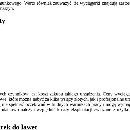
atunkowego. Warto również zauważyć, że wyciągarki znajdują zasto
maszyn.
ty
h czynników jest koszt zakupu takiego urządzenia. Ceny wyciągar
, które można nabyć za kilka tysięcy złotych, jak i profesjonalne u
gą nie spełniać oczekiwań w trudnych warunkach pracy i mogą wymaga
Dodatkowo należy uwzględnić koszty eksploatacji związane z użytkow
rek do lawet