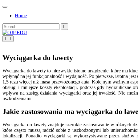
Skip
to
Home
content
Search
for:
OJP EDU
Wyciągarka do lawety
Wyciągarka do lawety to niezwykle istotne urządzenie, które ma kl
wpłynąć na jej funkcjonalność i wydajność. Po pierwsze, istotna jes
1,5 raza więcej niż masa przewożonego auta. Kolejnym ważnym aspekt
obsługi i mniejsze koszty eksploatacji, podczas gdy hydrauliczne 
wpływa na zasięg działania wyciągarki oraz jej trwałość. Nie mo
uszkodzeniami.
Jakie zastosowania ma wyciągarka do lawe
Wyciągarka do lawety znajduje szerokie zastosowanie w różnych dz
które często muszą radzić sobie z uszkodzonymi lub unieruchomion
lokalizacji. Ponadto wyciągarki są wykorzystywane przez służby 