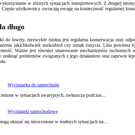
ykorzystanie w różnych sytuacjach transportowych. Z drugiej strony 
a. Często użytkownicy zwracają uwagę na konieczność regularnej kon
ła długo
do lawety, niezwykle istotna jest regularna konserwacja oraz odpow
ważenia jakichkolwiek uszkodzeń czy oznak zużycia. Lina powinna 
otność. Ważne jest również smarowanie mechanizmów ruchomych oraz
że uniknąć problemów związanych z jego działaniem oraz zapewni lep
nta.
Wyciągarka do samochodu
ocenione w sytuacjach awaryjnych, zwłaszcza podczas…
Wyciągarki samochodowe
mogą okazać się nieocenione w trudnych sytuacjach na…