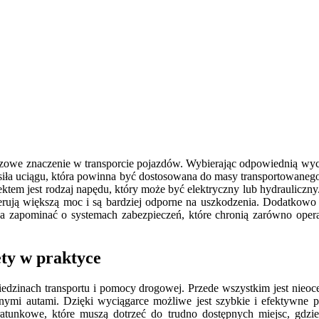
uczowe znaczenie w transporcie pojazdów. Wybierając odpowiednią wy
t siła uciągu, która powinna być dostosowana do masy transportowanego
em jest rodzaj napędu, który może być elektryczny lub hydrauliczny.
oferują większą moc i są bardziej odporne na uszkodzenia. Dodatkowo 
żna zapominać o systemach zabezpieczeń, które chronią zarówno ope
ty w praktyce
iedzinach transportu i pomocy drogowej. Przede wszystkim jest nieo
ymi autami. Dzięki wyciągarce możliwe jest szybkie i efektywne pr
ratunkowe, które muszą dotrzeć do trudno dostępnych miejsc, gdzi