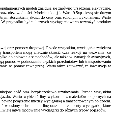
pularniejszych modeli znajdują się zarówno urządzenia elektryczne,
 oraz niezawodności. Modele takie jak Warn 9.5xp cieszą się dużym
zystnym stosunkiem jakości do ceny oraz solidnym wykonaniem. Warto
. W przypadku hydraulicznych wyciągarek warto rozważyć produkty
towej oraz pomocy drogowej. Przede wszystkim, wyciągarka zwiększa
 transportem mogą znacznie skrócić czas reakcji na wezwania, co
e tylko do holowania samochodów, ale także w sytuacjach awaryjnych,
ogą pomóc w podnoszeniu ciężkich przedmiotów lub transportowaniu
wania na pomoc zewnętrzną. Warto także zauważyć, że inwestycja w
unkcjonalność oraz bezpieczeństwo użytkowania. Przede wszystkim
pojazdu. Warto wybierać liny wykonane z materiałów odpornych na
ą pewne połączenie między wyciągarką a transportowanym pojazdem.
 w osłony ochronne na linę oraz inne elementy wyciągarki, które
ożliwiają łatwe mocowanie wyciągarki do różnych typów pojazdów.