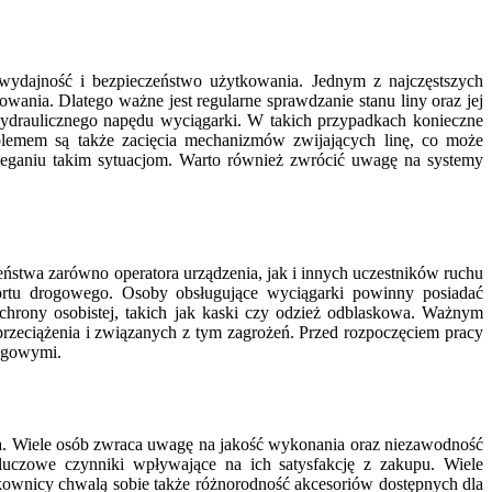
ydajność i bezpieczeństwo użytkowania. Jednym z najczęstszych
nia. Dlatego ważne jest regularne sprawdzanie stanu liny oraz jej
ydraulicznego napędu wyciągarki. W takich przypadkach konieczne
lemem są także zacięcia mechanizmów zwijających linę, co może
eganiu takim sytuacjom. Warto również zwrócić uwagę na systemy
eństwa zarówno operatora urządzenia, jak i innych uczestników ruchu
ortu drogowego. Osoby obsługujące wyciągarki powinny posiadać
chrony osobistej, takich jak kaski czy odzież odblaskowa. Ważnym
rzeciążenia i związanych z tym zagrożeń. Przed rozpoczęciem pracy
rogowymi.
ia. Wiele osób zwraca uwagę na jakość wykonania oraz niezawodność
luczowe czynniki wpływające na ich satysfakcję z zakupu. Wiele
tkownicy chwalą sobie także różnorodność akcesoriów dostępnych dla