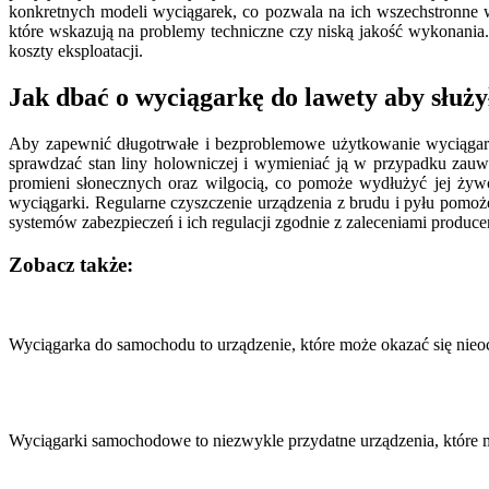
konkretnych modeli wyciągarek, co pozwala na ich wszechstronne w
które wskazują na problemy techniczne czy niską jakość wykonani
koszty eksploatacji.
Jak dbać o wyciągarkę do lawety aby służy
Aby zapewnić długotrwałe i bezproblemowe użytkowanie wyciągarki 
sprawdzać stan liny holowniczej i wymieniać ją w przypadku zau
promieni słonecznych oraz wilgocią, co pomoże wydłużyć jej żyw
wyciągarki. Regularne czyszczenie urządzenia z brudu i pyłu pomo
systemów zabezpieczeń i ich regulacji zgodnie z zaleceniami produce
Zobacz także:
Nawigacja
wpisu
Wyciągarka do samochodu to urządzenie, które może okazać się nie
Wyciągarki samochodowe to niezwykle przydatne urządzenia, które 