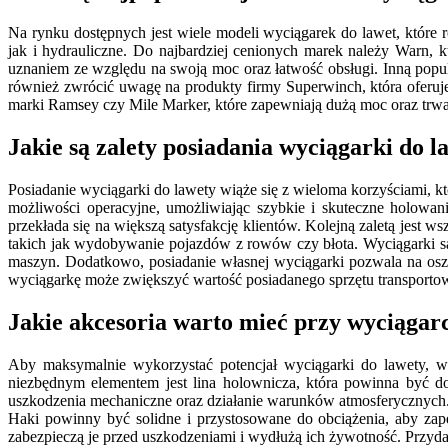
Na rynku dostępnych jest wiele modeli wyciągarek do lawet, które 
jak i hydrauliczne. Do najbardziej cenionych marek należy Warn, 
uznaniem ze względu na swoją moc oraz łatwość obsługi. Inną popul
również zwrócić uwagę na produkty firmy Superwinch, która ofer
marki Ramsey czy Mile Marker, które zapewniają dużą moc oraz trw
Jakie są zalety posiadania wyciągarki do l
Posiadanie wyciągarki do lawety wiąże się z wieloma korzyściami,
możliwości operacyjne, umożliwiając szybkie i skuteczne holowa
przekłada się na większą satysfakcję klientów. Kolejną zaletą jest
takich jak wydobywanie pojazdów z rowów czy błota. Wyciągarki s
maszyn. Dodatkowo, posiadanie własnej wyciągarki pozwala na osz
wyciągarkę może zwiększyć wartość posiadanego sprzętu transportow
Jakie akcesoria warto mieć przy wyciągar
Aby maksymalnie wykorzystać potencjał wyciągarki do lawety, wa
niezbędnym elementem jest lina holownicza, która powinna być d
uszkodzenia mechaniczne oraz działanie warunków atmosferycznych
Haki powinny być solidne i przystosowane do obciążenia, aby za
zabezpieczą je przed uszkodzeniami i wydłużą ich żywotność. Przyd