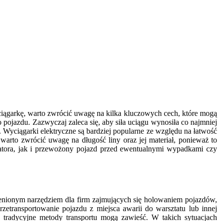
ciągarkę, warto zwrócić uwagę na kilka kluczowych cech, które mogą
 pojazdu. Zazwyczaj zaleca się, aby siła uciągu wynosiła co najmniej
 Wyciągarki elektryczne są bardziej popularne ze względu na łatwość
warto zwrócić uwagę na długość liny oraz jej materiał, ponieważ to
ratora, jak i przewożony pojazd przed ewentualnymi wypadkami czy
cenionym narzędziem dla firm zajmujących się holowaniem pojazdów,
zetransportowanie pojazdu z miejsca awarii do warsztatu lub innej
e tradycyjne metody transportu mogą zawieść. W takich sytuacjach