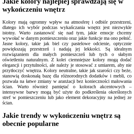
Jakie kolory najlepiej sprawdzają się w
wykończeniu wnętrz
Kolory mają ogromny wpływ na atmosferę i odbiór przestrzeni,
dlatego ich wybór podczas wykańczania wnętrz jest niezwykle
istotny. Warto zastanowić się nad tym, jakie emocje chcemy
wywołać w danym pomieszczeniu oraz jakie funkcje ma ono pełnić.
Jasne kolory, takie jak biel czy pastelowe odcienie, optycznie
powiększają przestrzeń i nadają jej lekkości. Są idealnym
rozwiązaniem dla małych pomieszczeń lub tych o słabym
oświetleniu naturalnym. Z kolei ciemniejsze kolory mogą dodać
elegancji i przytulności, ale należy je stosować z umiarem, aby nie
przytłoczyć wnętrza. Kolory neutralne, takie jak szarości czy beże,
stanowią doskonałą bazę dla różnorodnych dodatków i mebli, co
pozwala na łatwe zmiany w aranżacji bez konieczności malowania
ścian. Warto również pamiętać o kolorach akcentowych –
intensywne barwy mogą być użyte do podkreślenia określonych
stref w pomieszczeniu lub jako element dekoracyjny na jednej ze
ścian.
Jakie trendy w wykończeniu wnętrz są
obecnie popularne