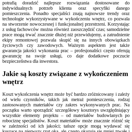
potrafią doradzić najlepsze rozwiązania dostosowane do
indywidualnych potrzeb klienta oraz specyfiki danego
pomieszczenia. Ponadto specjaliści znają najnowsze trendy oraz
technologie wykorzystywane w wykończeniu wnętrz, co pozwala
na stworzenie nowoczesnej i funkcjonalnej przestrzeni. Korzystając
z usług fachowców można również zaoszczędzić czas; samodzielne
prace mogą trwać znacznie dłużej niż przewidujemy, a zatrudnienie
ekipy remontowej pozwala skupić się na innych obowiązkach
życiowych czy zawodowych. Ważnym aspektem jest także
gwarancja jakości wykonania prac – profesjonaliści często oferują
gwarancję na swoje usługi, co daje dodatkowe poczucie
bezpieczeństwa dla inwestora.
Jakie są koszty związane z wykończeniem
wnętrz
Koszt wykończenia wnętrz może być bardzo zróżnicowany i zależy
od wielu czynników, takich jak metraż pomieszczenia, rodzaj
zastosowanych materiałów czy zakres wykonywanych prac. Na
początku warto sporządzić szczegółowy kosztorys uwzględniający
wszystkie elementy projektu – od materiałów budowlanych po
robociznę specjalistów. Koszt materiałów może znacznie różnić się
w zależności od ich jakości; tańsze opcje mogą wydawać się
kuszące na pierwszy rzut oka, ale często okazują się mniej trwałe i