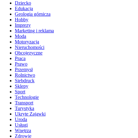
Dziecko
Edukacja
Geologia górnicza
Hobby
Imprezy
Marketing i reklama
Moda
Motoryzacja
Nieruchomości
Obcojęzyczne
Praca
Prawo
Przemysł
Rolnictwo
Siebdruck
Sklepy
Sport
Technologie
Transport
Turystyka
Ukryte Zajawki
Uroda
Usługi
Wnętrza
Zdrowie