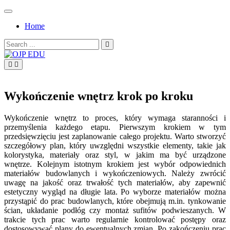
Skip
to
Home
content
Search
for:
OJP EDU
Wykończenie wnętrz krok po kroku
Wykończenie wnętrz to proces, który wymaga staranności i
przemyślenia każdego etapu. Pierwszym krokiem w tym
przedsięwzięciu jest zaplanowanie całego projektu. Warto stworzyć
szczegółowy plan, który uwzględni wszystkie elementy, takie jak
kolorystyka, materiały oraz styl, w jakim ma być urządzone
wnętrze. Kolejnym istotnym krokiem jest wybór odpowiednich
materiałów budowlanych i wykończeniowych. Należy zwrócić
uwagę na jakość oraz trwałość tych materiałów, aby zapewnić
estetyczny wygląd na długie lata. Po wyborze materiałów można
przystąpić do prac budowlanych, które obejmują m.in. tynkowanie
ścian, układanie podłóg czy montaż sufitów podwieszanych. W
trakcie tych prac warto regularnie kontrolować postępy oraz
dostosowywać plany do ewentualnych zmian. Po zakończeniu prac