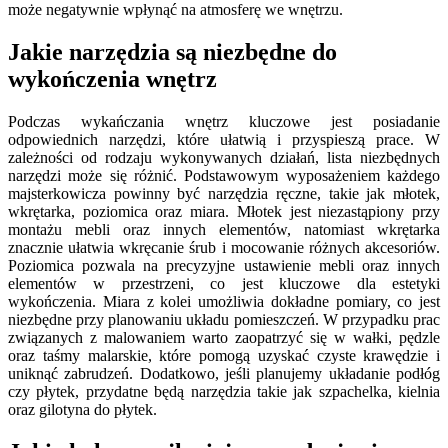
może negatywnie wpłynąć na atmosferę we wnętrzu.
Jakie narzędzia są niezbędne do
wykończenia wnętrz
Podczas wykańczania wnętrz kluczowe jest posiadanie
odpowiednich narzędzi, które ułatwią i przyspieszą prace. W
zależności od rodzaju wykonywanych działań, lista niezbędnych
narzędzi może się różnić. Podstawowym wyposażeniem każdego
majsterkowicza powinny być narzędzia ręczne, takie jak młotek,
wkrętarka, poziomica oraz miara. Młotek jest niezastąpiony przy
montażu mebli oraz innych elementów, natomiast wkrętarka
znacznie ułatwia wkręcanie śrub i mocowanie różnych akcesoriów.
Poziomica pozwala na precyzyjne ustawienie mebli oraz innych
elementów w przestrzeni, co jest kluczowe dla estetyki
wykończenia. Miara z kolei umożliwia dokładne pomiary, co jest
niezbędne przy planowaniu układu pomieszczeń. W przypadku prac
związanych z malowaniem warto zaopatrzyć się w wałki, pędzle
oraz taśmy malarskie, które pomogą uzyskać czyste krawędzie i
uniknąć zabrudzeń. Dodatkowo, jeśli planujemy układanie podłóg
czy płytek, przydatne będą narzędzia takie jak szpachelka, kielnia
oraz gilotyna do płytek.