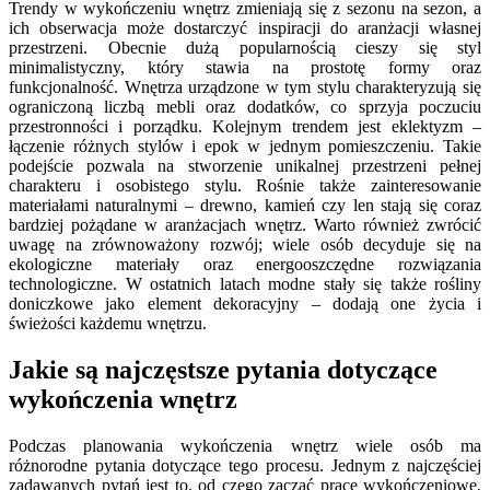
Trendy w wykończeniu wnętrz zmieniają się z sezonu na sezon, a
ich obserwacja może dostarczyć inspiracji do aranżacji własnej
przestrzeni. Obecnie dużą popularnością cieszy się styl
minimalistyczny, który stawia na prostotę formy oraz
funkcjonalność. Wnętrza urządzone w tym stylu charakteryzują się
ograniczoną liczbą mebli oraz dodatków, co sprzyja poczuciu
przestronności i porządku. Kolejnym trendem jest eklektyzm –
łączenie różnych stylów i epok w jednym pomieszczeniu. Takie
podejście pozwala na stworzenie unikalnej przestrzeni pełnej
charakteru i osobistego stylu. Rośnie także zainteresowanie
materiałami naturalnymi – drewno, kamień czy len stają się coraz
bardziej pożądane w aranżacjach wnętrz. Warto również zwrócić
uwagę na zrównoważony rozwój; wiele osób decyduje się na
ekologiczne materiały oraz energooszczędne rozwiązania
technologiczne. W ostatnich latach modne stały się także rośliny
doniczkowe jako element dekoracyjny – dodają one życia i
świeżości każdemu wnętrzu.
Jakie są najczęstsze pytania dotyczące
wykończenia wnętrz
Podczas planowania wykończenia wnętrz wiele osób ma
różnorodne pytania dotyczące tego procesu. Jednym z najczęściej
zadawanych pytań jest to, od czego zacząć prace wykończeniowe.