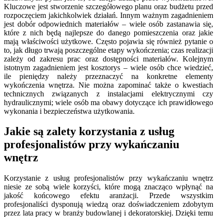
Kluczowe jest stworzenie szczegółowego planu oraz budżetu przed
rozpoczęciem jakichkolwiek działań. Innym ważnym zagadnieniem
jest dobór odpowiednich materiałów – wiele osób zastanawia się,
które z nich będą najlepsze do danego pomieszczenia oraz jakie
mają właściwości użytkowe. Często pojawia się również pytanie o
to, jak długo trwają poszczególne etapy wykończenia; czas realizacji
zależy od zakresu prac oraz dostępności materiałów. Kolejnym
istotnym zagadnieniem jest kosztorys – wiele osób chce wiedzieć,
ile pieniędzy należy przeznaczyć na konkretne elementy
wykończenia wnętrza. Nie można zapominać także o kwestiach
technicznych związanych z instalacjami elektrycznymi czy
hydraulicznymi; wiele osób ma obawy dotyczące ich prawidłowego
wykonania i bezpieczeństwa użytkowania.
Jakie są zalety korzystania z usług
profesjonalistów przy wykańczaniu
wnętrz
Korzystanie z usług profesjonalistów przy wykańczaniu wnętrz
niesie ze sobą wiele korzyści, które mogą znacząco wpłynąć na
jakość końcowego efektu aranżacji. Przede wszystkim
profesjonaliści dysponują wiedzą oraz doświadczeniem zdobytym
przez lata pracy w branży budowlanej i dekoratorskiej. Dzięki temu