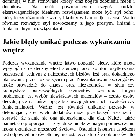
dominują w nim stonowane kolory oraz bogate zdobienia mebli i
dodatków. Dla osób poszukujących czegoś bardziej
ekstrawaganckiego idealnym rozwiązaniem może być styl boho,
który łączy różnorodne wzory i kolory w harmonijną całość. Warto
również rozważyć styl nowoczesny z jego prostymi liniami i
funkcjonalnymi rozwiązaniami.
Jakie błędy unikać podczas wykańczania
wnętrz
Podczas wykańczania wnętrz łatwo popełnić błędy, które mogą
wpłynąć na ostateczny efekt aranżacji oraz komfort użytkowania
przestrzeni. Jednym z najczęstszych błędów jest brak dokładnego
planowania przed rozpoczęciem prac. Niezaplanowanie szczegółów
może prowadzić do chaosu oraz niezgodności w stylu czy
kolorystyce poszczególnych elementów wystroju. Innym
problemem jest wybór niewłaściwych materiałów – często osoby
decydują się na tańsze opcje bez uwzględnienia ich trwałości czy
funkcjonalności. Ważne jest również unikanie przesady w
dekoracjach; zbyt wiele dodatków może przytłoczyć przestrzeń i
sprawić, że stanie się ona nieprzyjemna dla oka. Należy także
pamiętać o proporcjach – zbyt duże meble w małym pomieszczeniu
mogą ograniczać przestrzeń życiową. Ostatnim istotnym aspektem
jest odpowiednie oświetlenie; niedostateczne lub źle dobrane światło