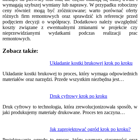
wymagają szybszej wymiany lub naprawy. W przypadku robocizny
ceny również mogą być zróżnicowane; warto porównać oferty
różnych firm remontowych oraz sprawdzić ich referencje przed
podjęciem decyzji o współpracy. Dodatkowo należy uwzględnić
koszty związane z ewentualnymi zmianami w projekcie czy
nieprzewidzianymi wydatkami podczas realizacji prac
remontowych.
Zobacz także:
Nawigacja
Układanie kostki brukowej krok po kroku
wpisu
Układanie kostki brukowej to proces, który wymaga odpowiednich
materiałów oraz narzędzi. Przede wszystkim niezbędna jest…
Druk cyfrowy krok po kroku
Druk cyfrowy to technologia, która zrewolucjonizowała sposób, w
jaki produkujemy materiały drukowane. Proces ten zaczyna…
Jak zaprojektować ogród krok po kroku?
Projektowanie ogrodu to proces, który wymaga staranności oraz