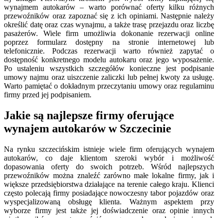
wynajmem autokarów – warto porównać oferty kilku różnych
przewoźników oraz zapoznać się z ich opiniami. Następnie należy
określić datę oraz czas wynajmu, a także trasę przejazdu oraz liczbę
pasażerów. Wiele firm umożliwia dokonanie rezerwacji online
poprzez formularz dostępny na stronie internetowej lub
telefonicznie. Podczas rezerwacji warto również zapytać o
dostępność konkretnego modelu autokaru oraz jego wyposażenie.
Po ustaleniu wszystkich szczegółów konieczne jest podpisanie
umowy najmu oraz uiszczenie zaliczki lub pełnej kwoty za usługę.
Warto pamiętać o dokładnym przeczytaniu umowy oraz regulaminu
firmy przed jej podpisaniem.
Jakie są najlepsze firmy oferujące
wynajem autokarów w Szczecinie
Na rynku szczecińskim istnieje wiele firm oferujących wynajem
autokarów, co daje klientom szeroki wybór i możliwość
dopasowania oferty do swoich potrzeb. Wśród najlepszych
przewoźników można znaleźć zarówno małe lokalne firmy, jak i
większe przedsiębiorstwa działające na terenie całego kraju. Klienci
często polecają firmy posiadające nowoczesny tabor pojazdów oraz
wyspecjalizowaną obsługę klienta. Ważnym aspektem przy
wyborze firmy jest także jej doświadczenie oraz opinie innych