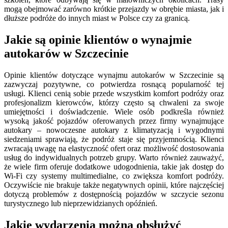
mogą obejmować zarówno krótkie przejazdy w obrębie miasta, jak i
dłuższe podróże do innych miast w Polsce czy za granicą.
Jakie są opinie klientów o wynajmie
autokarów w Szczecinie
Opinie klientów dotyczące wynajmu autokarów w Szczecinie są
zazwyczaj pozytywne, co potwierdza rosnącą popularność tej
usługi. Klienci cenią sobie przede wszystkim komfort podróży oraz
profesjonalizm kierowców, którzy często są chwaleni za swoje
umiejętności i doświadczenie. Wiele osób podkreśla również
wysoką jakość pojazdów oferowanych przez firmy wynajmujące
autokary – nowoczesne autokary z klimatyzacją i wygodnymi
siedzeniami sprawiają, że podróż staje się przyjemnością. Klienci
zwracają uwagę na elastyczność ofert oraz możliwość dostosowania
usług do indywidualnych potrzeb grupy. Warto również zauważyć,
że wiele firm oferuje dodatkowe udogodnienia, takie jak dostęp do
Wi-Fi czy systemy multimedialne, co zwiększa komfort podróży.
Oczywiście nie brakuje także negatywnych opinii, które najczęściej
dotyczą problemów z dostępnością pojazdów w szczycie sezonu
turystycznego lub nieprzewidzianych opóźnień.
Jakie wydarzenia można obsłużyć