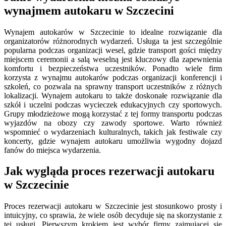
wynajmem autokaru w Szczecini
Wynajem autokarów w Szczecinie to idealne rozwiązanie dla
organizatorów różnorodnych wydarzeń. Usługa ta jest szczególnie
popularna podczas organizacji wesel, gdzie transport gości między
miejscem ceremonii a salą weselną jest kluczowy dla zapewnienia
komfortu i bezpieczeństwa uczestników. Ponadto wiele firm
korzysta z wynajmu autokarów podczas organizacji konferencji i
szkoleń, co pozwala na sprawny transport uczestników z różnych
lokalizacji. Wynajem autokaru to także doskonałe rozwiązanie dla
szkół i uczelni podczas wycieczek edukacyjnych czy sportowych.
Grupy młodzieżowe mogą korzystać z tej formy transportu podczas
wyjazdów na obozy czy zawody sportowe. Warto również
wspomnieć o wydarzeniach kulturalnych, takich jak festiwale czy
koncerty, gdzie wynajem autokaru umożliwia wygodny dojazd
fanów do miejsca wydarzenia.
Jak wygląda proces rezerwacji autokaru
w Szczecinie
Proces rezerwacji autokaru w Szczecinie jest stosunkowo prosty i
intuicyjny, co sprawia, że wiele osób decyduje się na skorzystanie z
tej usługi. Pierwszym krokiem jest wybór firmy zajmującej się