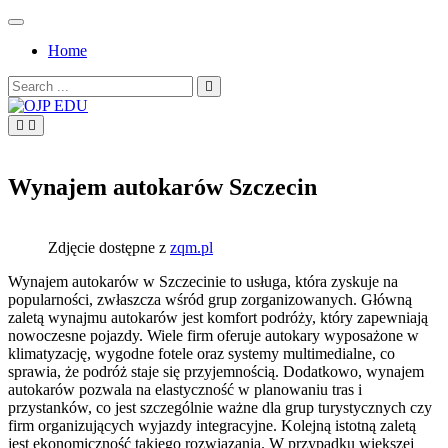
Skip
to
Home
content
Search
for:
OJP EDU
Wynajem autokarów Szczecin
Zdjęcie dostępne z
zqm.pl
Wynajem autokarów w Szczecinie to usługa, która zyskuje na
popularności, zwłaszcza wśród grup zorganizowanych. Główną
zaletą wynajmu autokarów jest komfort podróży, który zapewniają
nowoczesne pojazdy. Wiele firm oferuje autokary wyposażone w
klimatyzację, wygodne fotele oraz systemy multimedialne, co
sprawia, że podróż staje się przyjemnością. Dodatkowo, wynajem
autokarów pozwala na elastyczność w planowaniu tras i
przystanków, co jest szczególnie ważne dla grup turystycznych czy
firm organizujących wyjazdy integracyjne. Kolejną istotną zaletą
jest ekonomiczność takiego rozwiązania. W przypadku większej