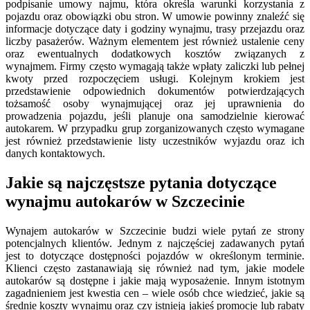
podpisanie umowy najmu, która określa warunki korzystania z
pojazdu oraz obowiązki obu stron. W umowie powinny znaleźć się
informacje dotyczące daty i godziny wynajmu, trasy przejazdu oraz
liczby pasażerów. Ważnym elementem jest również ustalenie ceny
oraz ewentualnych dodatkowych kosztów związanych z
wynajmem. Firmy często wymagają także wpłaty zaliczki lub pełnej
kwoty przed rozpoczęciem usługi. Kolejnym krokiem jest
przedstawienie odpowiednich dokumentów potwierdzających
tożsamość osoby wynajmującej oraz jej uprawnienia do
prowadzenia pojazdu, jeśli planuje ona samodzielnie kierować
autokarem. W przypadku grup zorganizowanych często wymagane
jest również przedstawienie listy uczestników wyjazdu oraz ich
danych kontaktowych.
Jakie są najczęstsze pytania dotyczące
wynajmu autokarów w Szczecinie
Wynajem autokarów w Szczecinie budzi wiele pytań ze strony
potencjalnych klientów. Jednym z najczęściej zadawanych pytań
jest to dotyczące dostępności pojazdów w określonym terminie.
Klienci często zastanawiają się również nad tym, jakie modele
autokarów są dostępne i jakie mają wyposażenie. Innym istotnym
zagadnieniem jest kwestia cen – wiele osób chce wiedzieć, jakie są
średnie koszty wynajmu oraz czy istnieją jakieś promocje lub rabaty