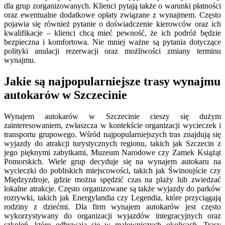
dla grup zorganizowanych. Klienci pytają także o warunki płatności
oraz ewentualne dodatkowe opłaty związane z wynajmem. Często
pojawia się również pytanie o doświadczenie kierowców oraz ich
kwalifikacje – klienci chcą mieć pewność, że ich podróż będzie
bezpieczna i komfortowa. Nie mniej ważne są pytania dotyczące
polityki anulacji rezerwacji oraz możliwości zmiany terminu
wynajmu.
Jakie są najpopularniejsze trasy wynajmu
autokarów w Szczecinie
Wynajem autokarów w Szczecinie cieszy się dużym
zainteresowaniem, zwłaszcza w kontekście organizacji wycieczek i
transportu grupowego. Wśród najpopularniejszych tras znajdują się
wyjazdy do atrakcji turystycznych regionu, takich jak Szczecin z
jego pięknymi zabytkami, Muzeum Narodowe czy Zamek Książąt
Pomorskich. Wiele grup decyduje się na wynajem autokaru na
wycieczki do pobliskich miejscowości, takich jak Świnoujście czy
Międzyzdroje, gdzie można spędzić czas na plaży lub zwiedzać
lokalne atrakcje. Często organizowane są także wyjazdy do parków
rozrywki, takich jak Energylandia czy Legendia, które przyciągają
rodziny z dziećmi. Dla firm wynajem autokarów jest często
wykorzystywany do organizacji wyjazdów integracyjnych oraz
szkoleń, które odbywają się w malowniczych okolicach. Trasy