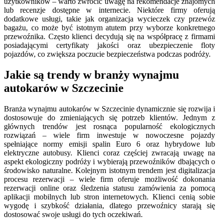
użytkowników – warto zwrócić uwagę na rekomendacje znajomych
lub recenzje dostępne w internecie. Niektóre firmy oferują
dodatkowe usługi, takie jak organizacja wycieczek czy przewóz
bagażu, co może być istotnym atutem przy wyborze konkretnego
przewoźnika. Często klienci decydują się na współpracę z firmami
posiadającymi certyfikaty jakości oraz ubezpieczenie floty
pojazdów, co zwiększa poczucie bezpieczeństwa podczas podróży.
Jakie są trendy w branży wynajmu
autokarów w Szczecinie
Branża wynajmu autokarów w Szczecinie dynamicznie się rozwija i
dostosowuje do zmieniających się potrzeb klientów. Jednym z
głównych trendów jest rosnąca popularność ekologicznych
rozwiązań – wiele firm inwestuje w nowoczesne pojazdy
spełniające normy emisji spalin Euro 6 oraz hybrydowe lub
elektryczne autobusy. Klienci coraz częściej zwracają uwagę na
aspekt ekologiczny podróży i wybierają przewoźników dbających o
środowisko naturalne. Kolejnym istotnym trendem jest digitalizacja
procesu rezerwacji – wiele firm oferuje możliwość dokonania
rezerwacji online oraz śledzenia statusu zamówienia za pomocą
aplikacji mobilnych lub stron internetowych. Klienci cenią sobie
wygodę i szybkość działania, dlatego przewoźnicy starają się
dostosować swoje usługi do tych oczekiwań.