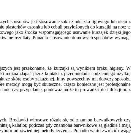
szych sposobów jest stosowanie soku z mleczka figowego lub oleju z
 plasterków czosnku lub cebuli przyłożonych do kurzajki na noc; te
błkowego jako środka wspomagającego usuwanie kurzajek dzięki jego
zekiwane rezultaty. Ponadto stosowanie domowych sposobów wymaga
zych jest przekonanie, że kurzajki są wynikiem braku higieny. W
jki można złapać przez kontakt z przedmiotami codziennego użytku,
takt ze skórą osoby zakażonej. Inny powszechny mit dotyczy sposobu
re metody mogą być skuteczne, często konieczne jest profesjonalne
anie czy przypalanie, ponieważ może to prowadzić do infekcji oraz
znych. Brodawki wirusowe różnią się od znamion barwnikowych czy
inają kalafior, podczas gdy znamiona barwnikowe są gładkie i mają
az wyboru odpowiedniej metody leczenia. Ponadto warto zwrócić uwagę