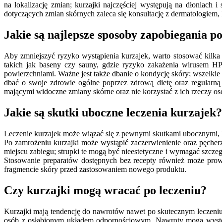
na lokalizację zmian; kurzajki najczęściej występują na dłoniac
dotyczących zmian skórnych zaleca się konsultację z dermatologiem
Jakie są najlepsze sposoby zapobiegania 
Aby zmniejszyć ryzyko wystąpienia kurzajek, warto stosować kilka 
takich jak baseny czy sauny, gdzie ryzyko zakażenia wirusem HP
powierzchniami. Ważne jest także dbanie o kondycję skóry; wszelki
dbać o swoje zdrowie ogólne poprzez zdrową dietę oraz regularn
mającymi widoczne zmiany skórne oraz nie korzystać z ich rzeczy os
Jakie są skutki uboczne leczenia kurzajek?
Leczenie kurzajek może wiązać się z pewnymi skutkami ubocznymi, kt
Po zamrożeniu kurzajki może wystąpić zaczerwienienie oraz pęcherz
miejscu zabiegu; strupki te mogą być nieestetyczne i wymagać szcze
Stosowanie preparatów dostępnych bez recepty również może prowa
fragmencie skóry przed zastosowaniem nowego produktu.
Czy kurzajki mogą wracać po leczeniu?
Kurzajki mają tendencję do nawrotów nawet po skutecznym leczeniu,
osób z osłabionym układem odpornościowym. Nawroty mogą występo