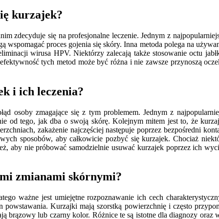
ię kurzajek?
im zdecyduje się na profesjonalne leczenie. Jednym z najpopularniej
ą wspomagać proces gojenia się skóry. Inna metoda polega na używaniu
 eliminacji wirusa HPV. Niektórzy zalecają także stosowanie octu ja
 efektywność tych metod może być różna i nie zawsze przynoszą oc
k i ich leczenia?
ąd osoby zmagające się z tym problemem. Jednym z najpopularniejs
e od tego, jak dba o swoją skórę. Kolejnym mitem jest to, że kurza
ierzchniach, zakażenie najczęściej następuje poprzez bezpośredni kon
owych sposobów, aby całkowicie pozbyć się kurzajek. Chociaż niektó
eż, aby nie próbować samodzielnie usuwać kurzajek poprzez ich wycin
nymi zmianami skórnymi?
atego ważne jest umiejętne rozpoznawanie ich cech charakterystyc
powstawania. Kurzajki mają szorstką powierzchnię i często przypom
 mają brązowy lub czarny kolor. Różnice te są istotne dla diagnozy or