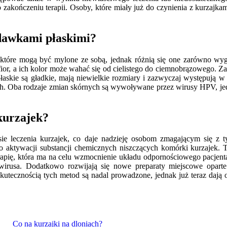
 po zakończeniu terapii. Osoby, które miały już do czynienia z kurzaj
odawkami płaskimi?
 które mogą być mylone ze sobą, jednak różnią się one zarówno wyg
fior, a ich kolor może wahać się od cielistego do ciemnobrązowego. 
askie są gładkie, mają niewielkie rozmiary i zazwyczaj występują w 
rękach. Oba rodzaje zmian skórnych są wywoływane przez wirusy HPV, 
 kurzajek?
sie leczenia kurzajek, co daje nadzieję osobom zmagającym się z
do aktywacji substancji chemicznych niszczących komórki kurzajek. Ta
rapię, która ma na celu wzmocnienie układu odpornościowego pacjenta
rusa. Dodatkowo rozwijają się nowe preparaty miejscowe oparte 
utecznością tych metod są nadal prowadzone, jednak już teraz dają on
Co na kurzajki na dloniach?