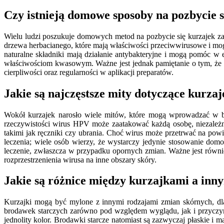
Czy istnieją domowe sposoby na pozbycie s
Wielu ludzi poszukuje domowych metod na pozbycie się kurzajek zan
drzewa herbacianego, które mają właściwości przeciwwirusowe i mog
naturalne składniki mają działanie antybakteryjne i mogą pomóc w
właściwościom kwasowym. Ważne jest jednak pamiętanie o tym, że
cierpliwości oraz regularności w aplikacji preparatów.
Jakie są najczęstsze mity dotyczące kurzaje
Wokół kurzajek narosło wiele mitów, które mogą wprowadzać w bł
rzeczywistości wirus HPV może zaatakować każdą osobę, niezależni
takimi jak ręczniki czy ubrania. Choć wirus może przetrwać na pow
leczenia; wiele osób wierzy, że wystarczy jedynie stosowanie dom
leczenie, zwłaszcza w przypadku opornych zmian. Ważne jest równi
rozprzestrzenienia wirusa na inne obszary skóry.
Jakie są różnice między kurzajkami a in
Kurzajki mogą być mylone z innymi rodzajami zmian skórnych, dl
brodawek starczych zarówno pod względem wyglądu, jak i przyczyn 
jednolity kolor. Brodawki starcze natomiast są zazwyczaj płaskie i