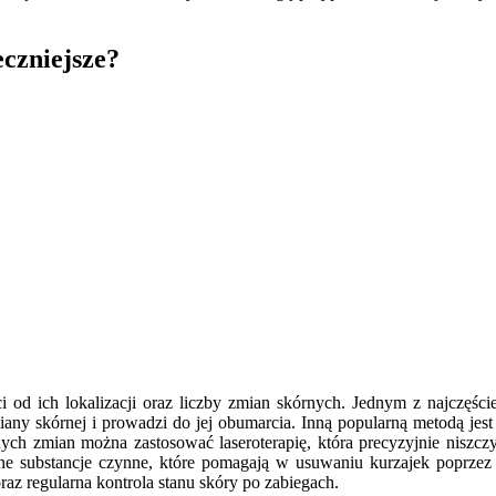
eczniejsze?
od ich lokalizacji oraz liczby zmian skórnych. Jednym z najczęście
ny skórnej i prowadzi do jej obumarcia. Inną popularną metodą jest 
h zmian można zastosować laseroterapię, która precyzyjnie niszczy t
ne substancje czynne, które pomagają w usuwaniu kurzajek poprzez z
raz regularna kontrola stanu skóry po zabiegach.