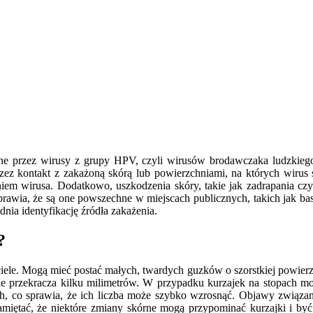
e przez wirusy z grupy HPV, czyli wirusów brodawczaka ludzkiego.
z kontakt z zakażoną skórą lub powierzchniami, na których wirus s
iem wirusa. Dodatkowo, uszkodzenia skóry, takie jak zadrapania czy
rawia, że są one powszechne w miejscach publicznych, takich jak ba
ia identyfikację źródła zakażenia.
?
iele. Mogą mieć postać małych, twardych guzków o szorstkiej powierzch
 nie przekracza kilku milimetrów. W przypadku kurzajek na stopach 
, co sprawia, że ich liczba może szybko wzrosnąć. Objawy związan
miętać, że niektóre zmiany skórne mogą przypominać kurzajki i być