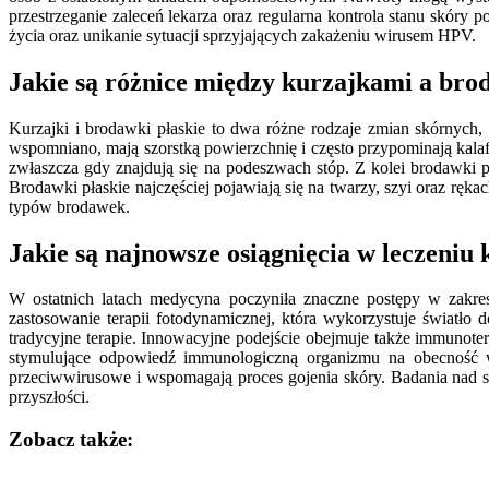
przestrzeganie zaleceń lekarza oraz regularna kontrola stanu skóry
życia oraz unikanie sytuacji sprzyjających zakażeniu wirusem HPV.
Jakie są różnice między kurzajkami a br
Kurzajki i brodawki płaskie to dwa różne rodzaje zmian skórnych,
wspomniano, mają szorstką powierzchnię i często przypominają kala
zwłaszcza gdy znajdują się na podeszwach stóp. Z kolei brodawki pł
Brodawki płaskie najczęściej pojawiają się na twarzy, szyi oraz 
typów brodawek.
Jakie są najnowsze osiągnięcia w leczeniu
W ostatnich latach medycyna poczyniła znaczne postępy w zakre
zastosowanie terapii fotodynamicznej, która wykorzystuje światło 
tradycyjne terapie. Innowacyjne podejście obejmuje także immunote
stymulujące odpowiedź immunologiczną organizmu na obecność wi
przeciwwirusowe i wspomagają proces gojenia skóry. Badania nad sk
przyszłości.
Zobacz także:
Nawigacja