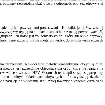
kami powinny szczególnie dbać o swoją odporność poprzez zdrowy styl
lądem, jak i przyczynami powstawania. Kurzajki, jak już wcześniej
Zazwyczaj występują na dłoniach i stopach oraz mogą powodować ból,
grupach. Ich kolor jest zbliżony do koloru skóry lub lekko brązowy.
jednak różne szczepy wirusa mogą prowadzić do powstawania różnych
 tym problemem. Nowoczesne metody terapeutyczne obejmują m.in.
 metoda jest szczególnie obiecująca dla osób, które nie reagują na
 w walce z wirusem HPV. W ramach tej terapii stosuje się preparaty
na naturalnych składnikach aktywnych, które wykazują działanie
e nadzieję na skuteczniejsze i mniej inwazyjne leczenie kurzajek w