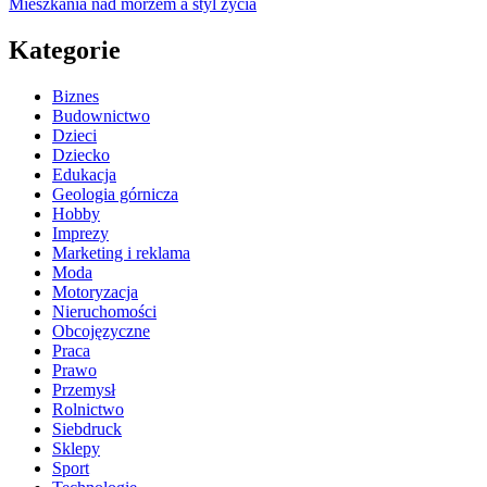
Mieszkania nad morzem a styl życia
Kategorie
Biznes
Budownictwo
Dzieci
Dziecko
Edukacja
Geologia górnicza
Hobby
Imprezy
Marketing i reklama
Moda
Motoryzacja
Nieruchomości
Obcojęzyczne
Praca
Prawo
Przemysł
Rolnictwo
Siebdruck
Sklepy
Sport