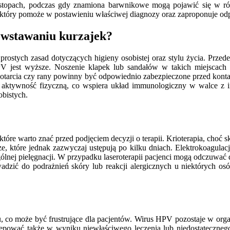
h i stopach, podczas gdy znamiona barwnikowe mogą pojawić się w r
, który pomoże w postawieniu właściwej diagnozy oraz zaproponuje od
powstawaniu kurzajek?
prostych zasad dotyczących higieny osobistej oraz stylu życia. Prze
V jest wyższe. Noszenie klapek lub sandałów w takich miejscach 
e otarcia czy rany powinny być odpowiednio zabezpieczone przed kon
ą aktywność fizyczną, co wspiera układ immunologiczny w walce z i
obistych.
óre warto znać przed podjęciem decyzji o terapii. Krioterapia, choć
e, które jednak zazwyczaj ustępują po kilku dniach. Elektrokoagula
gólnej pielęgnacji. W przypadku laseroterapii pacjenci mogą odczuwać 
dzić do podrażnień skóry lub reakcji alergicznych u niektórych os
 co może być frustrujące dla pacjentów. Wirus HPV pozostaje w orga
wać także w wyniku niewłaściwego leczenia lub niedostatecznego u