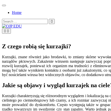
Skip
to
Home
content
Search
for:
OJP EDU
Z czego robią się kurzajki?
Kurzajki, znane również jako brodawki, to zmiany skórne wywołan
narządów płciowych. Zakażenie wirusem następuje zazwyczaj poprze
rozwój kurzajek, ponieważ ich organizm ma trudności z eliminowan
mogą być także wynikiem kontaktu z osobami już zakażonymi, co sp
być nosicielami wirusa bez widocznych objawów, co dodatkowo utrudn
Jakie są objawy i wygląd kurzajek na ciele
Kurzajki charakteryzują się różnorodnym wyglądem i lokalizacją na c
cielistego po ciemnobrązowy lub czarny, a ich rozmiar zazwyczaj
może prowadzić do dyskomfortu. Często występują także w grupach
rzadko towarzyszy im swędzenie czy stan zapalny. Warto jednak pa