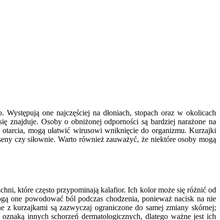
 Występują one najczęściej na dłoniach, stopach oraz w okolicach
ię znajduje. Osoby o obniżonej odporności są bardziej narażone na
 otarcia, mogą ułatwić wirusowi wniknięcie do organizmu. Kurzajki
seny czy siłownie. Warto również zauważyć, że niektóre osoby mogą
ni, które często przypominają kalafior. Ich kolor może się różnić od
mogą one powodować ból podczas chodzenia, ponieważ nacisk na nie
e z kurzajkami są zazwyczaj ograniczone do samej zmiany skórnej;
 oznaką innych schorzeń dermatologicznych, dlatego ważne jest ich