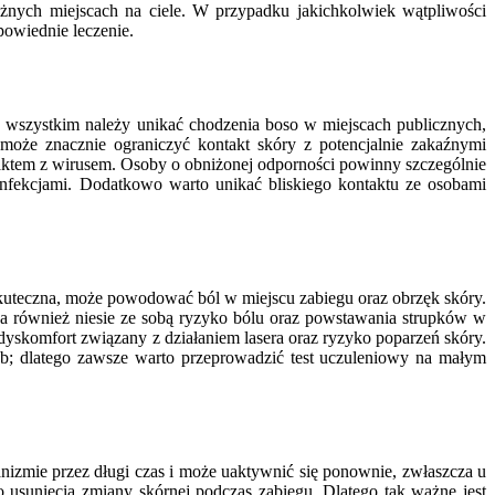
óżnych miejscach na ciele. W przypadku jakichkolwiek wątpliwości
powiednie leczenie.
de wszystkim należy unikać chodzenia boso w miejscach publicznych,
może znacznie ograniczyć kontakt skóry z potencjalnie zakaźnymi
taktem z wirusem. Osoby o obniżonej odporności powinny szczególnie
nfekcjami. Dodatkowo warto unikać bliskiego kontaktu ze osobami
 skuteczna, może powodować ból w miejscu zabiegu oraz obrzęk skóry.
cja również niesie ze sobą ryzyko bólu oraz powstawania strupków w
dyskomfort związany z działaniem lasera oraz ryzyko poparzeń skóry.
ób; dlatego zawsze warto przeprowadzić test uczuleniowy na małym
nizmie przez długi czas i może uaktywnić się ponownie, zwłaszcza u
sunięcia zmiany skórnej podczas zabiegu. Dlatego tak ważne jest