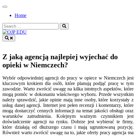
Skip
to
Home
content
Search
for:
OJP EDU
Z jaką agencją najlepiej wyjechać do
opieki w Niemczech?
Wybór odpowiedniej agencji do pracy w opiece w Niemczech jest
kluczowym krokiem dla osób, które planują podjąć pracę w tym
zawodzie. Warto zwrócić uwagę na kilka istotnych aspektów, które
mogą pomóc w dokonaniu właściwego wyboru. Przede wszystkim
należy sprawdzić, jakie opinie mają inne osoby, które korzystały z
usług danej agencji. Internet jest pełen recenzji i komentarzy, które
mogą dostarczyć cennych informacji na temat jakości obsługi oraz
warunków zatrudnienia. Kolejnym ważnym czynnikiem jest
doświadczenie agencji na rynku. Dobrze jest wybierać te firmy,
które działają od dłuższego czasu i mają ugruntowaną pozycję.
Również warto zwrócić uwagę na to, jakie oferty pracy agencja ma