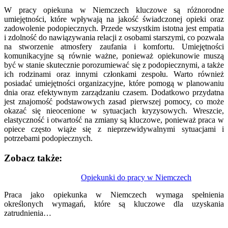
W pracy opiekuna w Niemczech kluczowe są różnorodne
umiejętności, które wpływają na jakość świadczonej opieki oraz
zadowolenie podopiecznych. Przede wszystkim istotna jest empatia
i zdolność do nawiązywania relacji z osobami starszymi, co pozwala
na stworzenie atmosfery zaufania i komfortu. Umiejętności
komunikacyjne są równie ważne, ponieważ opiekunowie muszą
być w stanie skutecznie porozumiewać się z podopiecznymi, a także
ich rodzinami oraz innymi członkami zespołu. Warto również
posiadać umiejętności organizacyjne, które pomogą w planowaniu
dnia oraz efektywnym zarządzaniu czasem. Dodatkowo przydatna
jest znajomość podstawowych zasad pierwszej pomocy, co może
okazać się nieocenione w sytuacjach kryzysowych. Wreszcie,
elastyczność i otwartość na zmiany są kluczowe, ponieważ praca w
opiece często wiąże się z nieprzewidywalnymi sytuacjami i
potrzebami podopiecznych.
Zobacz także:
Nawigacja
Opiekunki do pracy w Niemczech
wpisu
Praca jako opiekunka w Niemczech wymaga spełnienia
określonych wymagań, które są kluczowe dla uzyskania
zatrudnienia…