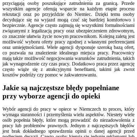
przyciągają osoby poszukujące zatrudnienia za granicą. Przede
wszystkim agencje oferują wsparcie na każdym etapie procesu
rekrutacji oraz po przyjeździe do Niemiec. Dzięki temu osoby
decydujące się na wyjazd mogą czuć się bardziej komfortowo i
bezpiecznie. Agencje często zajmują się wszystkimi formalnościami
związanymi z legalizacją pracy oraz ubezpieczeniem zdrowotnym,
co znacznie ułatwia życie nowym pracownikom. Kolejną zaletą jest
możliwość wyboru oferty pracy zgodnej z własnymi preferencjami
oraz umiejętnościami. Wiele agencji dysponuje szeroką bazą ofert,
co pozwala na znalezienie idealnego miejsca pracy. Pracownicy
mają także możliwość negocjowania warunków zatrudnienia, takich
jak wynagrodzenie czy czas pracy. Dodatkowo praca przez agencję
często wiąże się z atrakcyjnymi benefitami, takimi jak zwrot
kosztów podróży czy pomoc w zakwaterowaniu.
Jakie są najczęstsze błędy popełniane
przy wyborze agencji do opieki
Wybór agencji do pracy w opiece w Niemczech to proces, który
wymaga staranności i przemyślenia wielu aspektów. Niestety wiele
osób popełnia błędy, które mogą prowadzić do niezadowolenia z
pracy lub problemów prawnych. Jednym z najczęstszych błędów
jest brak dokładnego sprawdzenia opinii o danej agencji przed
podjęciem decyzji. Często osoby kierują się jedynie reklamami lub