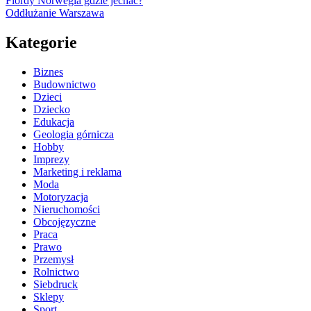
Fiordy Norwegia gdzie jechać?
Oddłużanie Warszawa
Kategorie
Biznes
Budownictwo
Dzieci
Dziecko
Edukacja
Geologia górnicza
Hobby
Imprezy
Marketing i reklama
Moda
Motoryzacja
Nieruchomości
Obcojęzyczne
Praca
Prawo
Przemysł
Rolnictwo
Siebdruck
Sklepy
Sport