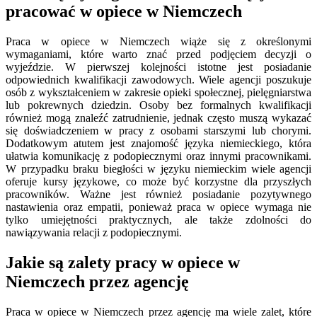
pracować w opiece w Niemczech
Praca w opiece w Niemczech wiąże się z określonymi
wymaganiami, które warto znać przed podjęciem decyzji o
wyjeździe. W pierwszej kolejności istotne jest posiadanie
odpowiednich kwalifikacji zawodowych. Wiele agencji poszukuje
osób z wykształceniem w zakresie opieki społecznej, pielęgniarstwa
lub pokrewnych dziedzin. Osoby bez formalnych kwalifikacji
również mogą znaleźć zatrudnienie, jednak często muszą wykazać
się doświadczeniem w pracy z osobami starszymi lub chorymi.
Dodatkowym atutem jest znajomość języka niemieckiego, która
ułatwia komunikację z podopiecznymi oraz innymi pracownikami.
W przypadku braku biegłości w języku niemieckim wiele agencji
oferuje kursy językowe, co może być korzystne dla przyszłych
pracowników. Ważne jest również posiadanie pozytywnego
nastawienia oraz empatii, ponieważ praca w opiece wymaga nie
tylko umiejętności praktycznych, ale także zdolności do
nawiązywania relacji z podopiecznymi.
Jakie są zalety pracy w opiece w
Niemczech przez agencję
Praca w opiece w Niemczech przez agencję ma wiele zalet, które