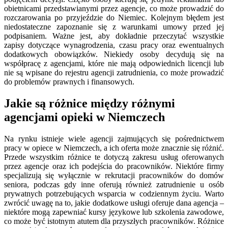
obietnicami przedstawianymi przez agencje, co może prowadzić do
rozczarowania po przyjeździe do Niemiec. Kolejnym błędem jest
niedostateczne zapoznanie się z warunkami umowy przed jej
podpisaniem. Ważne jest, aby dokładnie przeczytać wszystkie
zapisy dotyczące wynagrodzenia, czasu pracy oraz ewentualnych
dodatkowych obowiązków. Niekiedy osoby decydują się na
współpracę z agencjami, które nie mają odpowiednich licencji lub
nie są wpisane do rejestru agencji zatrudnienia, co może prowadzić
do problemów prawnych i finansowych.
Jakie są różnice między różnymi
agencjami opieki w Niemczech
Na rynku istnieje wiele agencji zajmujących się pośrednictwem
pracy w opiece w Niemczech, a ich oferta może znacznie się różnić.
Przede wszystkim różnice te dotyczą zakresu usług oferowanych
przez agencje oraz ich podejścia do pracowników. Niektóre firmy
specjalizują się wyłącznie w rekrutacji pracowników do domów
seniora, podczas gdy inne oferują również zatrudnienie u osób
prywatnych potrzebujących wsparcia w codziennym życiu. Warto
zwrócić uwagę na to, jakie dodatkowe usługi oferuje dana agencja –
niektóre mogą zapewniać kursy językowe lub szkolenia zawodowe,
co może być istotnym atutem dla przyszłych pracowników. Różnice