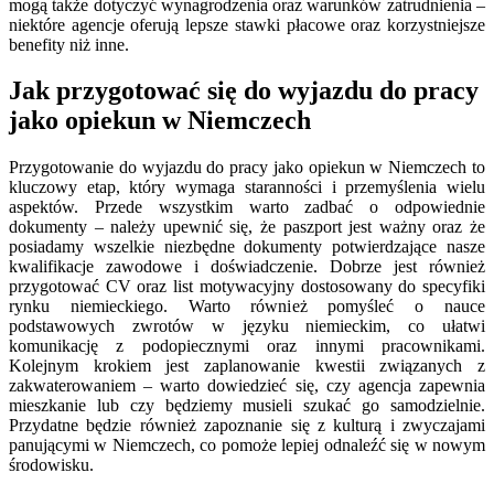
mogą także dotyczyć wynagrodzenia oraz warunków zatrudnienia –
niektóre agencje oferują lepsze stawki płacowe oraz korzystniejsze
benefity niż inne.
Jak przygotować się do wyjazdu do pracy
jako opiekun w Niemczech
Przygotowanie do wyjazdu do pracy jako opiekun w Niemczech to
kluczowy etap, który wymaga staranności i przemyślenia wielu
aspektów. Przede wszystkim warto zadbać o odpowiednie
dokumenty – należy upewnić się, że paszport jest ważny oraz że
posiadamy wszelkie niezbędne dokumenty potwierdzające nasze
kwalifikacje zawodowe i doświadczenie. Dobrze jest również
przygotować CV oraz list motywacyjny dostosowany do specyfiki
rynku niemieckiego. Warto również pomyśleć o nauce
podstawowych zwrotów w języku niemieckim, co ułatwi
komunikację z podopiecznymi oraz innymi pracownikami.
Kolejnym krokiem jest zaplanowanie kwestii związanych z
zakwaterowaniem – warto dowiedzieć się, czy agencja zapewnia
mieszkanie lub czy będziemy musieli szukać go samodzielnie.
Przydatne będzie również zapoznanie się z kulturą i zwyczajami
panującymi w Niemczech, co pomoże lepiej odnaleźć się w nowym
środowisku.