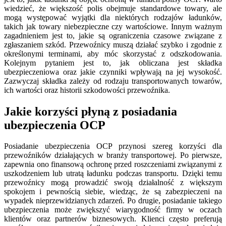
wiedzieć, że większość polis obejmuje standardowe towary, ale
mogą występować wyjątki dla niektórych rodzajów ładunków,
takich jak towary niebezpieczne czy wartościowe. Innym ważnym
zagadnieniem jest to, jakie są ograniczenia czasowe związane z
zgłaszaniem szkód. Przewoźnicy muszą działać szybko i zgodnie z
określonymi terminami, aby móc skorzystać z odszkodowania.
Kolejnym pytaniem jest to, jak obliczana jest składka
ubezpieczeniowa oraz jakie czynniki wpływają na jej wysokość.
Zazwyczaj składka zależy od rodzaju transportowanych towarów,
ich wartości oraz historii szkodowości przewoźnika.
Jakie korzyści płyną z posiadania
ubezpieczenia OCP
Posiadanie ubezpieczenia OCP przynosi szereg korzyści dla
przewoźników działających w branży transportowej. Po pierwsze,
zapewnia ono finansową ochronę przed roszczeniami związanymi z
uszkodzeniem lub utratą ładunku podczas transportu. Dzięki temu
przewoźnicy mogą prowadzić swoją działalność z większym
spokojem i pewnością siebie, wiedząc, że są zabezpieczeni na
wypadek nieprzewidzianych zdarzeń. Po drugie, posiadanie takiego
ubezpieczenia może zwiększyć wiarygodność firmy w oczach
klientów oraz partnerów biznesowych. Klienci często preferują