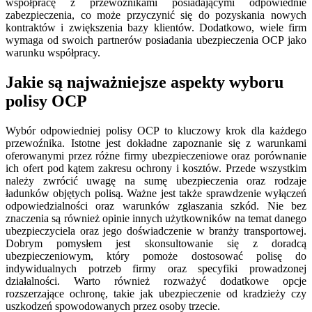
współpracę z przewoźnikami posiadającymi odpowiednie
zabezpieczenia, co może przyczynić się do pozyskania nowych
kontraktów i zwiększenia bazy klientów. Dodatkowo, wiele firm
wymaga od swoich partnerów posiadania ubezpieczenia OCP jako
warunku współpracy.
Jakie są najważniejsze aspekty wyboru
polisy OCP
Wybór odpowiedniej polisy OCP to kluczowy krok dla każdego
przewoźnika. Istotne jest dokładne zapoznanie się z warunkami
oferowanymi przez różne firmy ubezpieczeniowe oraz porównanie
ich ofert pod kątem zakresu ochrony i kosztów. Przede wszystkim
należy zwrócić uwagę na sumę ubezpieczenia oraz rodzaje
ładunków objętych polisą. Ważne jest także sprawdzenie wyłączeń
odpowiedzialności oraz warunków zgłaszania szkód. Nie bez
znaczenia są również opinie innych użytkowników na temat danego
ubezpieczyciela oraz jego doświadczenie w branży transportowej.
Dobrym pomysłem jest skonsultowanie się z doradcą
ubezpieczeniowym, który pomoże dostosować polisę do
indywidualnych potrzeb firmy oraz specyfiki prowadzonej
działalności. Warto również rozważyć dodatkowe opcje
rozszerzające ochronę, takie jak ubezpieczenie od kradzieży czy
uszkodzeń spowodowanych przez osoby trzecie.