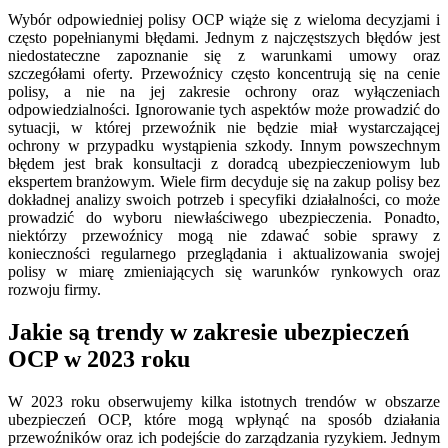
Wybór odpowiedniej polisy OCP wiąże się z wieloma decyzjami i
często popełnianymi błędami. Jednym z najczęstszych błędów jest
niedostateczne zapoznanie się z warunkami umowy oraz
szczegółami oferty. Przewoźnicy często koncentrują się na cenie
polisy, a nie na jej zakresie ochrony oraz wyłączeniach
odpowiedzialności. Ignorowanie tych aspektów może prowadzić do
sytuacji, w której przewoźnik nie będzie miał wystarczającej
ochrony w przypadku wystąpienia szkody. Innym powszechnym
błędem jest brak konsultacji z doradcą ubezpieczeniowym lub
ekspertem branżowym. Wiele firm decyduje się na zakup polisy bez
dokładnej analizy swoich potrzeb i specyfiki działalności, co może
prowadzić do wyboru niewłaściwego ubezpieczenia. Ponadto,
niektórzy przewoźnicy mogą nie zdawać sobie sprawy z
konieczności regularnego przeglądania i aktualizowania swojej
polisy w miarę zmieniających się warunków rynkowych oraz
rozwoju firmy.
Jakie są trendy w zakresie ubezpieczeń
OCP w 2023 roku
W 2023 roku obserwujemy kilka istotnych trendów w obszarze
ubezpieczeń OCP, które mogą wpłynąć na sposób działania
przewoźników oraz ich podejście do zarządzania ryzykiem. Jednym