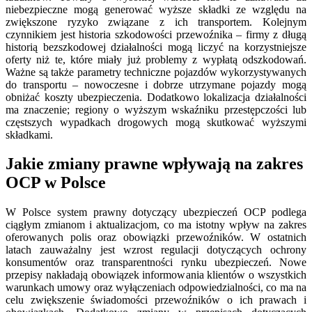
niebezpieczne mogą generować wyższe składki ze względu na
zwiększone ryzyko związane z ich transportem. Kolejnym
czynnikiem jest historia szkodowości przewoźnika – firmy z długą
historią bezszkodowej działalności mogą liczyć na korzystniejsze
oferty niż te, które miały już problemy z wypłatą odszkodowań.
Ważne są także parametry techniczne pojazdów wykorzystywanych
do transportu – nowoczesne i dobrze utrzymane pojazdy mogą
obniżać koszty ubezpieczenia. Dodatkowo lokalizacja działalności
ma znaczenie; regiony o wyższym wskaźniku przestępczości lub
częstszych wypadkach drogowych mogą skutkować wyższymi
składkami.
Jakie zmiany prawne wpływają na zakres
OCP w Polsce
W Polsce system prawny dotyczący ubezpieczeń OCP podlega
ciągłym zmianom i aktualizacjom, co ma istotny wpływ na zakres
oferowanych polis oraz obowiązki przewoźników. W ostatnich
latach zauważalny jest wzrost regulacji dotyczących ochrony
konsumentów oraz transparentności rynku ubezpieczeń. Nowe
przepisy nakładają obowiązek informowania klientów o wszystkich
warunkach umowy oraz wyłączeniach odpowiedzialności, co ma na
celu zwiększenie świadomości przewoźników o ich prawach i