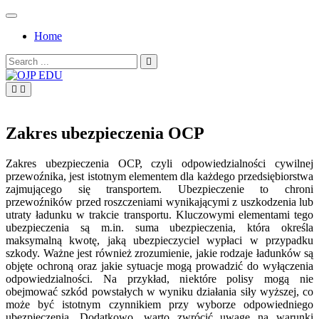
Skip
to
Home
content
Search
for:
OJP EDU
Zakres ubezpieczenia OCP
Zakres ubezpieczenia OCP, czyli odpowiedzialności cywilnej
przewoźnika, jest istotnym elementem dla każdego przedsiębiorstwa
zajmującego się transportem. Ubezpieczenie to chroni
przewoźników przed roszczeniami wynikającymi z uszkodzenia lub
utraty ładunku w trakcie transportu. Kluczowymi elementami tego
ubezpieczenia są m.in. suma ubezpieczenia, która określa
maksymalną kwotę, jaką ubezpieczyciel wypłaci w przypadku
szkody. Ważne jest również zrozumienie, jakie rodzaje ładunków są
objęte ochroną oraz jakie sytuacje mogą prowadzić do wyłączenia
odpowiedzialności. Na przykład, niektóre polisy mogą nie
obejmować szkód powstałych w wyniku działania siły wyższej, co
może być istotnym czynnikiem przy wyborze odpowiedniego
ubezpieczenia. Dodatkowo, warto zwrócić uwagę na warunki