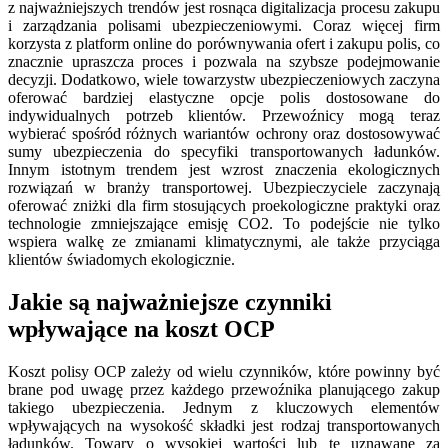
z najważniejszych trendów jest rosnąca digitalizacja procesu zakupu
i zarządzania polisami ubezpieczeniowymi. Coraz więcej firm
korzysta z platform online do porównywania ofert i zakupu polis, co
znacznie upraszcza proces i pozwala na szybsze podejmowanie
decyzji. Dodatkowo, wiele towarzystw ubezpieczeniowych zaczyna
oferować bardziej elastyczne opcje polis dostosowane do
indywidualnych potrzeb klientów. Przewoźnicy mogą teraz
wybierać spośród różnych wariantów ochrony oraz dostosowywać
sumy ubezpieczenia do specyfiki transportowanych ładunków.
Innym istotnym trendem jest wzrost znaczenia ekologicznych
rozwiązań w branży transportowej. Ubezpieczyciele zaczynają
oferować zniżki dla firm stosujących proekologiczne praktyki oraz
technologie zmniejszające emisję CO2. To podejście nie tylko
wspiera walkę ze zmianami klimatycznymi, ale także przyciąga
klientów świadomych ekologicznie.
Jakie są najważniejsze czynniki
wpływające na koszt OCP
Koszt polisy OCP zależy od wielu czynników, które powinny być
brane pod uwagę przez każdego przewoźnika planującego zakup
takiego ubezpieczenia. Jednym z kluczowych elementów
wpływających na wysokość składki jest rodzaj transportowanych
ładunków. Towary o wysokiej wartości lub te uznawane za