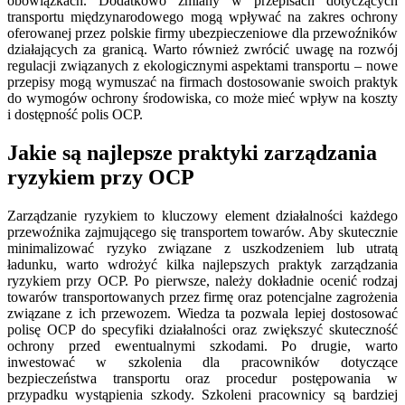
obowiązkach. Dodatkowo zmiany w przepisach dotyczących
transportu międzynarodowego mogą wpływać na zakres ochrony
oferowanej przez polskie firmy ubezpieczeniowe dla przewoźników
działających za granicą. Warto również zwrócić uwagę na rozwój
regulacji związanych z ekologicznymi aspektami transportu – nowe
przepisy mogą wymuszać na firmach dostosowanie swoich praktyk
do wymogów ochrony środowiska, co może mieć wpływ na koszty
i dostępność polis OCP.
Jakie są najlepsze praktyki zarządzania
ryzykiem przy OCP
Zarządzanie ryzykiem to kluczowy element działalności każdego
przewoźnika zajmującego się transportem towarów. Aby skutecznie
minimalizować ryzyko związane z uszkodzeniem lub utratą
ładunku, warto wdrożyć kilka najlepszych praktyk zarządzania
ryzykiem przy OCP. Po pierwsze, należy dokładnie ocenić rodzaj
towarów transportowanych przez firmę oraz potencjalne zagrożenia
związane z ich przewozem. Wiedza ta pozwala lepiej dostosować
polisę OCP do specyfiki działalności oraz zwiększyć skuteczność
ochrony przed ewentualnymi szkodami. Po drugie, warto
inwestować w szkolenia dla pracowników dotyczące
bezpieczeństwa transportu oraz procedur postępowania w
przypadku wystąpienia szkody. Szkoleni pracownicy są bardziej