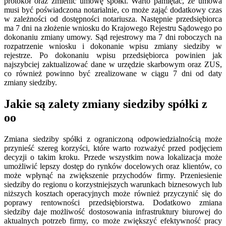
protokół oraz zmienić umowę spółki. Warto pamiętać, że umowa
musi być poświadczona notarialnie, co może zająć dodatkowy czas
w zależności od dostępności notariusza. Następnie przedsiębiorca
ma 7 dni na złożenie wniosku do Krajowego Rejestru Sądowego po
dokonaniu zmiany umowy. Sąd rejestrowy ma 7 dni roboczych na
rozpatrzenie wniosku i dokonanie wpisu zmiany siedziby w
rejestrze. Po dokonaniu wpisu przedsiębiorca powinien jak
najszybciej zaktualizować dane w urzędzie skarbowym oraz ZUS,
co również powinno być zrealizowane w ciągu 7 dni od daty
zmiany siedziby.
Jakie są zalety zmiany siedziby spółki z
oo
Zmiana siedziby spółki z ograniczoną odpowiedzialnością może
przynieść szereg korzyści, które warto rozważyć przed podjęciem
decyzji o takim kroku. Przede wszystkim nowa lokalizacja może
umożliwić lepszy dostęp do rynków docelowych oraz klientów, co
może wpłynąć na zwiększenie przychodów firmy. Przeniesienie
siedziby do regionu o korzystniejszych warunkach biznesowych lub
niższych kosztach operacyjnych może również przyczynić się do
poprawy rentowności przedsiębiorstwa. Dodatkowo zmiana
siedziby daje możliwość dostosowania infrastruktury biurowej do
aktualnych potrzeb firmy, co może zwiększyć efektywność pracy