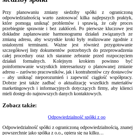
Przy planowaniu zmiany siedziby spółki z ograniczoną
odpowiedzialnością warto zastosować kilka najlepszych praktyk,
które pomogą uniknąć problemów i sprawią, że cały proces
przebiegnie sprawnie i bez zakłóceń. Po pierwsze kluczowe jest
dokładne zaplanowanie harmonogramu działań związanych ze
zmianą adresu, aby wszystkie kroki były realizowane zgodnie z
ustalonymi terminami. Ważne jest również przygotowanie
szczegółowej listy dokumentów potrzebnych do przeprowadzenia
całej procedury oraz ich staranne zebranie przed rozpoczęciem
działań formalnych. Kolejnym krokiem powinno być
poinformowanie wszystkich interesariuszy o planowanej zmianie
adresu – zarówno pracowników, jak i kontrahentów czy dostawców
– aby uniknąć nieporozumień i zapewnić ciągłość współpracy.
Dobrze jest także zadbać o aktualizację wszelkich materiałów
marketingowych i informacyjnych dotyczących firmy, aby klienci
mieli dostęp do najnowszych danych kontaktowych.
Zobacz także:
Nawigacja
Odpowiedzialność spółki z oo
wpisu
Odpowiedzialność spółki z ograniczoną odpowiedzialnością, znanej
powszechnie jako spółka z o.o., opiera się na kilku…