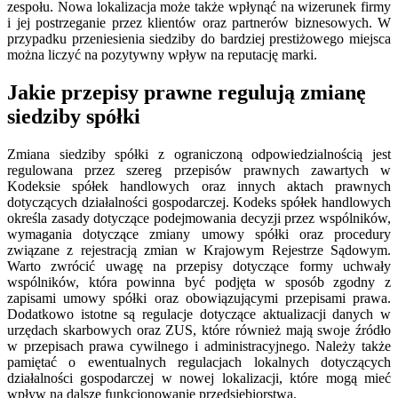
zespołu. Nowa lokalizacja może także wpłynąć na wizerunek firmy
i jej postrzeganie przez klientów oraz partnerów biznesowych. W
przypadku przeniesienia siedziby do bardziej prestiżowego miejsca
można liczyć na pozytywny wpływ na reputację marki.
Jakie przepisy prawne regulują zmianę
siedziby spółki
Zmiana siedziby spółki z ograniczoną odpowiedzialnością jest
regulowana przez szereg przepisów prawnych zawartych w
Kodeksie spółek handlowych oraz innych aktach prawnych
dotyczących działalności gospodarczej. Kodeks spółek handlowych
określa zasady dotyczące podejmowania decyzji przez wspólników,
wymagania dotyczące zmiany umowy spółki oraz procedury
związane z rejestracją zmian w Krajowym Rejestrze Sądowym.
Warto zwrócić uwagę na przepisy dotyczące formy uchwały
wspólników, która powinna być podjęta w sposób zgodny z
zapisami umowy spółki oraz obowiązującymi przepisami prawa.
Dodatkowo istotne są regulacje dotyczące aktualizacji danych w
urzędach skarbowych oraz ZUS, które również mają swoje źródło
w przepisach prawa cywilnego i administracyjnego. Należy także
pamiętać o ewentualnych regulacjach lokalnych dotyczących
działalności gospodarczej w nowej lokalizacji, które mogą mieć
wpływ na dalsze funkcjonowanie przedsiębiorstwa.