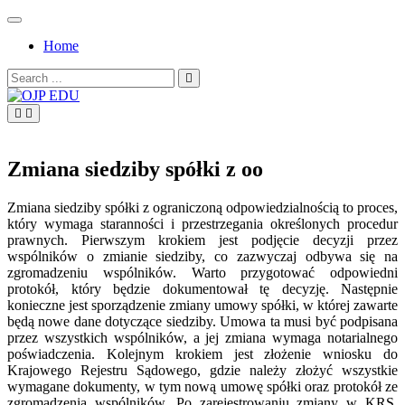
Skip
to
Home
content
Search
for:
OJP EDU
Zmiana siedziby spółki z oo
Zmiana siedziby spółki z ograniczoną odpowiedzialnością to proces,
który wymaga staranności i przestrzegania określonych procedur
prawnych. Pierwszym krokiem jest podjęcie decyzji przez
wspólników o zmianie siedziby, co zazwyczaj odbywa się na
zgromadzeniu wspólników. Warto przygotować odpowiedni
protokół, który będzie dokumentował tę decyzję. Następnie
konieczne jest sporządzenie zmiany umowy spółki, w której zawarte
będą nowe dane dotyczące siedziby. Umowa ta musi być podpisana
przez wszystkich wspólników, a jej zmiana wymaga notarialnego
poświadczenia. Kolejnym krokiem jest złożenie wniosku do
Krajowego Rejestru Sądowego, gdzie należy złożyć wszystkie
wymagane dokumenty, w tym nową umowę spółki oraz protokół ze
zgromadzenia wspólników. Po zarejestrowaniu zmiany w KRS,